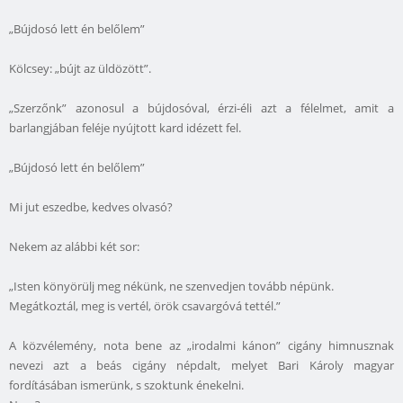
„Bújdosó lett én belőlem”
Kölcsey: „bújt az üldözött”.
„Szerzőnk” azonosul a bújdosóval, érzi-éli azt a félelmet, amit a
barlangjában feléje nyújtott kard idézett fel.
„Bújdosó lett én belőlem”
Mi jut eszedbe, kedves olvasó?
Nekem az alábbi két sor:
„Isten könyörülj meg nékünk, ne szenvedjen tovább népünk.
Megátkoztál, meg is vertél, örök csavargóvá tettél.”
A közvélemény, nota bene az „irodalmi kánon” cigány himnusznak
nevezi azt a beás cigány népdalt, melyet Bari Károly magyar
fordításában ismerünk, s szoktunk énekelni.