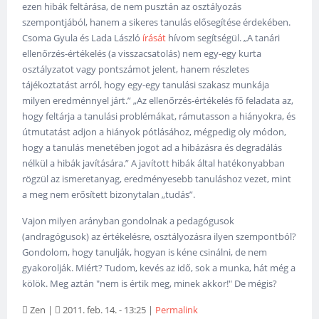
ezen hibák feltárása, de nem pusztán az osztályozás
szempontjából, hanem a sikeres tanulás elősegítése érdekében.
Csoma Gyula és Lada László
írását
hívom segítségül. „A tanári
ellenőrzés-értékelés (a visszacsatolás) nem egy-egy kurta
osztályzatot vagy pontszámot jelent, hanem részletes
tájékoztatást arról, hogy egy-egy tanulási szakasz munkája
milyen eredménnyel járt.” „Az ellenőrzés-értékelés fő feladata az,
hogy feltárja a tanulási problémákat, rámutasson a hiányokra, és
útmutatást adjon a hiányok pótlásához, mégpedig oly módon,
hogy a tanulás menetében jogot ad a hibázásra és degradálás
nélkül a hibák javítására.” A javított hibák által hatékonyabban
rögzül az ismeretanyag, eredményesebb tanuláshoz vezet, mint
a meg nem erősített bizonytalan „tudás”.
Vajon milyen arányban gondolnak a pedagógusok
(andragógusok) az értékelésre, osztályozásra ilyen szempontból?
Gondolom, hogy tanulják, hogyan is kéne csinálni, de nem
gyakorolják. Miért? Tudom, kevés az idő, sok a munka, hát még a
kölök. Meg aztán "nem is értik meg, minek akkor!" De mégis?
Zen
|
2011. feb. 14. - 13:25
|
Permalink