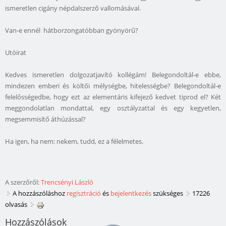
ismeretlen cigány népdalszerző vallomásával.
Van-e ennél hátborzongatóbban gyönyörű?
Utóirat
Kedves ismeretlen dolgozatjavító kollégám! Belegondoltál-e ebbe,
mindezen emberi és költői mélységbe, hitelességbe? Belegondoltál-e
felelősségedbe, hogy ezt az elementáris kifejező kedvet tiprod el? Két
meggondolatlan mondattal, egy osztályzattal és egy kegyetlen,
megsemmisítő áthúzással?
Ha igen, ha nem: nekem, tudd, ez a félelmetes.
A szerzőről:
Trencsényi László
A hozzászóláshoz
regisztráció
és
bejelentkezés
szükséges
17226
olvasás
Hozzászólások