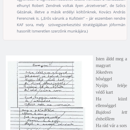
elhunyt Robert Zendnek voltak ilyen „érzetversei”, de Szőcs
Gézának, illetve a másik erdélyi költőnknek, Kovács András
Ferencnek is. („Erős várunk a Kufstein” – jár eszemben rendre
KAF sora, mely szövegszerkesztési stratégiájában jóformán
hasonlít Ismeretlen szerzőnk munkájára.)
Isten áldd meg a
magyart
Jókedves
bőséggel
Nyújts feléje
védő kart
Ha küzd
ellenséggel
Bujdosó lett
énbelőlem
Ha rád vár a sors