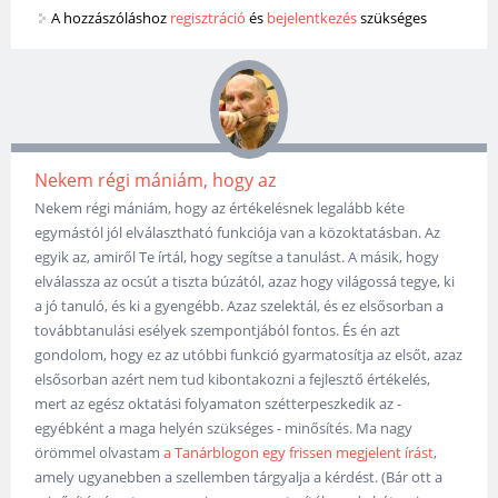
A hozzászóláshoz
regisztráció
és
bejelentkezés
szükséges
Nekem régi mániám, hogy az
Nekem régi mániám, hogy az értékelésnek legalább kéte
egymástól jól elválasztható funkciója van a közoktatásban. Az
egyik az, amiről Te írtál, hogy segítse a tanulást. A másik, hogy
elválassza az ocsút a tiszta búzától, azaz hogy világossá tegye, ki
a jó tanuló, és ki a gyengébb. Azaz szelektál, és ez elsősorban a
továbbtanulási esélyek szempontjából fontos. És én azt
gondolom, hogy ez az utóbbi funkció gyarmatosítja az elsőt, azaz
elsősorban azért nem tud kibontakozni a fejlesztő értékelés,
mert az egész oktatási folyamaton szétterpeszkedik az -
egyébként a maga helyén szükséges - minősítés. Ma nagy
örömmel olvastam
a Tanárblogon egy frissen megjelent írást
,
amely ugyanebben a szellemben tárgyalja a kérdést. (Bár ott a