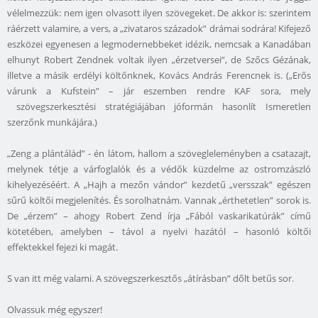
vélelmezzük: nem igen olvasott ilyen szövegeket. De akkor is: szerintem
ráérzett valamire, a vers, a „zivataros századok” drámai sodrára! Kifejező
eszközei egyenesen a legmodernebbeket idézik, nemcsak a Kanadában
elhunyt Robert Zendnek voltak ilyen „érzetversei”, de Szőcs Gézának,
illetve a másik erdélyi költőnknek, Kovács András Ferencnek is. („Erős
várunk a Kufstein” – jár eszemben rendre KAF sora, mely
szövegszerkesztési stratégiájában jóformán hasonlít Ismeretlen
szerzőnk munkájára.)
„Zeng a plántálád” - én látom, hallom a szövegleleményben a csatazajt,
melynek tétje a várfoglalók és a védők küzdelme az ostromzászló
kihelyezéséért. A „Hajh a mezőn vándor” kezdetű „versszak” egészen
sűrű költői megjelenítés. És sorolhatnám. Vannak „érthetetlen” sorok is.
De „érzem” – ahogy Robert Zend írja „Fából vaskarikatúrák” című
kötetében, amelyben – távol a nyelvi hazától – hasonló költői
effektekkel fejezi ki magát.
S van itt még valami. A szövegszerkesztős „átírásban” dőlt betűs sor.
Olvassuk még egyszer!