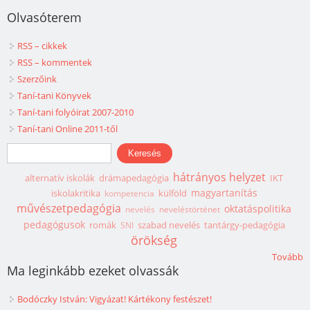
Olvasóterem
RSS – cikkek
RSS – kommentek
Szerzőink
Taní-tani Könyvek
Taní-tani folyóirat 2007-2010
Taní-tani Online 2011-től
Keresés űrlap
Keresés
hátrányos helyzet
alternatív iskolák
drámapedagógia
IKT
magyartanítás
iskolakritika
külföld
kompetencia
művészetpedagógia
oktatáspolitika
nevelés
neveléstörténet
pedagógusok
romák
szabad nevelés
tantárgy-pedagógia
SNI
örökség
Tovább
Ma leginkább ezeket olvassák
Bodóczky István: Vigyázat! Kártékony festészet!