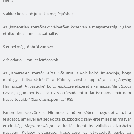
Nem?
S akkor közelebb jutunk a megfejtéshez.
Az „ismeretlen szerzőnek” vélhetően köze van a magyarországi cigány
etnikumhoz. Innen az „áthallás”.
S ennél még többről van szó!
A feladat a Himnusz leírása volt.
Az „ismeretlen szerző” leírta. Sőt arra is volt költői invenciója, hogy
mintegy „foltvarrásként” a Kölcsey versbe applikálja a cigányság
Himnuszát. A „pastiche” költői eszközrendszerét alkalmazza. Mint Szőcs
Géza: „a gumibot is aluszik / s a társadalmi tudat is: máma már nem
hasad tovább." (Születésnapomra, 1985)
Ismeretlen szerzőnk e Himnusz című versében megoldotta azt a
feladatot, amellyel évtizedek óta küszködik cigány értelmiség és magyar
értelmiség Magyarországon: a kettős identitás vállalása olvasható
írásában. Kölcsey életérzése, hazaérzése így ötvöződött egybe az