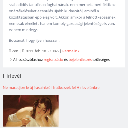
szabadidős tanulásba foghatnának, nem mernek, mert féltik az
önértékelésüket a tanulás újabb kudarcától, amiből a
közoktatásban épp elég volt. Akkor, amikor a felnőttképzésnek
nemcsak elméleti, hanem komoly gazdasági jelentősége is van,
ez nem mindegy.
Bocsánat, hogy ilyen hosszan.
Zen
|
2011. feb. 18. - 10:45
|
Permalink
A hozzászóláshoz
regisztráció
és
bejelentkezés
szükséges
Hírlevél
Ne maradjon le új írásainkról! Iratkozzék fel Hírlevelünkre!