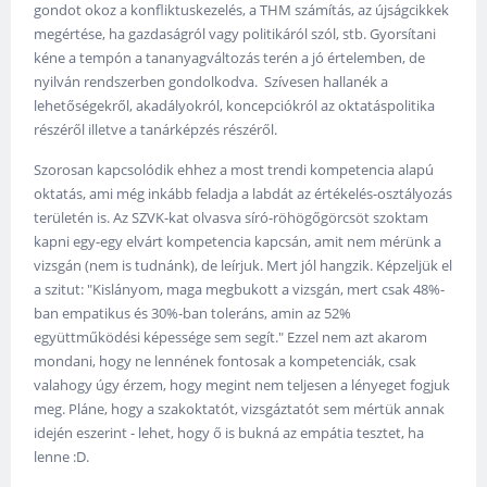
gondot okoz a konfliktuskezelés, a THM számítás, az újságcikkek
megértése, ha gazdaságról vagy politikáról szól, stb. Gyorsítani
kéne a tempón a tananyagváltozás terén a jó értelemben, de
nyilván rendszerben gondolkodva. Szívesen hallanék a
lehetőségekről, akadályokról, koncepciókról az oktatáspolitika
részéről illetve a tanárképzés részéről.
Szorosan kapcsolódik ehhez a most trendi kompetencia alapú
oktatás, ami még inkább feladja a labdát az értékelés-osztályozás
területén is. Az SZVK-kat olvasva síró-röhögőgörcsöt szoktam
kapni egy-egy elvárt kompetencia kapcsán, amit nem mérünk a
vizsgán (nem is tudnánk), de leírjuk. Mert jól hangzik. Képzeljük el
a szitut: "Kislányom, maga megbukott a vizsgán, mert csak 48%-
ban empatikus és 30%-ban toleráns, amin az 52%
együttműködési képessége sem segít." Ezzel nem azt akarom
mondani, hogy ne lennének fontosak a kompetenciák, csak
valahogy úgy érzem, hogy megint nem teljesen a lényeget fogjuk
meg. Pláne, hogy a szakoktatót, vizsgáztatót sem mértük annak
idején eszerint - lehet, hogy ő is bukná az empátia tesztet, ha
lenne :D.