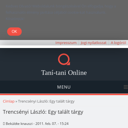
Kedves Olvasó! Weboldalunk böngészésével Ön elfogadja, hogy a
felhasználói élmény javítása céljából cookie-kat használunk.
Köszönjük!
Impresszum
Jogi nyilatkozat
A logóról
Taní-tani Online
MENU
Jelenlegi hely
Címlap
» Trencsényi László: Egy talált tárgy
Trencsényi László: Egy talált tárgy
Beküldte
knauszi
- 2011. feb. 07. - 15:24