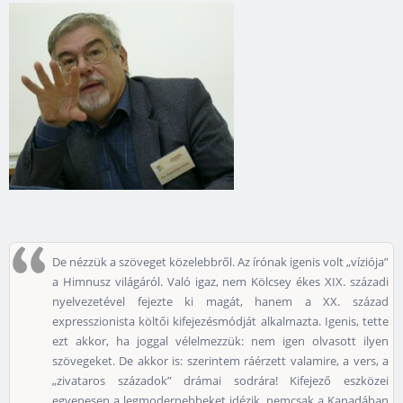
De nézzük a szöveget közelebbről. Az írónak igenis volt „víziója”
a Himnusz világáról. Való igaz, nem Kölcsey ékes XIX. századi
nyelvezetével fejezte ki magát, hanem a XX. század
expresszionista költői kifejezésmódját alkalmazta. Igenis, tette
ezt akkor, ha joggal vélelmezzük: nem igen olvasott ilyen
szövegeket. De akkor is: szerintem ráérzett valamire, a vers, a
„zivataros századok” drámai sodrára! Kifejező eszközei
egyenesen a legmodernebbeket idézik, nemcsak a Kanadában