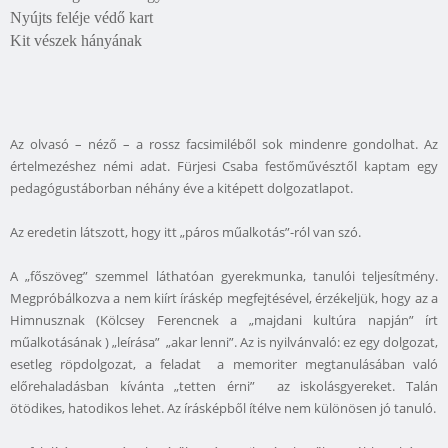
Nyújts feléje védő kart
Kit vészek hányának
Az olvasó – néző – a rossz facsimiléből sok mindenre gondolhat. Az
értelmezéshez némi adat. Fürjesi Csaba festőművésztől kaptam egy
pedagógustáborban néhány éve a kitépett dolgozatlapot.
Az eredetin látszott, hogy itt „páros műalkotás”-ról van szó.
A „főszöveg” szemmel láthatóan gyerekmunka, tanulói teljesítmény.
Megpróbálkozva a nem kiírt íráskép megfejtésével, érzékeljük, hogy az a
Himnusznak (Kölcsey Ferencnek a „majdani kultúra napján” írt
műalkotásának ) „leírása” „akar lenni”. Az is nyilvánvaló: ez egy dolgozat,
esetleg röpdolgozat, a feladat a memoriter megtanulásában való
előrehaladásban kívánta „tetten érni” az iskolásgyereket. Talán
ötödikes, hatodikos lehet. Az írásképből ítélve nem különösen jó tanuló.