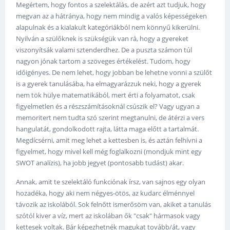
Megértem, hogy fontos a szelektálás, de azért azt tudjuk, hogy
megvan az a hátránya, hogy nem mindig a valós képességeken
alapulnak és a kialakult kategóriákból nem könnyű kikerülni.
Nyilván a szülőknek is szükségük van rá, hogy a gyereket
viszonyítsák valami sztenderdhez. De a puszta számon túl
nagyon jónak tartom a szöveges értékelést. Tudom, hogy
időigényes. De nem lehet, hogy jobban be lehetne vonni a szülőt
is a gyerek tanulásába, ha elmagyarázzuk neki, hogy a gyerek
nem tök hülye matematikából, mert érti a folyamatot, csak
figyelmetlen és a részszámításoknál csúszik el? Vagy ugyan a
memoritert nem tudta szó szerint megtanulni, de átérzi a vers
hangulatát, gondolkodott rajta, látta maga előtt a tartalmát.
Megdícsérni, amit meg lehet a kettesben is, és aztán felhívni a
figyelmet, hogy mivel kell még foglalkozni (mondjuk mint egy
SWOT analízis), ha jobb jegyet (pontosabb tudást) akar.
Annak, amit te szelektáló funkciónak írsz, van sajnos egy olyan
hozadéka, hogy aki nem négyes-ötös, az kudarc élménnyel
távozik az iskolából. Sok felnőtt ismerősöm van, akiket a tanulás
szótól kiver a víz, mert az iskolában ők "csak" hármasok vagy
kettesek voltak. Bár képezhetnék magukat tovább/át, vagy