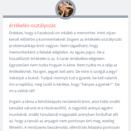
értékelés-osztályozás
Érdekes, hogy a Facebook-on inkább a memoriter, mint olyan
került előtérbe a kommenteknél. Engem az értékelés-osztályozás
problematikája érint nagyon. Nem tagadható, hogy
memoriterként a feladat elégtelen. Az egyes jogos. De a
hozzáfűzött értékelés is az. A tanár értékelése elégtelen.
Egyszerűen nem tudta hogyan is kéne. Nem tudta mi a célja az
értékelésnek. Na igen, jegyet kell adni. De mire is szolgál a jegy?
Vakarjuk a buksit. Tudjuk mennyit tud a gyerek, be kell valamit
írni a naplóba, meg szülő is kérdezi, hogy "hányas a gyerek?". De
mi a valódi cél?
Engem a téma a felnőttképzés területéről érint, ahol több önálló
tanulást várunk el a résztvevőtől. A nagyobb arányú egyéni
munkánál, önálló tanulásnál magasabb arányban fordulhat elő
az, hogy a tanuló az anyagot nem pontosan érti meg, esetleg
félreérti. A rendszeres beszámolás, ellenőrzés feladata pontosan