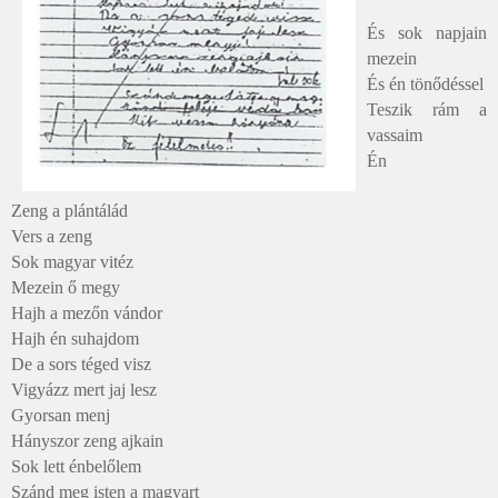
És sok napjain
mezein
És én tönődéssel
Teszik rám a
vassaim
Én
Zeng a plántálád
Vers a zeng
Sok magyar vitéz
Mezein ő megy
Hajh a mezőn vándor
Hajh én suhajdom
De a sors téged visz
Vigyázz mert jaj lesz
Gyorsan menj
Hányszor zeng ajkain
Sok lett énbelőlem
Szánd meg isten a magyart