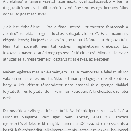
A „felülírás” a tanára kezétől származik. Jóval szűkszavúbb – bár a
dolgozatíró sem volt bőbeszédű - , néhány szó, és egy kemény átlós
vonal. Dolgozat áthúzva!
„Sok lett énbelőlem” – írta a fiatal szerző. Ezt tartotta fontosnak a
„felülíró” reflektálni egy indulatos sóhajjal. „Túl sok”. Ez a maximális
elégedetlenség kifejezése, a javító „pokolba kívánta” a dolgozatírót.
Nem túl moderált, nem túl kedves, meglehetősen kirekesztő. Ezt
fokozza a második tanári megjegyzés: ”Ez félelmetes!” Mindezt tetézi az
áthúzás és a „megérdemelt” osztályzat: az egyes, az elégtelen.
Nekem egészen más a véleményem. Ha a memoriter a feladat, akkor
valóban nem sikeres munka. Akkor is tanári, pedagógusi etikett kérdése,
hogy a két idézett tőmondatot nem használjuk a gyenge diákkal
folytatott – és folytatandó! – kommunikációban. A kirekesztés üzenetei
ezek.
De nézzük a szöveget közelebbről. Az írónak igenis volt „víziója” a
Himnusz világáról. Való igaz, nem Kölcsey ékes XIX. századi
nyelvezetével fejezte ki magát, hanem a XX. század expresszionista
költői kifejezésmódját alkalmazta. Igenis, tette ezt akkor, ha joggal