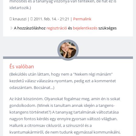
minősítés és a tananyag viszonya van terítéken, de hát ez is
idetartozik.)
knauszi
|
2011. feb. 14. - 21:21
|
Permalink
A hozzászóláshoz
regisztráció
és
bejelentkezés
szükséges
És valóban
(Beküldés után láttam, hogy nem a "Nekem régi mániám"
kezdetű válasz válaszára nyomtam, pedig ezt a kommentet
odaszántam. Bocsánat...)
Az írást köszönöm. Olyanokat fogalmaz meg, amin én is sokat
gondolkodom. (Minek is tanultam annak idején a tangens-
kotangens történetet?) A tananyag tartalmának változtatása
nagyon fontos kérdés egy ennyire gyorsan változó világban.
Hallunk a citromsav ciklusról, a színuszról és a
kvantumakármiről, de nem tudunk egymással kommunikálni,