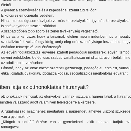
életről.
A gyerek a személyisége és a képességei szerint tud fejlődni.
Erkölcsi és emocionális védelem.
Nincs mesterségesen elszigetelve más korosztályoktól, így más korosztályokkal
is hatékonyabban szocializálódhat.
A szabadidőben több sport- és zenei tevékenység végezhető.
Nincs az a kényszer, hogy a társainak feleljen meg mindenben, így a negatív
szocializáció kizárható egy ideig, amíg elég erős személyisége lesz ahhoz, hogy
önállóan felmerje vállalni értékrendjét.
Az egyéni foglalkoztatás, egyénre szabott pedagógiai módszerek, egyéni tempó,
egyéni érdeklődés kielégítése, szabad variálhatóság mind tantárgyon belül, mind
az adott nap tervezésében.
Látható, hogy az okok között szerepel gazdasági, pedagógiai, erkölcsi, vallási,
etikai, családi, gyakorlati, időgazdálkodási, szocializációs megfontolás egyaránt.
iben látja az otthonoktatás hátrányait?
 otthonoktatók nemcsak az előnyökkel vannak tisztában, hanem látják a hátrányo
, minden válaszadó adott valamilyen feleletet erre a kérdésre.
A rugalmasság miatt nehéz megtartani a napirendet, amelyre viszont szüksége
van a gyermeknek.
,,Kilógok a sorból" érzése van a gyerekeknek, akik nehezen tudják ezt
feldolgozni.