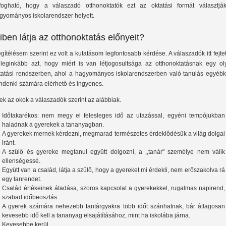
lfogható, hogy a válaszadó otthonoktatók ezt az oktatási formát választjá
gyományos iskolarendszer helyett.
iben látja az otthonoktatás előnyeit?
gítélésem szerint ez volt a kutatásom legfontosabb kérdése. A válaszadók itt fejte
 leginkább azt, hogy miért is van létjogosultsága az otthonoktatásnak egy ol
tatási rendszerben, ahol a hagyományos iskolarendszerben való tanulás egyébk
ndenki számára elérhető és ingyenes.
ek az okok a válaszadók szerint az alábbiak.
Időtakarékos: nem megy el felesleges idő az utazással, egyéni tempójukban
haladnak a gyerekek a tananyagban.
A gyerekek mernek kérdezni, megmarad természetes érdeklődésük a világ dolgai
iránt.
A szülő és gyereke megtanul együtt dolgozni, a ,,tanár" személye nem válik
ellenségessé.
Együtt van a család, látja a szülő, hogy a gyereket mi érdekli, nem erőszakolva rá
egy tanrendet.
Család értékeinek átadása, szoros kapcsolat a gyerekekkel, rugalmas napirend,
szabad időbeosztás.
A gyerek számára nehezebb tantárgyakra több időt szánhatnak, bár átlagosan
kevesebb idő kell a tananyag elsajátításához, mint ha iskolába járna.
Kevesebbe kerül.