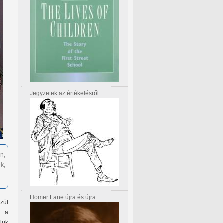
Jegyzetek az értékelésről
n,
k,
Homer Lane újra és újra
özül
k a
luk