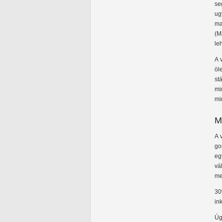
se
ug
ma
(M
le
A 
öl
st
mi
mi
M
A 
go
eg
vá
me
30
in
Úg