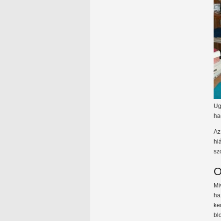
Ug
ha
Az
hi
sz
O
Mi
ha
ke
bl