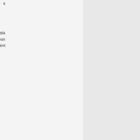
k a
tték
yan
ént