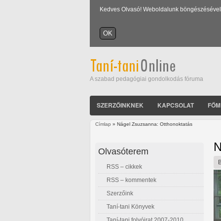
Kedves Olvasó! Weboldalunk böngészésével Ön
A szabad pedagógiai gondolkodás fóruma
SZERZŐINKNEK
KAPCSOLAT
FŐM
Címlap
» Nágel Zsuzsanna: Otthonoktatás
Jelenlegi hely
N
Olvasóterem
RSS – cikkek
RSS – kommentek
Szerzőink
Taní-tani Könyvek
Taní-tani folyóirat 2007-2010