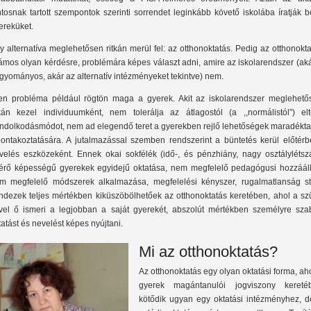
ntosnak tartott szempontok szerinti sorrendet leginkább követő iskolába íratják 
ereküket.
y alternatíva meglehetősen ritkán merül fel: az otthonoktatás. Pedig az otthonokt
ámos olyan kérdésre, problémára képes választ adni, amire az iskolarendszer (ak
gyományos, akár az alternatív intézményeket tekintve) nem.
yen probléma például rögtön maga a gyerek. Akit az iskolarendszer meglehető
tkán kezel individuumként, nem tolerálja az átlagostól (a ,,normálistól”) elt
ndolkodásmódot, nem ad elegendő teret a gyerekben rejlő lehetőségek maradékta
bontakoztatására. A jutalmazással szemben rendszerint a büntetés kerül előtérb
velés eszközeként. Ennek okai sokfélék (idő-, és pénzhiány, nagy osztálylétsz
térő képességű gyerekek egyidejű oktatása, nem megfelelő pedagógusi hozzááll
m megfelelő módszerek alkalmazása, megfelelési kényszer, rugalmatlanság stb
ndezek teljes mértékben kiküszöbölhetőek az otthonoktatás keretében, ahol a szü
vel ő ismeri a legjobban a saját gyerekét, abszolút mértékben személyre szab
tatást és nevelést képes nyújtani.
Mi az otthonoktatás?
Az otthonoktatás egy olyan oktatási forma, ah
gyerek magántanulói jogviszony kereté
kötődik ugyan egy oktatási intézményhez, d