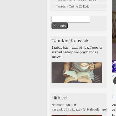
Taní-tani Online 2011-től
Keresés
Keresés űrlap
Taní-tani Könyvek
Szabad írás – szabad hozzáférés: a
szabad pedagógiai gondolkodás
könyvei.
Hírlevél
Ne maradjon le új
Am
írásainkról! Iratkozzék fel Hírlevelünkre!
vá
to