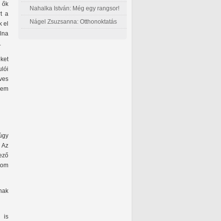
 ők
Nahalka István: Még egy rangsor!
t a
Nágel Zsuzsanna: Otthonoktatás
k el
lna
.
eket
ulói
íves
nem
 úgy
. Az
kező
tom
nak
 is