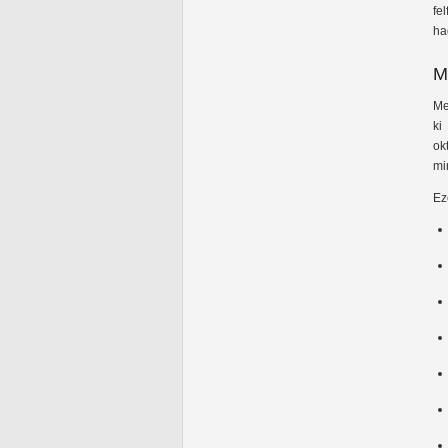
fe
ha
M
Me
ki
ok
mi
Ez