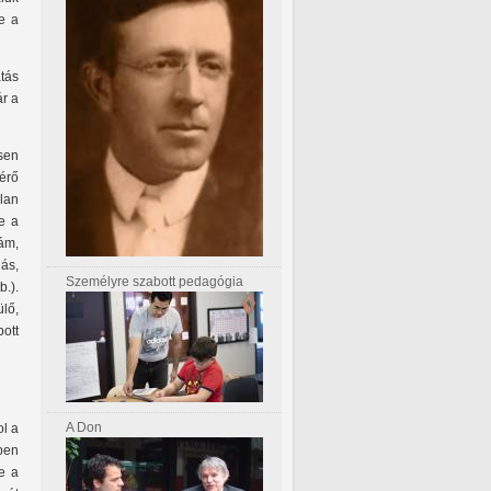
be a
atás
ár a
sen
érő
lan
e a
ám,
ás,
Személyre szabott pedagógia
.).
lő,
ott
A Don
ol a
ben
e a