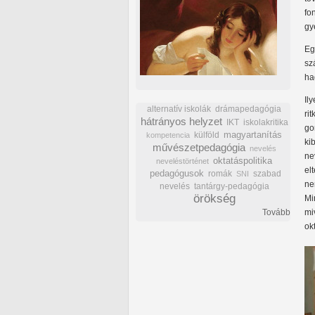
fo
gy
Eg
sz
ha
Il
alternatív iskolák
drámapedagógia
ri
hátrányos helyzet
IKT
iskolakritika
go
külföld
magyartanítás
kompetencia
ki
művészetpedagógia
nevelés
ne
oktatáspolitika
neveléstörténet
el
pedagógusok
romák
szabad
SNI
ne
nevelés
tantárgy-pedagógia
örökség
Mi
Tovább
mi
ok