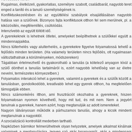
Rugalmas, életközeli, gyakorlatias, személyre szabott, családbarát, nagyobb teret
enged a tanító és a tanuló személyiségének is.
Konfliktuskezelésben és az együttélési szabályok elsajátításában nagyobb
hatása van a szülőnek. Bizonyos fajta konfliktusok otthon fel sem merülnek, pl. a
kiközösítés, megfélemlítés, csúfolódás.
Intenzívebb az együtt töltött idő.
A gyerekeknek is lehetnek ötletei, amelyeket beépíthetnek a szülőkkel együtt a
mindennapjaikba.
Nincs túlterhelés vagy alulterhelés, a gyerekekre figyelve folyamatossá tehető a
fejlődés minden területen. (Ha valamely területen nincs fejlődés, ott rugalmasan
változtathatnak a körülményeken, módszereken)
Tágabban értelmezhető és gyakorolható a tanulás (a kötelező anyagon kívül a
szülő dönthet a tanulás tartalmáról is, ezért nagyobb lehetőség van az életre
nevelni, természetes környezetben.)
Folyamatos interakció lehet a gyerekek, valamint a gyerekek és a szülők között a
tanulásban, gondolkodóbb, kreatívabb lehet egy gyerek otthon, ha megfelelően
támogatják ebben.
Nincs számonkérés itthon, ami frusztrációt okozhatna a gyereknek, hiszen
folyamatosan nyomon követhető, hogy mit tud, és mit nem. Nem a jegyért
tanulnak a gyerekek, hanem azért, hogy megtanulják az adott ismereteket.
Nagyon látványosan működik a párhuzamos tanulás, ahogy a kicsik mindent
megtanulnak a nagyoktól.
A szocializáció kontrollált mederben tartható.
Napközben bármikor felmerülhetnek olyan helyzetek, amelyek alkalmat kínálnak
valaminek a megtanulására, legyen szó akár tananyagról, akár a mindennapi