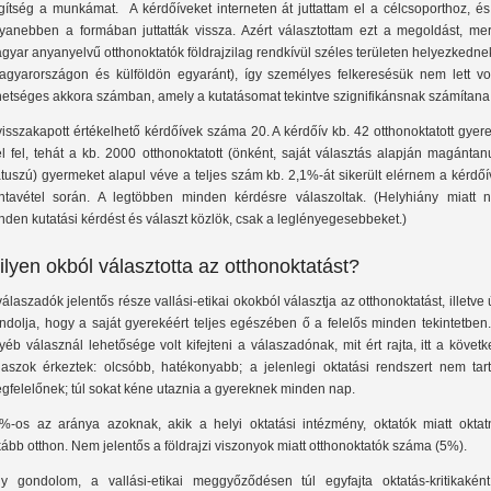
gítség a munkámat. A kérdőíveket interneten át juttattam el a célcsoporthoz, és
yanebben a formában juttatták vissza. Azért választottam ezt a megoldást, mer
gyar anyanyelvű otthonoktatók földrajzilag rendkívül széles területen helyezkedne
agyarországon és külföldön egyaránt), így személyes felkeresésük nem lett vo
hetséges akkora számban, amely a kutatásomat tekintve szignifikánsnak számítana
visszakapott értékelhető kérdőívek száma 20. A kérdőív kb. 42 otthonoktatott gyer
el fel, tehát a kb. 2000 otthonoktatott (önként, saját választás alapján magántan
átuszú) gyermeket alapul véve a teljes szám kb. 2,1%-át sikerült elérnem a kérdő
ntavétel során. A legtöbben minden kérdésre válaszoltak. (Helyhiány miatt 
nden kutatási kérdést és választ közlök, csak a leglényegesebbeket.)
ilyen okból választotta az otthonoktatást?
válaszadók jelentős része vallási-etikai okokból választja az otthonoktatást, illetve
ndolja, hogy a saját gyerekéért teljes egészében ő a felelős minden tekintetben
yéb válasznál lehetősége volt kifejteni a válaszadónak, mit ért rajta, itt a követ
laszok érkeztek: olcsóbb, hatékonyabb; a jelenlegi oktatási rendszert nem tar
gfelelőnek; túl sokat kéne utaznia a gyereknek minden nap.
%-os az aránya azoknak, akik a helyi oktatási intézmény, oktatók miatt oktat
kább otthon. Nem jelentős a földrajzi viszonyok miatt otthonoktatók száma (5%).
y gondolom, a vallási-etikai meggyőződésen túl egyfajta oktatás-kritikaként