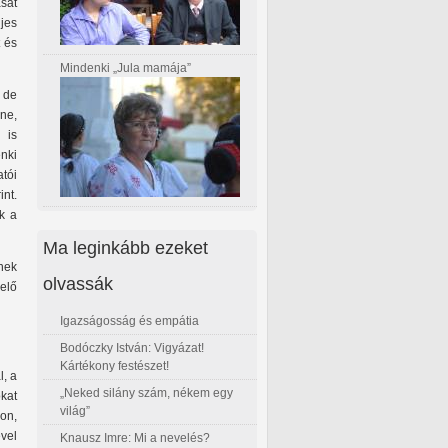
sát
jes
t és
Mindenki „Jula mamája”
 de
ne,
 is
nki
tói
nt.
k a
Ma leginkább ezeket
nek
olvassák
elő
Igazságosság és empátia
Bodóczky István: Vigyázat!
Kártékony festészet!
l, a
„Neked silány szám, nékem egy
kat
világ”
on,
vel
Knausz Imre: Mi a nevelés?