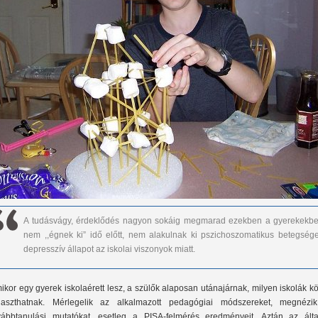
A tudásvágy, érdeklődés nagyon sokáig megmarad ezekben a gyerekekbe
nem ,,égnek ki” idő előtt, nem alakulnak ki pszichoszomatikus betegsége
depresszív állapot az iskolai viszonyok miatt.
ikor egy gyerek iskolaérett lesz, a szülők alaposan utánajárnak, milyen iskolák k
laszthatnak. Mérlegelik az alkalmazott pedagógiai módszereket, megnézi
vábbtanulási mutatókat, esetleg a PISA-felmérés eredményeit. Aztán az álta