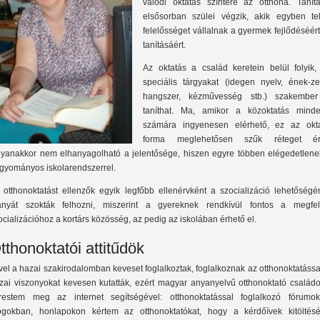
valódi oktatás színtere az otthona. Tanítá
elsősorban szülei végzik, akik egyben tel
felelősséget vállalnak a gyermek fejlődéséér
tanításáért.
Az oktatás a család keretein belül folyik,
speciális tárgyakat (idegen nyelv, ének-ze
hangszer, kézművesség stb.) szakember
taníthat. Ma, amikor a közoktatás minde
számára ingyenesen elérhető, ez az okta
forma meglehetősen szűk réteget éri
yanakkor nem elhanyagolható a jelentősége, hiszen egyre többen elégedetlene
gyományos iskolarendszerrel.
 otthonoktatást ellenzők egyik legfőbb ellenérvként a szocializáció lehetőségé
ányát szokták felhozni, miszerint a gyereknek rendkívül fontos a megfel
ocializációhoz a kortárs közösség, az pedig az iskolában érhető el.
tthonoktatói attitűdök
vel a hazai szakirodalomban keveset foglalkoztak, foglalkoznak az otthonoktatássa
zai viszonyokat kevesen kutatták, ezért magyar anyanyelvű otthonoktató családo
restem meg az internet segítségével: otthonoktatással foglalkozó fórumok
ogokban, honlapokon kértem az otthonoktatókat, hogy a kérdőívek kitöltésé