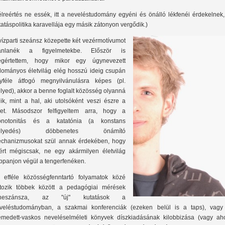
élreértés ne essék, itt a neveléstudomány egyéni és önálló lékfenéi érdekelnek,
tatáspolitika karavellája egy másik zátonyon vergődik.)
vízparti szeánsz közepette két vezérmotívumot
ánlanék a figyelmetekbe. Először is
gértettem, hogy mikor egy úgynevezett
dományos életvilág elég hosszú ideig csupán
yféle átfogó megnyilvánulásra képes (pl.
llyed), akkor a benne foglalt közösség olyanná
lik, mint a hal, aki utolsóként veszi észre a
zet. Másodszor felfigyeltem arra, hogy a
notonitás és a katatónia (a konstans
üllyedés) döbbenetes önámító
chanizmusokat szül annak érdekében, hogy
ért mégiscsak, ne egy akármilyen életvilág
ppanjon végül a tengerfenéken.
 efféle közösségfenntartó folyamatok közé
rtozik többek között a pedagógiai mérések
eneszánsza, az "új" kutatások a
veléstudományban, a szakmai konferenciák (ezeken belül is a taps), vagy
emedett-vaskos neveléselméleti könyvek díszkiadásának kilobbizása (vagy ah