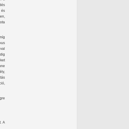
dés
 és
en,
ota
Amíg
kus
val
dig
ket
nne
ély,
tás
ió,
égre
. A