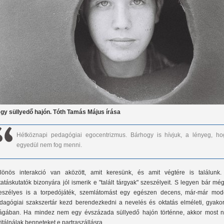
.egy süllyedő hajón. Tóth Tamás Május írása
Hétköznapi pedagógiai egocentrizmus. Bárhogy is hívjuk, a lényeg, ho
egyedül nem fog menni.
lönös interakció van aközött, amit keresünk, és amit végtére is találunk.
tatáskutatók bizonyára jól ismerik e "talált tárgyak" szeszélyeit. S legyen bár mé
eszélyes is a torpedójáték, szemlátomást egy egészen decens, már-már mod
dagógiai szakszertár kezd berendezkedni a nevelés és oktatás elméleti, gyakorl
lágában. Ha mindez nem egy évszázada süllyedő hajón történne, akkor most 
vitálnálak benneteket e partraszállásra.