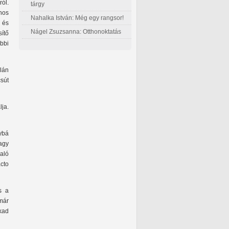
ól.
tárgy
hos
Nahalka István: Még egy rangsor!
 és
Nágel Zsuzsanna: Otthonoktatás
ítő
bbi
?
lán
sút
lja.
ybá
agy
aló
cto
s a
már
akad