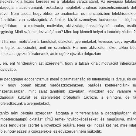
feledkezünk a közös keresés és a rátalálás varázslatáról. Az egymásra találásr
dagógiai mauzóleumaink roskadásig megteltek unalmas egocentrizmusunk do
zével. Nem csoda, hogy ebben az unalomban és menzabűzben lélekfrissítőkre
gfrissítőkre van szükségünk. A fentiek közül személyes kedvencem – légfriss
tegóriában – a motiváció, motiválás, aktivizálás, önszabályozó tanulás, ésatö
rgyúság. Miről szól mindez valójában? Miért kap kiemelt helyet a tanárképzésben
rt ha nem motiválom a tanulókat, diákokat, gyermekeket, kevéssé, vagy egyálta
m fogják azt csinálni, amit én szeretnék. Ha nem aktivizálom őket, akkor búc
thetek a nagyszerű óratervnek, amin egész éjszaka dolgoztam.
, én, én! Mindenáron azt szeretném, hogy a tálcán kínált motivációt interiorizá
ígytovább.
e pedagógiai egocentrizmus mellé bizalmatlanság és hitetlenség is társul, és ol
nik, hogy jobban bízunk mérőeszközeinkben, parádés konferenciáink n
nszenzusaiban, mint saját tanulóink szavában. Miközben egy valamire v
dagógiai kultúrát és szemléletet próbálunk tükrözni, s elhinteni, de fa
gfeledkezünk a gyermekekről.
tanító néni például szorgosan látogatja a "differenciálás a pedagógiában" é
ompetenciaalapú oktatás" című remek továbbképzéseket, és megújulva, már-
atalos lendülettel csörtet a következő órájára. Nem kell hozzá két hét, mire kif
lőle, hogy ezzzel a csőcselékkel ez egyszerűen nem működik.