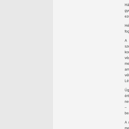
Há
gy
ez
Hé
fo
A 
sz
ko
vé
me
ar
vé
Lé
Úg
ér
ne
– 
be
A 
me