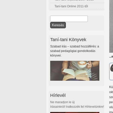
Taní-tani Online 2011-től
Keresés
Keresés űrlap
Taní-tani Könyvek
Szabad írás – szabad hozzáférés: a
szabad pedagógiai gondolkodás
könyvei.
..
Kü
ok
Hírlevél
sz
Ne maradjon le új
pe
írásainkról! Iratkozzék fel Hírlevelünkre!
vi
in