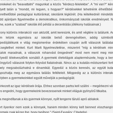
erekeket és "beavattatni" magunkat a közös "kérdezz-felelekbe". A "mi van?" kér
lyett talán a "mondd, mi legyen, s hogyan?" kérdésekkel tehetnénk élhetőbbé
erethetőbbé pedagógiai kultúránkat, iskoláink légkörét. (Ha kételkednél mindebb
dd ajánljam figyelmedbe a demokratikus, önkormányzati iskolák eredményeit. N
ne, ezek a "szabad" iskolák élő példái a decentrálás jótékony hatásainak.)
zony különös interakció van aközött, amit keresünk, és amit végtére is találunk. 
m lelünk egymásra az iskolák belső derengésében, addig szimboli
rpedójátékunk e világ megismerése érdekében csupán avítt válaszok találatai
csegtethet minket. Kurt Marti figyelmeztetése, miszerint "míg a kérdések min
atalok maradnak, a válaszok rohanvást öregednek" most nem ment meg min
llyedő lélekvesztőnk sorsától. A gyermeki életvilágok alaptermészete, hogy a be
öngyöző válaszok folyton-folyvást fiatalodnak. Nincs az a kutatás-módszertani fort
ely megzabolázhatná e dinamikát. Egyedül a közös keresés, az együtt kuta
apozhatja meg az egymásra találás feltételeit. Mégpedig az a különös interakc
lyben a gyermekeinkkel együtt műveljük a pedagógiát.
érkezett az igaz kérdések órája. Ehhez azonban partra kell szállni – megérkezni v
és engedni, hogy gyermekeink bevezessenek minket világuk gyönyörű titkaiba.
a megindítanak a kis gyermek könnyei, nyílt tengerre táruló apró ablakok.
rt ilyenkor nem ezek a könnyek, hanem minden könny kelt benned visszhangot
ermek csak kézen fog, hogy tanítson." (Saint-Exupéry: Citadella)