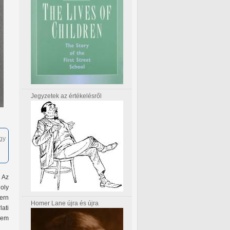
Jegyzetek az értékelésről
gy
 Az
goly
ern
Homer Lane újra és újra
ati
nem