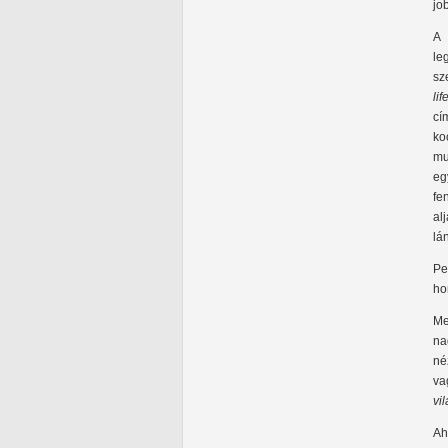
jo
A 
le
sz
li
cí
ko
mu
eg
fe
al
lá
Pe
ho
Me
na
né
va
vi
Ah