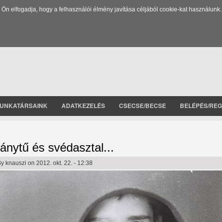
 elfogadja, hogy a felhasználói élmény javítása céljából cookie-kat használunk.
UNKATÁRSAINK
ADATKEZELÉS
CSECSE/BECSE
BELÉPÉS/REG
ránytű és svédasztal...
By
knauszi
on 2012. okt. 22. - 12:38