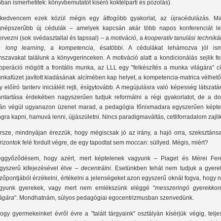
bban ismerhetitek: könyvbemutatót kísérő koktélparti és pózolás).
kedvencem ezek közül mégis egy átfogóbb gyakorlat, az újracédulázás. M
gnépszerűbb új cédulák – amelyek kapcsán akár több napos konferenciát le
ervezni (sok svédasztallal és tapssal) – a
motiváció
, a
kooperatív tanulási techniká
fe long learning
, a
kompetencia
, ésatöbbi. A cédulákat lehámozva jól ism
mszavakat találunk a könyvgerinceken. A motiváció alatt a kondicionálás sejlik fe
operáció mögött a frontális munka, az LLL egy "felkészítés a munka világára" c
nkafüzet javított kiadásának alcímében kap helyet, a kompetencia-matrica vélhet
y előíró tanterv iniciáléit rejti, ésígytovább. A megújulásra való képesség látszat
nntartása érdekében nagyszerűen tudjuk reformálni a régi gyakorlatot, de a do
ján végül ugyanazon üzenet marad, a pedagógia főnixmadara egyszerűen képte
ngra kapni, hamuvá lenni, újjászületni. Nincs paradigmaváltás, cetliforradalom zajli
rsze, mindnyájan érezzük, hogy mégiscsak jó az irány, a hajó orra, szeksztánsa
rizontok felé fordult végre, de egy tapodtat sem moccan: süllyed. Mégis, miért?
ggyőződésem, hogy azért, mert képtelenek vagyunk – Piaget és Mérei Fer
gyszerű kifejezésével élve –
decentrálni
. Esetünkben tehát nem tudjuk a gyere
zőpontjából érzékelni, értékelni a jelenségeket azon egyszerű oknál fogva, hogy
gyunk gyerekek, vagy mert nem emlékszünk eléggé "
messzeringó gyerekkor
lágára
". Mondhatnám, súlyos pedagógiai egocentrizmusban szenvedünk.
ogy gyermekeinket évről évre a "talált tárgyaink" osztályán kísérjük végig, telj