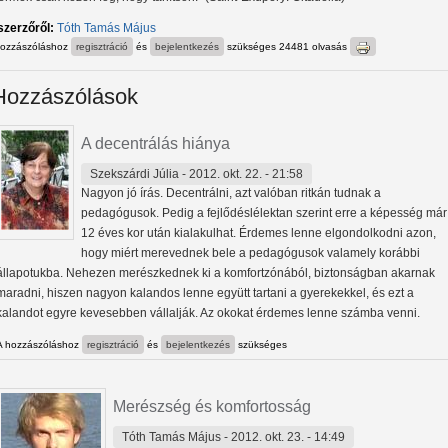
szerzőről:
Tóth Tamás Május
hozzászóláshoz
regisztráció
és
bejelentkezés
szükséges
24481 olvasás
Hozzászólások
A decentrálás hiánya
Szekszárdi Júlia
- 2012. okt. 22. - 21:58
Nagyon jó írás. Decentrálni, azt valóban ritkán tudnak a
pedagógusok. Pedig a fejlődéslélektan szerint erre a képesség már
12 éves kor után kialakulhat. Érdemes lenne elgondolkodni azon,
hogy miért merevednek bele a pedagógusok valamely korábbi
állapotukba. Nehezen merészkednek ki a komfortzónából, biztonságban akarnak
maradni, hiszen nagyon kalandos lenne együtt tartani a gyerekekkel, és ezt a
kalandot egyre kevesebben vállalják. Az okokat érdemes lenne számba venni.
A hozzászóláshoz
regisztráció
és
bejelentkezés
szükséges
Merészség és komfortosság
Tóth Tamás Május
- 2012. okt. 23. - 14:49