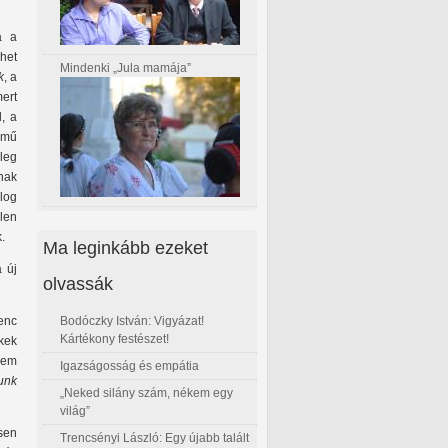
a a
het
Mindenki „Jula mamája”
k
, a
ert
l, a
ímű
őleg
ának
log
len
k.
Ma leginkább ezeket
 új
olvassák
Bodóczky István: Vigyázat!
enc
Kártékony festészet!
kek
 nem
Igazságosság és empátia
unk
„Neked silány szám, nékem egy
világ”
esen
Trencsényi László: Egy újabb talált