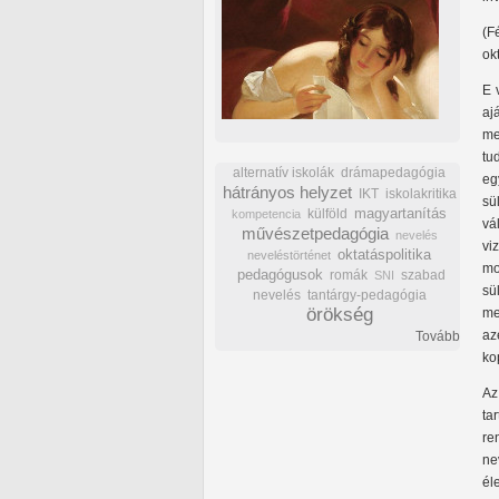
(F
ok
E 
aj
me
tu
alternatív iskolák
drámapedagógia
eg
hátrányos helyzet
IKT
iskolakritika
sü
külföld
magyartanítás
kompetencia
vá
művészetpedagógia
nevelés
vi
oktatáspolitika
neveléstörténet
mo
pedagógusok
romák
szabad
SNI
s
nevelés
tantárgy-pedagógia
örökség
me
az
Tovább
ko
Az
ta
r
ne
él