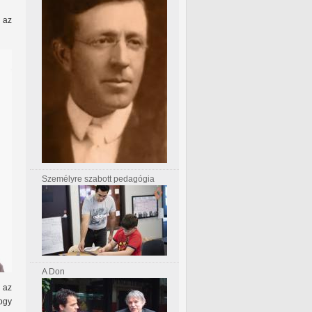
 az
Személyre szabott pedagógia
A Don
 az
ogy