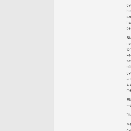
gy
he
sz
ha
be
Bi
ne
to
ke
fi
sü
gy
am
al
me
El
– 
"H
Me
gy