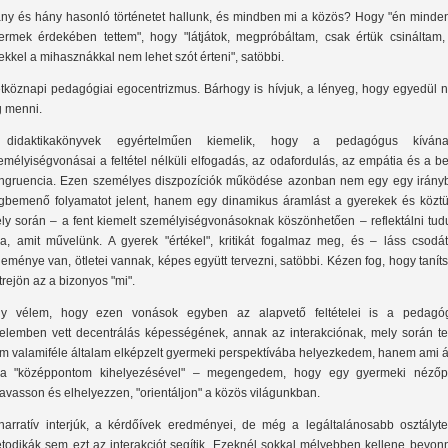
ny és hány hasonló történetet hallunk, és mindben mi a közös? Hogy "én minden
ermek érdekében tettem", hogy "látjátok, megpróbáltam, csak értük csináltam,
ekkel a mihasznákkal nem lehet szót érteni", satöbbi.
tköznapi pedagógiai egocentrizmus. Bárhogy is hívjuk, a lényeg, hogy egyedül 
g menni.
didaktikakönyvek egyértelműen kiemelik, hogy a pedagógus kívána
emélyiségvonásai a feltétel nélküli elfogadás, az odafordulás, az empátia és a b
ngruencia. Ezen személyes diszpozíciók működése azonban nem egy egy irány
gbemenő folyamatot jelent, hanem egy dinamikus áramlást a gyerekek és köztü
ly során – a fent kiemelt személyiségvonásoknak köszönhetően – reflektálni tud
ra, amit művelünk. A gyerek "értékel", kritikát fogalmaz meg, és – láss csodát
leménye van, ötletei vannak, képes együtt tervezni, satöbbi. Kézen fog, hogy tanít
trejön az a bizonyos "mi".
y vélem, hogy ezen vonások egyben az alapvető feltételei is a pedagóg
telemben vett decentrálás képességének, annak az interakciónak, mely során te
m valamiféle általam elképzelt gyermeki perspektívába helyezkedem, hanem ami ál
a "középpontom kihelyezésével" – megengedem, hogy egy gyermeki nézőp
avasson és elhelyezzen, "orientáljon" a közös világunkban.
narratív interjúk, a kérdőívek eredményei, de még a legáltalánosabb osztályte
todikák sem ezt az interakciót segítik. Ezeknél sokkal mélyebben kellene bevonn