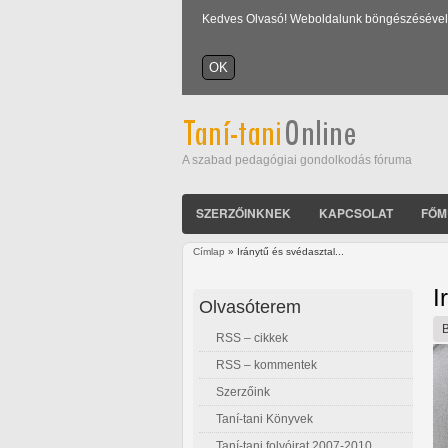
Kedves Olvasó! Weboldalunk böngészésével Ön
A szabad pedagógiai gondolkodás fóruma
SZERZŐINKNEK
KAPCSOLAT
FŐM
Címlap
» Iránytű és svédasztal...
Jelenlegi hely
I
Olvasóterem
RSS – cikkek
RSS – kommentek
Szerzőink
Taní-tani Könyvek
Taní-tani folyóirat 2007-2010