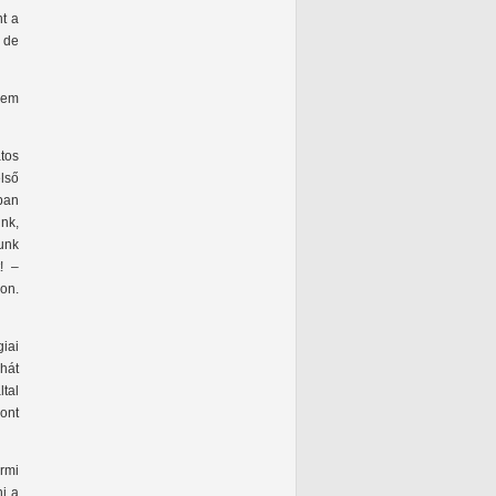
t a
 de
nem
tos
első
ban
nk,
unk
! –
son.
iai
hát
tal
ont
rmi
i a