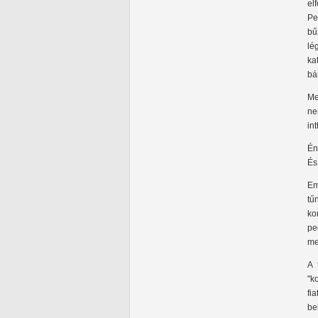
el
Pe
bű
lé
ka
bá
Me
ne
in
Én
És
Em
tű
ko
pe
me
A 
"k
fi
be