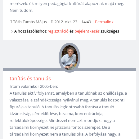
merészek, ők milyen pedagógiai kultúrát alapoznak majd meg.
Nem tudom.
Tóth Tamás Május
|
2012. okt. 23. - 14:49
|
Permalink
A hozzászóláshoz
regisztráció
és
bejelentkezés
szükséges
tanítás és tanulás
Irtam valamikor 2005-ben:
A tanulás aktív folyamat, amelyben a tanulónak az önállósága, a
választása, a szándékossága nyilvánul meg. A tanulás központi
figurája a tanuló. A tanulás legfontosabb forrása a tanuló
kíváncsisága, érdeklődése, bizalma, koncentrációja,
reflektálóképessége. Mindezzel nem azt mondjuk, hogy a
társadalmi környezet ne játszana fontos szerepet. De a
társadalmi környezet nem a tanulás oka. A befolyása nagy, a