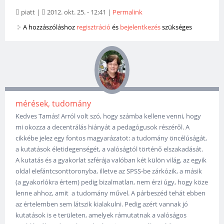
piatt
|
2012. okt. 25. - 12:41
|
Permalink
A hozzászóláshoz
regisztráció
és
bejelentkezés
szükséges
mérések, tudomány
Kedves Tamás! Arról volt szó, hogy számba kellene venni, hogy
mi okozza a decentrálás hiányát a pedagógusok részéről. A
cikkébe jelez egy fontos magyarázatot: a tudomány öncélúságát,
a kutatások életidegenségét, a valóságtól történő elszakadását.
A kutatás és a gyakorlat szférája valóban két külön világ, az egyik
oldal elefántcsonttoronyba, illetve az SPSS-be zárkózik, a másik
(a gyakorlókra értem) pedig bizalmatlan, nem érzi úgy, hogy köze
lenne ahhoz, amit a tudomány művel. A párbeszéd tehát ebben
az értelemben sem látszik kialakulni. Pedig azért vannak jó
kutatások is e területen, amelyek rámutatnak a valóságos