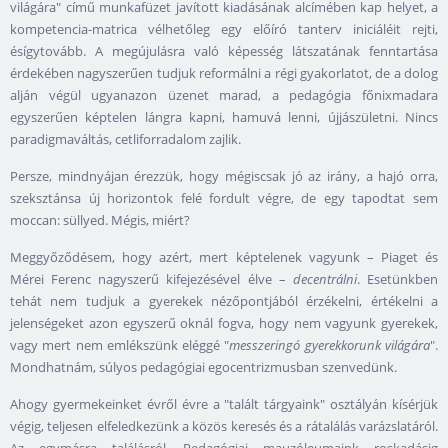
világára" című munkafüzet javított kiadásának alcímében kap helyet, a
kompetencia-matrica vélhetőleg egy előíró tanterv iniciáléit rejti,
ésígytovább. A megújulásra való képesség látszatának fenntartása
érdekében nagyszerűen tudjuk reformálni a régi gyakorlatot, de a dolog
alján végül ugyanazon üzenet marad, a pedagógia főnixmadara
egyszerűen képtelen lángra kapni, hamuvá lenni, újjászületni. Nincs
paradigmaváltás, cetliforradalom zajlik.
Persze, mindnyájan érezzük, hogy mégiscsak jó az irány, a hajó orra,
szeksztánsa új horizontok felé fordult végre, de egy tapodtat sem
moccan: süllyed. Mégis, miért?
Meggyőződésem, hogy azért, mert képtelenek vagyunk – Piaget és
Mérei Ferenc nagyszerű kifejezésével élve –
decentrálni
. Esetünkben
tehát nem tudjuk a gyerekek nézőpontjából érzékelni, értékelni a
jelenségeket azon egyszerű oknál fogva, hogy nem vagyunk gyerekek,
vagy mert nem emlékszünk eléggé "
messzeringó gyerekkorunk világára
".
Mondhatnám, súlyos pedagógiai egocentrizmusban szenvedünk.
Ahogy gyermekeinket évről évre a "talált tárgyaink" osztályán kísérjük
végig, teljesen elfeledkezünk a közös keresés és a rátalálás varázslatáról.