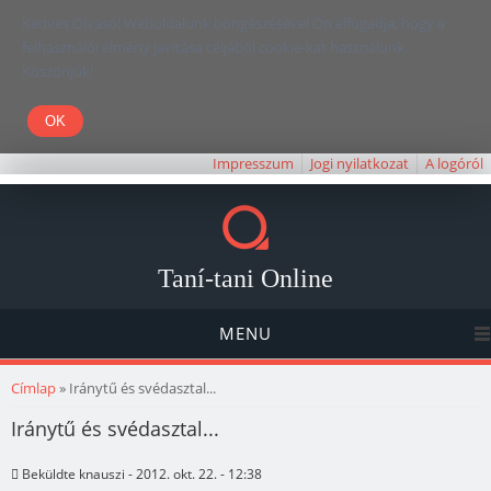
Kedves Olvasó! Weboldalunk böngészésével Ön elfogadja, hogy a
felhasználói élmény javítása céljából cookie-kat használunk.
Köszönjük!
Impresszum
Jogi nyilatkozat
A logóról
Taní-tani Online
MENU
Jelenlegi hely
Címlap
» Iránytű és svédasztal...
Iránytű és svédasztal...
Beküldte
knauszi
- 2012. okt. 22. - 12:38