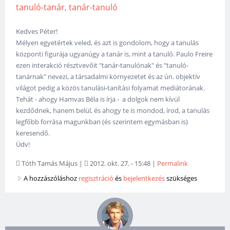
tanuló-tanár, tanár-tanuló
Kedves Péter!
Mélyen egyetértek veled, és azt is gondolom, hogy a tanulás
központi figurája ugyanúgy a tanár is, mint a tanuló. Paulo Freire
ezen interakció résztvevőit "tanár-tanulónak" és "tanuló-
tanárnak" nevezi, a társadalmi környezetet és az ún. objektív
világot pedig a közös tanulási-tanítási folyamat mediátorának.
Tehát - ahogy Hamvas Béla is írja - a dolgok nem kívül
kezdődnek, hanem belül, és ahogy te is mondod, írod, a tanulás
legfőbb forrása magunkban (és szerintem egymásban is)
keresendő.
Üdv!
Tóth Tamás Május
|
2012. okt. 27. - 15:48
|
Permalink
A hozzászóláshoz
regisztráció
és
bejelentkezés
szükséges