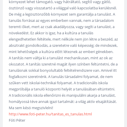
környezet lehet támogató, vagy hátráltató, segítő vagy gátló,
ösztönző vagy visszatartó a világgal való kapcsolatba kerülésnél.
De még a legösztönzőbb környezet sem garantálja a tanulást. A
tanulás forrásai az egyes emberben vannak, nem a társadalom
teremti őket, mert az csak akadályozza, vagy segíti a tanulást, a
növekedést. Ez akkor is igaz, ha a kultúra a tanulás
elengedhetetlen feltétele, mert nélküle nem jön létre a beszéd, az
absztrakt gondolkodás, a szeretetre való képesség; de mindezek,
mint lehetőségek a kultúra előtt léteznek az emberi génekben.
A tanítás nem váltja ki a tanulást mechanikusan, mint az ok az
okozatot. A tanítás szeretné magát ilyen színben feltüntetni, de a
tanulásnak sokkal bonyolultabb feltételrendszere van. Amivel itt
foglalkozni szeretnénk. A tanulás társadalmi folyamat, de nem
szűken vett iskolai-technikai folyamat. A tradicionális iskola
megpróbálja a tanuló központi helyét a tanulásában eltüntetni.
A tradicionális iskola ellenőrizni és manipulálni akarja a tanulást,
homályossá téve annak igazi tartalmát: a világ aktív elsajátítását.
Ma sem késö megszivlelni!
http://www.foti-peter.hu/tanitas_es_tanulas.html
Fóti Péter