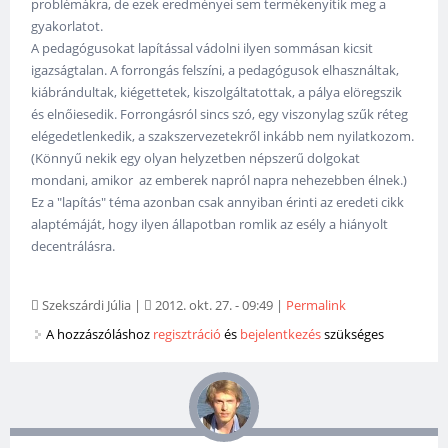
problémákra, de ezek eredményei sem termékenyítik meg a
gyakorlatot.
A pedagógusokat lapítással vádolni ilyen sommásan kicsit
igazságtalan. A forrongás felszíni, a pedagógusok elhasználtak,
kiábrándultak, kiégettetek, kiszolgáltatottak, a pálya elöregszik
és elnőiesedik. Forrongásról sincs szó, egy viszonylag szűk réteg
elégedetlenkedik, a szakszervezetekről inkább nem nyilatkozom.
(Könnyű nekik egy olyan helyzetben népszerű dolgokat
mondani, amikor az emberek napról napra nehezebben élnek.)
Ez a "lapítás" téma azonban csak annyiban érinti az eredeti cikk
alaptémáját, hogy ilyen állapotban romlik az esély a hiányolt
decentrálásra.
Szekszárdi Júlia
|
2012. okt. 27. - 09:49
|
Permalink
A hozzászóláshoz
regisztráció
és
bejelentkezés
szükséges