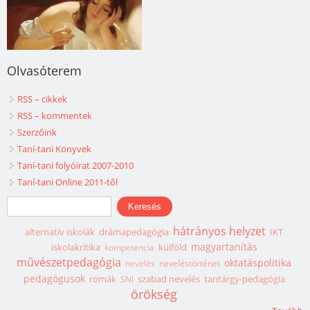
Olvasóterem
RSS – cikkek
RSS – kommentek
Szerzőink
Taní-tani Könyvek
Taní-tani folyóirat 2007-2010
Taní-tani Online 2011-től
Keresés űrlap
Keresés
hátrányos helyzet
alternatív iskolák
drámapedagógia
IKT
magyartanítás
iskolakritika
külföld
kompetencia
művészetpedagógia
oktatáspolitika
nevelés
neveléstörténet
pedagógusok
romák
szabad nevelés
tantárgy-pedagógia
SNI
örökség