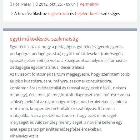
Fóti Péter
|
2012. okt. 25. - 09:04
|
Permalink
A hozzászóláshoz
regisztráció
és
bejelentkezés
szükséges
egyttműködések, szakmaiság
Egyetértek azzal, hogy a pedagógus-gyerek (és gyerek-gyerek,
pedagógus-pedagógus stb.) együttműködéseket (minőségét,
típusait, jellemzőit) jó volna a középpontba helyezni. (Tamásnál:
pedagógiai egocentrizmus, decentrálás.)
Az t viszont fontosnak tartom megjegyezni, hogy szerintem több
és jobb kutatásra, tanulmányra, szakmai konzultációra,
konferenciára (svédasztallal és tapssal vagy ezek nélkül, nekem
mindegy), értelmes, jól megfontolt diagnosztikára, mérésre volna
szükség például az olyan nagyon izgalmas területeken is, mint a
motiváció, kooperatív technikák, önszabályzás. Itt nem a
műfajokkal van a probléma, hanem, hogy ezek minőségét,
mélységét és valószínűleg mennyiségét is növelni kellene egy
esetleges paradigmaváltás elősegítése érdekében.
Pihelevics Attila