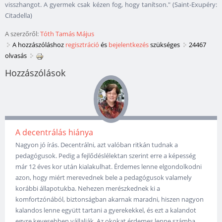
visszhangot. A gyermek csak kézen fog, hogy tanítson." (Saint-Exupéry:
Citadella)
A szerzőről:
Tóth Tamás Május
A hozzászóláshoz
regisztráció
és
bejelentkezés
szükséges
24467
olvasás
Hozzászólások
A decentrálás hiánya
Nagyon jó írás. Decentrálni, azt valóban ritkán tudnak a
pedagógusok. Pedig a fejlődéslélektan szerint erre a képesség
már 12 éves kor után kialakulhat. Érdemes lenne elgondolkodni
azon, hogy miért merevednek bele a pedagógusok valamely
korábbi állapotukba. Nehezen merészkednek ki a
komfortzónából, biztonságban akarnak maradni, hiszen nagyon
kalandos lenne együtt tartani a gyerekekkel, és ezt a kalandot
egyre kevesebben vállalják. Az okokat érdemes lenne számba