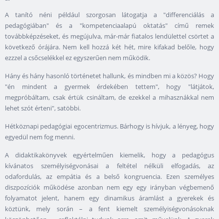
A tanító néni például szorgosan látogatja a "differenciálás a
pedagógiában" és a "kompetenciaalapú oktatás" című remek
továbbképzéseket, és megújulva, már-már fiatalos lendülettel csörtet a
következő órájára. Nem kell hozzá két hét, mire kifakad belőle, hogy
ezzzel a csőcselékkel ez egyszerűen nem működik.
Hány és hány hasonló történetet hallunk, és mindben mi a közös? Hogy
"én mindent a gyermek érdekében tettem", hogy "látjátok,
megpróbáltam, csak értük csináltam, de ezekkel a mihasznákkal nem
lehet szót érteni", satöbbi.
Hétköznapi pedagógiai egocentrizmus. Bárhogy is hívjuk, a lényeg, hogy
egyedül nem fog menni.
A didaktikakönyvek egyértelműen kiemelik, hogy a pedagógus
kívánatos személyiségvonásai a feltétel nélküli elfogadás, az
odafordulás, az empátia és a belső kongruencia. Ezen személyes
diszpozíciók működése azonban nem egy egy irányban végbemenő
folyamatot jelent, hanem egy dinamikus áramlást a gyerekek és
köztünk, mely során – a fent kiemelt személyiségvonásoknak