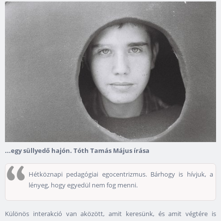
...egy süllyedő hajón. Tóth Tamás Május írása
Hétköznapi pedagógiai egocentrizmus. Bárhogy is hívjuk, a
lényeg, hogy egyedül nem fog menni.
Különös interakció van aközött, amit keresünk, és amit végtére is