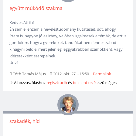
együtt működő szakma
Kedves Attila!
Én sem ellenzem a neveléstudomány kutatásait, sőt, ahogy
írtam is, nagyon jó az irány, valóban izgalmasak a témák, de azt is
gondolom, hogy a gyerekeket, tanulókat nem lenne szabad
kihagyni belőle, mert jelenleg leggyakrabban számokként, vagy
idézetekként szerepelnek.
Üdv!
Tóth Tamás Május
|
2012. okt. 27. - 15:50
|
Permalink
A hozzászóláshoz
regisztráció
és
bejelentkezés
szükséges
szakadék, híd