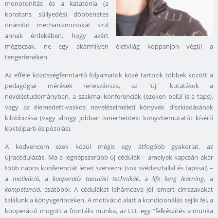
monotonitás és a katatónia (a
konstans süllyedés) döbbenetes
önámító mechanizmusokat szül
annak érdekében, hogy azért
mégiscsak, ne egy akármilyen életvilág koppanjon végül a
tengerfenéken.
Az efféle közösségfenntartó folyamatok közé tartozik többek között a
pedagógiai mérések reneszánsza, az "új" kutatások a
neveléstudományban, a szakmai konferenciák (ezeken belül is a taps),
vagy az élemedett-vaskos neveléselméleti könyvek díszkiadásának
kilobbizása (vagy ahogy jobban ismerhetitek: könyvbemutatót kísérő
koktélparti és pózolás).
A kedvencem ezek közül mégis egy átfogóbb gyakorlat, az
újracédulázás. Ma a legnépszerűbb új cédulák – amelyek kapcsán akár
több napos konferenciát lehet szervezni (sok svédasztallal és tapssal) –
a
motiváció
, a
kooperatív tanulási technikák
, a
life long learning
, a
kompetencia
, ésatöbbi. A cédulákat lehámozva jól ismert címszavakat
találunk a könyvgerinceken. A motiváció alatt a kondicionálás sejlik fel, a
kooperáció mögött a frontális munka, az LLL egy "felkészítés a munka