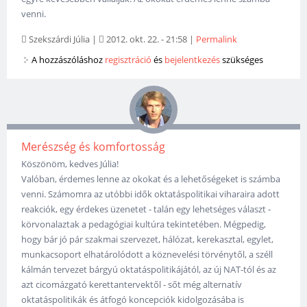
venni.
Szekszárdi Júlia
|
2012. okt. 22. - 21:58
|
Permalink
A hozzászóláshoz
regisztráció
és
bejelentkezés
szükséges
Merészség és komfortosság
Köszönöm, kedves Júlia!
Valóban, érdemes lenne az okokat és a lehetőségeket is számba
venni. Számomra az utóbbi idők oktatáspolitikai viharaira adott
reakciók, egy érdekes üzenetet - talán egy lehetséges választ -
körvonalaztak a pedagógiai kultúra tekintetében. Mégpedig,
hogy bár jó pár szakmai szervezet, hálózat, kerekasztal, egylet,
munkacsoport elhatárolódott a köznevelési törvénytől, a széll
kálmán tervezet bárgyú oktatáspolitikájától, az új NAT-tól és az
azt cicomázgató kerettantervektől - sőt még alternatív
oktatáspolitikák és átfogó koncepciók kidolgozásába is