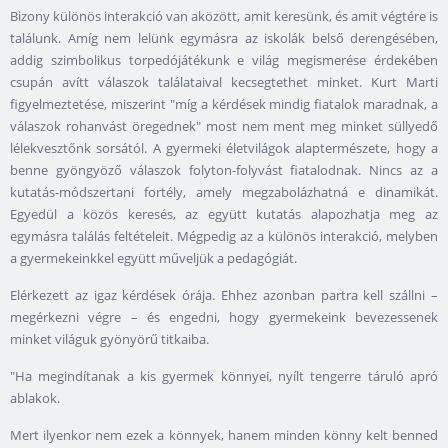
Bizony különös interakció van aközött, amit keresünk, és amit végtére is
találunk. Amíg nem lelünk egymásra az iskolák belső derengésében,
addig szimbolikus torpedójátékunk e világ megismerése érdekében
csupán avítt válaszok találataival kecsegtethet minket. Kurt Marti
figyelmeztetése, miszerint "míg a kérdések mindig fiatalok maradnak, a
válaszok rohanvást öregednek" most nem ment meg minket süllyedő
lélekvesztőnk sorsától. A gyermeki életvilágok alaptermészete, hogy a
benne gyöngyöző válaszok folyton-folyvást fiatalodnak. Nincs az a
kutatás-módszertani fortély, amely megzabolázhatná e dinamikát.
Egyedül a közös keresés, az együtt kutatás alapozhatja meg az
egymásra találás feltételeit. Mégpedig az a különös interakció, melyben
a gyermekeinkkel együtt műveljük a pedagógiát.
Elérkezett az igaz kérdések órája. Ehhez azonban partra kell szállni –
megérkezni végre – és engedni, hogy gyermekeink bevezessenek
minket világuk gyönyörű titkaiba.
"Ha megindítanak a kis gyermek könnyei, nyílt tengerre táruló apró
ablakok.
Mert ilyenkor nem ezek a könnyek, hanem minden könny kelt benned