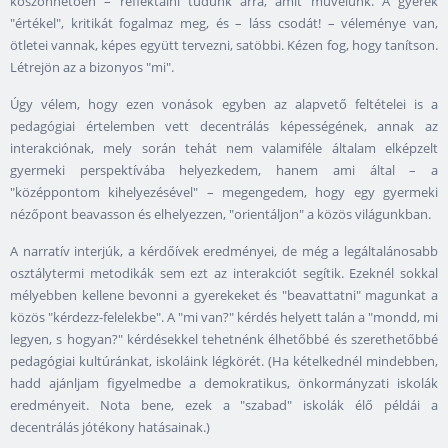
köszönhetően – reflektálni tudunk arra, amit művelünk. A gyerek
"értékel", kritikát fogalmaz meg, és – láss csodát! – véleménye van,
ötletei vannak, képes együtt tervezni, satöbbi. Kézen fog, hogy tanítson.
Létrejön az a bizonyos "mi".
Úgy vélem, hogy ezen vonások egyben az alapvető feltételei is a
pedagógiai értelemben vett decentrálás képességének, annak az
interakciónak, mely során tehát nem valamiféle általam elképzelt
gyermeki perspektívába helyezkedem, hanem ami által – a
"középpontom kihelyezésével" – megengedem, hogy egy gyermeki
nézőpont beavasson és elhelyezzen, "orientáljon" a közös világunkban.
A narratív interjúk, a kérdőívek eredményei, de még a legáltalánosabb
osztálytermi metodikák sem ezt az interakciót segítik. Ezeknél sokkal
mélyebben kellene bevonni a gyerekeket és "beavattatni" magunkat a
közös "kérdezz-felelekbe". A "mi van?" kérdés helyett talán a "mondd, mi
legyen, s hogyan?" kérdésekkel tehetnénk élhetőbbé és szerethetőbbé
pedagógiai kultúránkat, iskoláink légkörét. (Ha kételkednél mindebben,
hadd ajánljam figyelmedbe a demokratikus, önkormányzati iskolák
eredményeit. Nota bene, ezek a "szabad" iskolák élő példái a
decentrálás jótékony hatásainak.)