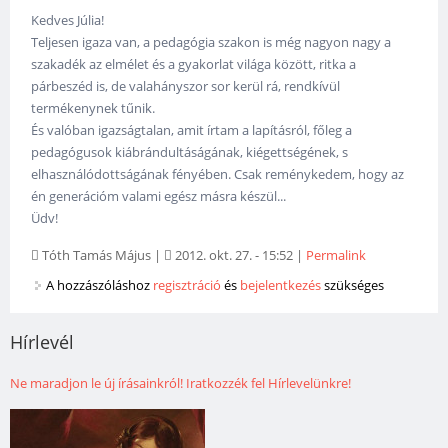
Kedves Júlia!
Teljesen igaza van, a pedagógia szakon is még nagyon nagy a
szakadék az elmélet és a gyakorlat világa között, ritka a
párbeszéd is, de valahányszor sor kerül rá, rendkívül
termékenynek tűnik.
És valóban igazságtalan, amit írtam a lapításról, főleg a
pedagógusok kiábrándultáságának, kiégettségének, s
elhasználódottságának fényében. Csak reménykedem, hogy az
én generációm valami egész másra készül...
Üdv!
Tóth Tamás Május
|
2012. okt. 27. - 15:52
|
Permalink
A hozzászóláshoz
regisztráció
és
bejelentkezés
szükséges
Hírlevél
Ne maradjon le új írásainkról! Iratkozzék fel Hírlevelünkre!