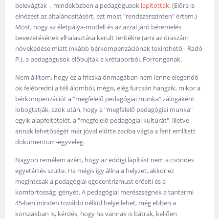
belevágtak -, mindeközben a pedagógusok
lapítottak
. (Előre is
elnézést az általánosításért, ezt most "rendszerszinten" értem.)
Most, hogy az életpálya-modell és az azzal járó béremelés
bevezetésének elhalasztása került terítékre (ami az óraszám
növekedése miatt inkább bérkompenzációnak tekinthető - Radó
P.), a pedagógusok előbujtak a krétaporból. Forronganak.
Nem állítom, hogy ez a fricska önmagában nem lenne elegendő
ok felébredni a téli álomból, mégis, elég furcsán hangzik, mikor a
bérkompenzációt a "megfelelő pedagógiai munka" zálogaként
lobogtatják, azok után, hogy a "megfelelő pedagógiai munka"
egyik alapfeltételét, a "megfelelő pedagógiai kultúrát", illetve
annak lehetőségét már jóval előtte zaciba vágta a fent említett
dokumentum-egyveleg.
Nagyon remélem azért, hogy az eddigi lapítást nem a csöndes
egyetértés szülte. Ha mégis így állna a helyzet, akkor ez
megintcsak a pedagógiai egocentrizmust erősíti és a
komfortosság igényét. A pedagógiai merészségnek a tantermi
45-ben minden további nélkül helye lehet, még ebben a
korszakban is, kérdés, hogy ha vannak is bátrak, kellően