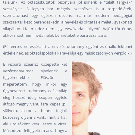
találunk. Az oktatáskutatók bizonyára jól ismerik e "talált tárgyak"
szeszélyeit. S legyen bár mégoly szeszélyes is a torpedójáték,
szemlátomást egy egészen decens, már-már modern pedagógiai
szakszertár kezd berendezkedni a nevelés és oktatás elméleti, gyakorlati
világában. Ha mindez nem egy évszázada süllyedő hajón történne,
akkor most nem invitálnálak benneteket e partraszállásra.
(Félreértés ne essék, itt a neveléstudomány egyéni és önálló lékfenéi
érdekelnek, az oktatáspolitika karavellája egy másik zátonyon vergődik.)
E vízparti szeánsz közepette két
vezérmotívumot ajánlanék a
figyelmetekbe. Először is
megértettem, hogy mikor egy
úgynevezett tudományos életvilág
elég hosszú ideig csupán egyféle
átfogó megnyilvánulásra képes (pl.
süllyed), akkor a benne foglalt
közösség olyanná válik, mint a hal,
aki utolsóként veszi észre a vizet.
Másodszor felfigyeltem arra, hogy a