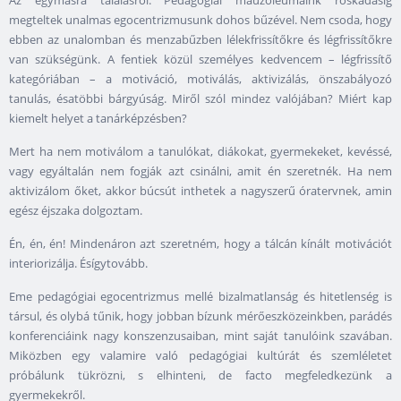
Az egymásra találásról. Pedagógiai mauzóleumaink roskadásig
megteltek unalmas egocentrizmusunk dohos bűzével. Nem csoda, hogy
ebben az unalomban és menzabűzben lélekfrissítőkre és légfrissítőkre
van szükségünk. A fentiek közül személyes kedvencem – légfrissítő
kategóriában – a motiváció, motiválás, aktivizálás, önszabályozó
tanulás, ésatöbbi bárgyúság. Miről szól mindez valójában? Miért kap
kiemelt helyet a tanárképzésben?
Mert ha nem motiválom a tanulókat, diákokat, gyermekeket, kevéssé,
vagy egyáltalán nem fogják azt csinálni, amit én szeretnék. Ha nem
aktivizálom őket, akkor búcsút inthetek a nagyszerű óratervnek, amin
egész éjszaka dolgoztam.
Én, én, én! Mindenáron azt szeretném, hogy a tálcán kínált motivációt
interiorizálja. Ésígytovább.
Eme pedagógiai egocentrizmus mellé bizalmatlanság és hitetlenség is
társul, és olybá tűnik, hogy jobban bízunk mérőeszközeinkben, parádés
konferenciáink nagy konszenzusaiban, mint saját tanulóink szavában.
Miközben egy valamire való pedagógiai kultúrát és szemléletet
próbálunk tükrözni, s elhinteni, de facto megfeledkezünk a
gyermekekről.