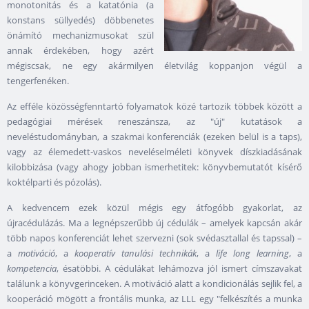
monotonitás és a katatónia (a
konstans süllyedés) döbbenetes
önámító mechanizmusokat szül
annak érdekében, hogy azért
mégiscsak, ne egy akármilyen életvilág koppanjon végül a
tengerfenéken.
Az efféle közösségfenntartó folyamatok közé tartozik többek között a
pedagógiai mérések reneszánsza, az "új" kutatások a
neveléstudományban, a szakmai konferenciák (ezeken belül is a taps),
vagy az élemedett-vaskos neveléselméleti könyvek díszkiadásának
kilobbizása (vagy ahogy jobban ismerhetitek: könyvbemutatót kísérő
koktélparti és pózolás).
A kedvencem ezek közül mégis egy átfogóbb gyakorlat, az
újracédulázás. Ma a legnépszerűbb új cédulák – amelyek kapcsán akár
több napos konferenciát lehet szervezni (sok svédasztallal és tapssal) –
a
motiváció
, a
kooperatív tanulási technikák
, a
life long learning
, a
kompetencia
, ésatöbbi. A cédulákat lehámozva jól ismert címszavakat
találunk a könyvgerinceken. A motiváció alatt a kondicionálás sejlik fel, a
kooperáció mögött a frontális munka, az LLL egy "felkészítés a munka