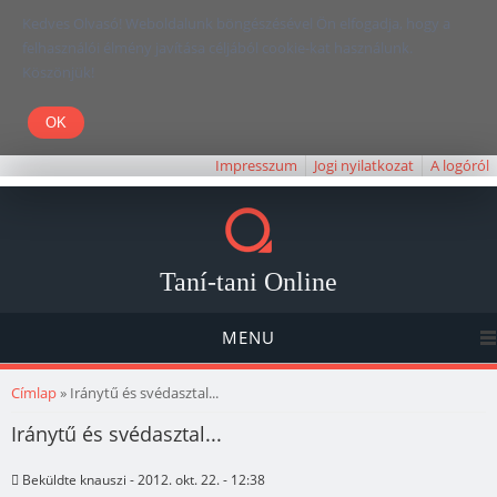
Kedves Olvasó! Weboldalunk böngészésével Ön elfogadja, hogy a
felhasználói élmény javítása céljából cookie-kat használunk.
Köszönjük!
Impresszum
Jogi nyilatkozat
A logóról
Taní-tani Online
MENU
Jelenlegi hely
Címlap
» Iránytű és svédasztal...
Iránytű és svédasztal...
Beküldte
knauszi
- 2012. okt. 22. - 12:38