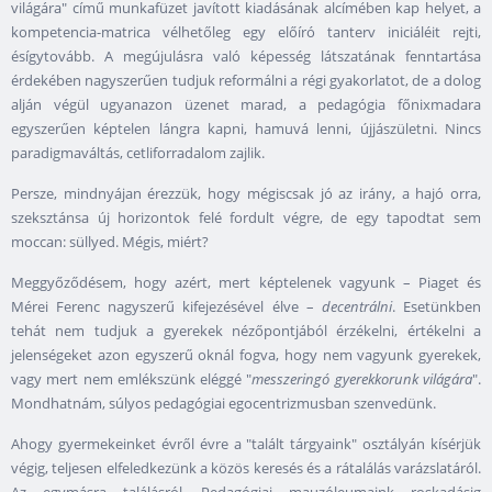
világára" című munkafüzet javított kiadásának alcímében kap helyet, a
kompetencia-matrica vélhetőleg egy előíró tanterv iniciáléit rejti,
ésígytovább. A megújulásra való képesség látszatának fenntartása
érdekében nagyszerűen tudjuk reformálni a régi gyakorlatot, de a dolog
alján végül ugyanazon üzenet marad, a pedagógia főnixmadara
egyszerűen képtelen lángra kapni, hamuvá lenni, újjászületni. Nincs
paradigmaváltás, cetliforradalom zajlik.
Persze, mindnyájan érezzük, hogy mégiscsak jó az irány, a hajó orra,
szeksztánsa új horizontok felé fordult végre, de egy tapodtat sem
moccan: süllyed. Mégis, miért?
Meggyőződésem, hogy azért, mert képtelenek vagyunk – Piaget és
Mérei Ferenc nagyszerű kifejezésével élve –
decentrálni
. Esetünkben
tehát nem tudjuk a gyerekek nézőpontjából érzékelni, értékelni a
jelenségeket azon egyszerű oknál fogva, hogy nem vagyunk gyerekek,
vagy mert nem emlékszünk eléggé "
messzeringó gyerekkorunk világára
".
Mondhatnám, súlyos pedagógiai egocentrizmusban szenvedünk.
Ahogy gyermekeinket évről évre a "talált tárgyaink" osztályán kísérjük
végig, teljesen elfeledkezünk a közös keresés és a rátalálás varázslatáról.