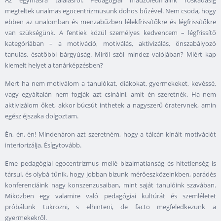
Az egymásra találásról. Pedagógiai mauzóleumaink roskadásig
megteltek unalmas egocentrizmusunk dohos bűzével. Nem csoda, hogy
ebben az unalomban és menzabűzben lélekfrissítőkre és légfrissítőkre
van szükségünk. A fentiek közül személyes kedvencem – légfrissítő
kategóriában – a motiváció, motiválás, aktivizálás, önszabályozó
tanulás, ésatöbbi bárgyúság. Miről szól mindez valójában? Miért kap
kiemelt helyet a tanárképzésben?
Mert ha nem motiválom a tanulókat, diákokat, gyermekeket, kevéssé,
vagy egyáltalán nem fogják azt csinálni, amit én szeretnék. Ha nem
aktivizálom őket, akkor búcsút inthetek a nagyszerű óratervnek, amin
egész éjszaka dolgoztam.
Én, én, én! Mindenáron azt szeretném, hogy a tálcán kínált motivációt
interiorizálja. Ésígytovább.
Eme pedagógiai egocentrizmus mellé bizalmatlanság és hitetlenség is
társul, és olybá tűnik, hogy jobban bízunk mérőeszközeinkben, parádés
konferenciáink nagy konszenzusaiban, mint saját tanulóink szavában.
Miközben egy valamire való pedagógiai kultúrát és szemléletet
próbálunk tükrözni, s elhinteni, de facto megfeledkezünk a
gyermekekről.