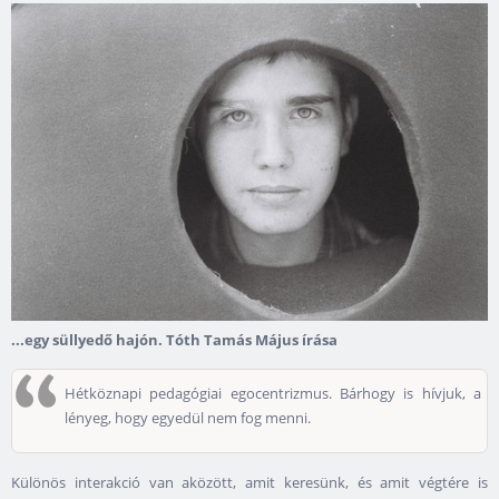
...egy süllyedő hajón. Tóth Tamás Május írása
Hétköznapi pedagógiai egocentrizmus. Bárhogy is hívjuk, a
lényeg, hogy egyedül nem fog menni.
Különös interakció van aközött, amit keresünk, és amit végtére is