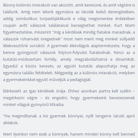
Bizony különös interakció van aközött, amit keresünk, és amit végtére is
találunk. Amíg nem lelünk egymásra az iskolák belső derengésében,
addig szimbolikus torpedójátékunk e világ megismerése érdekében
csupán avítt válaszok találataival kecsegtethet minket. Kurt Marti
figyelmeztetése, miszerint "míg a kérdések mindig fiatalok maradnak, a
válaszok rohanvást öregednek" most nem ment meg minket süllyedő
lélekvesztőnk sorsától. A gyermeki életvilágok alaptermészete, hogy a
benne gyöngyöző válaszok folyton-folyvást fiatalodnak. Nincs az a
kutatás-módszertani fortély, amely megzabolázhatná e dinamikát.
Egyedül a közös keresés, az együtt kutatás alapozhatja meg az
egymásra találás feltételeit. Mégpedig az a különös interakció, melyben
a gyermekeinkkel együtt műveljük a pedagógiát.
Elérkezett az igaz kérdések órája. Ehhez azonban partra kell szállni –
megérkezni végre – és engedni, hogy gyermekeink bevezessenek
minket világuk gyönyörű titkaiba.
"Ha megindítanak a kis gyermek könnyei, nyílt tengerre táruló apró
ablakok.
Mert ilyenkor nem ezek a könnyek, hanem minden könny kelt benned