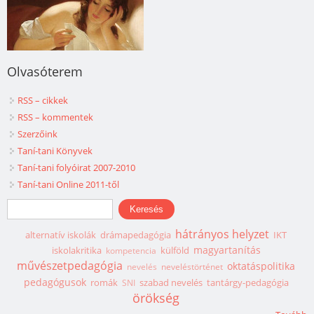
Olvasóterem
RSS – cikkek
RSS – kommentek
Szerzőink
Taní-tani Könyvek
Taní-tani folyóirat 2007-2010
Taní-tani Online 2011-től
Keresés űrlap
Keresés
hátrányos helyzet
alternatív iskolák
drámapedagógia
IKT
magyartanítás
iskolakritika
külföld
kompetencia
művészetpedagógia
oktatáspolitika
nevelés
neveléstörténet
pedagógusok
romák
szabad nevelés
tantárgy-pedagógia
SNI
örökség