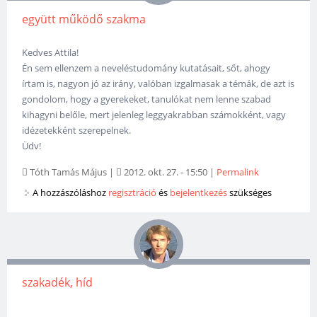
együtt működő szakma
Kedves Attila!
Én sem ellenzem a neveléstudomány kutatásait, sőt, ahogy
írtam is, nagyon jó az irány, valóban izgalmasak a témák, de azt is
gondolom, hogy a gyerekeket, tanulókat nem lenne szabad
kihagyni belőle, mert jelenleg leggyakrabban számokként, vagy
idézetekként szerepelnek.
Üdv!
Tóth Tamás Május
|
2012. okt. 27. - 15:50
|
Permalink
A hozzászóláshoz
regisztráció
és
bejelentkezés
szükséges
szakadék, híd