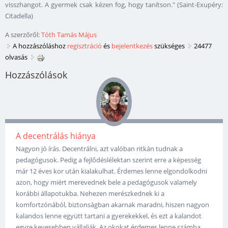
visszhangot. A gyermek csak kézen fog, hogy tanítson." (Saint-Exupéry:
Citadella)
A szerzőről:
Tóth Tamás Május
A hozzászóláshoz
regisztráció
és
bejelentkezés
szükséges
24477
olvasás
Hozzászólások
A decentrálás hiánya
Nagyon jó írás. Decentrálni, azt valóban ritkán tudnak a
pedagógusok. Pedig a fejlődéslélektan szerint erre a képesség
már 12 éves kor után kialakulhat. Érdemes lenne elgondolkodni
azon, hogy miért merevednek bele a pedagógusok valamely
korábbi állapotukba. Nehezen merészkednek ki a
komfortzónából, biztonságban akarnak maradni, hiszen nagyon
kalandos lenne együtt tartani a gyerekekkel, és ezt a kalandot
egyre kevesebben vállalják. Az okokat érdemes lenne számba