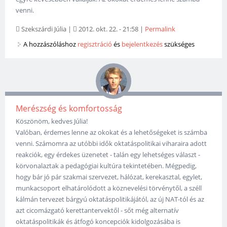
venni.
Szekszárdi Júlia
|
2012. okt. 22. - 21:58
|
Permalink
A hozzászóláshoz
regisztráció
és
bejelentkezés
szükséges
Merészség és komfortosság
Köszönöm, kedves Júlia!
Valóban, érdemes lenne az okokat és a lehetőségeket is számba
venni. Számomra az utóbbi idők oktatáspolitikai viharaira adott
reakciók, egy érdekes üzenetet - talán egy lehetséges választ -
körvonalaztak a pedagógiai kultúra tekintetében. Mégpedig,
hogy bár jó pár szakmai szervezet, hálózat, kerekasztal, egylet,
munkacsoport elhatárolódott a köznevelési törvénytől, a széll
kálmán tervezet bárgyú oktatáspolitikájától, az új NAT-tól és az
azt cicomázgató kerettantervektől - sőt még alternatív
oktatáspolitikák és átfogó koncepciók kidolgozásába is