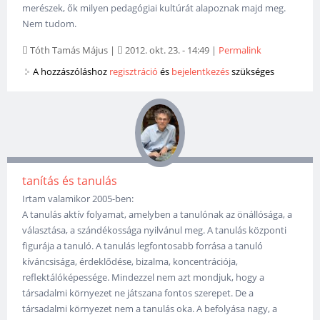
merészek, ők milyen pedagógiai kultúrát alapoznak majd meg.
Nem tudom.
Tóth Tamás Május
|
2012. okt. 23. - 14:49
|
Permalink
A hozzászóláshoz
regisztráció
és
bejelentkezés
szükséges
tanítás és tanulás
Irtam valamikor 2005-ben:
A tanulás aktív folyamat, amelyben a tanulónak az önállósága, a
választása, a szándékossága nyilvánul meg. A tanulás központi
figurája a tanuló. A tanulás legfontosabb forrása a tanuló
kíváncsisága, érdeklődése, bizalma, koncentrációja,
reflektálóképessége. Mindezzel nem azt mondjuk, hogy a
társadalmi környezet ne játszana fontos szerepet. De a
társadalmi környezet nem a tanulás oka. A befolyása nagy, a