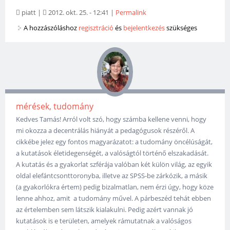
piatt
|
2012. okt. 25. - 12:41
|
Permalink
A hozzászóláshoz
regisztráció
és
bejelentkezés
szükséges
mérések, tudomány
Kedves Tamás! Arról volt szó, hogy számba kellene venni, hogy
mi okozza a decentrálás hiányát a pedagógusok részéről. A
cikkébe jelez egy fontos magyarázatot: a tudomány öncélúságát,
a kutatások életidegenségét, a valóságtól történő elszakadását.
A kutatás és a gyakorlat szférája valóban két külön világ, az egyik
oldal elefántcsonttoronyba, illetve az SPSS-be zárkózik, a másik
(a gyakorlókra értem) pedig bizalmatlan, nem érzi úgy, hogy köze
lenne ahhoz, amit a tudomány művel. A párbeszéd tehát ebben
az értelemben sem látszik kialakulni. Pedig azért vannak jó
kutatások is e területen, amelyek rámutatnak a valóságos