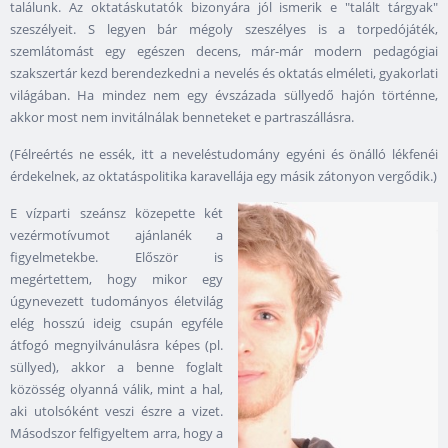
találunk. Az oktatáskutatók bizonyára jól ismerik e "talált tárgyak"
szeszélyeit. S legyen bár mégoly szeszélyes is a torpedójáték,
szemlátomást egy egészen decens, már-már modern pedagógiai
szakszertár kezd berendezkedni a nevelés és oktatás elméleti, gyakorlati
világában. Ha mindez nem egy évszázada süllyedő hajón történne,
akkor most nem invitálnálak benneteket e partraszállásra.
(Félreértés ne essék, itt a neveléstudomány egyéni és önálló lékfenéi
érdekelnek, az oktatáspolitika karavellája egy másik zátonyon vergődik.)
E vízparti szeánsz közepette két
vezérmotívumot ajánlanék a
figyelmetekbe. Először is
megértettem, hogy mikor egy
úgynevezett tudományos életvilág
elég hosszú ideig csupán egyféle
átfogó megnyilvánulásra képes (pl.
süllyed), akkor a benne foglalt
közösség olyanná válik, mint a hal,
aki utolsóként veszi észre a vizet.
Másodszor felfigyeltem arra, hogy a