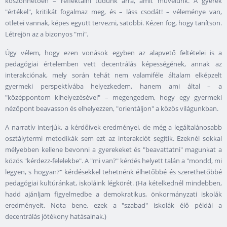
köszönhetően – reflektálni tudunk arra, amit művelünk. A gyerek
"értékel", kritikát fogalmaz meg, és – láss csodát! – véleménye van,
ötletei vannak, képes együtt tervezni, satöbbi. Kézen fog, hogy tanítson.
Létrejön az a bizonyos "mi".
Úgy vélem, hogy ezen vonások egyben az alapvető feltételei is a
pedagógiai értelemben vett decentrálás képességének, annak az
interakciónak, mely során tehát nem valamiféle általam elképzelt
gyermeki perspektívába helyezkedem, hanem ami által – a
"középpontom kihelyezésével" – megengedem, hogy egy gyermeki
nézőpont beavasson és elhelyezzen, "orientáljon" a közös világunkban.
A narratív interjúk, a kérdőívek eredményei, de még a legáltalánosabb
osztálytermi metodikák sem ezt az interakciót segítik. Ezeknél sokkal
mélyebben kellene bevonni a gyerekeket és "beavattatni" magunkat a
közös "kérdezz-felelekbe". A "mi van?" kérdés helyett talán a "mondd, mi
legyen, s hogyan?" kérdésekkel tehetnénk élhetőbbé és szerethetőbbé
pedagógiai kultúránkat, iskoláink légkörét. (Ha kételkednél mindebben,
hadd ajánljam figyelmedbe a demokratikus, önkormányzati iskolák
eredményeit. Nota bene, ezek a "szabad" iskolák élő példái a
decentrálás jótékony hatásainak.)