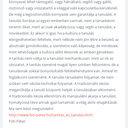
környezet lehet támogató, vagy hátráltató, segítő vagy gátló,
ösztönző vagy visszatartó a világgal való kapcsolatba kerülésnél.
De még a legösztönzőbb környezet sem garantálja a tanulást. A
tanulás forrásai az egyes emberben vannak, nem a társadalom
teremti őket, mert az csak akadályozza, vagy segíti a tanulást, a
növekedést. Ez akkor is igaz, ha a kultúra a tanulás
elengedhetetlen feltétele, mert nélküle nem jön létre a beszéd, az
absztrakt gondolkodás, a szeretetre való képesség; de mindezek,
mint lehetőségek a kultúra előtt léteznek az emberi génekben.
A tanítás nem váltja ki a tanulást mechanikusan, mint az ok az
okozatot. A tanítás szeretné magát ilyen színben feltüntetni, de a
tanulásnak sokkal bonyolultabb feltételrendszere van. Amivel itt
foglalkozni szeretnénk. A tanulás társadalmi folyamat, de nem
szűken vett iskolai-technikai folyamat. A tradicionális iskola
megpróbálja a tanuló központi helyét a tanulásában eltüntetni.
A tradicionális iskola ellenőrizni és manipulálni akarja a tanulást,
homályossá téve annak igazi tartalmát: a világ aktív elsajátítását.
Ma sem késö megszivlelni!
http://www.foti-peter.hu/tanitas_es_tanulas.html
Fóti Péter