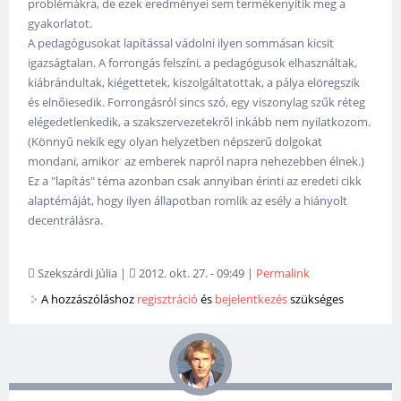
problémákra, de ezek eredményei sem termékenyítik meg a
gyakorlatot.
A pedagógusokat lapítással vádolni ilyen sommásan kicsit
igazságtalan. A forrongás felszíni, a pedagógusok elhasználtak,
kiábrándultak, kiégettetek, kiszolgáltatottak, a pálya elöregszik
és elnőiesedik. Forrongásról sincs szó, egy viszonylag szűk réteg
elégedetlenkedik, a szakszervezetekről inkább nem nyilatkozom.
(Könnyű nekik egy olyan helyzetben népszerű dolgokat
mondani, amikor az emberek napról napra nehezebben élnek.)
Ez a "lapítás" téma azonban csak annyiban érinti az eredeti cikk
alaptémáját, hogy ilyen állapotban romlik az esély a hiányolt
decentrálásra.
Szekszárdi Júlia
|
2012. okt. 27. - 09:49
|
Permalink
A hozzászóláshoz
regisztráció
és
bejelentkezés
szükséges