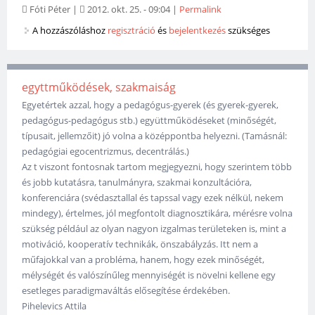
Fóti Péter
|
2012. okt. 25. - 09:04
|
Permalink
A hozzászóláshoz
regisztráció
és
bejelentkezés
szükséges
egyttműködések, szakmaiság
Egyetértek azzal, hogy a pedagógus-gyerek (és gyerek-gyerek,
pedagógus-pedagógus stb.) együttműködéseket (minőségét,
típusait, jellemzőit) jó volna a középpontba helyezni. (Tamásnál:
pedagógiai egocentrizmus, decentrálás.)
Az t viszont fontosnak tartom megjegyezni, hogy szerintem több
és jobb kutatásra, tanulmányra, szakmai konzultációra,
konferenciára (svédasztallal és tapssal vagy ezek nélkül, nekem
mindegy), értelmes, jól megfontolt diagnosztikára, mérésre volna
szükség például az olyan nagyon izgalmas területeken is, mint a
motiváció, kooperatív technikák, önszabályzás. Itt nem a
műfajokkal van a probléma, hanem, hogy ezek minőségét,
mélységét és valószínűleg mennyiségét is növelni kellene egy
esetleges paradigmaváltás elősegítése érdekében.
Pihelevics Attila