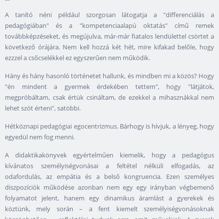
A tanító néni például szorgosan látogatja a "differenciálás a
pedagógiában" és a "kompetenciaalapú oktatás" című remek
továbbképzéseket, és megújulva, már-már fiatalos lendülettel csörtet a
következő órájára. Nem kell hozzá két hét, mire kifakad belőle, hogy
ezzzel a csőcselékkel ez egyszerűen nem működik.
Hány és hány hasonló történetet hallunk, és mindben mi a közös? Hogy
"én mindent a gyermek érdekében tettem", hogy "látjátok,
megpróbáltam, csak értük csináltam, de ezekkel a mihasznákkal nem
lehet szót érteni", satöbbi.
Hétköznapi pedagógiai egocentrizmus. Bárhogy is hívjuk, a lényeg, hogy
egyedül nem fog menni.
A didaktikakönyvek egyértelműen kiemelik, hogy a pedagógus
kívánatos személyiségvonásai a feltétel nélküli elfogadás, az
odafordulás, az empátia és a belső kongruencia. Ezen személyes
diszpozíciók működése azonban nem egy egy irányban végbemenő
folyamatot jelent, hanem egy dinamikus áramlást a gyerekek és
köztünk, mely során – a fent kiemelt személyiségvonásoknak