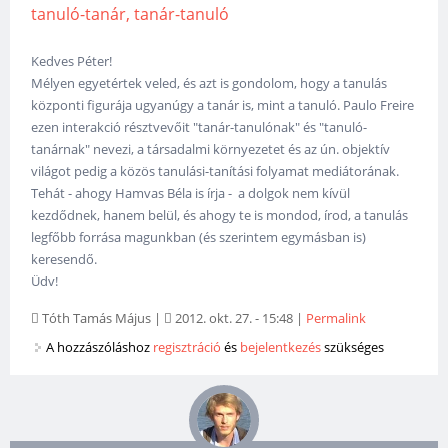
tanuló-tanár, tanár-tanuló
Kedves Péter!
Mélyen egyetértek veled, és azt is gondolom, hogy a tanulás
központi figurája ugyanúgy a tanár is, mint a tanuló. Paulo Freire
ezen interakció résztvevőit "tanár-tanulónak" és "tanuló-
tanárnak" nevezi, a társadalmi környezetet és az ún. objektív
világot pedig a közös tanulási-tanítási folyamat mediátorának.
Tehát - ahogy Hamvas Béla is írja - a dolgok nem kívül
kezdődnek, hanem belül, és ahogy te is mondod, írod, a tanulás
legfőbb forrása magunkban (és szerintem egymásban is)
keresendő.
Üdv!
Tóth Tamás Május
|
2012. okt. 27. - 15:48
|
Permalink
A hozzászóláshoz
regisztráció
és
bejelentkezés
szükséges