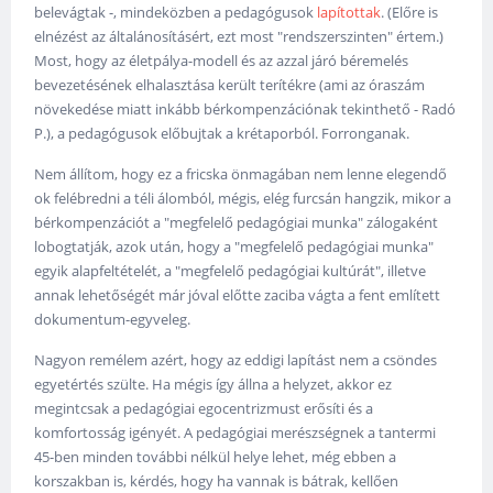
belevágtak -, mindeközben a pedagógusok
lapítottak
. (Előre is
elnézést az általánosításért, ezt most "rendszerszinten" értem.)
Most, hogy az életpálya-modell és az azzal járó béremelés
bevezetésének elhalasztása került terítékre (ami az óraszám
növekedése miatt inkább bérkompenzációnak tekinthető - Radó
P.), a pedagógusok előbujtak a krétaporból. Forronganak.
Nem állítom, hogy ez a fricska önmagában nem lenne elegendő
ok felébredni a téli álomból, mégis, elég furcsán hangzik, mikor a
bérkompenzációt a "megfelelő pedagógiai munka" zálogaként
lobogtatják, azok után, hogy a "megfelelő pedagógiai munka"
egyik alapfeltételét, a "megfelelő pedagógiai kultúrát", illetve
annak lehetőségét már jóval előtte zaciba vágta a fent említett
dokumentum-egyveleg.
Nagyon remélem azért, hogy az eddigi lapítást nem a csöndes
egyetértés szülte. Ha mégis így állna a helyzet, akkor ez
megintcsak a pedagógiai egocentrizmust erősíti és a
komfortosság igényét. A pedagógiai merészségnek a tantermi
45-ben minden további nélkül helye lehet, még ebben a
korszakban is, kérdés, hogy ha vannak is bátrak, kellően