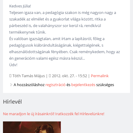
Kedves Júlia!
Teljesen igaza van, a pedagógia szakon is még nagyon nagy a
szakadék az elmélet és a gyakorlat világa között, ritka a
párbeszéd is, de valahányszor sor kerül rá, rendkívül
termékenynek tűnik.
És valóban igazságtalan, amit írtam a lapításról, főleg a
pedagógusok kiábrándultáságának, kiégettségének, s
elhasználódottságának fényében. Csak reménykedem, hogy az
én generációm valami egész másra készül...
Üdv!
Tóth Tamás Május
|
2012. okt. 27. - 15:52
|
Permalink
A hozzászóláshoz
regisztráció
és
bejelentkezés
szükséges
Hírlevél
Ne maradjon le új írásainkról! Iratkozzék fel Hírlevelünkre!