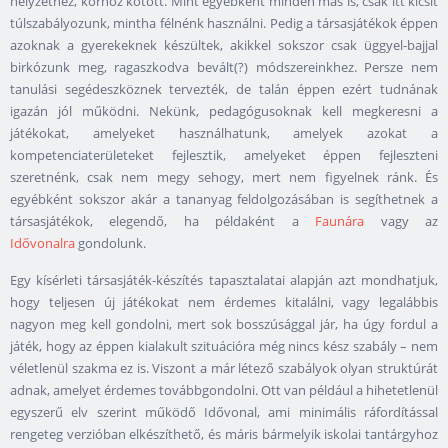
helyzethez, korhoz kötött. Mint egyébként minden más is, csak itt kicsit
túlszabályozunk, mintha félnénk használni. Pedig a társasjátékok éppen
azoknak a gyerekeknek készültek, akikkel sokszor csak üggyel-bajjal
birkózunk meg, ragaszkodva bevált(?) módszereinkhez. Persze nem
tanulási segédeszköznek tervezték, de talán éppen ezért tudnának
igazán jól működni. Nekünk, pedagógusoknak kell megkeresni a
játékokat, amelyeket használhatunk, amelyek azokat a
kompetenciaterületeket fejlesztik, amelyeket éppen fejleszteni
szeretnénk, csak nem megy sehogy, mert nem figyelnek ránk. És
egyébként sokszor akár a tananyag feldolgozásában is segíthetnek a
társasjátékok, elegendő, ha példaként a
Faunára
vagy az
Idővonalra
gondolunk.
Egy kísérleti társasjáték-készítés tapasztalatai alapján azt mondhatjuk,
hogy teljesen új játékokat nem érdemes kitalálni, vagy legalábbis
nagyon meg kell gondolni, mert sok bosszúsággal jár, ha úgy fordul a
játék, hogy az éppen kialakult szituációra még nincs kész szabály – nem
véletlenül szakma ez is. Viszont a már létező szabályok olyan struktúrát
adnak, amelyet érdemes továbbgondolni. Ott van például a hihetetlenül
egyszerű elv szerint működő Idővonal, ami minimális ráfordítással
rengeteg verzióban elkészíthető, és máris bármelyik iskolai tantárgyhoz