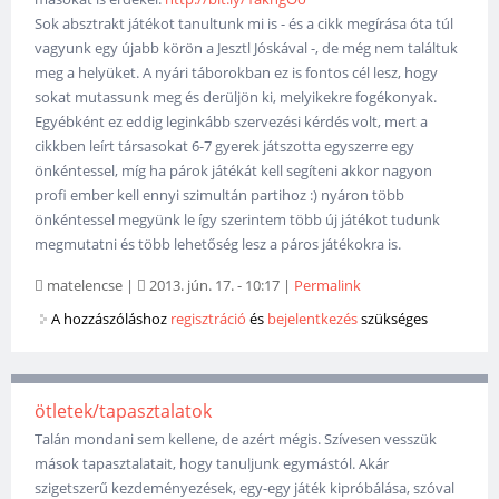
Sok absztrakt játékot tanultunk mi is - és a cikk megírása óta túl
vagyunk egy újabb körön a Jesztl Jóskával -, de még nem találtuk
meg a helyüket. A nyári táborokban ez is fontos cél lesz, hogy
sokat mutassunk meg és derüljön ki, melyikekre fogékonyak.
Egyébként ez eddig leginkább szervezési kérdés volt, mert a
cikkben leírt társasokat 6-7 gyerek játszotta egyszerre egy
önkéntessel, míg ha párok játékát kell segíteni akkor nagyon
profi ember kell ennyi szimultán partihoz :) nyáron több
önkéntessel megyünk le így szerintem több új játékot tudunk
megmutatni és több lehetőség lesz a páros játékokra is.
matelencse
|
2013. jún. 17. - 10:17
|
Permalink
A hozzászóláshoz
regisztráció
és
bejelentkezés
szükséges
ötletek/tapasztalatok
Talán mondani sem kellene, de azért mégis. Szívesen vesszük
mások tapasztalatait, hogy tanuljunk egymástól. Akár
szigetszerű kezdeményezések, egy-egy játék kipróbálása, szóval