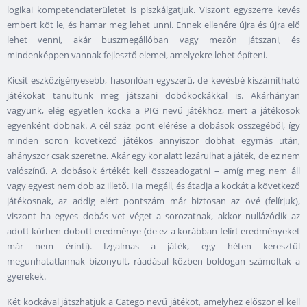
logikai kompetenciaterületet is piszkálgatjuk. Viszont egyszerre kevés
embert köt le, és hamar meg lehet unni. Ennek ellenére újra és újra elő
lehet venni, akár buszmegállóban vagy mezőn játszani, és
mindenképpen vannak fejlesztő elemei, amelyekre lehet építeni.
Kicsit eszközigényesebb, hasonlóan egyszerű, de kevésbé kiszámítható
játékokat tanultunk meg játszani dobókockákkal is. Akárhányan
vagyunk, elég egyetlen kocka a PIG nevű játékhoz, mert a játékosok
egyenként dobnak. A cél száz pont elérése a dobások összegéből, így
minden soron következő játékos annyiszor dobhat egymás után,
ahányszor csak szeretne. Akár egy kör alatt lezárulhat a játék, de ez nem
valószínű. A dobások értékét kell összeadogatni – amíg meg nem áll
vagy egyest nem dob az illető. Ha megáll, és átadja a kockát a következő
játékosnak, az addig elért pontszám már biztosan az övé (felírjuk),
viszont ha egyes dobás vet véget a sorozatnak, akkor nullázódik az
adott körben dobott eredménye (de ez a korábban felírt eredményeket
már nem érinti). Izgalmas a játék, egy héten keresztül
megunhatatlannak bizonyult, ráadásul közben boldogan számoltak a
gyerekek.
Két kockával játszhatjuk a Catego nevű játékot, amelyhez először el kell