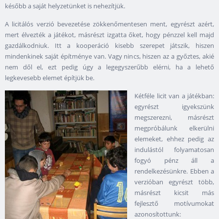
később a saját helyzetünket is nehezítjük.
A licitálós verzió bevezetése zökkenőmentesen ment, egyrészt azért,
mert élvezték a játékot, másrészt izgatta őket, hogy pénzzel kell majd
gazdálkodniuk. Itt a kooperáció kisebb szerepet játszik, hiszen
mindenkinek saját építménye van. Vagy nincs, hiszen az a győztes, akié
nem dől el, ezt pedig úgy a legegyszerűbb elérni, ha a lehető
legkevesebb elemet építjük be.
Kétféle licit van a játékban:
egyrészt igyekszünk
megszerezni, másrészt
megpróbálunk elkerülni
elemeket, ehhez pedig az
indulástól folyamatosan
fogyó pénz áll a
rendelkezésünkre. Ebben a
verzióban egyrészt több,
másrészt kicsit más
fejlesztő motívumokat
azonosítottunk: