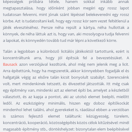
képességek próbára tétele, hanem sokkal inkább annak
megtapasztalása, hogy időnként jobban megéri egy rossz lapot
tudatosan felvenni, mint jónak szánt lépéssel belekeveredni egy rossz
körbe. Azt is tudatosítani kell, hogy egy rossz kör sem vezet feltétlenül a
játék elvesztéséhez. Persze néha repült a kártya, néha hullottak a
könnyek, de néha láttuk azt is, hogy van, aki mosolyogva tudja felvenni
a lapokat, és könnyedén tovább tud már lépni a következő körre.
Talán a legjobban a különböző licitálós játékoktól tartottunk, ezért is
koncentráltunk arra, hogy jól építsük fel a bevezetésüket. A
Bausack
azon verziójával kezdtünk, ahol még nem jelenik meg a licit.
Arra építettünk, hogy ha megszeretik, akkor könnyebben fogadják el és
hallgatják végig az elsőre talán kicsit bonyolult szabályt. Szerencsénk
volt, mert mindenkinek tetszett, és élvezettel játszották. Itt még csak
egy építmény van, mindenki azt az elemet építi be, amelyet a készletből
választott, és az kapja a pontot, aki az utolsó elemet beépíti, mielőtt
ledől. Az eszközigény minimális, hiszen egy doboz építőkockát
mindenhol lehet találni, ahol gyerekeket is, ráadásul ebben a verzióban
is számos fejlesztő elemet találtunk: kézügyesség, türelem,
koncentráció, kooperáció, közösségépítés közös célok kitűzésével: minél
magasabb építmény stb., döntéshelyzet: bizonytalan elem beépítésével