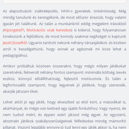
Az alapszituáció: zsáktelepülés, HHH-s gyerekek, önkéntesség. Még
mindig tanulunk és keresgélünk, de most először érezzük, hogy valami
igazán jót találtunk. Az talán a munkánkról eddig megjelent írásokból
(
Kipörgetel?!
,
Motivációs utak keresése
) is kiderül, hogy folyamatosan
törekszünk a fejlődésre, de most komoly szakmai segítséget is kaptunk
Jesztl Józseftől
. Ugyanis tanított nekünk néhány társasjátékot, és közben
arról is beszélgettünk, hogy ennek az egésznek mi köze lehet a
pedagógiához.
Amikor próbáltuk közösen összerakni, hogy mégis milyen játékokat
szeretnénk, felmerült néhány fontos szempont: minimális költség, kevés
eszköz, könnyű előállíthatóság, fejlesztő motívumok. És talán a
legfontosabb szempont, hogy legyenek jó játékok, hogy szeressék,
akarják játszani őket.
Lehet attól jó egy játék, hogy elveszíted az első kört, a másodikat is,
akárhányat, és mégis van kedved egy újabb fordulóhoz. Vagy nyersz, de
nem tudod miért, és éppen ezért játszol még egyet. Az egyszerű,
absztrakt játékok szabályszerűségeinek felfedezése mindig mámorító
pillanat.
Viszont legalább ennyire jó tud lenni egy játék akkor is, ha nem