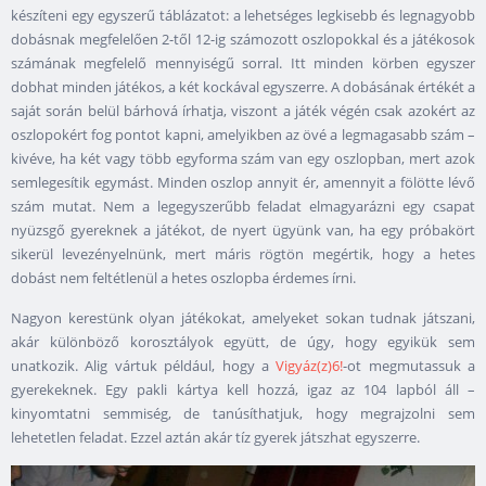
készíteni egy egyszerű táblázatot: a lehetséges legkisebb és legnagyobb
dobásnak megfelelően 2-től 12-ig számozott oszlopokkal és a játékosok
számának megfelelő mennyiségű sorral. Itt minden körben egyszer
dobhat minden játékos, a két kockával egyszerre. A dobásának értékét a
saját során belül bárhová írhatja, viszont a játék végén csak azokért az
oszlopokért fog pontot kapni, amelyikben az övé a legmagasabb szám –
kivéve, ha két vagy több egyforma szám van egy oszlopban, mert azok
semlegesítik egymást. Minden oszlop annyit ér, amennyit a fölötte lévő
szám mutat. Nem a legegyszerűbb feladat elmagyarázni egy csapat
nyüzsgő gyereknek a játékot, de nyert ügyünk van, ha egy próbakört
sikerül levezényelnünk, mert máris rögtön megértik, hogy a hetes
dobást nem feltétlenül a hetes oszlopba érdemes írni.
Nagyon kerestünk olyan játékokat, amelyeket sokan tudnak játszani,
akár különböző korosztályok együtt, de úgy, hogy egyikük sem
unatkozik. Alig vártuk például, hogy a
Vigyáz(z)6!
-ot megmutassuk a
gyerekeknek. Egy pakli kártya kell hozzá, igaz az 104 lapból áll –
kinyomtatni semmiség, de tanúsíthatjuk, hogy megrajzolni sem
lehetetlen feladat. Ezzel aztán akár tíz gyerek játszhat egyszerre.