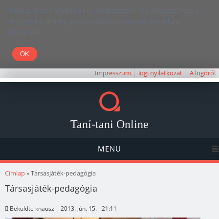
Kedves Olvasó! Weboldalunk böngészésével Ön elfogadja, hogy a
felhasználói élmény javítása céljából cookie-kat használunk.
Köszönjük!
Impresszum
Jogi nyilatkozat
A logóról
Taní-tani Online
MENU
Jelenlegi hely
Címlap
» Társasjáték-pedagógia
Társasjáték-pedagógia
Beküldte
knauszi
- 2013. jún. 15. - 21:11