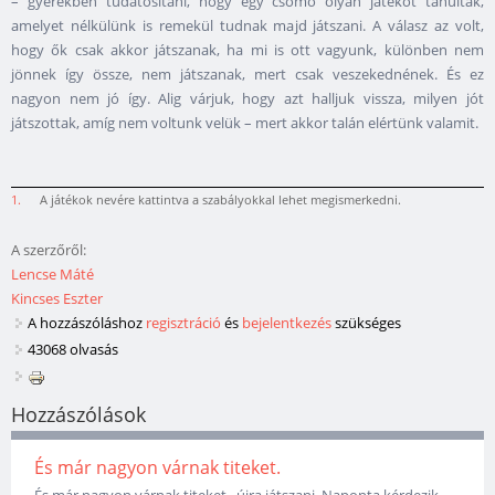
– gyerekben tudatosítani, hogy egy csomó olyan játékot tanultak,
amelyet nélkülünk is remekül tudnak majd játszani. A válasz az volt,
hogy ők csak akkor játszanak, ha mi is ott vagyunk, különben nem
jönnek így össze, nem játszanak, mert csak veszekednének. És ez
nagyon nem jó így. Alig várjuk, hogy azt halljuk vissza, milyen jót
játszottak, amíg nem voltunk velük – mert akkor talán elértünk valamit.
1.
A játékok nevére kattintva a szabályokkal lehet megismerkedni.
A szerzőről:
Lencse Máté
Kincses Eszter
A hozzászóláshoz
regisztráció
és
bejelentkezés
szükséges
43068 olvasás
Hozzászólások
És már nagyon várnak titeket.