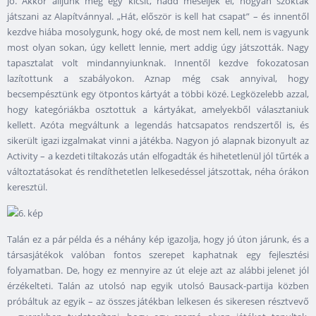
jó. Akkor álljunk meg egy kicsit, hadd meséljék el, hogyan szokták
játszani az Alapítvánnyal. „Hát, először is kell hat csapat” – és innentől
kezdve hiába mosolygunk, hogy oké, de most nem kell, nem is vagyunk
most olyan sokan, úgy kellett lennie, mert addig úgy játszották. Nagy
tapasztalat volt mindannyiunknak. Innentől kezdve fokozatosan
lazítottunk a szabályokon. Aznap még csak annyival, hogy
becsempésztünk egy ötpontos kártyát a többi közé. Legközelebb azzal,
hogy kategóriákba osztottuk a kártyákat, amelyekből választaniuk
kellett. Azóta megváltunk a legendás hatcsapatos rendszertől is, és
sikerült igazi izgalmakat vinni a játékba. Nagyon jó alapnak bizonyult az
Activity – a kezdeti tiltakozás után elfogadták és hihetetlenül jól tűrték a
változtatásokat és rendíthetetlen lelkesedéssel játszottak, néha órákon
keresztül.
Talán ez a pár példa és a néhány kép igazolja, hogy jó úton járunk, és a
társasjátékok valóban fontos szerepet kaphatnak egy fejlesztési
folyamatban. De, hogy ez mennyire az út eleje azt az alábbi jelenet jól
érzékelteti. Talán az utolsó nap egyik utolsó Bausack-partija közben
próbáltuk az egyik – az összes játékban lelkesen és sikeresen résztvevő