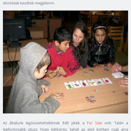
döntések kezdtek megjelenni.
Az általunk legösszetettebbnek ítélt játék a
For Sale
volt. Talán a
legfontosabb plusz, hogy kétkörös, tehát az első körben csak arra