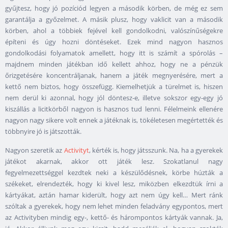
gyűjtesz, hogy jó pozíciód legyen a második körben, de még ez sem
garantálja a győzelmet. A másik plusz, hogy vaklicit van a második
körben, ahol a többiek fejével kell gondolkodni, valószínűségekre
építeni és úgy hozni döntéseket. Ezek mind nagyon hasznos
gondolkodási folyamatok amellett, hogy itt is számít a spórolás –
majdnem minden játékban idő kellett ahhoz, hogy ne a pénzük
őrizgetésére koncentráljanak, hanem a játék megnyerésére, mert a
kettő nem biztos, hogy összefügg. Kiemelhetjük a türelmet is, hiszen
nem derül ki azonnal, hogy jól döntesz-e, illetve sokszor egy-egy jó
kiszállás a licitkörből nagyon is hasznos tud lenni. Félelmeink ellenére
nagyon nagy sikere volt ennek a játéknak is, tökéletesen megértették és
többnyire jó is játszották.
Nagyon szeretik az
Activityt
, kérték is, hogy játsszunk. Na, ha a gyerekek
játékot akarnak, akkor ott játék lesz. Szokatlanul nagy
fegyelmezettséggel kezdtek neki a készülődésnek, körbe húzták a
székeket, elrendezték, hogy ki kivel lesz, miközben elkezdtük írni a
kártyákat, aztán hamar kiderült, hogy azt nem úgy kell… Mert ránk
szóltak a gyerekek, hogy nem lehet minden feladvány egypontos, mert
az Activityben mindig egy-, kettő- és hárompontos kártyák vannak. Ja,