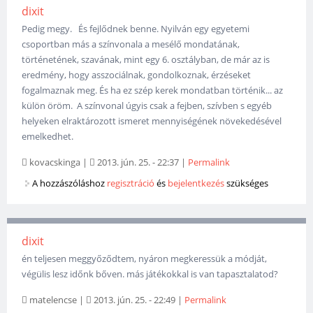
dixit
Pedig megy. És fejlődnek benne. Nyilván egy egyetemi
csoportban más a színvonala a mesélő mondatának,
történetének, szavának, mint egy 6. osztályban, de már az is
eredmény, hogy asszociálnak, gondolkoznak, érzéseket
fogalmaznak meg. És ha ez szép kerek mondatban történik... az
külön öröm. A színvonal úgyis csak a fejben, szívben s egyéb
helyeken elraktározott ismeret mennyiségének növekedésével
emelkedhet.
kovacskinga
|
2013. jún. 25. - 22:37
|
Permalink
A hozzászóláshoz
regisztráció
és
bejelentkezés
szükséges
dixit
én teljesen meggyőződtem, nyáron megkeressük a módját,
végülis lesz időnk bőven. más játékokkal is van tapasztalatod?
matelencse
|
2013. jún. 25. - 22:49
|
Permalink