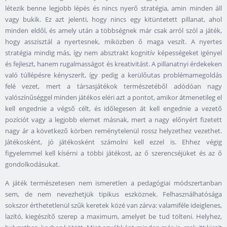
létezik benne legjobb lépés és nincs nyerő stratégia, amin minden áll
vagy bukik. Ez azt jelenti, hogy nincs egy kitüntetett pillanat, ahol
minden eldől, és amely után a többségnek már csak arról szól a játék,
hogy asszisztál a nyertesnek, miközben ő maga veszít. A nyertes
stratégia mindig más, így nem absztrakt kognitív képességeket igényel
és fejleszt, hanem rugalmasságot és kreativitást. A pillanatnyi érdekeken
való túllépésre kényszerít, így pedig a kerülőutas problémamegoldás
felé vezet, mert a társasjátékok természetéből adódóan nagy
valószínűséggel minden játékos eléri azt a pontot, amikor átmenetileg el
kell engednie a végső célt, és időlegesen át kell engednie a vezető
pozíciót vagy a legjobb elemet másnak, mert a nagy előnyért fizetett
nagy ár a következő körben reménytelenül rossz helyzethez vezethet.
Játékosként, jó játékosként számolni kell ezzel is. Ehhez végig
figyelemmel kell kísérni a többi játékost, az ő szerencséjüket és az ő
gondolkodásukat.
A játék természetesen nem ismeretlen a pedagógiai módszertanban
sem, de nem nevezhetjük tipikus eszköznek. Felhasználhatósága
sokszor érthetetlenül szűk keretek közé van zárva: valamiféle ideiglenes,
lazító, kiegészítő szerep a maximum, amelyet be tud tölteni. Helyhez,