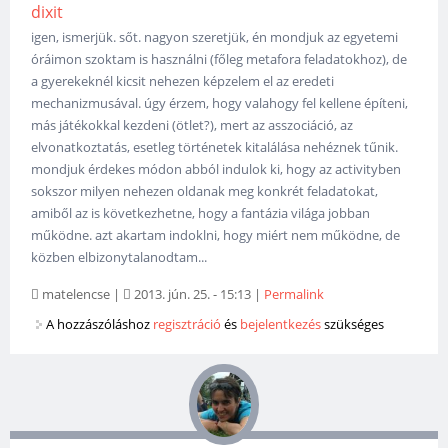
dixit
igen, ismerjük. sőt. nagyon szeretjük, én mondjuk az egyetemi
óráimon szoktam is használni (főleg metafora feladatokhoz), de
a gyerekeknél kicsit nehezen képzelem el az eredeti
mechanizmusával. úgy érzem, hogy valahogy fel kellene építeni,
más játékokkal kezdeni (ötlet?), mert az asszociáció, az
elvonatkoztatás, esetleg történetek kitalálása nehéznek tűnik.
mondjuk érdekes módon abból indulok ki, hogy az activityben
sokszor milyen nehezen oldanak meg konkrét feladatokat,
amiből az is következhetne, hogy a fantázia világa jobban
működne. azt akartam indoklni, hogy miért nem működne, de
közben elbizonytalanodtam...
matelencse
|
2013. jún. 25. - 15:13
|
Permalink
A hozzászóláshoz
regisztráció
és
bejelentkezés
szükséges