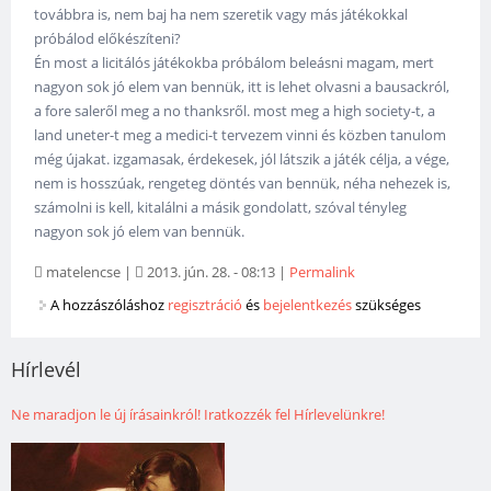
továbbra is, nem baj ha nem szeretik vagy más játékokkal
próbálod előkészíteni?
Én most a licitálós játékokba próbálom beleásni magam, mert
nagyon sok jó elem van bennük, itt is lehet olvasni a bausackról,
a fore saleről meg a no thanksről. most meg a high society-t, a
land uneter-t meg a medici-t tervezem vinni és közben tanulom
még újakat. izgamasak, érdekesek, jól látszik a játék célja, a vége,
nem is hosszúak, rengeteg döntés van bennük, néha nehezek is,
számolni is kell, kitalálni a másik gondolatt, szóval tényleg
nagyon sok jó elem van bennük.
matelencse
|
2013. jún. 28. - 08:13
|
Permalink
A hozzászóláshoz
regisztráció
és
bejelentkezés
szükséges
Hírlevél
Ne maradjon le új írásainkról! Iratkozzék fel Hírlevelünkre!