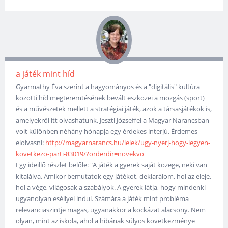
a játék mint híd
Gyarmathy Éva szerint a hagyományos és a "digitális" kultúra
közötti híd megteremtésének bevált eszközei a mozgás (sport)
és a művészetek mellett a stratégiai játék, azok a társasjátékok is,
amelyekről itt olvashatunk. Jesztl Józseffel a Magyar Narancsban
volt különben néhány hónapja egy érdekes interjú. Érdemes
elolvasni:
http://magyarnarancs.hu/lelek/ugy-nyerj-hogy-legyen-
kovetkezo-parti-83019/?orderdir=novekvo
Egy ideillő részlet belőle: "A játék a gyerek saját közege, neki van
kitalálva. Amikor bemutatok egy játékot, deklarálom, hol az eleje,
hol a vége, világosak a szabályok. A gyerek látja, hogy mindenki
ugyanolyan eséllyel indul. Számára a játék mint probléma
relevanciaszintje magas, ugyanakkor a kockázat alacsony. Nem
olyan, mint az iskola, ahol a hibának súlyos következménye