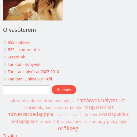
Olvasóterem
RSS – cikkek
RSS – kommentek
Szerzőink
Taní-tani Könyvek
Taní-tani folyóirat 2007-2010
Taní-tani Online 2011-től
Keresés űrlap
Keresés
hátrányos helyzet
alternatív iskolák
drámapedagógia
IKT
magyartanítás
iskolakritika
külföld
kompetencia
művészetpedagógia
oktatáspolitika
nevelés
neveléstörténet
pedagógusok
romák
szabad nevelés
tantárgy-pedagógia
SNI
örökség
Tovább