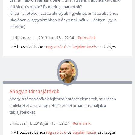
És már nagyon várnak titeket...újra játszani. Naponta kérdezik,
jöttök e, és mikor? És meddig maradtok?
Jó látni a fotókon azt az elmélyült figyelmet, amit az általános
iskolában a leggyakrabban hiányolnak náluk. Hát igen. Így is
lehet(ne).
l.ritoknora
|
2013. jún. 15. - 22:34
|
Permalink
A hozzászóláshoz
regisztráció
és
bejelentkezés
szükséges
Ahogy a társasjátékok
Ahogy a társasjátékok fejlesztő hatását elemzitek, az erősen
emlékeztet arra, ahogy Hejőkeresztúrban használják a
táblajátékokat.
knauszi
|
2013. jún. 15. - 23:27
|
Permalink
A hozzászóláshoz
regisztráció
és
bejelentkezés
szükséges