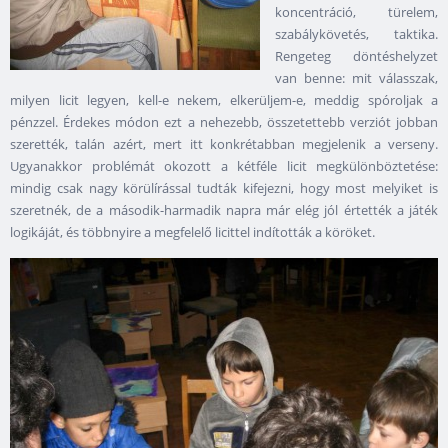
koncentráció, türelem,
szabálykövetés, taktika.
Rengeteg döntéshelyzet
van benne: mit válasszak,
milyen licit legyen, kell-e nekem, elkerüljem-e, meddig spóroljak a
pénzzel. Érdekes módon ezt a nehezebb, összetettebb verziót jobban
szerették, talán azért, mert itt konkrétabban megjelenik a verseny.
Ugyanakkor problémát okozott a kétféle licit megkülönböztetése:
mindig csak nagy körülírással tudták kifejezni, hogy most melyiket is
szeretnék, de a második-harmadik napra már elég jól értették a játék
logikáját, és többnyire a megfelelő licittel indították a köröket.