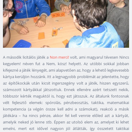
A második licitálós játék a
Non merci!
volt, ami magyarul tévesen Nincs
kegyelem! néven fut a Nem, kösz! helyett. Az utóbbi sokkal jobban
kifejezné a játék lényegét, ami alapvetően az, hogy a lehető legkevesebb
kártya kerüljön hozzánk. Itt a legnagyobb problémát az jelentette, hogy
az építőkockák után kicsit ingerszegény volt a játék, hiszen egyszerű,
számozott kártyákkal játszottuk. Ennek ellenére azért tetszett nekik,
többször kérték maguktól is, hogy ezt játsszuk. Az általunk fontosnak
vélt fejlesztő elemek: spórolás, pénzbeosztás, taktika, matematikai
kompetencia (a végén össze kell adni a számokat), reakció a másik
játékára – ha nincs pénze, akkor fel kell vennie előled azt a kártyát,
amelyik neked jó lenne stb. Éppen az utolsó elem az, amelyet ki lehet
emelni, mert ezt idővel nagyon jól átlátták, így összetett taktikai