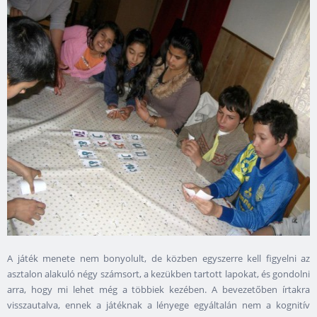
A játék menete nem bonyolult, de közben egyszerre kell figyelni az
asztalon alakuló négy számsort, a kezükben tartott lapokat, és gondolni
arra, hogy mi lehet még a többiek kezében. A bevezetőben írtakra
visszautalva, ennek a játéknak a lényege egyáltalán nem a kognitív