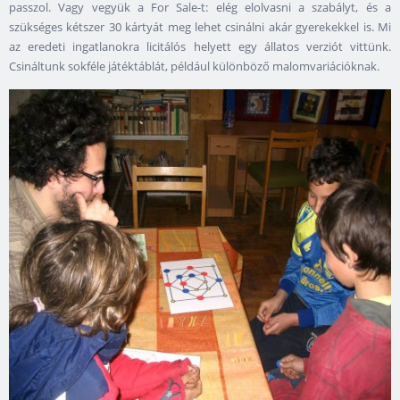
passzol. Vagy vegyük a For Sale-t: elég elolvasni a szabályt, és a
szükséges kétszer 30 kártyát meg lehet csinálni akár gyerekekkel is. Mi
az eredeti ingatlanokra licitálós helyett egy állatos verziót vittünk.
Csináltunk sokféle játéktáblát, például különböző malomvariációknak.