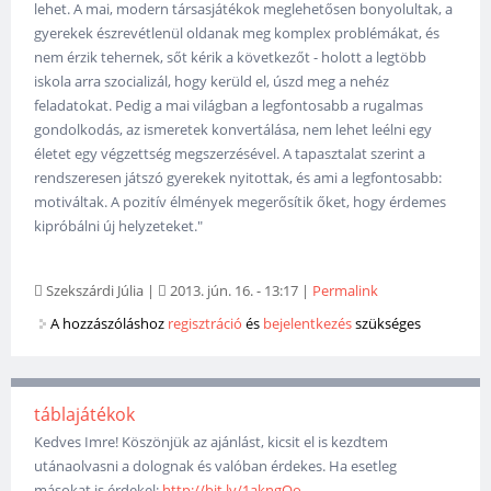
lehet. A mai, modern társasjátékok meglehetősen bonyolultak, a
gyerekek észrevétlenül oldanak meg komplex problémákat, és
nem érzik tehernek, sőt kérik a következőt - holott a legtöbb
iskola arra szocializál, hogy kerüld el, úszd meg a nehéz
feladatokat. Pedig a mai világban a legfontosabb a rugalmas
gondolkodás, az ismeretek konvertálása, nem lehet leélni egy
életet egy végzettség megszerzésével. A tapasztalat szerint a
rendszeresen játszó gyerekek nyitottak, és ami a legfontosabb:
motiváltak. A pozitív élmények megerősítik őket, hogy érdemes
kipróbálni új helyzeteket."
Szekszárdi Júlia
|
2013. jún. 16. - 13:17
|
Permalink
A hozzászóláshoz
regisztráció
és
bejelentkezés
szükséges
táblajátékok
Kedves Imre! Köszönjük az ajánlást, kicsit el is kezdtem
utánaolvasni a dolognak és valóban érdekes. Ha esetleg
másokat is érdekel:
http://bit.ly/1akngOo