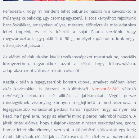
Felfedeztük, hogy mi mindent lehet bábunak használni a kavicsoktól a
műanyag kupakokig. Egy csomag egyszerű, állatos kártyához rajzoltunk
becslőskálákat, amelyeken súlyra, méretre, élőhelyre és más adatokra
lehet tippelni, és el is készült a saját Fauna verziónk. Vagy
megszámoztunk egy paklit 1-től 50-ig, amellyel kapásból tudunk négy-
ötféle játékot játszani.
Az alábbi példák iskolán kívüli tevékenységeket mutatnak be, speciális
környezetben, ugyanakkor azzal a céllal, hogy felhasználásra,
adaptálásra motiváljanak minden olvasót.
Kezdjük talán a legegyszerűbb konstrukcióval, amelyet valóban lehet
1
akár kavicsokkal is játszani. A különböző
Nim-variációk
változó
nehézségű feladatok elé állítják a játékosokat. Végül persze
mindegyiknek viszonylag könnyen megfejthető a mechanizmusa, a
legegyszerűbb variációnál például hamar rájöttek, hogy az nyer, aki
kezd, ha figyel arra, hogy az ellenfél mindig páros halomból húzzon. A
játék óriási előnye, hogy tulajdonképpen nincsen eszközigénye, gyors,
hamar lehet sikerélményt szerezni, a különböző változatok egy ideig
újabb kihívások elé állítják a játékosokat, és közben a matematikai-