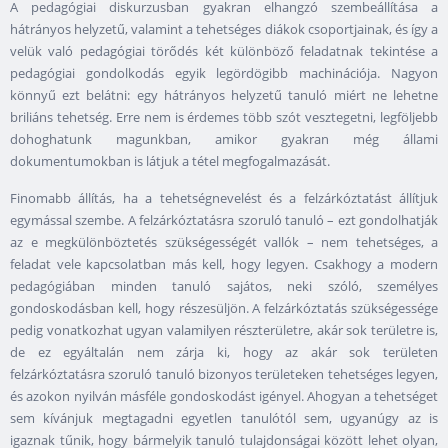
A pedagógiai diskurzusban gyakran elhangzó szembeállítása a
hátrányos helyzetű, valamint a tehetséges diákok csoportjainak, és így a
velük való pedagógiai törődés két különböző feladatnak tekintése a
pedagógiai gondolkodás egyik legördögibb machinációja. Nagyon
könnyű ezt belátni: egy hátrányos helyzetű tanuló miért ne lehetne
briliáns tehetség. Erre nem is érdemes több szót vesztegetni, legföljebb
dohoghatunk magunkban, amikor gyakran még állami
dokumentumokban is látjuk a tétel megfogalmazását.
Finomabb állítás, ha a tehetségnevelést és a felzárkóztatást állítjuk
egymással szembe. A felzárkóztatásra szoruló tanuló – ezt gondolhatják
az e megkülönböztetés szükségességét vallók – nem tehetséges, a
feladat vele kapcsolatban más kell, hogy legyen. Csakhogy a modern
pedagógiában minden tanuló sajátos, neki szóló, személyes
gondoskodásban kell, hogy részesüljön. A felzárkóztatás szükségessége
pedig vonatkozhat ugyan valamilyen részterületre, akár sok területre is,
de ez egyáltalán nem zárja ki, hogy az akár sok területen
felzárkóztatásra szoruló tanuló bizonyos területeken tehetséges legyen,
és azokon nyilván másféle gondoskodást igényel. Ahogyan a tehetséget
sem kívánjuk megtagadni egyetlen tanulótól sem, ugyanúgy az is
igaznak tűnik, hogy bármelyik tanuló tulajdonságai között lehet olyan,