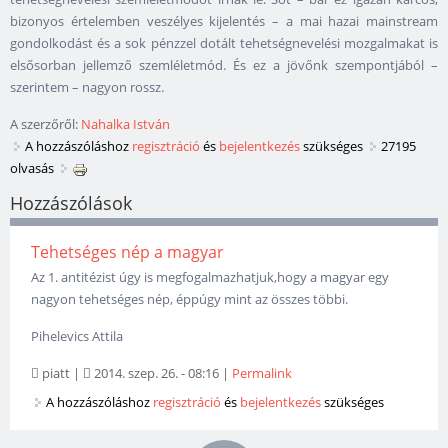
bizonyos értelemben veszélyes kijelentés – a mai hazai mainstream
gondolkodást és a sok pénzzel dotált tehetségnevelési mozgalmakat is
elsősorban jellemző szemléletmód. És ez a jövőnk szempontjából –
szerintem – nagyon rossz.
A szerzőről:
Nahalka István
A hozzászóláshoz
regisztráció
és
bejelentkezés
szükséges
27195
olvasás
Hozzászólások
Tehetséges nép a magyar
Az 1. antitézist úgy is megfogalmazhatjuk,hogy a magyar egy
nagyon tehetséges nép, éppúgy mint az összes többi.
Pihelevics Attila
piatt
|
2014. szep. 26. - 08:16
|
Permalink
A hozzászóláshoz
regisztráció
és
bejelentkezés
szükséges