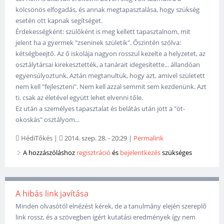
kölcsönös elfogadás, és annak megtapasztalása, hogy szükség
esetén ott kapnak segítséget.
Érdekességként: szülőként is meg kellett tapasztalnom, mit
jelent ha a gyermek "zseninek születik". Őszintén szólva:
kétségbeejtő. Az ő iskolája nagyon rosszul kezelte a helyzetet, az
osztálytársai kirekesztették, a tanárait idegesítette... állandóan
egyensúlyoztunk. Aztán megtanultuk, hogy azt, amivel született
nem kell "fejleszteni". Nem kell azzal semmit sem kezdenünk. Azt
ti. csak az életével együtt lehet elvenni tőle.
Ez után a személyes tapasztalat és belátás után jött a "öt-
okoskás" osztályom...
HédiTőkés
|
2014. szep. 28. - 20:29
|
Permalink
A hozzászóláshoz
regisztráció
és
bejelentkezés
szükséges
A hibás link javítása
Minden olvasótól elnézést kérek, de a tanulmány elején szereplő
link rossz, és a szövegben ígért kutatási eredmények így nem