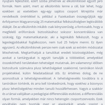
nyújtani fejlesztést, ezért szóba jöhetnek az elkülönítéssel együtt járó
formák. Nem azért, mert az elkülönítés lenne a cél, bár lehet, hogy
ezekben az esetekben egy-egy sajátos csoport létrejötte már
rendelkezik önértékkel is, például a Fazekasban összegyűjtjük egy
évfolyamon Magyarország 25 matematikai felkészültségben legkiválóbb
diákját. De az elkülönítés inkább csak kényszerűség, a fontosabb, hogy a
megfelelő erőforrások biztosításához sokszor koncentrálásra van
szükség. Egy matematikatanár, aki a leginkább felkészült, hogy a
legeslegjobbakkal foglalkozzon, nem tud 25 helyre menni. Ez ilyen
egyszerű. Az elkülönítésnek persze nem csak ezek az extrém módozatai
létezhetnek. Megtarthatjuk a tanulókat eredeti közösségükben, még
azokat a tantárgyakat is együtt tanulják a többiekkel, amelyekkel
összeköthető területeken tehetséget mutatnak, ám valamennyi időben
biztosítunk számukra plusz lehetőségeket szakkörrel, tanórákon kívüli
projektekkel, külön feladatadással stb. Ez értelmes dolog, de ne
azonosítsuk a tehetségneveléssel. A tehetségnevelés továbbra is a
tanórákon történik, és arra kell törekednünk, hogy ezekhez a bizonyos
plusz lehetőségekhez minden tanuló hozzáférhessen. Vagyis a szakkör
és a társai valójában a pedagógiai differenciálás eszközei, a differenciálás
olyan formái, amelyekben már nincs heterogén csoportszervezés. Ezek
egyáltalán nem bontják meg az alaplogikát, amely szerint a