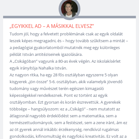
„EGYIKKEL AD – A MÁSIKKAL ELVESZ”
Tudom jól, hogy a felvetett problémának csak az egyik oldalát
leszek képes megragadni, és – hogy tovább szűkítsem a mintát –
a pedagógiai gyakorlatomból mutatnék meg egy különleges
példát István antitéziseinek igazolására.
A „Csikágóban” vagyunk a 80-as évek végén. Az iskolakísérlet
egyik irányítója Nahalka István.
Az nagyon ritka, ha egy 28 fős osztályban egyszerre 5 olyan
kisgyerek „jön össze” 5-6. osztályban, akik valamelyik jövendő
tudomány vagy művészet terén egészen kimagasló
képességekkel rendelkeznek. Pont ez történt az egyik
osztályomban. Ezt gyorsan és korán észrevettük. A gyerekek
többsége – hangsúlyozom: ez a „Csikágó” - nem mutatott az
átlagosnál nagyobb érdeklődést sem a matematika, sem a
természettudományok, sem a festészet, sem a zene iránt, ám ez
az öt gyerek annál inkább: érzékenység, rendkívül rugalmas
gondolkodás, kifinomultság és nagyfokú kreativitás. Ez volt az a