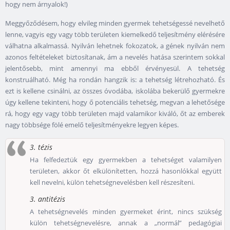
hogy nem árnyalok!)
Meggyőződésem, hogy elvileg minden gyermek tehetségessé nevelhető
lenne, vagyis egy vagy több területen kiemelkedő teljesítmény elérésére
válhatna alkalmassá. Nyilván lehetnek fokozatok, a gének nyilván nem
azonos feltételeket biztosítanak, ám a nevelés hatása szerintem sokkal
jelentősebb, mint amennyi ma ebből érvényesül. A tehetség
konstruálható. Még ha rondán hangzik is: a tehetség létrehozható. És
ezt is kellene csinálni, az összes óvodába, iskolába bekerülő gyermekre
úgy kellene tekinteni, hogy ő potenciális tehetség, megvan a lehetősége
rá, hogy egy vagy több területen majd valamikor kiváló, őt az emberek
nagy többsége fölé emelő teljesítményekre legyen képes.
3. tézis
Ha felfedeztük egy gyermekben a tehetséget valamilyen
területen, akkor őt elkülönítetten, hozzá hasonlókkal együtt
kell nevelni, külön tehetségnevelésben kell részesíteni.
3. antitézis
A tehetségnevelés minden gyermeket érint, nincs szükség
külön tehetségnevelésre, annak a „normál” pedagógiai