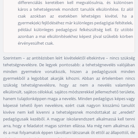
differenciálás keretében kell megvalósulnia, és különösen
káros a tehetségesnek mondott tanulók elkülönítése. Ez alól
csak azokban az esetekben lehetséges kivétel, ha a
gyermek(ek) fejlődéséhez már különleges pedagógiai feltételek,
például különleges pedagógusi felkészültség kell. Ez utóbbi
azonban a mai elkülönítésekhez képest jóval szűkebb körben
érvényesülhet csak.
Szerintem – az antitézisben leírt kivételektől eltekintve – nincs szükség
tehetségnevelésre. De legyek pontosabb: a tehetségnevelés valójában
minden gyermekre vonatkozik, hiszen a pedagógusok minden
gyermekből a legjobbat akarják kihozni. Abban az értelemben nincs
szükség tehetségnevelésre, hogy az nem a nevelés valamilyen
elkülönült, sajátos célokkal, sajátos módszerekkel jellemezhető területe,
hanem tulajdonképpen maga a nevelés. Minden pedagógus képes vagy
képessé tehető ilyen nevelésre, ezért csak nagyon kisszámú tanulót
kivéve nem kell kivenni a tehetségesnek mondottakat az „eredeti”
pedagógusaik kezéből. A magyar iskolarendszert alkalmassá kell tenni
arra, hogy e feladatot magas szinten ellássa. Ma még nem alkalmas rá,
és a mai folyamatok éppen távolítani látszanak őt ettől az állapottól, de