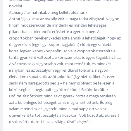
növelni.
A „hiányt” annál inkább meg kellett oldanunk.
A stratégia kulcsa az osztály volt a maga tarka világával. Nagyon
finom módszerekkel, de mindenki és minden lehetséges
pillanatban a toleranciát erősítette a gyerekekben. A
csoportokban tevékenykedés adta annak a lehetőségét, hogy az
öt gyerkőc is (egy-egy csoport tagjaként) előbb egy szűkebb
körrel legyen képes kooperálni. Mivel a csoportok összetétele
tantárgyanként változott, a kör számukra is egyre tágabbá vált…
A változás sokkal gyorsabb volt, mint reméltük, és mindkét
irányban: ez az osztályom egy rendkívül toleráns, nagyon
életvidám csapat volt; az öt „okoska” (így hívtuk őket, és ezért
senki nem haragudott) pedig – ha nem is olvadt be teljesen a
közösségbe – megtanult együttműködni. Belülre kerültek.
Utóirat: felnőttként mind az öt gyerek hozta a maga területén
azt a különleges tehetséget, amit megismerhettünk. És még
valamit: mind az öt „gyerek” mind a mai napig ott van az
ötévenként tartott osztálytalálkozókon. Volt közöttük, aki ezért
(csak ezért) utazott haza a világ „túlsó” végéről.