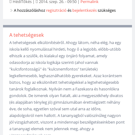
HédiTőkés
|
2014. szep. 26. - 09:50
|
Permalink
A hozzászóláshoz
regisztráció
és
bejelentkezés
szükséges
A tehetségesek
A tehetségesek elkülönítéséről. Ahogy látom, néha elég, ha egy
iskola kellő nyomulással hirdeti, hogy ő a legjobb, előbb-utóbb
elhiszik a szülők, és kialakul egy önjáró folyamat, amely
odasodorja az iskola logikája szerinti (ahol vannak
"kulcsfontosságú" és "kulcsnemfontos" területek)
legkellemesebb, leghasználhatóbb gyerekeket. Azaz korántsem
biztos, hogy az elkülönített tehetségekkel a legtehetségesebb
tanárok foglalkoznak. Nyilván nem a Fazekasra és hasonlókra
gondolok. De ismerek olyan fiatalt, aki a megyeszékhely divatos
(és alapjában tényleg jó) gimnáziumában érettségizett néhány
éve, de soha, egyetlen szóval sem utal arra az időre,
alapdolgokról nem hallott. A tananyagból valószínűleg nagyon
jól vizsgázhatott, viszont a mindennapi beszélgetéseinkben pont
a tananyagi elemek nem jelennek meg, ahogy a