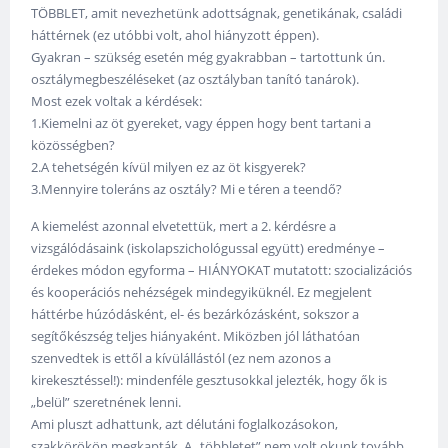
TÖBBLET, amit nevezhetünk adottságnak, genetikának, családi
háttérnek (ez utóbbi volt, ahol hiányzott éppen).
Gyakran – szükség esetén még gyakrabban – tartottunk ún.
osztálymegbeszéléseket (az osztályban tanító tanárok).
Most ezek voltak a kérdések:
1.Kiemelni az öt gyereket, vagy éppen hogy bent tartani a
közösségben?
2.A tehetségén kívül milyen ez az öt kisgyerek?
3.Mennyire toleráns az osztály? Mi e téren a teendő?
A kiemelést azonnal elvetettük, mert a 2. kérdésre a
vizsgálódásaink (iskolapszichológussal együtt) eredménye –
érdekes módon egyforma – HIÁNYOKAT mutatott: szocializációs
és kooperációs nehézségek mindegyiküknél. Ez megjelent
háttérbe húzódásként, el- és bezárkózásként, sokszor a
segítőkészség teljes hiányaként. Miközben jól láthatóan
szenvedtek is ettől a kívülállástól (ez nem azonos a
kirekesztéssel!): mindenféle gesztusokkal jelezték, hogy ők is
„belül” szeretnének lenni.
Ami pluszt adhattunk, azt délutáni foglalkozásokon,
szakkörökön megkapták. A „többletet” nem volt okunk tovább