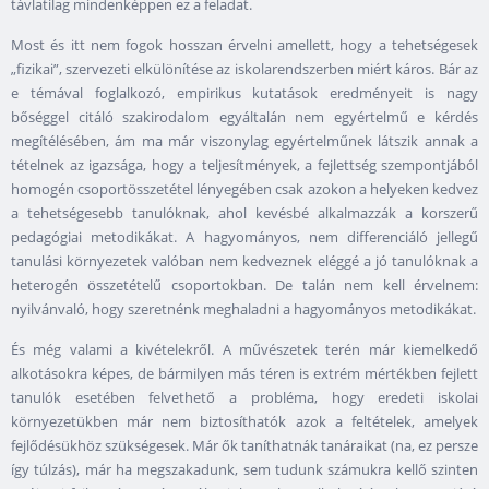
távlatilag mindenképpen ez a feladat.
Most és itt nem fogok hosszan érvelni amellett, hogy a tehetségesek
„fizikai”, szervezeti elkülönítése az iskolarendszerben miért káros. Bár az
e témával foglalkozó, empirikus kutatások eredményeit is nagy
bőséggel citáló szakirodalom egyáltalán nem egyértelmű e kérdés
megítélésében, ám ma már viszonylag egyértelműnek látszik annak a
tételnek az igazsága, hogy a teljesítmények, a fejlettség szempontjából
homogén csoportösszetétel lényegében csak azokon a helyeken kedvez
a tehetségesebb tanulóknak, ahol kevésbé alkalmazzák a korszerű
pedagógiai metodikákat. A hagyományos, nem differenciáló jellegű
tanulási környezetek valóban nem kedveznek eléggé a jó tanulóknak a
heterogén összetételű csoportokban. De talán nem kell érvelnem:
nyilvánvaló, hogy szeretnénk meghaladni a hagyományos metodikákat.
És még valami a kivételekről. A művészetek terén már kiemelkedő
alkotásokra képes, de bármilyen más téren is extrém mértékben fejlett
tanulók esetében felvethető a probléma, hogy eredeti iskolai
környezetükben már nem biztosíthatók azok a feltételek, amelyek
fejlődésükhöz szükségesek. Már ők taníthatnák tanáraikat (na, ez persze
így túlzás), már ha megszakadunk, sem tudunk számukra kellő szinten