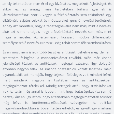
amely tekintetében nem ér el egy kívánatos, megcélzott fejlettséget, és
akkor ez az amúgy más területeken briliáns gyermek is
„felzárkóztatásra” szorul. Vagyis a felzárkóztatás sem tekinthető egy
elkülönült, sajátos célokat és módszereket igénylő nevelési területnek.
Ahogy azt mondtuk, hogy a tehetségnevelés nem más, mint a nevelés,
akár azt is mondhatjuk, hogy a felzárkóztató nevelés sem más, mint
maga a nevelés. Az értelmesen, korszerű módon differenciáló,
személyre szóló nevelés. Nincs szükség tehát semmiféle szembeállításra.
És én most nem is írok több tézist és antitézist. Lehetne még, de nem
szeretném felhígítani a mondanivalómat további, talán már kisebb
jelentőségű tézisek és antitézisek megfogalmazásával. Egy dologtól
azonban nagyon félek. Az íráshoz hozzászólók között lehetnek majd
olyanok, akik azt mondják, hogy teljesen fölösleges volt mindezt leírni,
mert mindenki nagyon is tisztában van az antitézisekben
megfogalmazott tételekkel. Mindig rettegek attól, hogy trivialitásokat
írok le, talán még annál is jobban, mint hogy butaságokat (az sem jó
persze). Ám én úgy látom, hogy a tézisekben megfogalmazottak sokszor
még leírva is, konferencia-előadások szövegében is, politikai
megnyilvánulásokban is bőven tetten érhetők, és együtt egy markáns
tehetségnevelési szemléletmódot írnak le. Sőt – bár ez igazán karcos,