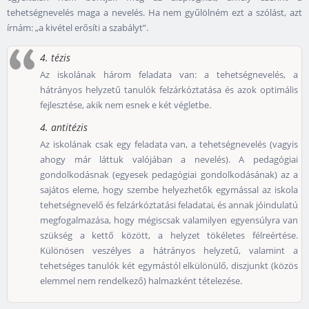
tehetségnevelés maga a nevelés. Ha nem gyűlölném ezt a szólást, azt
írnám: „a kivétel erősíti a szabályt”.
4. tézis
Az iskolának három feladata van: a tehetségnevelés, a
hátrányos helyzetű tanulók felzárkóztatása és azok optimális
fejlesztése, akik nem esnek e két végletbe.
4. antitézis
Az iskolának csak egy feladata van, a tehetségnevelés (vagyis
ahogy már láttuk valójában a nevelés). A pedagógiai
gondolkodásnak (egyesek pedagógiai gondolkodásának) az a
sajátos eleme, hogy szembe helyezhetők egymással az iskola
tehetségnevelő és felzárkóztatási feladatai, és annak jóindulatú
megfogalmazása, hogy mégiscsak valamilyen egyensúlyra van
szükség a kettő között, a helyzet tökéletes félreértése.
Különösen veszélyes a hátrányos helyzetű, valamint a
tehetséges tanulók két egymástól elkülönülő, diszjunkt (közös
elemmel nem rendelkező) halmazként tételezése.