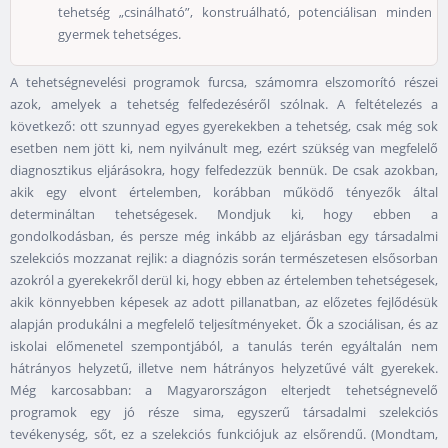
tehetség „csinálható”, konstruálható, potenciálisan minden
gyermek tehetséges.
A tehetségnevelési programok furcsa, számomra elszomorító részei
azok, amelyek a tehetség felfedezéséről szólnak. A feltételezés a
következő: ott szunnyad egyes gyerekekben a tehetség, csak még sok
esetben nem jött ki, nem nyilvánult meg, ezért szükség van megfelelő
diagnosztikus eljárásokra, hogy felfedezzük bennük. De csak azokban,
akik egy elvont értelemben, korábban működő tényezők által
determináltan tehetségesek. Mondjuk ki, hogy ebben a
gondolkodásban, és persze még inkább az eljárásban egy társadalmi
szelekciós mozzanat rejlik: a diagnózis során természetesen elsősorban
azokról a gyerekekről derül ki, hogy ebben az értelemben tehetségesek,
akik könnyebben képesek az adott pillanatban, az előzetes fejlődésük
alapján produkálni a megfelelő teljesítményeket. Ők a szociálisan, és az
iskolai előmenetel szempontjából, a tanulás terén egyáltalán nem
hátrányos helyzetű, illetve nem hátrányos helyzetűvé vált gyerekek.
Még karcosabban: a Magyarországon elterjedt tehetségnevelő
programok egy jó része sima, egyszerű társadalmi szelekciós
tevékenység, sőt, ez a szelekciós funkciójuk az elsőrendű. (Mondtam,