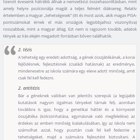
tizenöt éveseink hátrébb állnak a nemzetközi összehasonlításban, mint
amely helyre pozícionálja magát a teljes felmért diáksereg. Relatív
értelemben a magyar „tehetségesek” (itt és most azok, akik magas PISA-
pontszámokat érnek el más országok legjobbjaihoz viszonyítva)
rosszabbak, mint a magyar átlag. Ezt nem is ragozom tovább, adatok
tények az írás elején megadott forrásban bőven találhatók.
2. tézis
A tehetség egy eredeti adottság, a gének összjátékának, a korai
fejlődésnek, fejlesztésnek (családi hatásnak) az eredménye,
mindenesetre az iskola számára egy eleve adott minőség, amit
csak fel kell fedezni.
2. antitézis
Bár a géneknek valóban van jelentős szerepük (a legújabb
kutatások nagyon izgalmas tényeket tárnak fel), azonban
továbbra is igaz, hogy a genetikai háttér és a környezet
összjátéka (kölcsönhatása, egymásnak való megfelelése) az
érdekes az emberi minőség kialakulásában, így az iskola nem
számolhat azzal, hogy pusztán csak fel kell fedeznie a
tehetségeket, majd a számukra fejlesztést biztosítani. A