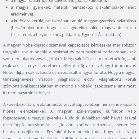
a magyar szakemberek szívesen fogadása külföldön,
a magyar gyerekek, fiatalok nemzetközi diákolimpiákon elért
eredményei,
a külföldre kerülő, ott iskolában tanuló magyar gyerekek helytállása
(beszámolók arról, hogy ezek a gyerekek sokkal magasabb szinten
teljesítenek a helybelieknél, például az Egyesült Államokban).
A magyar Nobel-díjasok számával kapcsolatos kérdéseket már sokszor
tárgyalta sok mindenki a szakmai és nem szakmai irodalomban, sok
szót nem akarok vesztegetni rá. Még csak állást sem szeretnék foglalni,
csak arra a tényre szeretném felhívni a figyelmet, hogy tudományos
Nobel-díjban sok évtizede nem részesült magyar kutató. Hogy a magyar
tehetségnevelés második világháború előtti, világháború körüli
színvonalával kapcsolatban mit mond a Nobel-díjasok száma, arra most
itt nem pazarolnék helyet.
A következő három alátámasztó érvvel kapcsolatban nem rendelkezünk
hiteles elemzésekkel. A magyar szakemberek külföldön való
fogadásával, a magyar gyerekek külföldi iskolákban való helytállásával
összefüggő beszámolók a „folklór körébe tartoznak”, semmiféle
bizonyító erejük nincs. Egyébként is: mindenki tudja, hogy aki elszánja
magát arra, hogy külföldön vállaljon munkát, az sokkal nagyobb