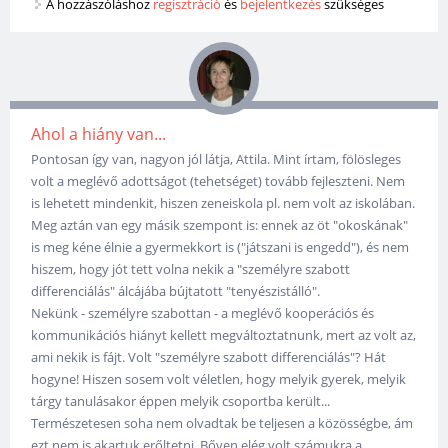
A hozzászóláshoz
regisztráció
és
bejelentkezés
szükséges
Ahol a hiány van...
Pontosan így van, nagyon jól látja, Attila. Mint írtam, fölösleges
volt a meglévő adottságot (tehetséget) tovább fejleszteni. Nem
is lehetett mindenkit, hiszen zeneiskola pl. nem volt az iskolában.
Meg aztán van egy másik szempont is: ennek az öt "okoskának"
is meg kéne élnie a gyermekkort is ("játszani is engedd"), és nem
hiszem, hogy jót tett volna nekik a "személyre szabott
differenciálás" álcájába bújtatott "tenyészistálló".
Nekünk - személyre szabottan - a meglévő kooperációs és
kommunikációs hiányt kellett megváltoztatnunk, mert az volt az,
ami nekik is fájt. Volt "személyre szabott differenciálás"? Hát
hogyne! Hiszen sosem volt véletlen, hogy melyik gyerek, melyik
tárgy tanulásakor éppen melyik csoportba került...
Természetesen soha nem olvadtak be teljesen a közösségbe, ám
ezt nem is akartuk erőltetni. Bőven elég volt számukra a