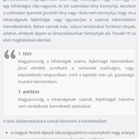
egy tehetséges nép vagyunk, és ezt számtalan tény bizonyítja, eközben
a számtalan ilyennek gondolt tény nagy része nem bizonyítja, hogy mi a
tehetségesek fejlettsége, vagy egyszerűen a számok tekintetében
kiemelkednénk, illetve vannak más, súlyos tartalmakat hordozó tények,
adatok, amelyek éppen az elmaradásunkat támasztják alá. Tessék! Itt az
első megítélésbeli ellentét.
1. tézis
Magyarország a tehetségek száma, fejlettsége tekintetében
jóval előrébb sorolható a nemzetek (valóságos, vagy
képzeletbeli) rangsorában, mint a legtöbb más (pl. gazdasági)
mutató tekintetében.
1. antitézis
Magyarország a tehetségesek számát, fejlettségét tekintve
nem rendelkezik kiemelkedő adatokkal.
A tézis alátámasztására szokás felsorolni a következőket:
a magyar Nobel-díjasok lakosságszámhoz viszonyított nagy aránya,