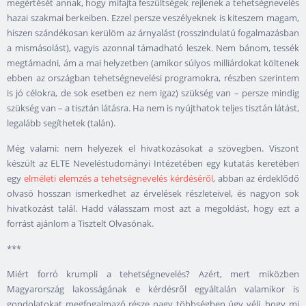
megértését annak, hogy mifajta feszültségek rejlenek a tehetségnevelés
hazai szakmai berkeiben. Ezzel persze veszélyeknek is kiteszem magam,
hiszen szándékosan kerülöm az árnyalást (rosszindulatú fogalmazásban
a mismásolást), vagyis azonnal támadható leszek. Nem bánom, tessék
megtámadni, ám a mai helyzetben (amikor súlyos milliárdokat költenek
ebben az országban tehetségnevelési programokra, részben szerintem
is jó célokra, de sok esetben ez nem igaz) szükség van – persze mindig
szükség van – a tisztán látásra. Ha nem is nyújthatok teljes tisztán látást,
legalább segíthetek (talán).
Még valami: nem helyezek el hivatkozásokat a szövegben. Viszont
készült az ELTE Neveléstudományi Intézetében egy kutatás keretében
egy
elméleti elemzés a tehetségnevelés kérdéséről
, abban az érdeklődő
olvasó hosszan ismerkedhet az érvelések részleteivel, és nagyon sok
hivatkozást talál. Hadd válasszam most azt a megoldást, hogy ezt a
forrást ajánlom a Tisztelt Olvasónak.
***
Miért forró krumpli a tehetségnevelés? Azért, mert miközben
Magyarország lakosságának e kérdésről egyáltalán valamikor is
gondolatokat megfogalmazó része nagy többségben úgy véli, hogy mi