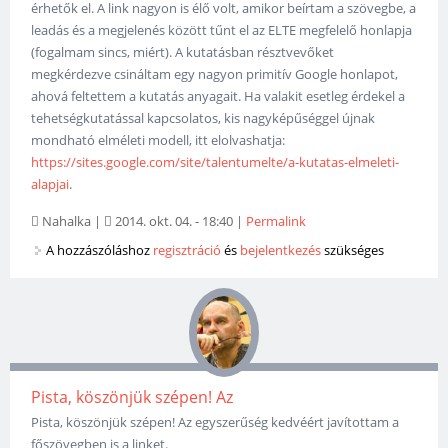
érhetők el. A link nagyon is élő volt, amikor beírtam a szövegbe, a
leadás és a megjelenés között tűnt el az ELTE megfelelő honlapja
(fogalmam sincs, miért). A kutatásban résztvevőket
megkérdezve csináltam egy nagyon primitív Google honlapot,
ahová feltettem a kutatás anyagait. Ha valakit esetleg érdekel a
tehetségkutatással kapcsolatos, kis nagyképűséggel újnak
mondható elméleti modell, itt elolvashatja:
https://sites.google.com/site/talentumelte/a-kutatas-elmeleti-
alapjai
.
Nahalka
|
2014. okt. 04. - 18:40
|
Permalink
A hozzászóláshoz
regisztráció
és
bejelentkezés
szükséges
Pista, köszönjük szépen! Az
Pista, köszönjük szépen! Az egyszerűség kedvéért javítottam a
főszövegben is a linket.