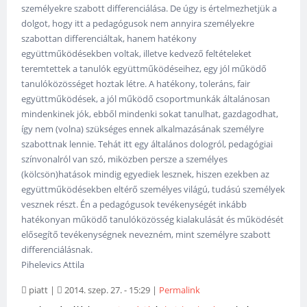
személyekre szabott differenciálása. De úgy is értelmezhetjük a
dolgot, hogy itt a pedagógusok nem annyira személyekre
szabottan differenciáltak, hanem hatékony
együttműködésekben voltak, illetve kedvező feltételeket
teremtettek a tanulók együttműködéseihez, egy jól működő
tanulóközösséget hoztak létre. A hatékony, toleráns, fair
együttműködések, a jól működő csoportmunkák általánosan
mindenkinek jók, ebből mindenki sokat tanulhat, gazdagodhat,
így nem (volna) szükséges ennek alkalmazásának személyre
szabottnak lennie. Tehát itt egy általános dologról, pedagógiai
színvonalról van szó, miközben persze a személyes
(kölcsön)hatások mindig egyediek lesznek, hiszen ezekben az
együttműködésekben eltérő személyes világú, tudású személyek
vesznek részt. Én a pedagógusok tevékenységét inkább
hatékonyan működő tanulóközösség kialakulását és működését
elősegítő tevékenységnek nevezném, mint személyre szabott
differenciálásnak.
Pihelevics Attila
piatt
|
2014. szep. 27. - 15:29
|
Permalink