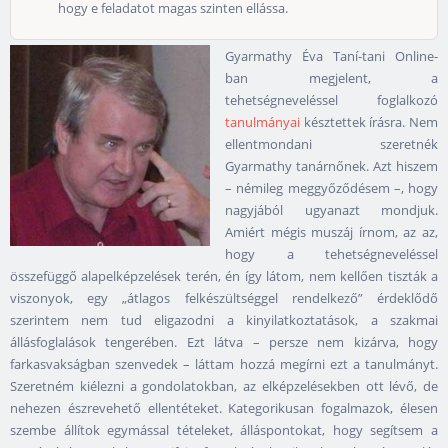
hogy e feladatot magas szinten ellássa.
Gyarmathy Éva Taní-tani Online-
ban megjelent, a
tehetségneveléssel foglalkozó
tanulmányai
késztettek írásra. Nem
ellentmondani szeretnék
Gyarmathy tanárnőnek. Azt hiszem
– némileg meggyőződésem –, hogy
nagyjából ugyanazt mondjuk.
Amiért mégis muszáj írnom, az az,
hogy a tehetségneveléssel
összefüggő alapelképzelések terén, én így látom, nem kellően tiszták a
viszonyok, egy „átlagos felkészültséggel rendelkező” érdeklődő
szerintem nem tud eligazodni a kinyilatkoztatások, a szakmai
állásfoglalások tengerében. Ezt látva – persze nem kizárva, hogy
farkasvakságban szenvedek – láttam hozzá megírni ezt a tanulmányt.
Szeretném kiélezni a gondolatokban, az elképzelésekben ott lévő, de
nehezen észrevehető ellentéteket. Kategorikusan fogalmazok, élesen
szembe állítok egymással tételeket, álláspontokat, hogy segítsem a