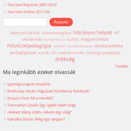
Taní-tani folyóirat 2007-2010
Taní-tani Online 2011-től
Keresés űrlap
Keresés
hátrányos helyzet
alternatív iskolák
drámapedagógia
IKT
magyartanítás
iskolakritika
külföld
kompetencia
művészetpedagógia
oktatáspolitika
nevelés
neveléstörténet
pedagógusok
romák
szabad nevelés
tantárgy-pedagógia
SNI
örökség
Tovább
Ma leginkább ezeket olvassák
Igazságosság és empátia
Bodóczky István: Vigyázat! Kártékony festészet!
Knausz Imre: Mi a nevelés?
Trencsényi László: Egy újabb talált tárgy
„Neked silány szám, nékem egy világ”
Nahalka István: Még egy rangsor!