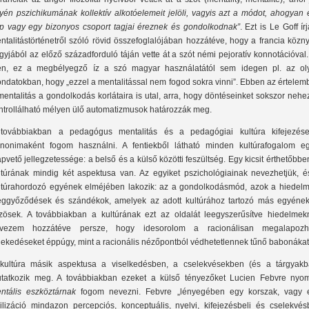
yén pszichikumának kollektív alkotóelemeit jelöli, vagyis azt a módot, ahogyan 
p vagy egy bizonyos csoport tagjai éreznek és gondolkodnak”
. Ezt is Le Goff ír
ntalitástörténetről szóló rövid összefoglalójában hozzátéve, hogy a francia közn
gyjából az előző századforduló táján vette át a szót némi pejoratív konnotációval
en, ez a megbélyegző íz a szó magyar használatától sem idegen pl. az ol
ndatokban, hogy „ezzel a mentalitással nem fogod sokra vinni”. Ebben az értelem
mentalitás a gondolkodás korlátaira is utal, arra, hogy döntéseinket sokszor neh
ntrollálható mélyen ülő automatizmusok határozzák meg.
továbbiakban a pedagógus mentalitás és a pedagógiai kultúra kifejezése
inonimaként fogom használni. A fentiekből látható minden kultúrafogalom eg
apvető jellegzetessége: a belső és a külső közötti feszültség. Egy kicsit érthetőbbe
ltúrának mindig két aspektusa van. Az egyiket pszichológiainak nevezhetjük, é
ltúrahordozó egyének elméjében lakozik: az a gondolkodásmód, azok a hiedelm
ggyőződések és szándékok, amelyek az adott kultúrához tartozó más egyének
zösek. A továbbiakban a kultúrának ezt az oldalát leegyszerűsítve hiedelmek
vezem hozzátéve persze, hogy idesorolom a racionálisan megalapozh
lekedéseket éppúgy, mint a racionális nézőpontból védhetetlennek tűnő babonákat
kultúra másik aspektusa a viselkedésben, a cselekvésekben (és a tárgyakb
tatkozik meg. A továbbiakban ezeket a külső tényezőket Lucien Febvre nyo
ntális eszköztárnak
fogom nevezni. Febvre „lényegében egy korszak, vagy 
vilizáció mindazon percepciós, konceptuális, nyelvi, kifejezésbeli és cselekvés