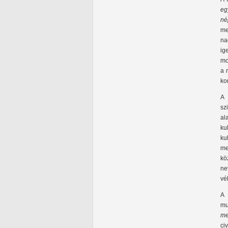
eg
né
me
na
ig
mo
a 
ko
A 
sz
al
ku
ku
me
kö
ne
vé
A 
mu
me
ci