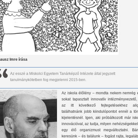
ausz Imre írása
Az esszé a Miskolci Egyetem Tanárképző Intézete által jegyzett
tanulmánykötetben fog megjelenni 2015-ben.
Az iskola élőlény – mondta nekem nemrég 
sokat tapasztalt innovatív intézményvezető,
az itt következő fejtegetésekhez ali
találhatnánk jobb kiindulópontot ennél a tö
kijelentésnél. Igen, aki próbálkozott már isk
innovációval, az tudja, milyen nehézségekkel
egy élő organizmust megváltoztatni. Bár
keresünk – és találunk – fogást rajta, legalá