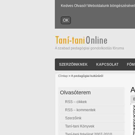
Kedves Olvasó! Weboldalunk böngészésével Ön
A szabad pedagógiai gondolkodás fóruma
SZERZŐINKNEK
KAPCSOLAT
FŐM
Címlap
» A pedagógiai kultúráról
Jelenlegi hely
A
Olvasóterem
RSS – cikkek
RSS – kommentek
Szerzőink
Taní-tani Könyvek
Taní-tani folyóirat 2007-2010