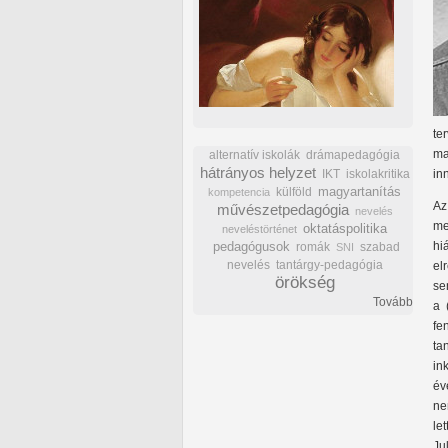
te
ma
alternatív iskolák
drámapedagógia
hátrányos helyzet
IKT
iskolakritika
in
külföld
magyartanítás
kompetencia
Az
művészetpedagógia
nevelés
me
oktatáspolitika
neveléstörténet
hi
pedagógusok
romák
szabad
SNI
nevelés
tantárgy-pedagógia
el
örökség
se
Tovább
a 
fe
ta
in
év
ne
le
Ju