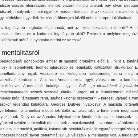
ndszer összes előírásszerű elemét, viszont mindig találunk egy olyan pedagóg
ndszert, amelynek elemei egyrészt messze túlmutatnak az oktatáson, másrészt i
gy mértékben egyediek és más körülmények között nehezen reprodukálhatóak.
 a legmélyebb meghatározója annak, ami az iskolai oktatásban történik? Hol k
resni a sikerek és a kudarcok legmélyebb okát? Ezeknek a mélyben meghúz
ruktúráknak próbál a nyomába eredni ez az esszé.
 mentalitásról
pedagógiáról gondolkodó ember itt hasonló probléma előtt áll, mint a történé
lyek a legmélyebb, legmeghatározóbb és leginkább változatlan struktúrák? E
rténettudomány egyik visszatérő és kielégítően valószínűleg soha meg 
laszolható kérdése is. A francia Annales-iskola egyik válasza erre a kérdésr
ntalitás volt. A mentalitás kutatója – így Le Goff –
„
a társadalmak legszilárda
gmozdulatlanabb szintjét szeretné föltárni.”
„Vajon mi a feudalizmus? Intézmé
rmelési mód, társadalmi rend, sajátos katonai szervezet?” – kérdezi ugyanő a fra
zépkor legendás kutatójára, Georges Dubyre hivatkozva. A marxista történetí
yértelműen a termelési módot tekintette az „alapnak”, a történelem meghatár
nyezőjének. Duby és az Annales folyóirat köré tömörülő francia történészek – a
yébként szintén nem voltak érintetlenek a marxizmustól – azonban továbbkérdezt
 az, ami a termelési, politikai, katonai stb. struktúrák mögött egyaránt meghúzódik,
ndezeket hosszú távon determinálja? És válaszuk a mentalitás volt. A feudalizm