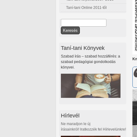
Taní-tani Online 2011-től
Keresés
Keresés űrlap
Taní-tani Könyvek
Szabad írás – szabad hozzáférés: a
Kn
szabad pedagógiai gondolkodás
könyvei.
Hírlevél
Ne maradjon le új
írásainkról! Iratkozzék fel Hírlevelünkre!