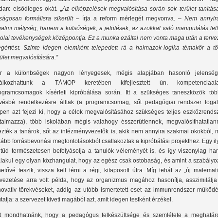
darc elsődleges okát.
„Az elképzelések megvalósítása során sok terület tanítása
lságosan formálisra sikerült
– írja a reform mérlegét megvonva. –
Nem annyir
galmi mélység, hanem a külsőségek, a jelölések, az azokkal való manipulálás let
kolai tevékenységek középpontja. Ez a munka ezáltal nem vonta maga után a terve
gértést. Szinte idegen elemként telepedett rá a halmazok-logika témakör a tö
rület megvalósítására.”
r a különbségek nagyon lényegesek, mégis alapjában hasonló jelenség
lálkozhattunk a TÁMOP keretében kifejlesztett ún. kompetenciaal
ogramcsomagok kísérleti kipróbálása során. Itt a szükséges taneszközök töb
vésbé rendelkezésre álltak (a programcsomag, sőt pedagógiai rendszer foga
pen azt fejezi ki, hogy a célok megvalósításához szükséges teljes eszközrendsz
rtalmazza), több iskolában mégis valahogy ésszerűtlennek, megvalósíthatatlan
ezték a tanárok, sőt az intézményvezetők is, akik nem annyira szakmai okokból, 
kább forrásbevonási megfontolásokból csatlakoztak a kipróbálási projekthez. Egy i
titűd természetesen befolyásolja a tanulók véleményét is, és így viszonylag ha
alakul egy olyan közhangulat, hogy az egész csak ostobaság, és amint a szabályo
hetővé teszik, vissza kell térni a régi, kitaposott útra. Míg tehát az „új matemat
vezetése arra volt példa, hogy az organizmus magához hasonítja, asszimilálja
novatív törekvéseket, addig az utóbb ismertetett eset az immunrendszer működé
tatja: a szervezet kiveti magából azt, amit idegen testként érzékel.
t mondhatnánk, hogy a pedagógus felkészültsége és szemlélete a meghatár