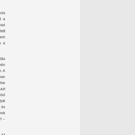
ois
t a
ssel
ett
nem
n a
tás
yén
. A
yan
tve
azt
lsó
yik
 és
nok
t –
„az