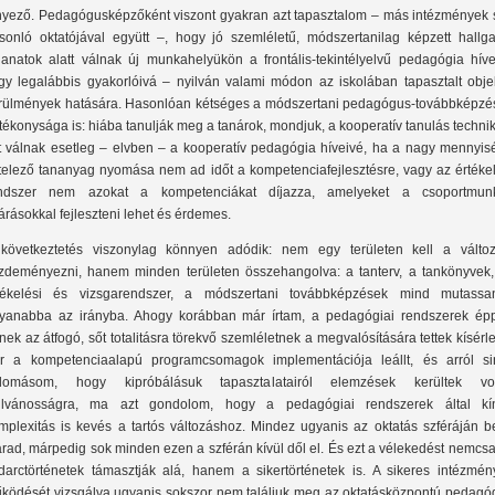
nyező. Pedagógusképzőként viszont gyakran azt tapasztalom – más intézmények 
sonló oktatójával együtt –, hogy jó szemléletű, módszertanilag képzett hallga
llanatok alatt válnak új munkahelyükön a frontális-tekintélyelvű pedagógia híve
gy legalábbis gyakorlóivá – nyilván valami módon az iskolában tapasztalt objek
rülmények hatására. Hasonlóan kétséges a módszertani pedagógus-továbbképzé
tékonysága is: hiába tanulják meg a tanárok, mondjuk, a kooperatív tanulás technik
t válnak esetleg – elvben – a kooperatív pedagógia híveivé, ha a nagy mennyis
telező tananyag nyomása nem ad időt a kompetenciafejlesztésre, vagy az értékel
ndszer nem azokat a kompetenciákat díjazza, amelyeket a csoportmun
járásokkal fejleszteni lehet és érdemes.
következtetés viszonylag könnyen adódik: nem egy területen kell a változ
zdeményezni, hanem minden területen összehangolva: a tanterv, a tankönyvek,
tékelési és vizsgarendszer, a módszertani továbbképzések mind mutassa
yanabba az irányba. Ahogy korábban már írtam, a pedagógiai rendszerek ép
nek az átfogó, sőt totalitásra törekvő szemléletnek a megvalósítására tettek kísérle
r a kompetenciaalapú programcsomagok implementációja leállt, és arról si
domásom, hogy kipróbálásuk tapasztalatairól elemzések kerültek vo
ilvánosságra, ma azt gondolom, hogy a pedagógiai rendszerek által kín
mplexitás is kevés a tartós változáshoz. Mindez ugyanis az oktatás szféráján be
rad, márpedig sok minden ezen a szférán kívül dől el. És ezt a vélekedést nemcs
darctörténetek támasztják alá, hanem a sikertörténetek is. A sikeres intézmén
ködését vizsgálva ugyanis sokszor nem találjuk meg az oktatásközpontú pedagóg