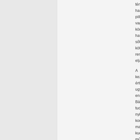
té
ha
pi
va
kö
ha
ső
kö
re
el
A 
ke
ér
ug
en
Bá
tu
ny
ko
ma
ku
mű