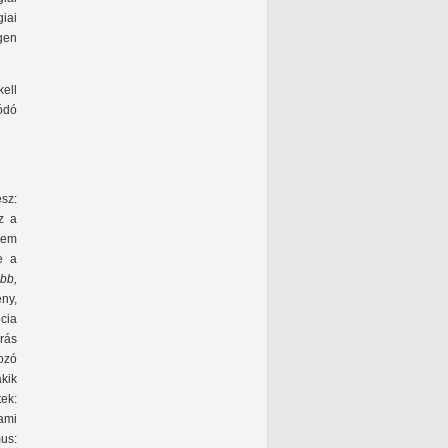
iai
gen
ell
ódó
sz:
z a
nem
e a
bb,
ny,
ncia
rás
ozó
kik
ek:
 ami
us: