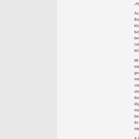
„e
Az
th
kö
tu
be
cs
kö
Mi
mi
go
me
cs
vi
ku
lé
ma
be
és
me
A 