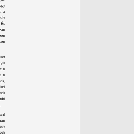
egy
ja a
yelv
. És
yan
ben
ezen
ket
yik
n: a
s a
ek,
kel
nek
ató
.
an)
mán
egy
beli