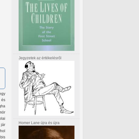
Jegyzetek az értékelésről
egy
 és
gha
mör
olai
Homer Lane újra és újra
 jár
hol
bbis