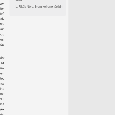
sok
L. Ritók Nóra: Nem kellene törődni
tók
ivé
tív
sek
áit,
égű
ési
kás
ást
 az
nak
pen
tet.
ncs
lna
ált
lül
ak a
yek
iai