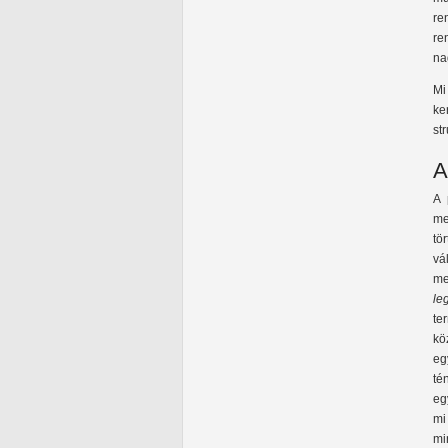
re
re
na
Mi
ke
st
A
A 
me
tö
vá
me
le
te
kö
eg
té
eg
mi
mi