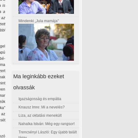
 is
a a
t az
Mindenki „Jula mamája”
zett
bbi
gel
apú
bé-
lma
ert
Ma leginkább ezeket
nak
mint
olvassák
lyen
mar
Igazságosság és empátia
zók
Knausz Imre: Mi a nevelés?
ika”
 az
Liza, az oktatási menekült
sét
Nahalka István: Még egy rangsor!
Trencsényi László: Egy újabb talált
ozó
tárgy