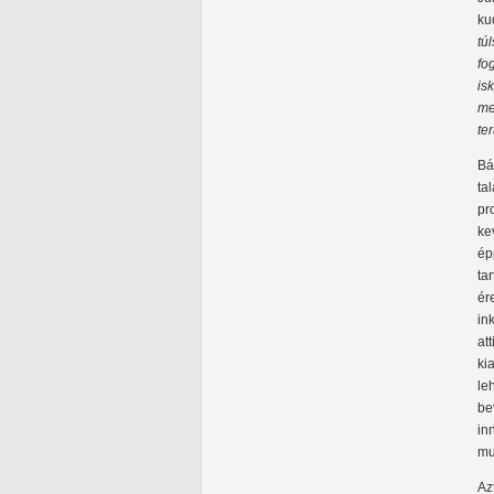
ku
tú
fo
is
me
te
Bá
ta
pr
ke
ép
ta
ér
in
at
ki
le
be
in
mu
Az