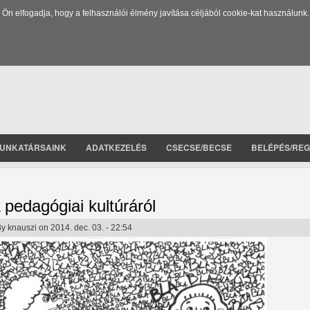
 elfogadja, hogy a felhasználói élmény javítása céljából cookie-kat használunk.
UNKATÁRSAINK
ADATKEZELÉS
CSECSE/BECSE
BELÉPÉS/REG
 pedagógiai kultúráról
By
knauszi
on 2014. dec. 03. - 22:54