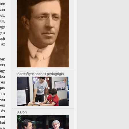
unk
san
nek.
uk,
agy
gy a
eti
 az
nek
ek)
agy
Személyre szabott pedagógia
leg
v és
pla
en a
yen
-es
 és
A Don
nem
drei
ja a