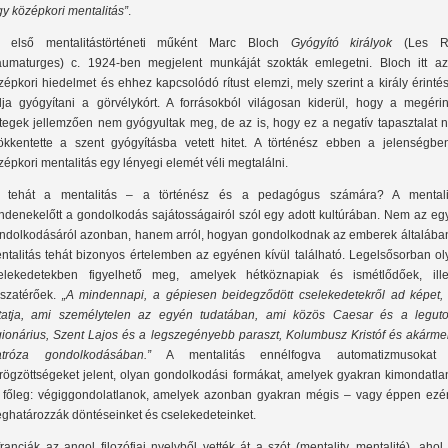
gy középkori mentalitás”
.
 első mentalitástörténeti műként Marc Bloch
Gyógyító királyok
(Les R
aumaturges) c. 1924-ben megjelent munkáját szokták emlegetni. Bloch itt az
zépkori hiedelmet és ehhez kapcsolódó rítust elemzi, mely szerint a király érinté
dja gyógyítani a görvélykórt. A forrásokból világosan kiderül, hogy a megérint
tegek jellemzően nem gyógyultak meg, de az is, hogy ez a negatív tapasztalat 
ökkentette a szent gyógyításba vetett hitet. A történész ebben a jelenségbe
zépkori mentalitás egy lényegi elemét véli megtalálni.
 tehát a mentalitás – a történész és a pedagógus számára? A mentali
ndenekelőtt a gondolkodás sajátosságairól szól egy adott kultúrában. Nem az eg
ndolkodásáról azonban, hanem arról, hogyan gondolkodnak az emberek általában
ntalitás tehát bizonyos értelemben az egyénen kívül található. Legelsősorban ol
elekedetekben figyelhető meg, amelyek hétköznapiak és ismétlődőek, ille
sszatérőek.
„A mindennapi, a gépiesen beidegződött cselekedetekről ad képet, 
tatja, ami személytelen az egyén tudatában, ami közös Caesar és a leguto
gionárius, Szent Lajos és a legszegényebb paraszt, Kolumbusz Kristóf és akármel
tróza gondolkodásában.”
A mentalitás ennélfogva automatizmusokat
rögzöttségeket jelent, olyan gondolkodási formákat, amelyek gyakran kimondatla
 főleg: végiggondolatlanok, amelyek azonban gyakran mégis – vagy éppen ezér
ghatározzák döntéseinket és cselekedeteinket.
franciák az angol filozófiai nyelvből vették át a szót (mentality, mentalité), ahol