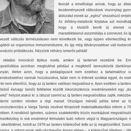
fennáll a lehetősége annak, hogy az által
kezdeményezett változások viszonylag gyor
áldozatul esnek az „egész” visszahúzó erejé
Az élőlény-metaforát folytatva azt mondhatj
hogy a kívülről bevitt új elemet v
maradéktalanul asszimilálja a szervezet, és í
rvezett változás természetesen nem következik be, vagy éppen ellenkezőleg kiv
gából az organizmus immunrendszere, és így még látványosabban vall kudarcot
novációs próbálkozás. Nézzünk néhány ismerős példát!
 oktatási innováció tipikus esete, amikor új tantervet vezetünk be. En
gvalósítása azonban megbukhat például a megfelelő taneszközök (tankönyv
ányán, illetve azon, hogy a pedagógusok nem ezekhez a tartalmakhoz v
rendezésekhez vannak hozzászokva, talán nem is értenek azokkal egyet, és eset
nki nem ellenőrzi, hogy az új tanterv valóban megvalósul-e. Ilyen esetben a tanter
(külső és/vagy belső) feltételek közötti inkonzisztencia eredményeként egy „du
nekű” helyzet alakul ki: a látszat szerint az új tanterv megvalósítása zajlik, miközb
ntermi szinten minden a régi marad. Országos méretű példa lehet az il
konzisztenciára a Varga Tamás nevével fémjelzett matematikatanítási reform a 70
ekben. A rendkívül ígéretes, számos szaktekintély közös munkájával megvalósuló
mzetközileg is sok eredményt felmutatni tudó reform végül is Magyarországon 
tt sikertörténet, holott az 1978-as tanterv kötelezővé tette az új megközelítést. Szen
lianna, a reform egyik aktív résztvevője éppen ebben – a kötelezővé tételben – lát