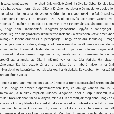
 hisz ez természetes! – mondhatnánk. A nők történelmi súlya korábban tényleg ki
lt, és ha egyszer nem nők csinálták a történelmet, akkor elég mesterkélt dolog l
i témákkal telerakni a tankönyveket. A történelem nagyobb részt a férfiakról szól, e
történelem tantárgy is a férfiakról szól. A döntéshozók alighanem valami ilyes
ndolnak, és ezért nem merült fel komolyan egyik tantervi átalakulás idején sem 
rv, hogy nemi szempontból kiegyensúlyozottabbá tegyék a tananyagot.
lószínűleg ez a megközelítés számít természetesnek a szélesebb közvéleményben 
akhogy a történelemnek ez a percepciója – hogy ez valami férfidolog – maga
edménye annak a módnak, ahogy a laikusok elsősorban találkoznak a történelemm
az az iskolai oktatásnak. Történelemtanításunk ugyanis rendületlenül ragaszkodi
. századi államtörténeti hagyományhoz, amelyben a történelem legfontos
ereplői az államok, az állami intézmények és az államférfiak. Ha viszon
rténelemtanítás két vezető témája a politika és a háború, akkor a tanórá
litikusokkal és katonákkal fognak találkozni a kisdiákok. És valóban, ők hosszú i
árólag férfiak voltak.
 ennek a torz tananyagfelfogásnak az üzenete a nemi szocializáció szempontjáb
 első, hogy az ember alapértelmezetten férfi, és amúgy vannak nők is. M
rajafalván, a hupikék törpikék különös világában, ahol a törp hímnemű, kiv
rpillát. Konkrétabban: mind a lányok, mind a fiúk azt tanulják meg ebből, hogy az 
ndje ez: a komoly feladatokat a férfiak látják el, a fontos döntéseket a férfiak hozzák
 az ún. lényegre koncentrálunk, azaz a politikára és a háborúkra, az ál
tézményeire, akkor a nők nem számítanak. Mondhatjuk persze, hogy tényleg ez vol