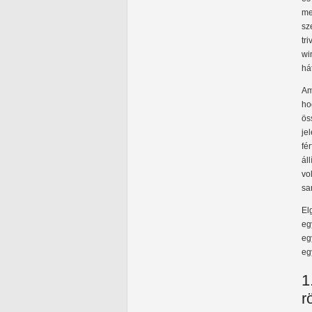
me
sz
tr
wi
há
Am
ho
ös
je
fé
ál
vo
sa
El
eg
eg
eg
1
r