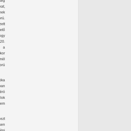
ség
at,
nek
rú.
zett
ető
hogy
 20.
, a
kor
nél
orú
ika
ban
zéró
lok
nem
 ezt
sen
álni