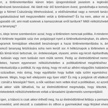
en, a történelemtanítási kánon teljes újragondolását javaslom a legkivál
rténészek bevonásával. Aki látott már élő tizenhárom évest, gondolhatja-e komol
gy a Német Császárság létrehozásával, a védővámokkal vagy a nemzeti tanác
galakulásával kell megszerettetni velük a történelmet? És ha nem, akkor mi a
gasabb cél, ami miatt ezeknek a kamaszoknak erről tanítunk? Mitől nélkülözhetet
 a tananyag?
s, ideje lenne szembenézni azzal, hogy a történelem nemcsak politika. A mindenn
et története legalább száz éve polgárjogot nyert a történettudományban, és altern
ogramok formájában elkezdett beszivárogni a hazai történelemtanításba is, á
telező tananyag felülírására soha nem került sor. A hétköznapok a történelem a
tűs témái közé tartoznak, ún. érdekességek, olyasmi, amire egy kicsit rápillanthat
 tudásán vagy nem tudásán nem múlik semmi. Pedig az életmódtörténet nemc
dekes, hanem egyenesen nélkülözhetetlen a politikatörténet megértéséhez 
ntextualizálja a politikát. Az egy dolog, hogy mi volt az athéni népgyűlés hatáskör
 században, más dolog, hogy egyáltalán hogy tudtak rajta szólni egymáshoz
berek. Mégis, hogy kell elképzelni egy ilyen vitát? És míg a polgárok ott vitatkoz
t csinált a feleségük? Nem, a nők valóban nem vettek részt a politikában, ez azo
ak akkor válik láthatóvá, ha az életmódtörténet megmutatja, hogy léteztek,
elekedeteik nélkülözhetetlenek voltak a társadalmi újratermelés szempontjából.
 igen, a háború is csak akkor érthető meg, ha az életmódtörténet feltárja a perma
envedést, amit okozott: a csatatéren és otthon a gyermeküket vagy férjüket elve