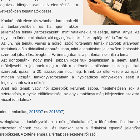
logatva a kiterjedt kvantitatív elemzésből – a
vetkezőkben foglalhatók össze.
Konkrét nők eleve kis számban fordulnak elő
a tankönyvekben, és ha igen, akkor
jellemzően férfiak „tartozékaként”, mint valakinek a felesége, lánya, anyja. Az
egyetlen történelmi nőalak, aki egy egész lecke főszereplője, Mária Terézia.
Az ún. női témák, vagyis a nőkről szóló történelmi témák nagyobb arányban
fordulnak elő a didaktikai apparátusban, mint a tanulásban jellemzően fontosabb
szerepet játszó főszövegben. Ez önmagában is a perifériára szorítja a témát.
Azt gondolnánk, hogy minél jobban közelítjük tematikusan a jelent, annál
erőteljesebben jelennek meg a nők a történelemtanításban, hiszen politikai
szerepük igazán a 20. században nőtt meg. Ennek az ellenkezője az igaz,
minden vizsgált tankönyvsorozatban a nyolcadikos könyvekben esett a
legkevesebb szó a nőkről.
Ahol női témák vagy női szereplők kerülnek szóba, meglehetősen sok a
sztereotípia, a nyelvi előítéletesség, az egyik tankönyv még kifejezetten szexista
viccet is tartalmaz.
örténelemtanítás,
2015/07
és
2016/07
)
szefoglalva: a tankönyvekben a nők „láthatatlanok”, a történelem fősodrán kív
redezetten tűnnek csak fel, és ilyenkor sem a férfiakkal egyenlő jelentős
ereplőkként. A történelemóra a férfiak cselekedeteiről szól.