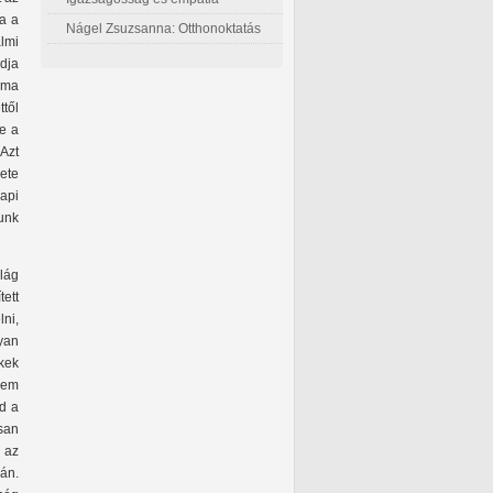
a a
Nágel Zsuzsanna: Otthonoktatás
almi
dja
téma
től
re a
Azt
nete
api
gunk
lág
ett
ni,
yan
kek
nem
nd a
san
 az
án.