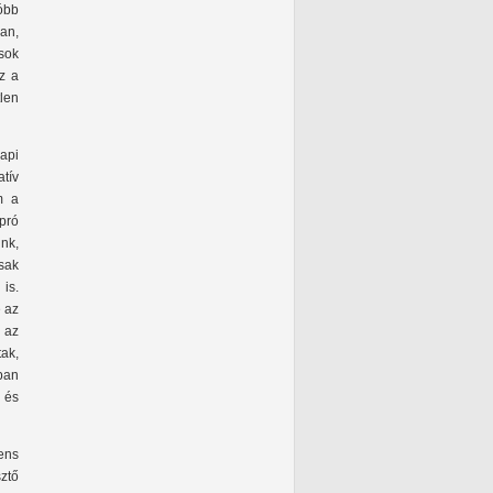
óbb
yan,
sok
z a
len
api
atív
m a
pró
unk,
sak
is.
e az
 az
tak,
nban
 és
nens
sztő