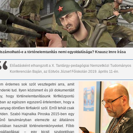
lszámolható-e a történelemtanítás nemi egyoldalúsága? Knausz Imre írása
Előadásként elhangzott a X. Tantárgy-pedagógiai Nemzetközi Tudományos
Konferencián Baján, az Eötvös József Főiskolán 2019. április 11-én.
m érdemes sok szót vesztegetni arra, amit
ndenki tud. Ilyen közismert és jól dokumentált
ny, hogy történelemtanításunk férfiközpontú
ban az egészen egyszerű értelemben, hogy a
nanyag döntően férfiakról szól. Erről tehát csak
viden. Szabó Hajnalka Piroska 2015-ben egy
tűnő tanulmányban elemezte az általános
kolában használt történelemkönyveket. Főbb
gállapításai – egy kicsit szubjektívan