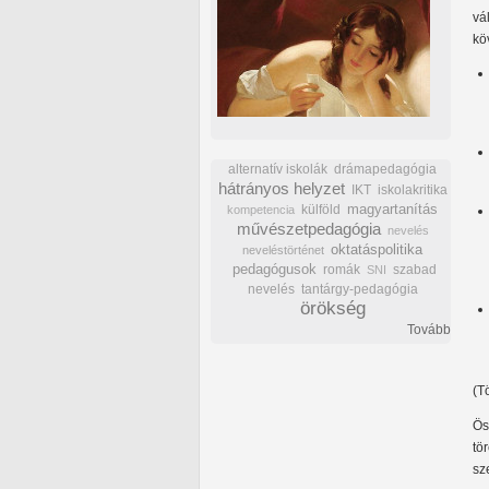
vá
kö
alternatív iskolák
drámapedagógia
hátrányos helyzet
IKT
iskolakritika
külföld
magyartanítás
kompetencia
művészetpedagógia
nevelés
oktatáspolitika
neveléstörténet
pedagógusok
romák
szabad
SNI
nevelés
tantárgy-pedagógia
örökség
Tovább
(T
Ös
tö
sz