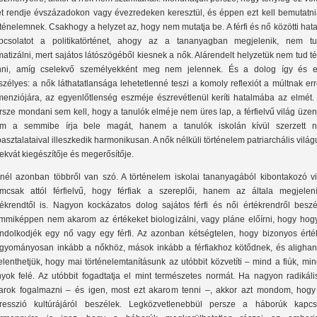
et rendje évszázadokon vagy évezredeken keresztül, és éppen ezt kell bemutatni
rténelemnek. Csakhogy a helyzet az, hogy nem mutatja be. A férfi és nő közötti hat
pcsolatot a politikatörténet, ahogy az a tananyagban megjelenik, nem tu
matizálni, mert sajátos látószögéből kiesnek a nők. Alárendelt helyzetük nem tud 
nni, amíg cselekvő személyekként meg nem jelennek. És a dolog így és et
szélyes: a nők láthatatlansága lehetetlenné teszi a komoly reflexiót a múltnak er
menziójára, az egyenlőtlenség eszméje észrevétlenül keríti hatalmába az elmét. 
rsze mondani sem kell, hogy a tanulók elméje nem üres lap, a férfielvű világ üze
m a semmibe írja bele magát, hanem a tanulók iskolán kívül szerzett n
pasztalataival illeszkedik harmonikusan. A nők nélküli történelem patriarchális vilá
ekvát kiegészítője és megerősítője.
nél azonban többről van szó. A történelem iskolai tananyagából kibontakozó vi
mcsak attól férfielvű, hogy férfiak a szereplői, hanem az általa megjelenít
tékrendtől is. Nagyon kockázatos dolog sajátos férfi és női értékrendről beszél
mmiképpen nem akarom az értékeket biologizálni, vagy pláne előírni, hogy hog
ndolkodjék egy nő vagy egy férfi. Az azonban kétségtelen, hogy bizonyos érté
gyományosan inkább a nőkhöz, mások inkább a férfiakhoz kötődnek, és aligha
jelenthetjük, hogy mai történelemtanításunk az utóbbit közvetíti – mind a fiúk, mi
nyok felé. Az utóbbit fogadtatja el mint természetes normát. Ha nagyon radikáli
arok fogalmazni – és igen, most ezt akarom tenni –, akkor azt mondom, hogy
resszió kultúrájáról beszélek. Legközvetlenebbül persze a háborúk kapcs