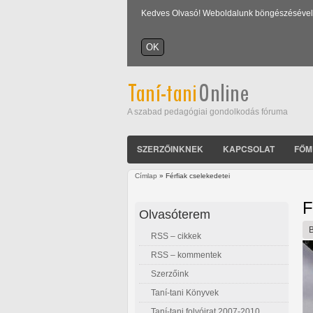
Kedves Olvasó! Weboldalunk böngészésével Ön
A szabad pedagógiai gondolkodás fóruma
SZERZŐINKNEK
KAPCSOLAT
FŐM
Címlap
» Férfiak cselekedetei
Jelenlegi hely
F
Olvasóterem
RSS – cikkek
RSS – kommentek
Szerzőink
Taní-tani Könyvek
Taní-tani folyóirat 2007-2010