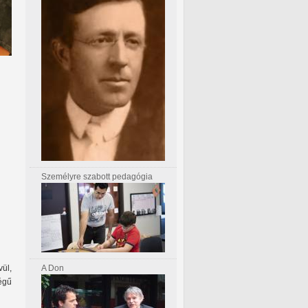
Személyre szabott pedagógia
ül,
A Don
égű