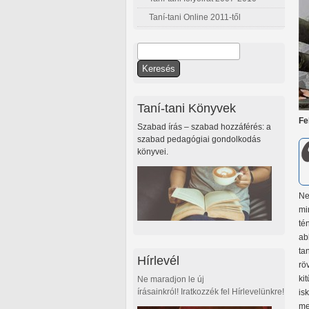
Taní-tani Online 2011-től
Keresés
Keresés űrlap
Taní-tani Könyvek
Fe
Szabad írás – szabad hozzáférés: a
szabad pedagógiai gondolkodás
könyvei.
Ne
mi
té
ab
ta
Hírlevél
rö
ki
Ne maradjon le új
írásainkról! Iratkozzék fel Hírlevelünkre!
is
me