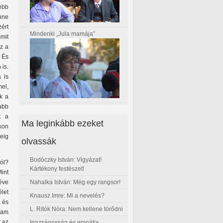
sebb
enne
zért
Mindenki „Jula mamája”
mit
az a
 És
is.
 is
el,
k a
abb
t a
Ma leginkább ezeket
kon
deig
olvassák
Bodóczky István: Vigyázat!
ól?
Kártékony festészet!
int
éve
Nahalka István: Még egy rangsor!
élet
Knausz Imre: Mi a nevelés?
, és
L. Ritók Nóra: Nem kellene törődni
lam
t az
Igazságosság és empátia