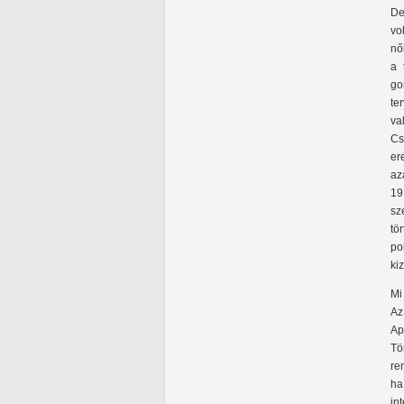
De
vo
nő
a 
go
te
va
Cs
er
az
19
sz
tö
po
kiz
Mi
Az
Ap
Tö
re
ha
in