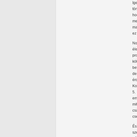
Ig
tö
ho
me
ma
ez
No
él
pr
kö
be
de
ér
Ko
5.
em
mi
cs
cs
És
sz