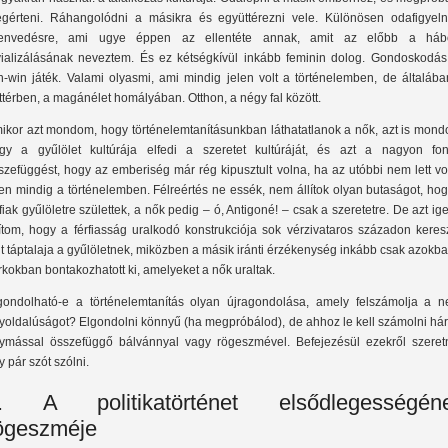
gérteni. Ráhangolódni a másikra és együttérezni vele. Különösen odafigyeln
envedésre, ami ugye éppen az ellentéte annak, amit az előbb a háb
ivializálásának neveztem. És ez kétségkívül inkább feminin dolog. Gondoskodás
n-win játék. Valami olyasmi, ami mindig jelen volt a történelemben, de általába
ttérben, a magánélet homályában. Otthon, a négy fal között.
ikor azt mondom, hogy történelemtanításunkban láthatatlanok a nők, azt is mond
gy a gyűlölet kultúrája elfedi a szeretet kultúráját, és azt a nagyon fon
szefüggést, hogy az emberiség már rég kipusztult volna, ha az utóbbi nem lett v
len mindig a történelemben. Félreértés ne essék, nem állítok olyan butaságot, ho
rfiak gyűlöletre születtek, a nők pedig – ó, Antigoné! – csak a szeretetre. De azt ig
lítom, hogy a férfiasság uralkodó konstrukciója sok vérzivataros századon keres
lt táptalaja a gyűlöletnek, miközben a másik iránti érzékenység inkább csak azokb
rkokban bontakozhatott ki, amelyeket a nők uraltak.
gondolható-e a történelemtanítás olyan újragondolása, amely felszámolja a n
yoldalúságot? Elgondolni könnyű (ha megpróbálod), de ahhoz le kell számolni há
ymással összefüggő bálvánnyal vagy rögeszmével. Befejezésül ezekről szeret
y pár szót szólni.
. A politikatörténet elsődlegességén
ögeszméje