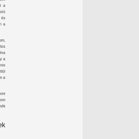
i a
orú
 és
n a
om,
tos
olna
gy a
enis
ztül
an a
emi
rom
nék
ek