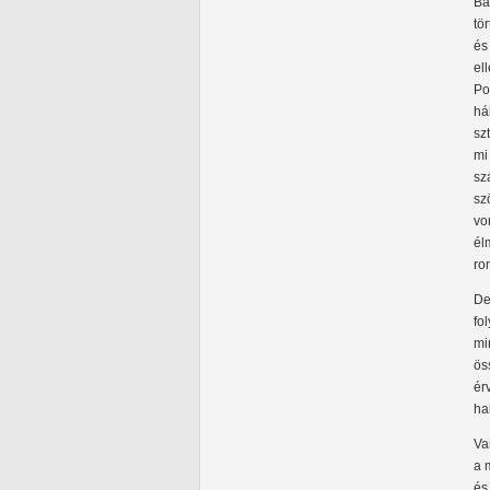
Bá
tö
és
el
Po
há
sz
mi
sz
sz
vo
él
ro
De
fo
mi
ös
ér
ha
Va
a 
és