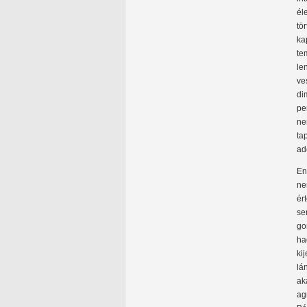
él
tö
ka
te
le
ve
di
pe
ne
ta
ad
En
ne
ér
se
go
ha
ki
lá
ak
ag