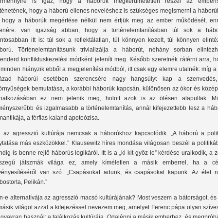
rmennyire is igaz, hogy a háborúk megkerülhetetlen részei az emberi
rténetének, hogy a háború ellenes neveléshez is szükséges megismerni a háborúk
 hogy a háborúk megértése nélkül nem értjük meg az ember működését, en
lenére: van igazság abban, hogy a történelemtanításban túl sok a hábo
ntosabban itt is: túl sok a reflektálatlan, túl könnyen kezelt, túl könnyen elinté
ború. Történelemtanításunk trivializálja a háborút, néhány sorban elintézh
tenderd konfliktuskezelési módként jeleníti meg. Később szeretnék rátérni arra, 
 minden hiányzik ebből a megjelenítési módból, itt csak egy elemre utalnék: míg a
ázad háborúi esetében szerencsére nagy hangsúlyt kap a szenvedés
örnyűségek bemutatása, a korábbi háborúk kapcsán, különösen az ókor és közép
natkozásában ez nem jelenik meg, holott azok is az ölésen alapultak. Mi
ményszerűbb és izgalmasabb a történelemtanítás, annál kifejezettebb lesz a háb
mantikája, a férfias kaland apoteózisa.
 az agresszió kultúrája nemcsak a háborúkhoz kapcsolódik. „A háború a polit
lytatása más eszközökkel.” Klausewitz híres mondása világosan beszél a politiká
ndig is benne rejlő háborús logikáról. Itt is a „ki kit győz le” kérdése uralkodik, a 
szegű játszmák világa ez, amely kíméletlen a másik emberrel, ha a cé
vényesítéséről van szó. „Csapásokat adunk, és csapásokat kapunk. Az élet 
bostorta, Pelikán.”
n-e alternatívája az agresszió macsó kultúrájának? Most veszem a bátorságot, és
másik világot azzal a kifejezéssel nevezem meg, amelyet Ferenc pápa olyan szíve
 gyakran használ: a találkozás kultúrája. Odalépni a másik emberhez, és megprób