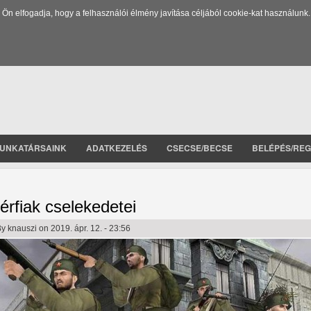
 elfogadja, hogy a felhasználói élmény javítása céljából cookie-kat használunk.
UNKATÁRSAINK
ADATKEZELÉS
CSECSE/BECSE
BELÉPÉS/REG
érfiak cselekedetei
By
knauszi
on 2019. ápr. 12. - 23:56