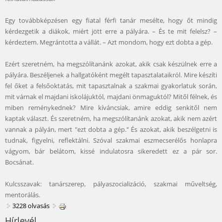
Egy továbbképzésen egy fiatal férfi tanár mesélte, hogy őt mindig
kérdezgetik a diákok, miért jött erre a pályára. – És te mit felelsz? –
kérdeztem. Megrántotta a vállát. – Azt mondom, hogy ezt dobta a gép.
Ezért szeretném, ha megszólítanánk azokat, akik csak készülnek erre a
pályára. Beszéljenek a hallgatóként megélt tapasztalataikról. Mire készíti
fel őket a felsőoktatás, mit tapasztalnak a szakmai gyakorlatuk során,
mit várnak el majdani iskolájuktól, majdani önmaguktól? Mitől félnek, és
miben reménykednek? Mire kíváncsiak, amire eddig senkitől nem
kaptak választ. És szeretném, ha megszólítanánk azokat, akik nem azért
vannak a pályán, mert "ezt dobta a gép." És azokat, akik beszélgetni is
tudnak, figyelni, reflektálni. Szóval szakmai eszmecserélős honlapra
vágyom, bár belátom, kissé indulatosra sikeredett ez a pár sor.
Bocsánat.
Kulcsszavak: tanárszerep, pályaszocializáció, szakmai műveltség,
mentorálás.
3228 olvasás
Hírlevél