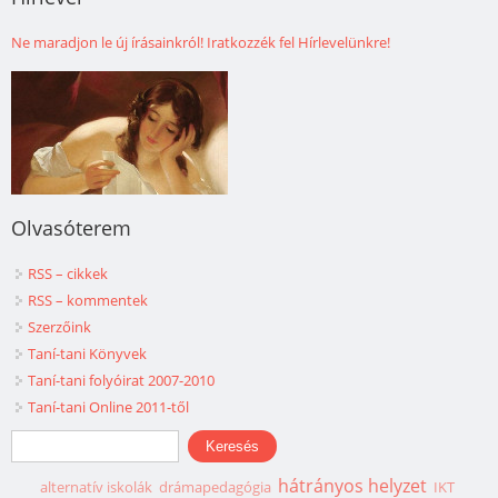
Ne maradjon le új írásainkról! Iratkozzék fel Hírlevelünkre!
Olvasóterem
RSS – cikkek
RSS – kommentek
Szerzőink
Taní-tani Könyvek
Taní-tani folyóirat 2007-2010
Taní-tani Online 2011-től
Keresés űrlap
Keresés
hátrányos helyzet
alternatív iskolák
drámapedagógia
IKT