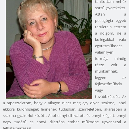
tanítottam nehéz
sorsú gyerekeket.
Aztán a
pedagógia egyéb
területein tettem
a dolgom, de a
kollégákkal való
együttműködés
valamilyen
formája mindig
része volt a
munkámnak,
legyen az
fejlesztőműhely
vagy
továbbképzés. Az
a tapasztalatom, hogy a világon nincs még egy olyan szakma, ahol
ekkora különbségek lennének tudásban, szemléletben, akarásban a
szakma gyakorlói között. Ahol ennyi elhivatott és ennyi kiégett, ennyi
nagy tudású és ennyi dilettáns ember működne ugyanazzal a
felhatalmazással.