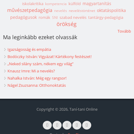
magyartanítás
iskolakritika
külföld
kompetencia
művészetpedagógia
oktatáspolitika
nevelés
neveléstörténet
pedagógusok
romák
szabad nevelés
tantárgy-pedagógia
SNI
örökség
Tovább
Ma leginkább ezeket olvassák
Igazságosság és empátia
Bodóczky István: Vigyázat! Kártékony festészet!
„Neked silány szám, nékem egy világ”
Knausz Imre: Mi a nevelés?
Nahalka István: Még egy rangsor!
Nágel Zsuzsanna: Otthonoktatás
Copyright © 2026, Taní-tani Online