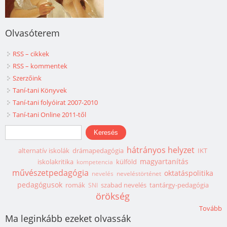
Olvasóterem
RSS – cikkek
RSS – kommentek
Szerzőink
Taní-tani Könyvek
Taní-tani folyóirat 2007-2010
Taní-tani Online 2011-től
Keresés űrlap
Keresés
hátrányos helyzet
alternatív iskolák
drámapedagógia
IKT
magyartanítás
iskolakritika
külföld
kompetencia
művészetpedagógia
oktatáspolitika
nevelés
neveléstörténet
pedagógusok
romák
szabad nevelés
tantárgy-pedagógia
SNI
örökség
Tovább
Ma leginkább ezeket olvassák