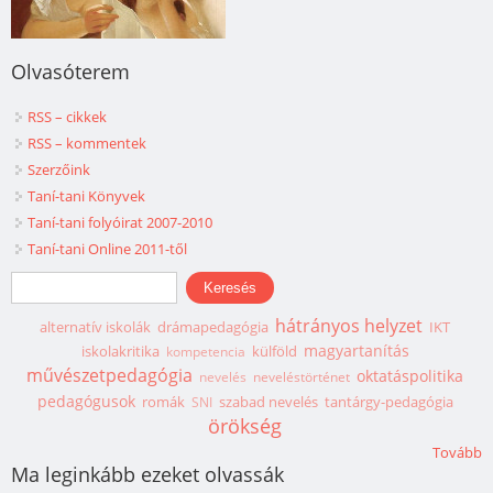
Olvasóterem
RSS – cikkek
RSS – kommentek
Szerzőink
Taní-tani Könyvek
Taní-tani folyóirat 2007-2010
Taní-tani Online 2011-től
Keresés űrlap
Keresés
hátrányos helyzet
alternatív iskolák
drámapedagógia
IKT
magyartanítás
iskolakritika
külföld
kompetencia
művészetpedagógia
oktatáspolitika
nevelés
neveléstörténet
pedagógusok
romák
szabad nevelés
tantárgy-pedagógia
SNI
örökség
Tovább
Ma leginkább ezeket olvassák