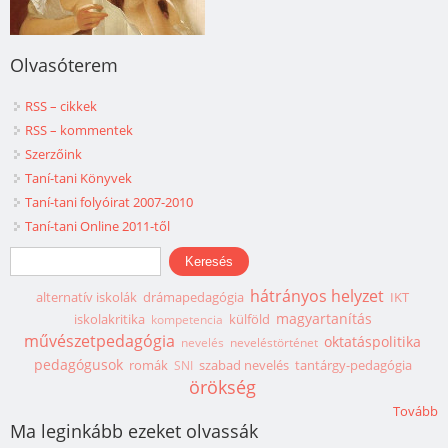
Olvasóterem
RSS – cikkek
RSS – kommentek
Szerzőink
Taní-tani Könyvek
Taní-tani folyóirat 2007-2010
Taní-tani Online 2011-től
Keresés űrlap
Keresés
hátrányos helyzet
alternatív iskolák
drámapedagógia
IKT
magyartanítás
iskolakritika
külföld
kompetencia
művészetpedagógia
oktatáspolitika
nevelés
neveléstörténet
pedagógusok
romák
szabad nevelés
tantárgy-pedagógia
SNI
örökség
Tovább
Ma leginkább ezeket olvassák