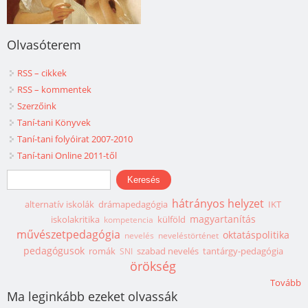
Olvasóterem
RSS – cikkek
RSS – kommentek
Szerzőink
Taní-tani Könyvek
Taní-tani folyóirat 2007-2010
Taní-tani Online 2011-től
Keresés űrlap
Keresés
hátrányos helyzet
alternatív iskolák
drámapedagógia
IKT
magyartanítás
iskolakritika
külföld
kompetencia
művészetpedagógia
oktatáspolitika
nevelés
neveléstörténet
pedagógusok
romák
szabad nevelés
tantárgy-pedagógia
SNI
örökség
Tovább
Ma leginkább ezeket olvassák