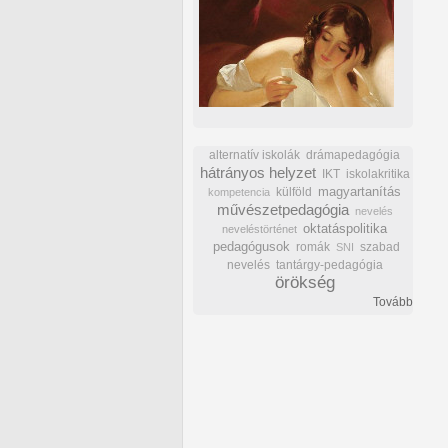
alternatív iskolák
drámapedagógia
hátrányos helyzet
IKT
iskolakritika
külföld
magyartanítás
kompetencia
művészetpedagógia
nevelés
oktatáspolitika
neveléstörténet
pedagógusok
romák
szabad
SNI
nevelés
tantárgy-pedagógia
örökség
Tovább