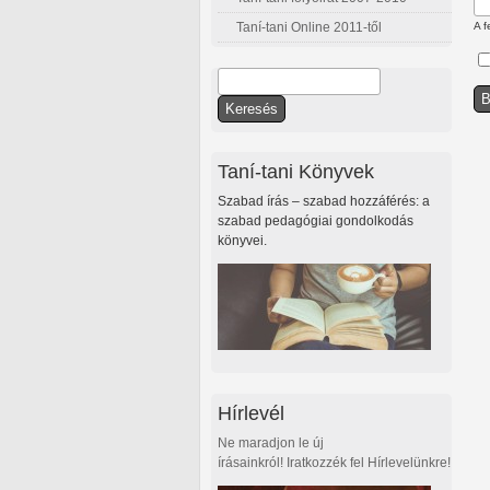
Taní-tani Online 2011-től
A f
Keresés
Keresés űrlap
Taní-tani Könyvek
Szabad írás – szabad hozzáférés: a
szabad pedagógiai gondolkodás
könyvei.
Hírlevél
Ne maradjon le új
írásainkról! Iratkozzék fel Hírlevelünkre!