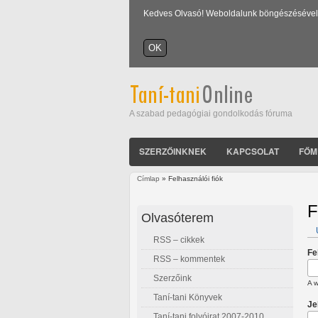
Kedves Olvasó! Weboldalunk böngészésével Ön
A szabad pedagógiai gondolkodás fóruma
SZERZŐINKNEK
KAPCSOLAT
FŐM
Címlap
» Felhasználói fiók
Jelenlegi hely
F
Olvasóterem
RSS – cikkek
E
Fe
RSS – kommentek
Szerzőink
A w
Taní-tani Könyvek
Je
Taní-tani folyóirat 2007-2010