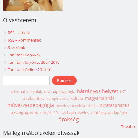
Olvasóterem
RSS – cikkek
RSS – kommentek
Szerzőink
Taní-tani Könyvek
Taní-tani folyóirat 2007-2010
Taní-tani Online 2011-től
Keresés űrlap
Keresés
hátrányos helyzet
alternatív iskolák
drámapedagógia
IKT
magyartanítás
iskolakritika
külföld
kompetencia
művészetpedagógia
oktatáspolitika
nevelés
neveléstörténet
pedagógusok
romák
szabad nevelés
tantárgy-pedagógia
SNI
örökség
Tovább
Ma leginkább ezeket olvassák