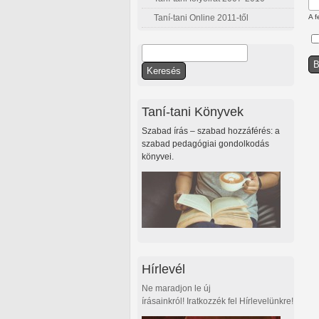
Taní-tani Online 2011-től
A f
Keresés
Keresés űrlap
Taní-tani Könyvek
Szabad írás – szabad hozzáférés: a
szabad pedagógiai gondolkodás
könyvei.
Hírlevél
Ne maradjon le új
írásainkról! Iratkozzék fel Hírlevelünkre!