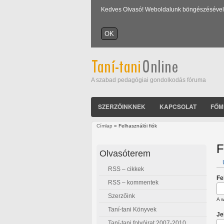
Kedves Olvasó! Weboldalunk böngészésével Ön
A szabad pedagógiai gondolkodás fóruma
SZERZŐINKNEK
KAPCSOLAT
FŐM
Címlap
» Felhasználói fiók
Jelenlegi hely
F
Olvasóterem
RSS – cikkek
E
Fe
RSS – kommentek
Szerzőink
A w
Taní-tani Könyvek
Je
Taní-tani folyóirat 2007-2010