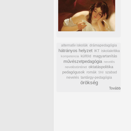
alternatív iskolák
drámapedagógia
hátrányos helyzet
IKT
iskolakritika
külföld
magyartanítás
kompetencia
művészetpedagógia
nevelés
oktatáspolitika
neveléstörténet
pedagógusok
romák
szabad
SNI
nevelés
tantárgy-pedagógia
örökség
Tovább