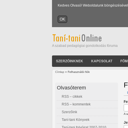
Kedves Olvasó! Weboldalunk böngészésével Ön
A szabad pedagógiai gondolkodás fóruma
SZERZŐINKNEK
KAPCSOLAT
FŐM
Címlap
» Felhasználói fiók
Jelenlegi hely
F
Olvasóterem
RSS – cikkek
E
Fe
RSS – kommentek
Szerzőink
A w
Taní-tani Könyvek
Je
Taní-tani folyóirat 2007-2010