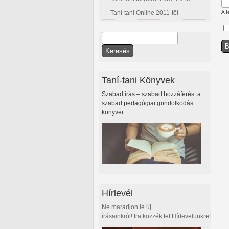
Taní-tani Online 2011-től
A f
Keresés
Keresés űrlap
Taní-tani Könyvek
Szabad írás – szabad hozzáférés: a
szabad pedagógiai gondolkodás
könyvei.
Hírlevél
Ne maradjon le új
írásainkról! Iratkozzék fel Hírlevelünkre!