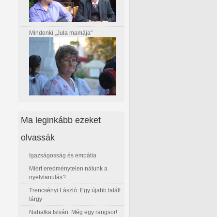
Mindenki „Jula mamája”
Ma leginkább ezeket
olvassák
Igazságosság és empátia
Miért eredménytelen nálunk a
nyelvtanulás?
Trencsényi László: Egy újabb talált
tárgy
Nahalka István: Még egy rangsor!