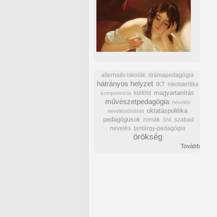
alternatív iskolák
drámapedagógia
hátrányos helyzet
IKT
iskolakritika
külföld
magyartanítás
kompetencia
művészetpedagógia
nevelés
oktatáspolitika
neveléstörténet
pedagógusok
romák
szabad
SNI
nevelés
tantárgy-pedagógia
örökség
Tovább