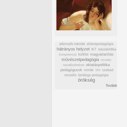
alternatív iskolák
drámapedagógia
hátrányos helyzet
IKT
iskolakritika
külföld
magyartanítás
kompetencia
művészetpedagógia
nevelés
oktatáspolitika
neveléstörténet
pedagógusok
romák
szabad
SNI
nevelés
tantárgy-pedagógia
örökség
Tovább