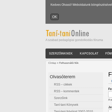
Kedves Olvasó! Weboldalunk böngészésével Ön
A szabad pedagógiai gondolkodás fóruma
SZERZŐINKNEK
KAPCSOLAT
FŐM
Címlap
» Felhasználói fiók
Jelenlegi hely
F
Olvasóterem
RSS – cikkek
E
Fe
RSS – kommentek
Szerzőink
A w
Taní-tani Könyvek
Je
Taní-tani folyóirat 2007-2010