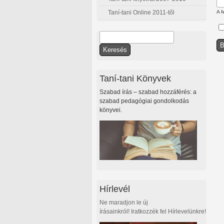
Taní-tani Online 2011-től
A f
Keresés
Keresés űrlap
Taní-tani Könyvek
Szabad írás – szabad hozzáférés: a
szabad pedagógiai gondolkodás
könyvei.
Hírlevél
Ne maradjon le új
írásainkról! Iratkozzék fel Hírlevelünkre!