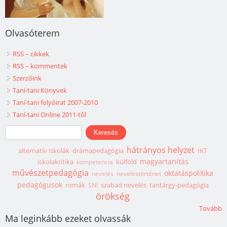
Olvasóterem
RSS – cikkek
RSS – kommentek
Szerzőink
Taní-tani Könyvek
Taní-tani folyóirat 2007-2010
Taní-tani Online 2011-től
Keresés űrlap
Keresés
hátrányos helyzet
alternatív iskolák
drámapedagógia
IKT
magyartanítás
iskolakritika
külföld
kompetencia
művészetpedagógia
oktatáspolitika
nevelés
neveléstörténet
pedagógusok
romák
szabad nevelés
tantárgy-pedagógia
SNI
örökség
Tovább
Ma leginkább ezeket olvassák