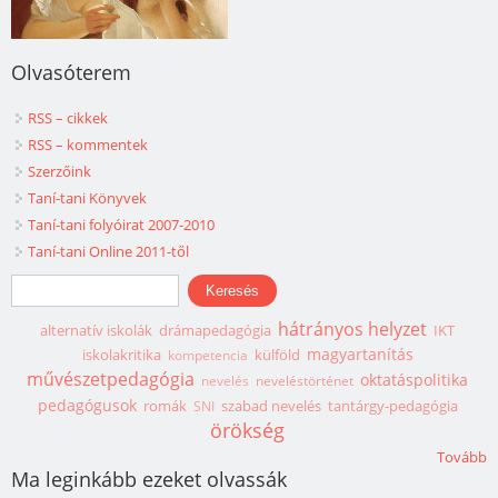
Olvasóterem
RSS – cikkek
RSS – kommentek
Szerzőink
Taní-tani Könyvek
Taní-tani folyóirat 2007-2010
Taní-tani Online 2011-től
Keresés űrlap
Keresés
hátrányos helyzet
alternatív iskolák
drámapedagógia
IKT
magyartanítás
iskolakritika
külföld
kompetencia
művészetpedagógia
oktatáspolitika
nevelés
neveléstörténet
pedagógusok
romák
szabad nevelés
tantárgy-pedagógia
SNI
örökség
Tovább
Ma leginkább ezeket olvassák