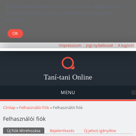
Kedves Olvasó! Weboldalunk böngészésével Ön elfogadja, hogy a
felhasználói élmény javítása céljából cookie-kat használunk.
Köszönjük!
Impresszum
Jogi nyilatkozat
A logóról
Taní-tani Online
MENU
Jelenlegi hely
Címlap
»
Felhasználói fiók
» Felhasználói fiók
Felhasználói fiók
Elsődleges fülek
Új fiók létrehozása
(aktív fül)
Bejelentkezés
Új jelszó igénylése