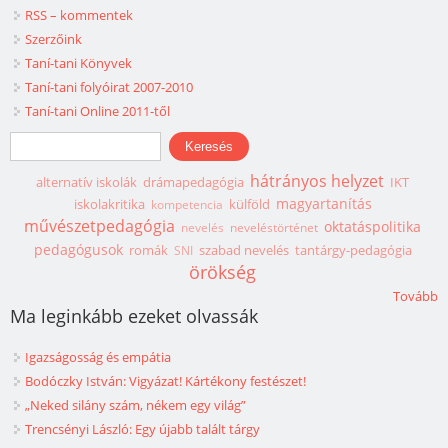
RSS – kommentek
Szerzőink
Taní-tani Könyvek
Taní-tani folyóirat 2007-2010
Taní-tani Online 2011-től
Keresés űrlap
Keresés
hátrányos helyzet
alternatív iskolák
drámapedagógia
IKT
magyartanítás
iskolakritika
külföld
kompetencia
művészetpedagógia
oktatáspolitika
nevelés
neveléstörténet
pedagógusok
romák
szabad nevelés
tantárgy-pedagógia
SNI
örökség
Tovább
Ma leginkább ezeket olvassák
Igazságosság és empátia
Bodóczky István: Vigyázat! Kártékony festészet!
„Neked silány szám, nékem egy világ”
Trencsényi László: Egy újabb talált tárgy