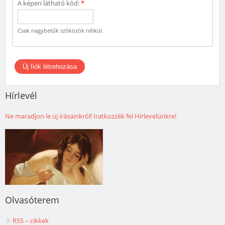
A képen látható kód:
*
Csak nagybetűk szóközök nélkül.
Hírlevél
Ne maradjon le új írásainkról! Iratkozzék fel Hírlevelünkre!
Olvasóterem
RSS – cikkek