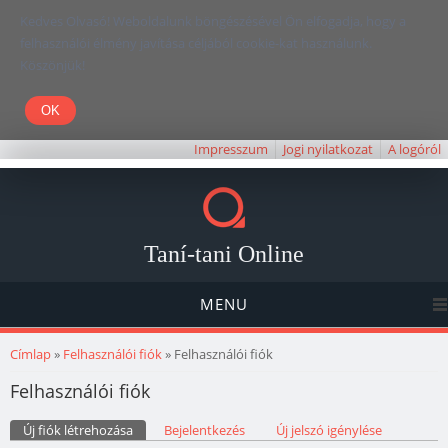
Kedves Olvasó! Weboldalunk böngészésével Ön elfogadja, hogy a
felhasználói élmény javítása céljából cookie-kat használunk.
Köszönjük!
Impresszum
Jogi nyilatkozat
A logóról
Taní-tani Online
MENU
Jelenlegi hely
Címlap
»
Felhasználói fiók
» Felhasználói fiók
Felhasználói fiók
Elsődleges fülek
Új fiók létrehozása
(aktív fül)
Bejelentkezés
Új jelszó igénylése