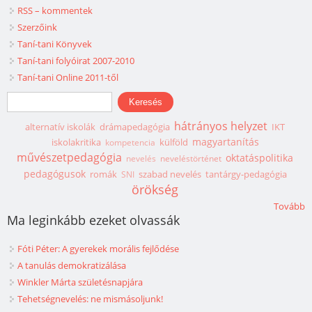
RSS – kommentek
Szerzőink
Taní-tani Könyvek
Taní-tani folyóirat 2007-2010
Taní-tani Online 2011-től
Keresés űrlap
Keresés
hátrányos helyzet
alternatív iskolák
drámapedagógia
IKT
magyartanítás
iskolakritika
külföld
kompetencia
művészetpedagógia
oktatáspolitika
nevelés
neveléstörténet
pedagógusok
romák
szabad nevelés
tantárgy-pedagógia
SNI
örökség
Tovább
Ma leginkább ezeket olvassák
Fóti Péter: A gyerekek morális fejlődése
A tanulás demokratizálása
Winkler Márta születésnapjára
Tehetségnevelés: ne mismásoljunk!