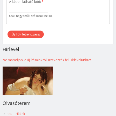
A képen látható kód:
*
Csak nagybetűk szóközök nélkül.
Hírlevél
Ne maradjon le új írásainkról! Iratkozzék fel Hírlevelünkre!
Olvasóterem
RSS – cikkek