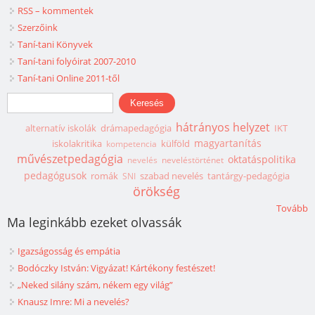
RSS – kommentek
Szerzőink
Taní-tani Könyvek
Taní-tani folyóirat 2007-2010
Taní-tani Online 2011-től
Keresés űrlap
Keresés
hátrányos helyzet
alternatív iskolák
drámapedagógia
IKT
magyartanítás
iskolakritika
külföld
kompetencia
művészetpedagógia
oktatáspolitika
nevelés
neveléstörténet
pedagógusok
romák
szabad nevelés
tantárgy-pedagógia
SNI
örökség
Tovább
Ma leginkább ezeket olvassák
Igazságosság és empátia
Bodóczky István: Vigyázat! Kártékony festészet!
„Neked silány szám, nékem egy világ”
Knausz Imre: Mi a nevelés?