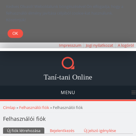
Kedves Olvasó! Weboldalunk böngészésével Ön elfogadja, hogy a
felhasználói élmény javítása céljából cookie-kat használunk.
Köszönjük!
Impresszum
Jogi nyilatkozat
A logóról
Taní-tani Online
MENU
Jelenlegi hely
Címlap
»
Felhasználói fiók
» Felhasználói fiók
Felhasználói fiók
Elsődleges fülek
Új fiók létrehozása
(aktív fül)
Bejelentkezés
Új jelszó igénylése