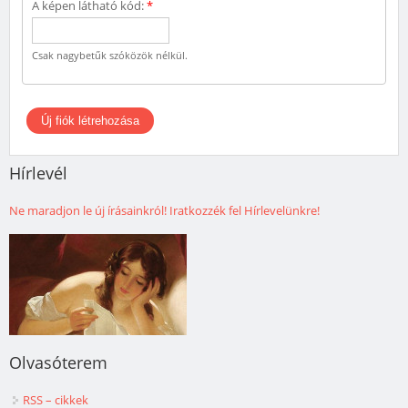
A képen látható kód:
*
Csak nagybetűk szóközök nélkül.
Hírlevél
Ne maradjon le új írásainkról! Iratkozzék fel Hírlevelünkre!
Olvasóterem
RSS – cikkek