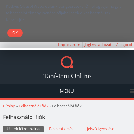
Kedves Olvasó! Weboldalunk böngészésével Ön elfogadja, hogy a
felhasználói élmény javítása céljából cookie-kat használunk.
Köszönjük!
Impresszum
Jogi nyilatkozat
A logóról
Taní-tani Online
MENU
Jelenlegi hely
Címlap
»
Felhasználói fiók
» Felhasználói fiók
Felhasználói fiók
Elsődleges fülek
Új fiók létrehozása
(aktív fül)
Bejelentkezés
Új jelszó igénylése