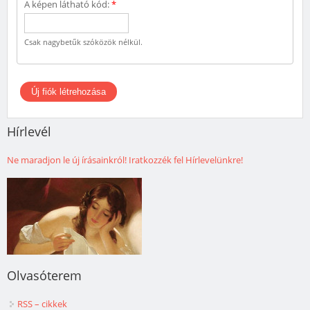
A képen látható kód:
*
Csak nagybetűk szóközök nélkül.
Hírlevél
Ne maradjon le új írásainkról! Iratkozzék fel Hírlevelünkre!
Olvasóterem
RSS – cikkek