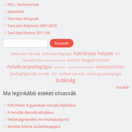
RSS – kommentek
Szerzőink
Taní-tani Könyvek
Taní-tani folyóirat 2007-2010
Taní-tani Online 2011-től
Keresés űrlap
Keresés
hátrányos helyzet
alternatív iskolák
drámapedagógia
IKT
magyartanítás
iskolakritika
külföld
kompetencia
művészetpedagógia
oktatáspolitika
nevelés
neveléstörténet
pedagógusok
romák
szabad nevelés
tantárgy-pedagógia
SNI
örökség
Tovább
Ma leginkább ezeket olvassák
Fóti Péter: A gyerekek morális fejlődése
A tanulás demokratizálása
Tehetségnevelés: ne mismásoljunk!
Winkler Márta születésnapjára