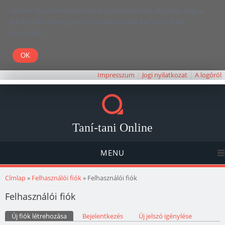
Kedves Olvasó! Weboldalunk böngészésével Ön elfogadja, hogy a
felhasználói élmény javítása céljából cookie-kat használunk.
Köszönjük!
Impresszum
Jogi nyilatkozat
A logóról
Taní-tani Online
MENU
Jelenlegi hely
Címlap
»
Felhasználói fiók
» Felhasználói fiók
Felhasználói fiók
Elsődleges fülek
Új fiók létrehozása
(aktív fül)
Bejelentkezés
Új jelszó igénylése