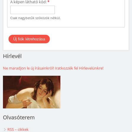
A képen látható kód:
*
Csak nagybetűk szóközök nélkül.
Hírlevél
Ne maradjon le új írásainkról! Iratkozzék fel Hírlevelünkre!
Olvasóterem
RSS – cikkek