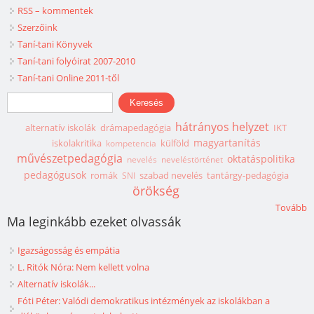
RSS – kommentek
Szerzőink
Taní-tani Könyvek
Taní-tani folyóirat 2007-2010
Taní-tani Online 2011-től
Keresés űrlap
Keresés
hátrányos helyzet
alternatív iskolák
drámapedagógia
IKT
magyartanítás
iskolakritika
külföld
kompetencia
művészetpedagógia
oktatáspolitika
nevelés
neveléstörténet
pedagógusok
romák
szabad nevelés
tantárgy-pedagógia
SNI
örökség
Tovább
Ma leginkább ezeket olvassák
Igazságosság és empátia
L. Ritók Nóra: Nem kellett volna
Alternatív iskolák...
Fóti Péter: Valódi demokratikus intézmények az iskolákban a