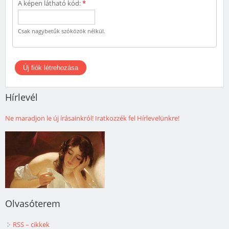
A képen látható kód:
*
Csak nagybetűk szóközök nélkül.
Hírlevél
Ne maradjon le új írásainkról! Iratkozzék fel Hírlevelünkre!
Olvasóterem
RSS – cikkek