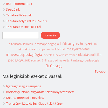
RSS – kommentek
Szerzőink
Taní-tani Könyvek
Taní-tani folyóirat 2007-2010
Taní-tani Online 2011-től
Keresés űrlap
Keresés
hátrányos helyzet
alternatív iskolák
drámapedagógia
IKT
magyartanítás
iskolakritika
külföld
kompetencia
művészetpedagógia
oktatáspolitika
nevelés
neveléstörténet
pedagógusok
romák
szabad nevelés
tantárgy-pedagógia
SNI
örökség
Tovább
Ma leginkább ezeket olvassák
Igazságosság és empátia
Bodóczky István: Vigyázat! Kártékony festészet!
Knausz Imre: Mi a nevelés?
Trencsényi László: Egy újabb talált tárgy