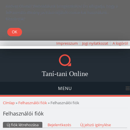
Kedves Olvasó! Weboldalunk böngészésével Ön elfogadja, hogy a
felhasználói élmény javítása céljából cookie-kat használunk.
Köszönjük!
Impresszum
Jogi nyilatkozat
A logóról
Taní-tani Online
MENU
Jelenlegi hely
Címlap
»
Felhasználói fiók
» Felhasználói fiók
Felhasználói fiók
Elsődleges fülek
Új fiók létrehozása
(aktív fül)
Bejelentkezés
Új jelszó igénylése