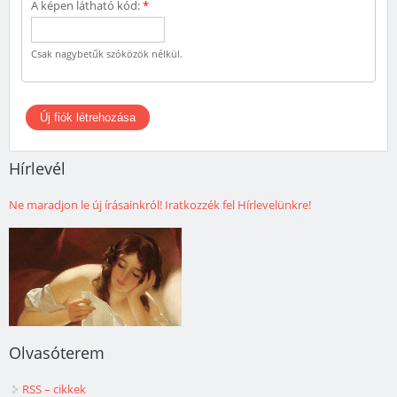
A képen látható kód:
*
Csak nagybetűk szóközök nélkül.
Hírlevél
Ne maradjon le új írásainkról! Iratkozzék fel Hírlevelünkre!
Olvasóterem
RSS – cikkek