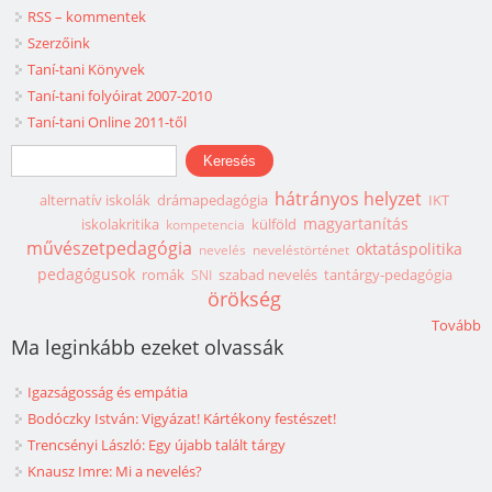
RSS – kommentek
Szerzőink
Taní-tani Könyvek
Taní-tani folyóirat 2007-2010
Taní-tani Online 2011-től
Keresés űrlap
Keresés
hátrányos helyzet
alternatív iskolák
drámapedagógia
IKT
magyartanítás
iskolakritika
külföld
kompetencia
művészetpedagógia
oktatáspolitika
nevelés
neveléstörténet
pedagógusok
romák
szabad nevelés
tantárgy-pedagógia
SNI
örökség
Tovább
Ma leginkább ezeket olvassák
Igazságosság és empátia
Bodóczky István: Vigyázat! Kártékony festészet!
Trencsényi László: Egy újabb talált tárgy
Knausz Imre: Mi a nevelés?