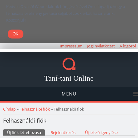
Kedves Olvasó! Weboldalunk böngészésével Ön elfogadja, hogy a
felhasználói élmény javítása céljából cookie-kat használunk.
Köszönjük!
Impresszum
Jogi nyilatkozat
A logóról
Taní-tani Online
MENU
Jelenlegi hely
Címlap
»
Felhasználói fiók
» Felhasználói fiók
Felhasználói fiók
Elsődleges fülek
Új fiók létrehozása
(aktív fül)
Bejelentkezés
Új jelszó igénylése