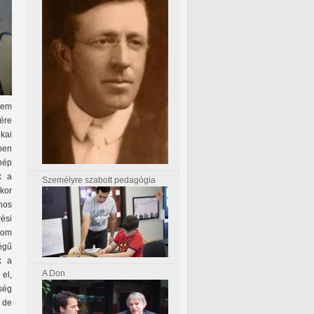
 nem
ére
kai
ben
 nép
k a
Személyre szabott pedagógia
kkor
nos
rési
lom
égű
k a
A Don
el,
ség
 de