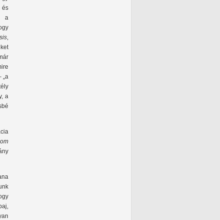
 és
k a
ogy
sis
,
ket
 már
ire
– „a
tély
, a
sbé
cia
lom
ány
ana
unk
ogy
aj,
yan