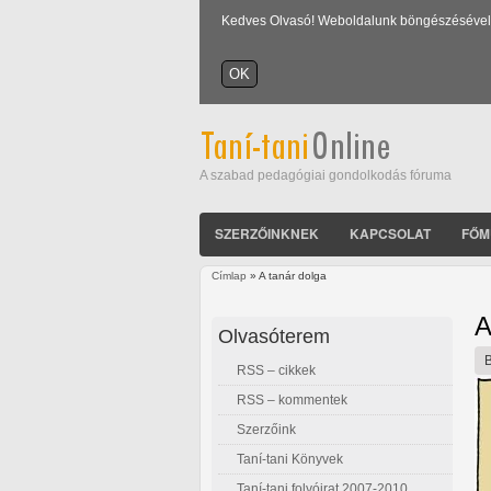
Kedves Olvasó! Weboldalunk böngészésével Ön
A szabad pedagógiai gondolkodás fóruma
SZERZŐINKNEK
KAPCSOLAT
FŐM
Címlap
» A tanár dolga
Jelenlegi hely
A
Olvasóterem
RSS – cikkek
RSS – kommentek
Szerzőink
Taní-tani Könyvek
Taní-tani folyóirat 2007-2010