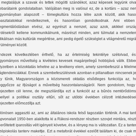
 megtaláljuk a szavak és tettek mögötti szándékot, azaz képesek legyünk olva
lebarátaink gondolataiban. Valójában meg is valósul ez, de a kortárs – azaz ne
gyományban alapozott – tömegkultúra hozza létre azok között, akik haso
pasztalatokkal rendelkeznek, és hasonlóan gondolkodnak. Ami ebbe
egmentálódásban elvész, az egyrészt a nemzet, azaz azok, akikkel orszá
rdésekről kellene kommunikálnunk, másrészt minden, ami túlmutat a nemzeten
dikálisan más kultúrák megértése, ami pedig égető szükséglet a világméretű migr
rülményei között.
ndezek következtében érthető, ha az értelmiség tekintélye szétolvad, é
gyományos műveltség a kivételes kevesek magánjellegű hobbijává válik. Ebbe
lyzetben a közoktatás lehetne az a tevékeny elem, amely szembefeszül a félelme
lágtendenciákkal. Ennek a szembefeszülésnek azonban e pillanatban nincsenek jel
y tűnik, Magyarországon a közismereti oktatás elsődleges funkciója az, h
ggyőzze az ifjúságot a műveltség haszontalanságáról. Nem gondolom, hogy
fejezetten cél lenne, de megszilárdítja ezt a funkciót az a bűnös nemtörődöms
ellyel a politikai osztály eltűri, sőt az utóbbi években célzott intézkedései
fejezetten előmozdítja azt.
lönösen aggasztó az, ami az általános iskola felső tagozatán történik. A mai tan
apvonalait 1950-ben alakította ki a Rákosi-rendszer részben szovjet mintára, rés
 erőltetett iparosítás vélt igényeit követve, és a lényeg ma is változatlan. Ez a tante
zépiskolás tanterv makettje. Ezt a metaforát évekkel ezelőtt találtam ki, de csak 