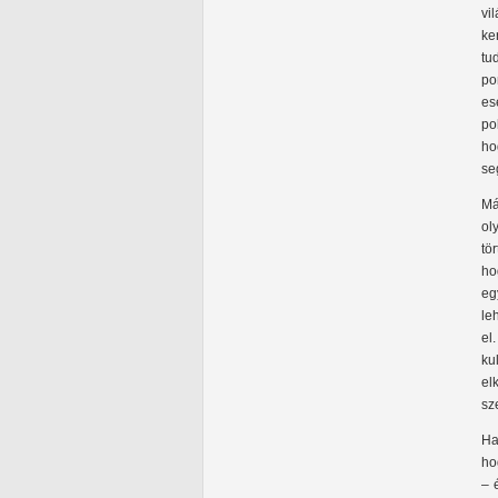
vi
ke
tu
po
es
po
ho
se
Má
ol
tö
ho
eg
le
el
ku
el
sz
Ha
ho
– 