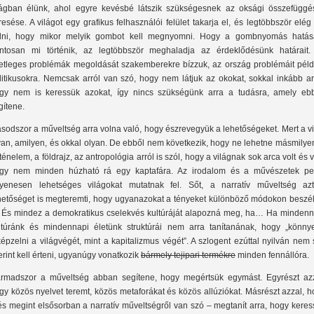
lágban élünk, ahol egyre kevésbé látszik szükségesnek az oksági összefüggé
resése. A világot egy grafikus felhasználói felület takarja el, és legtöbbször elég
dni, hogy mikor melyik gombot kell megnyomni. Hogy a gombnyomás hatás
ntosan mi történik, az legtöbbször meghaladja az érdeklődésünk határait.
etleges problémák megoldását szakemberekre bízzuk, az ország problémáit péld
litikusokra. Nemcsak arról van szó, hogy nem látjuk az okokat, sokkal inkább ar
gy nem is keressük azokat, így nincs szükségünk arra a tudásra, amely eb
gítene.
sodszor a műveltség arra volna való, hogy észrevegyük a lehetőségeket. Mert a v
yan, amilyen, és okkal olyan. De ebből nem következik, hogy ne lehetne másmilye
rténelem, a földrajz, az antropológia arról is szól, hogy a világnak sok arca volt és 
gy nem minden húzható rá egy kaptafára. Az irodalom és a művészetek pe
yenesen lehetséges világokat mutatnak fel. Sőt, a narratív műveltség az
hetőséget is megteremti, hogy ugyanazokat a tényeket különböző módokon beszél
. És mindez a demokratikus cselekvés kultúráját alapozná meg, ha… Ha mindenn
ltúránk és mindennapi életünk struktúrái nem arra tanítanának, hogy „könny
képzelni a világvégét, mint a kapitalizmus végét”. A szlogent ezúttal nyilván nem
erint kell érteni, ugyanúgy vonatkozik
bármely tejipari termékre
minden fennállóra.
rmadszor a műveltség abban segítene, hogy megértsük egymást. Egyrészt azz
gy közös nyelvet teremt, közös metaforákat és közös allúziókat. Másrészt azzal, 
és megint elsősorban a narratív műveltségről van szó – megtanít arra, hogy kere