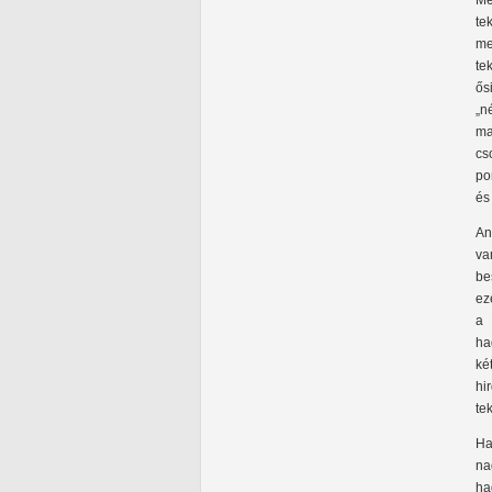
Me
te
me
te
ős
„n
ma
cs
po
és
An
va
be
ez
a 
ha
ké
hi
te
Ha
na
ha