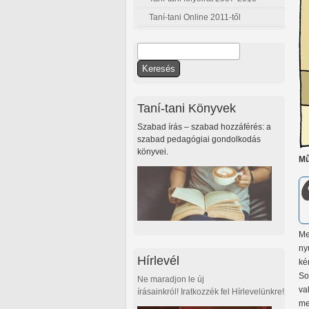
Taní-tani Online 2011-től
Keresés
Keresés űrlap
Taní-tani Könyvek
Szabad írás – szabad hozzáférés: a
szabad pedagógiai gondolkodás
könyvei.
Mű
Me
ny
Hírlevél
ké
So
Ne maradjon le új
va
írásainkról! Iratkozzék fel Hírlevelünkre!
me