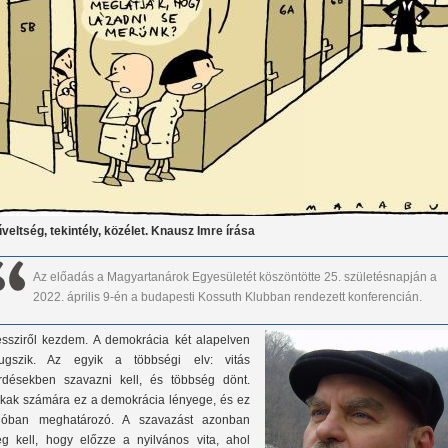
veltség, tekintély, közélet. Knausz Imre írása
Az előadás a Magyartanárok Egyesületét köszöntötte 25. születésnapján a
2022. április 9-én a budapesti Kossuth Klubban rendezett konferencián.
ssziről kezdem. A demokrácia két alapelven
ugszik. Az egyik a többségi elv: vitás
rdésekben szavazni kell, és többség dönt.
kak számára ez a demokrácia lényege, és ez
lóban meghatározó. A szavazást azonban
g kell, hogy előzze a nyilvános vita, ahol