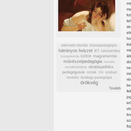
mi
me
fo
te
de
el
ho
ki
alternatív iskolák
drámapedagógia
hátrányos helyzet
mi
IKT
iskolakritika
külföld
magyartanítás
ál
kompetencia
művészetpedagógia
nevelés
di
oktatáspolitika
neveléstörténet
ne
pedagógusok
romák
szabad
SNI
me
nevelés
tantárgy-pedagógia
ré
örökség
be
Tovább
fe
jo
er
vi
to
az
fo