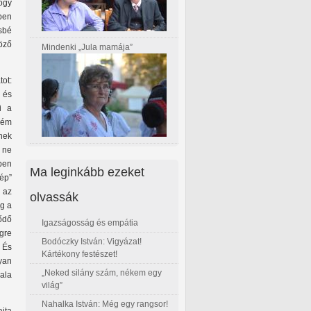
ogy
ben
sbé
öző
Mindenki „Jula mamája”
tot:
 és
i a
ném
nek
s ne
ben
Ma leginkább ezeket
ép”
e az
olvassák
ág a
ődő
Igazságosság és empátia
gre
Bodóczky István: Vigyázat!
 És
Kártékony festészet!
lyan
„Neked silány szám, nékem egy
ala
világ”
Nahalka István: Még egy rangsor!