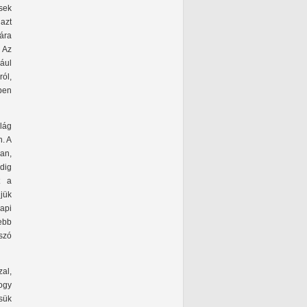
sek
 azt
ára
 Az
ául
ról,
ben
ilág
n. A
van,
dig
t a
jük
api
ebb
 szó
al,
hogy
ssük