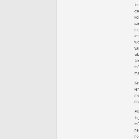
fo
cs
kö
sz
mo
te
tu
va
vi
fa
mű
ma
Az
le
me
ös
El
fo
mű
ne
ho