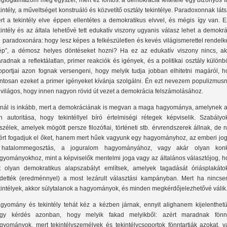
gfogalmazom még egyszer, mert ez fontos: a demokrácia feltétele egy bizonyos fa
kintély, a műveltséget konstruáló és közvetítő osztály tekintélye. Paradoxonnak láts
rt a tekintély elve éppen ellentétes a demokratikus elvvel, és mégis így van. E
kintély és az általa lehetővé tett edukatív viszony ugyanis válasz lehet a demokr
i paradoxonára: hogy lesz képes a felkészületlen és kevés világismerettel rendel
ép”, a démosz helyes döntéseket hozni? Ha ez az edukatív viszony nincs, ak
radnak a reflektálatlan, primer reakciók és igények, és a politikai osztály külön
oportjai azon fognak versengeni, hogy melyik tudja jobban elhitetni magáról, h
ntosan ezeket a primer igényeket kívánja szolgálni. Én ezt nevezem populizmusn
 világos, hogy innen nagyon rövid út vezet a demokrácia felszámolásához.
nál is inkább, mert a demokráciának is megvan a maga hagyománya, amelynek at
n autoritása, hogy tekintéllyel bíró értelmiségi rétegek képviselik. Szabályok
szélek, amelyek mögött persze filozófiai, történeti stb. érvrendszerek állnak, de
ért fogadjuk el őket, hanem mert hűek vagyunk egy hagyományhoz, az emberi jog
hatalommegosztás, a joguralom hagyományához, vagy akár olyan konk
gyományokhoz, mint a képviselők mentelmi joga vagy az általános választójog, h
t olyan demokratikus alapszabályt említsek, amelyek tagadását óriásplakáto
rdették (eredménnyel) a most lezárult választási kampányban. Mert ha nincse
kintélyek, akkor súlytalanok a hagyományok, és minden megkérdőjelezhetővé válik
gyomány és tekintély tehát kéz a kézben járnak, ennyit alighanem kijelenthetü
gy kérdés azonban, hogy melyik fakad melyikből: azért maradnak fön
gyományok, mert tekintélyszemélyek és tekintélycsoportok fönntartják azokat, v