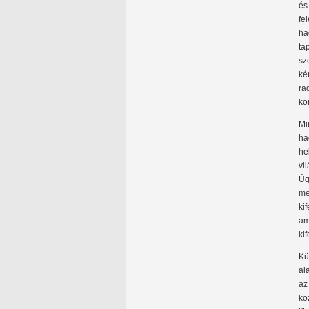
és
fe
ha
ta
sz
ké
ra
kö
Mi
ha
he
vi
Úg
me
ki
am
ki
Kü
al
az
kö