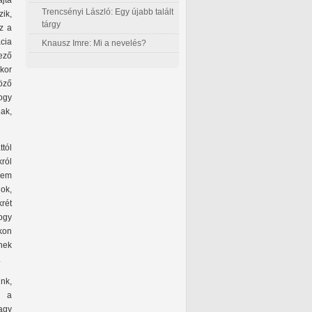
jta
Trencsényi László: Egy újabb talált
zik,
tárgy
z a
ácia
Knausz Imre: Mi a nevelés?
kező
kor
böző
ogy
ak,
tól
ról
 nem
ok,
rét
ogy
kon
nek
.
nk,
n a
agy