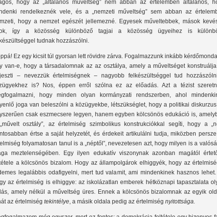
lágos, hogy az „általános műveltség” nem abban az értelemben általános, h
ndenki rendelkeznék vele, és a „nemzeti műveltség” sem abban az értelem
mzeti, hogy a nemzet egészét jellemezné. Egyesek műveltebbek, mások kevé
ok, így a közösség különböző tagjai a közösség ügyeihez is különb
lkészültséggel tudnak hozzászólni.
ppá! Ez egy kicsit túl gyorsan lett rövidre zárva. Fogalmazzunk inkább kérdőmonda
y van-e, hogy a társadalomnak az az osztálya, amely a műveltséget konstruálja
rjeszti – nevezzük értelmiségnek – nagyobb felkészültséggel tud hozzászóln
zügyekhez is? Nos, éppen erről szólna ez az előadás. Azt a tézist szeret
gfogalmazni, hogy minden olyan kormányzati rendszerben, ahol mindenki
yenlő joga van beleszólni a közügyekbe, létszükséglet, hogy a politikai diskurzu
yszerűen csak eszmecsere legyen, hanem egyben kölcsönös edukáció is, amely
„művelt osztály”, az értelmiség szimbolikus konstrukciókkal segíti, hogy a „n
ntosabban értse a saját helyzetét, és érdekeit artikulálni tudja, miközben persz
telmiség folyamatosan tanul is a „néptől”, nevezetesen azt, hogy milyen is a valós
ga meztelenségében. Egy ilyen edukatív viszonynak azonban magától értet
ltétele a kölcsönös bizalom. Hogy az állampolgárok elhiggyék, hogy az értelmisé
demes legalábbis odafigyelni, mert tud valamit, ami mindenkinek hasznos lehet.
gy az értelmiség is elhiggye: az iskolázatlan emberek hétköznapi tapasztalata o
dás, amely nélkül a műveltség üres. Ennek a kölcsönös bizalomnak az egyik old
hát az értelmiség
tekintélye
, a másik oldala pedig az értelmiség
nyitottsága.