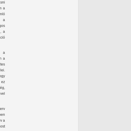
sni
m a
nló
n a
gos
, a
áció
s a
n a
tes
ei.
ogy
 ez
ég,
vel
terv
zben
rv a
most