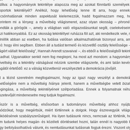
rdítva: a hagyományok tekintélye alapozza meg az azokat fönntartó személyek
oportok tekintélyét? Anélkül, hogy lehetőség lenne itt arra, hogy enne
lcsönhatásnak minden aspektusát kielemezzük, hadd fogalmazzam meg, h
erintem mi a lényeg: a műveltség világismeret, azaz olyan okosság –
phroné
ndták a görögök –, amely a világban való eligazodásunkat segíti, cselekvésein
szi hatékonyabbá. Ez az okosság tekintéllyel ruházza föl azt, aki rendelkezik vele,
dniillik abban az esetben, ha tudása valóban alkalmazhatónak bizonyul arra, am
ló: hogy élni segítsen. Ebben áll a tudást termelő és közvetítő osztály felelőssége 
lágért vállalt felelősség”, Hannah Arendt szavaival –, és ebből a felelősségből tekin
kadhat. Ugyanakkor senkit nem fog meglepni, ha most azt mondom: a hagyomány
veltség és a tekintély válságával nézünk szembe világszerte, és ami talán kevé
gától értetődő: ez a válság közvetlenül veszélyezteti a demokrácia jövőjét.
t a tézist szeretném megfogalmazni, hogy az igazi nagy veszélyt a demokrá
hetőségére nem a műveltség
hiánya
jelenti, hanem a műveltségbe vetett
biza
gingása, a műveltség
tekintélyének
szétporladása. Ennek a folyamatnak néh
szetevőjét mindenesetre meg tudjuk fogalmazni.
őször is a műveltség, elsősorban a tudományos műveltség ahhoz nyújt
gódzókat, hogy megértsük, miért történnek a dolgok. Hogy észrevegyük világ
ködésének szabályszerűségeit. Ha ilyen tudásunk nincs, nemcsak az történik, h
m tudunk helyes magán- és közéleti döntéseket hozni, talán ennél is nagyobb b
gy befolyásolhatóvá válunk, és nemtudásunkat tudásnak fogjuk érezni. Viszont ol