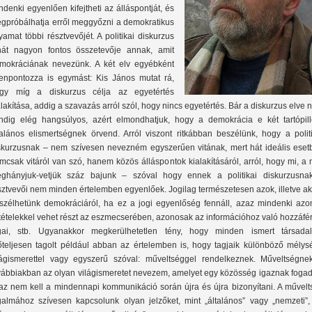
ndenki egyenlően kifejtheti az álláspontját, és
gpróbálhatja erről meggyőzni a demokratikus
lyamat többi résztvevőjét. A politikai diskurzus
hát nagyon fontos összetevője annak, amit
mokráciának nevezünk. A két elv egyébként
lenpontozza is egymást: Kis János mutat rá,
gy míg a diskurzus célja az egyetértés
alakítása, addig a szavazás arról szól, hogy nincs egyetértés. Bár a diskurzus elve
ndig elég hangsúlyos, azért elmondhatjuk, hogy a demokrácia e két tartópill
talános elismertségnek örvend. Arról viszont ritkábban beszélünk, hogy a politi
skurzusnak – nem szívesen nevezném egyszerűen vitának, mert hát ideális eset
mcsak vitáról van szó, hanem közös álláspontok kialakításáról, arról, hogy mi, a
ghányjuk-vetjük száz bajunk – szóval hogy ennek a politikai diskurzusna
sztvevői nem minden értelemben egyenlőek. Jogilag természetesen azok, illetve a
szélhetünk demokráciáról, ha ez a jogi egyenlőség fennáll, azaz mindenki azo
ltételekkel vehet részt az eszmecserében, azonosak az információhoz való hozzáfé
gai, stb. Ugyanakkor megkerülhetetlen tény, hogy minden ismert társada
őteljesen tagolt például abban az értelemben is, hogy tagjaik különböző mélys
lágismerettel vagy egyszerű szóval: műveltséggel rendelkeznek. Műveltségne
vábbiakban az olyan világismeretet nevezem, amelyet egy közösség igaznak fogad 
az nem kell a mindennapi kommunikáció során újra és újra bizonyítani. A művelt
galmához szívesen kapcsolunk olyan jelzőket, mint „általános” vagy „nemzeti”,