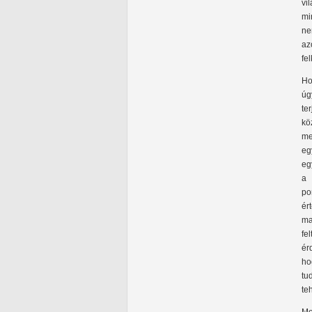
vi
mi
ne
az
fe
Ho
úg
te
kö
me
eg
eg
a 
po
ér
ma
fe
ér
ho
tu
te