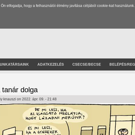
 elfogadja, hogy a felhasználói élmény javítása céljából cookie-kat használunk.
UNKATÁRSAINK
ADATKEZELÉS
CSECSE/BECSE
BELÉPÉS/REG
 tanár dolga
By
knauszi
on 2022. ápr. 09. - 21:48