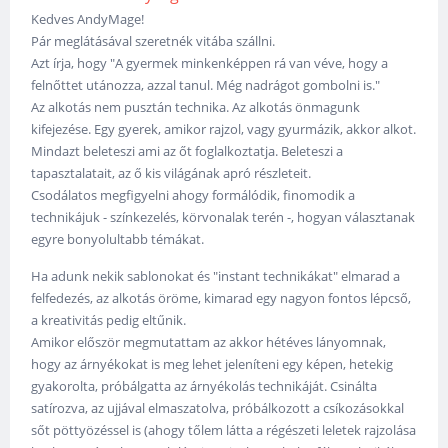
Kedves AndyMage!
Pár meglátásával szeretnék vitába szállni.
Azt írja, hogy "A gyermek minkenképpen rá van véve, hogy a
felnőttet utánozza, azzal tanul. Még nadrágot gombolni is."
Az alkotás nem pusztán technika. Az alkotás önmagunk
kifejezése. Egy gyerek, amikor rajzol, vagy gyurmázik, akkor alkot.
Mindazt beleteszi ami az őt foglalkoztatja. Beleteszi a
tapasztalatait, az ő kis világának apró részleteit.
Csodálatos megfigyelni ahogy formálódik, finomodik a
technikájuk - színkezelés, körvonalak terén -, hogyan választanak
egyre bonyolultabb témákat.
Ha adunk nekik sablonokat és "instant technikákat" elmarad a
felfedezés, az alkotás öröme, kimarad egy nagyon fontos lépcső,
a kreativitás pedig eltűnik.
Amikor először megmutattam az akkor hétéves lányomnak,
hogy az árnyékokat is meg lehet jeleníteni egy képen, hetekig
gyakorolta, próbálgatta az árnyékolás technikáját. Csinálta
satírozva, az ujjával elmaszatolva, próbálkozott a csíkozásokkal
sőt pöttyözéssel is (ahogy tőlem látta a régészeti leletek rajzolása