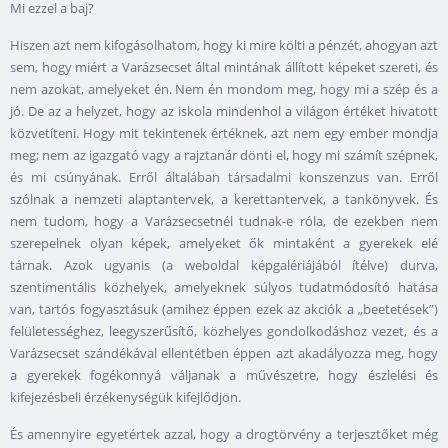
Mi ezzel a baj?
Hiszen azt nem kifogásolhatom, hogy ki mire költi a pénzét, ahogyan azt
sem, hogy miért a Varázsecset által mintának állított képeket szereti, és
nem azokat, amelyeket én. Nem én mondom meg, hogy mi a szép és a
jó. De az a helyzet, hogy az iskola mindenhol a világon értéket hivatott
közvetíteni. Hogy mit tekintenek értéknek, azt nem egy ember mondja
meg; nem az igazgató vagy a rajztanár dönti el, hogy mi számít szépnek,
és mi csúnyának. Erről általában társadalmi konszenzus van. Erről
szólnak a nemzeti alaptantervek, a kerettantervek, a tankönyvek. És
nem tudom, hogy a Varázsecsetnél tudnak-e róla, de ezekben nem
szerepelnek olyan képek, amelyeket ők mintaként a gyerekek elé
tárnak. Azok ugyanis (a weboldal képgalériájából ítélve) durva,
szentimentális közhelyek, amelyeknek súlyos tudatmódosító hatása
van, tartós fogyasztásuk (amihez éppen ezek az akciók a „beetetések”)
felületességhez, leegyszerűsítő, közhelyes gondolkodáshoz vezet, és a
Varázsecset szándékával ellentétben éppen azt akadályozza meg, hogy
a gyerekek fogékonnyá váljanak a művészetre, hogy észlelési és
kifejezésbeli érzékenységük kifejlődjön.
És amennyire egyetértek azzal, hogy a drogtörvény a terjesztőket még