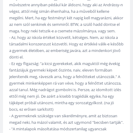
művészetre annyiban pédául kár áldozni, hogy aki az Andrássy-n
végez, attól még simán éhenhalna, ha a műveiből kellene
megélni. Mert, ha egy festményt két napig kell magyarázni, akkor
az nem szól senkinek és semmiről. BTW, a szülő hadd döntse el
maga, hogy neki tetszik-e a csemete mázolmánya, vagy sem.
- Az, hogy az iskola értéket közvetít, kétséges. Nem, az iskola a
társadalmi konszenzust közvetíti. Hogy ez értékké válik-e később
a gyermek életében, az emberiség javára, azt a mindenkori jövő
dönti el.
- Ez egy fligazság: "a kicsi gyerekeket, akik maguktól még évekig
fantáziájuk gyermeki képeit őszinte, naiv, eleven formában
jelenítenék meg, ráveszik arra, hogy a felnőtteket utánozzák." A
gyermek minkenképpen rá van véve, hogy a felnőttet utánozza,
azzal tanul. Még nadrágot gombolni is. Persze, az idomított izlés
ettől még nem jó. De azért a kisebb tragédiák egyike, ha egy
tájképet próbál utánozni, mintha egy sorozatgyilkost. (na jó
bocs, ez erősen sarkított)
- A gyermeknek szüksége van sikerélményre, amit az biztosan
megad neki, ha mázol valamit, és azt ugymond "becsben tartják".
- "A mintalapok másoltatása módszertanilag ugyancsak