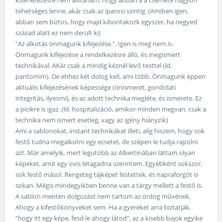
kísérletezésre nem állítanám, hogy abban a a csemete nagyon
tehetséges lenne, akár csak az iparosi szintig. (Amiben igen,
abban sem biztos, hogy majd kibontakozk egyszer, ha negyed
század alatt ez nem derült ki)
"Az alkotás önmagunk kifejezése.". Igen is meg nem is.
Önmagunk kifejezése a rendelkezésre álló, és megismert
technikával. AKár csak a mindig kéznél levő testtel (ld.
pantomim). De ehhez két dolog kell, ami több. Önmagunk éppen
aktuális kifejezésének képessége (önismeret, gondolati
integritás, ilyesmi), és az adott technika megléte, és ismerete. Ez
a picikre is igaz. (ld. hospitalizáció, amikor minden megvan, csak a
technika nem ismert esetleg, vagy az igény hiányzik)
Ami a sablonokat, instant technikákat illeti, alig hiszem, hogy sok
festő tudna megalkotni egy ecsetet, de szépen le tudja rajzolni
azt. Már amelyik, mert legutóbb az Albertinában láttam olyan
képeket, amit egy ovis letagadna szerintem. Egyébként sokszor,
sok festő másol. Rengeteg tájképet festettek, és napraforgót is
sokan. Mégis mindegyikben benne van a tárgy mellett a festő is.
A sablon mentén dolgozást nem tartom az ördög művének.
Ahogy a kifestőkönyveket sem. Ha a gyereket arra biztatják,
"hogy itt egy képe, fesd le ahogy látod", az a kisebb bajok egyike