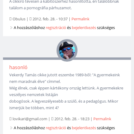
A cikkíró tévesen a kábítószerhez hasonlította, én találóbbnak
találom a pornográfia párhuzamot.
Obulus
|
2012. feb. 28. - 10:37
|
Permalink
A hozzászóláshoz
regisztráció
és
bejelentkezés
szükséges
hasonló
Vekerdy Tamás cikke jutott eszembe 1989-ből: "A gyermekeink
nem maradnak élve" címmel.
Még élnek, csak éppen kártékony ország lettünk. A gyermekekre
veszélyes nemzetek listáján
dobogósok. A legveszélyesebb a szülő, és a pedagógus. Mikor
ismerjük be többen, mint 4?
lovikari@gmail.com
|
2012. feb. 28. - 18:23
|
Permalink
A hozzászóláshoz
regisztráció
és
bejelentkezés
szükséges