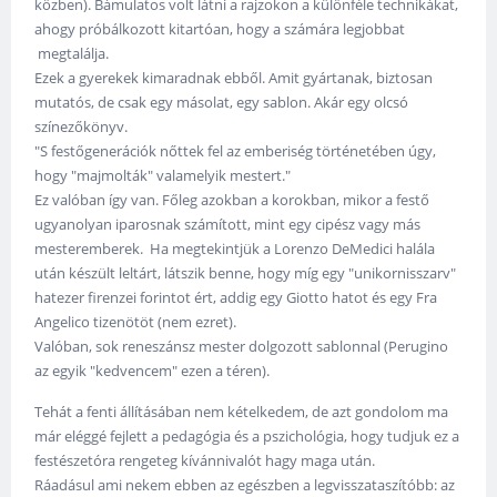
közben). Bámulatos volt látni a rajzokon a különféle technikákat,
ahogy próbálkozott kitartóan, hogy a számára legjobbat
megtalálja.
Ezek a gyerekek kimaradnak ebből. Amit gyártanak, biztosan
mutatós, de csak egy másolat, egy sablon. Akár egy olcsó
színezőkönyv.
"S festőgenerációk nőttek fel az emberiség történetében úgy,
hogy "majmolták" valamelyik mestert."
Ez valóban így van. Főleg azokban a korokban, mikor a festő
ugyanolyan iparosnak számított, mint egy cipész vagy más
mesteremberek. Ha megtekintjük a Lorenzo DeMedici halála
után készült leltárt, látszik benne, hogy míg egy "unikornisszarv"
hatezer firenzei forintot ért, addig egy Giotto hatot és egy Fra
Angelico tizenötöt (nem ezret).
Valóban, sok reneszánsz mester dolgozott sablonnal (Perugino
az egyik "kedvencem" ezen a téren).
Tehát a fenti állításában nem kételkedem, de azt gondolom ma
már eléggé fejlett a pedagógia és a pszichológia, hogy tudjuk ez a
festészetóra rengeteg kívánnivalót hagy maga után.
Ráadásul ami nekem ebben az egészben a legvisszataszítóbb: az