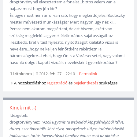
drogtörvénynél elvesztettem a fonalat...biztos velem van a
baj...ez most hogy jön ide?
És ugye most nem arról van szó, hogy megkérdőjelezi Bodóczky
mester művészeti munkásságát? Mert nagyon úgy néz ki....
Persze nem akarom megsérteni, de azt hiszem, ezért van
szükség megfelelő, a gyerek életkorához, sajátosságaihoz
illeszkedő, kretivitást fejlesztő, nyitottságot kialakító vizuális
nevelésre...hogy ne kelljen felnőttként rákérdezni a
háromszögekre...Lehet, hogy Ön is a Varázsecsetet, vagy valami
hasonló dolgot kapott vizuális nevelésként gyerekkorában?
l.ritoknora
|
2012. feb. 27. - 22:10
|
Permalink
A hozzászóláshoz
regisztráció
és
bejelentkezés
szükséges
Kinek mit :-)
Idézgetek:
drogtörvényhez:
"Azok ugyanis (a weboldal képgalériájából ítélve)
durva, szentimentális közhelyek, amelyeknek súlyos tudatmódosító
hatása van, tartós fogyasztásuk (amihez éppen ezek az akciók a