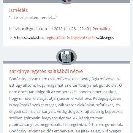
ismétlés
"... te szülj nekem rendet,..."
lovikari@gmail.com
|
2012. feb. 28. - 22:49
|
Permalink
A hozzászóláshoz
regisztráció
és
bejelentkezés
szükséges
sárkányeregetés kalitkából nézve
Bodóczky István nem csak művész, de a pedagógia művésze is.
Ezt úgy állítom, hogy magamat az ő tanítványának gondolom. Ő
nem öncélúan dolgozik az emberekkel, hanem ismeri a titkot,
hogy mindenki a saját útján jusson el valahová. Pedagógiájában
is papírsárkányokat ereget, változatos alakúakat, színűeket, és
engedi szállni a sárkányait. Addig dolgozik rajtuk, amíg képesek a
szélben szárnyalni kiegyensúlyozva. Aki készített már
papírsárkányt és megpróbálta feleregetni, az érti, mire gondolok.
Bodóczky Istvánnak idős emberként is a játék az egyik lényeges