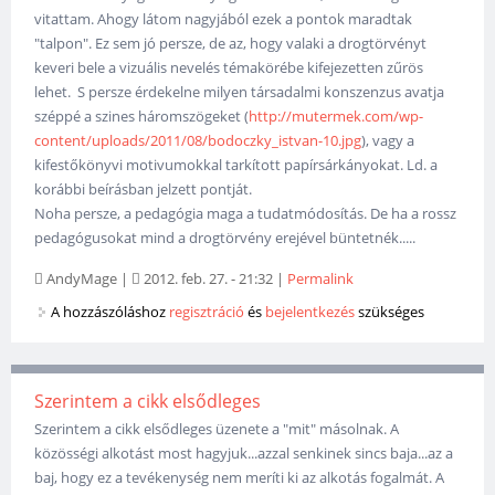
vitattam. Ahogy látom nagyjából ezek a pontok maradtak
"talpon". Ez sem jó persze, de az, hogy valaki a drogtörvényt
keveri bele a vizuális nevelés témakörébe kifejezetten zűrös
lehet. S persze érdekelne milyen társadalmi konszenzus avatja
széppé a szines háromszögeket (
http://mutermek.com/wp-
content/uploads/2011/08/bodoczky_istvan-10.jpg
), vagy a
kifestőkönyvi motivumokkal tarkított papírsárkányokat. Ld. a
korábbi beírásban jelzett pontját.
Noha persze, a pedagógia maga a tudatmódosítás. De ha a rossz
pedagógusokat mind a drogtörvény erejével büntetnék.....
AndyMage
|
2012. feb. 27. - 21:32
|
Permalink
A hozzászóláshoz
regisztráció
és
bejelentkezés
szükséges
Szerintem a cikk elsődleges
Szerintem a cikk elsődleges üzenete a "mit" másolnak. A
közösségi alkotást most hagyjuk...azzal senkinek sincs baja...az a
baj, hogy ez a tevékenység nem meríti ki az alkotás fogalmát. A