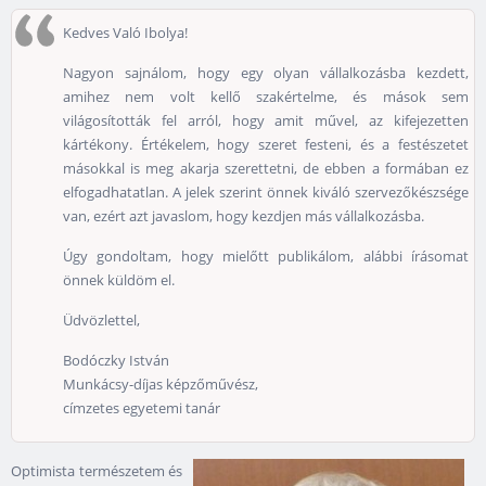
Kedves Való Ibolya!
Nagyon sajnálom, hogy egy olyan vállalkozásba kezdett,
amihez nem volt kellő szakértelme, és mások sem
világosították fel arról, hogy amit művel, az kifejezetten
kártékony. Értékelem, hogy szeret festeni, és a festészetet
másokkal is meg akarja szerettetni, de ebben a formában ez
elfogadhatatlan. A jelek szerint önnek kiváló szervezőkészsége
van, ezért azt javaslom, hogy kezdjen más vállalkozásba.
Úgy gondoltam, hogy mielőtt publikálom, alábbi írásomat
önnek küldöm el.
Üdvözlettel,
Bodóczky István
Munkácsy-díjas képzőművész,
címzetes egyetemi tanár
Optimista természetem és