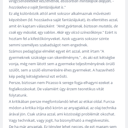
virágcsendéleteket készíthetnek, elsősorban mintalapok alapján, -
hozzáadva a saját fantáziájukat is
."
Ez alig különbözik attól amit sokszor alkalmaznak művészeti
képzésben (ld. hozzáadva saját fantáziájukat), és ellentétes azzal,
amit én kaptam válaszként
"Amit gyártanak, biztosan mutatós, de
csak egy másolat, egy sablon. Akár egy olcsó színezőkönyv.
" Ezért is
hoztam fel a kifestőkönyveket. Azok ugyanis sokszor szinte
semmi személyes szabadságot nem engednek.
Számos pedagógiai elmélet egyet ért azzal, amit írtam "A
gyermeknek szüksége van sikerélményre," , és aki ezt kétségbe
vonja, még nem látott sem a gyermeke teljesítményének örülő
szülőt, sem a szülő elismerésére éhes gyermeket. A hazavihető
kép pedig kétségtelenül ezt erősíti.
Persze, biztosan nem Picasso-k serege fogja elhagyni ezeket a
foglalkozásokat. De valamiért úgy érzem teoretikus vitát
folytatunk.
A kritikában persze megfontolandó lehet az etikai oldal. Furcsa
módon a kritika írója első körön az anyagiakkal, az olaj-technika
árával jön. Csak utána azzal, ami közösségi problémát okozhat.
Vagy technikait, vagy jogit, ha bizonyítható a megtévesztés.
De ha már anyagiak. Ez tényleg lehet necces, de ezt magam sem