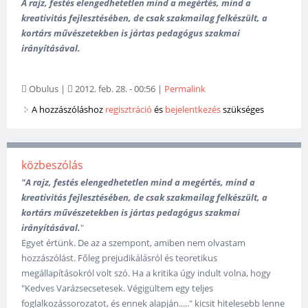
A rajz, festés elengedhetetlen mind a megértés, mind a
kreativitás fejlesztésében, de csak szakmailag felkészült, a
kortárs művészetekben is jártas pedagógus szakmai
irányításával.
Obulus
|
2012. feb. 28. - 00:56
|
Permalink
A hozzászóláshoz
regisztráció
és
bejelentkezés
szükséges
közbeszólás
"A rajz, festés elengedhetetlen mind a megértés, mind a
kreativitás fejlesztésében, de csak szakmailag felkészült, a
kortárs művészetekben is jártas pedagógus szakmai
irányításával.
"
Egyet értünk. De az a szempont, amiben nem olvastam
hozzászólást. Főleg prejudikálásról és teoretikus
megállapításokról volt szó. Ha a kritika úgy indult volna, hogy
"Kedves Varázsecsetesek. Végigültem egy teljes
foglalkozássorozatot, és ennek alapján....." kicsit hitelesebb lenne