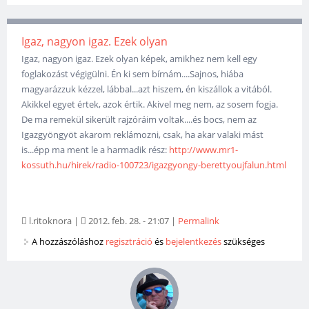
Igaz, nagyon igaz. Ezek olyan
Igaz, nagyon igaz. Ezek olyan képek, amikhez nem kell egy
foglakozást végigülni. Én ki sem bírnám....Sajnos, hiába
magyarázzuk kézzel, lábbal...azt hiszem, én kiszállok a vitából.
Akikkel egyet értek, azok értik. Akivel meg nem, az sosem fogja.
De ma remekül sikerült rajzóráim voltak....és bocs, nem az
Igazgyöngyöt akarom reklámozni, csak, ha akar valaki mást
is...épp ma ment le a harmadik rész:
http://www.mr1-
kossuth.hu/hirek/radio-100723/igazgyongy-berettyoujfalun.html
l.ritoknora
|
2012. feb. 28. - 21:07
|
Permalink
A hozzászóláshoz
regisztráció
és
bejelentkezés
szükséges