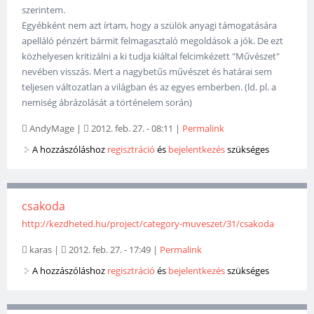
szerintem.
Egyébként nem azt írtam, hogy a szülök anyagi támogatására
apelláló pénzért bármit felmagasztaló megoldások a jók. De ezt
közhelyesen kritizálni a ki tudja kiáltal felcimkézett "Művészet"
nevében visszás. Mert a nagybetűs művészet és határai sem
teljesen változatlan a világban és az egyes emberben. (ld. pl. a
nemiség ábrázolását a történelem során)
AndyMage
|
2012. feb. 27. - 08:11
|
Permalink
A hozzászóláshoz
regisztráció
és
bejelentkezés
szükséges
csakoda
http://kezdheted.hu/project/category-muveszet/31/csakoda
karas
|
2012. feb. 27. - 17:49
|
Permalink
A hozzászóláshoz
regisztráció
és
bejelentkezés
szükséges