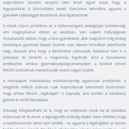
szigorúbban bünteti, annyira nem értek egyet azzal, hogy a
fogyasztókat is bűnözőként kezeli. Esetünkre lefordítva ugyanis a
gyerekek teljességgel ártatlanok, kiszolgáltatottak.
A másik súlyos probléma az a hátborzongató pedagógiai tudatlanság,
ami megnyilvánul ebben az akcióban. Van valami mélységesen
visszataszító abban, hogy a kicsi gyerekeket, akik maguktól még évekig
fantáziájuk gyermeki képeit őszinte, naiv, eleven formában jelenítenék
meg, ráveszik arra, hogy a felnőtteket utánozzák. Ráadásul nem is a
jobbakat. Ez kimeríti a megrontás fogalmát. Arra a borzalomra
emlékeztet, amikor gyermekszépségversenyeken a kicsiket ismert
felnőtt sztároknak maszkírozzák nyerni vágyó szüleik.
A mintalapok másoltatása módszertanilag ugyancsak problémás. A
megértés nélküli utánzás csak majmolásnak tekinthető (különösen,
hogy ehhez felnőtt „segítséget” is kapnak), ami szintén a hiszékeny
gyerek és szülő becsapása.
Etikailag kifogásolható az is, hogy az olajfestést viszik be az iskolába,
különösen itt és most, a legnagyobb szükség idején. Nem véletlen, hogy
a kerettantervek sehol sem említik – ez ugyanis a legdrágább az összes