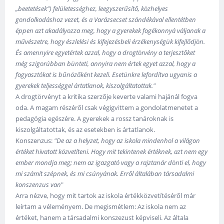
„beetetések”) felületességhez, leegyszerűsítő, közhelyes
gondolkodáshoz vezet, és a Varázsecset szándékával ellentétben
éppen azt akadályozza meg, hogy a gyerekek fogékonnyá váljanak a
művészetre, hogy észlelési és kifejezésbeli érzékenységük kifejlődjön.
És amennyire egyetértek azzal, hogy a drogtörvény a terjesztőket
még szigorúbban bünteti, annyira nem értek egyet azzal, hogy a
fogyasztókat is bűnözőként kezeli. Esetünkre lefordítva ugyanis a
gyerekek teljességgel ártatlanok, kiszolgáltatottak."
A drogtörvényt a kritika szerzője keverte valami hajánál fogva
oda. A magam részéről csak végigvittem a gondolatmenetet a
pedagógia egészére. A gyerekek a rossz tanároknak is
kiszolgáltatottak, és az esetekben is ártatlanok.
Konszenzus:
"De az a helyzet, hogy az iskola mindenhol a világon
értéket hivatott közvetíteni. Hogy mit tekintenek értéknek, azt nem egy
ember mondja meg; nem az igazgató vagy a rajztanár dönti el, hogy
mi számít szépnek, és mi csúnyának. Erről általában társadalmi
konszenzus van
"
Arra nézve, hogy mit tartok az iskola értékközvetítéséről már
leírtam a véleményem. De megismétlem: Az iskola nem az
értéket, hanem a társadalmi konszezust képviseli. Az általa