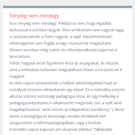
Tényleg nem mindegy
Nos tényleg nem mindegy. Például az sem, hogy legalább
elolvassuk-e a kritika tárgyát. Mint említettem nem vagyok tagja
a varázsecsetnek, a fiaim nagyok, a saját képzőművészeti
tehetségemet sem fogják a nagy múzeumok magasztalni.
Olvasni azonban még tudok, és véleméynalkotási jogomat is
fenntartom.
Tehát, hagyjuk kicsit figyelmen kívül az anyagiakat, és nézzük,
amit a kritikában különben megtalálható linken a Varázsecset ír
magáról.
Az első napon ismerkednek a hellyel, lehetőségekkel majd az
osztályok közösen elkészítenek egy képet. Ez a metodika a közös
alkotás számos közösségi pedagógia része, és úgy mellesleg a
pedagógusképzésben is alkalmazott megoldás. (vö. a nyílt levél
megállapításával: "amit művel, az kifejezetten kártékony."). Most
akkor a pedagógia és közösségi nevelés elméleteit kell
újragondolni a reformpedagógiában, vagy a kritikát.
A további napok kapcsán ezt olvassuk például "
Tájképeket,