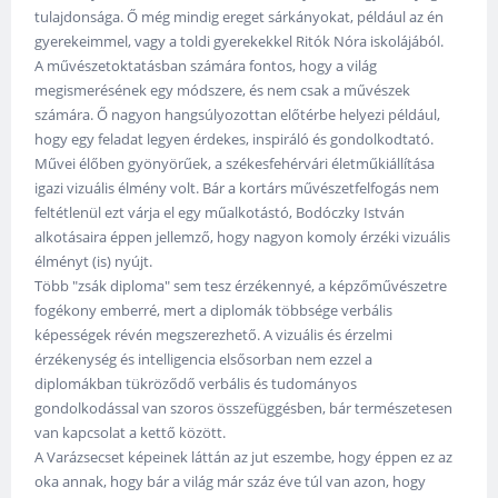
tulajdonsága. Ő még mindig ereget sárkányokat, például az én
gyerekeimmel, vagy a toldi gyerekekkel Ritók Nóra iskolájából.
A művészetoktatásban számára fontos, hogy a világ
megismerésének egy módszere, és nem csak a művészek
számára. Ő nagyon hangsúlyozottan előtérbe helyezi például,
hogy egy feladat legyen érdekes, inspiráló és gondolkodtató.
Művei élőben gyönyörűek, a székesfehérvári életműkiállítása
igazi vizuális élmény volt. Bár a kortárs művészetfelfogás nem
feltétlenül ezt várja el egy műalkotástó, Bodóczky István
alkotásaira éppen jellemző, hogy nagyon komoly érzéki vizuális
élményt (is) nyújt.
Több "zsák diploma" sem tesz érzékennyé, a képzőművészetre
fogékony emberré, mert a diplomák többsége verbális
képességek révén megszerezhető. A vizuális és érzelmi
érzékenység és intelligencia elsősorban nem ezzel a
diplomákban tükröződő verbális és tudományos
gondolkodással van szoros összefüggésben, bár természetesen
van kapcsolat a kettő között.
A Varázsecset képeinek láttán az jut eszembe, hogy éppen ez az
oka annak, hogy bár a világ már száz éve túl van azon, hogy