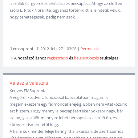
a szülők és gyerekek lehúzása és becsapása. Ahogy az előttem
szóló L. Ritok Nóra írta, ugyanaz történik itt is: elhitetik velük,
hogy tehetségesek, pedig nem azok.
emsoproni
|
2012. feb. 27. - 03:28
|
Permalink
A hozzászóláshoz
regisztráció
és
bejelentkezés
szükséges
Válasz a válaszra
Kedves EMSoproni,
A végéről kezdve, a lehúzással kapcsolatban magam is
megemlékeztem egy fél mondat erejéig. Ebben nem vitatkozunk
azt hiszem. Hogy mennyi a becsapásértéke? Sokszor nagy, bár
az, hogy a szülőt mennyire lehet becsapni, az a szülő ön, és
környezetismeretétől függ.
A fiaim sok mindenféléje kering itt a lakásban, de azért számos