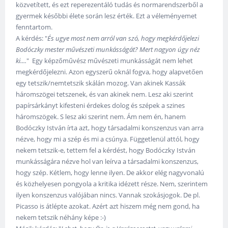
közvetített, és ezt reperezentáló tudás és normarendszerből a
gyermek későbbi élete során lesz érték. Ezt a véleményemet
fenntartom.
A kérdés: "
És ugye most nem arról van szó, hogy megkérdőjelezi
Bodóczky mester művészeti munkásságát? Mert nagyon úgy néz
ki....
" Egy képzőművész művészeti munkásságát nem lehet
megkérdőjelezni. Azon egyszerű oknál fogva, hogy alapvetően
egy tetszik/nemtetszik skálán mozog. Van akinek Kassák
háromszögei tetszenek, és van akinek nem. Lesz aki szerint
papírsárkányt kifesteni érdekes dolog és szépek a szines
háromszögek. S lesz aki szerint nem. Ám nem én, hanem
Bodóczky István írta azt, hogy társadalmi konszenzus van arra
nézve, hogy mi a szép és mi a csúnya. Függetlenül attól, hogy
nekem tetszik-e, tettem fel a kérdést, hogy Bodóczky István
munkásságára nézve hol van leírva a társadalmi konszenzus,
hogy szép. Kétlem, hogy lenne ilyen. De akkor elég nagyvonalú
és közhelyesen pongyola a kritika idézett része. Nem, szerintem
ilyen konszenzus valójában nincs. Vannak szokásjogok. De pl.
Picasso is átlépte azokat. Azért azt hiszem még nem gond, ha
nekem tetszik néhány képe :-)