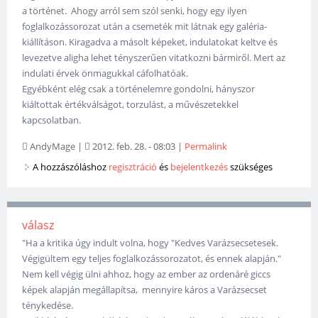
a történet. Ahogy arról sem szól senki, hogy egy ilyen
foglalkozássorozat után a csemeték mit látnak egy galéria-
kiállításon. Kiragadva a másolt képeket, indulatokat keltve és
levezetve aligha lehet tényszerűen vitatkozni bármiről. Mert az
indulati érvek önmagukkal cáfolhatóak.
Egyébként elég csak a történelemre gondolni, hányszor
kiáltottak értékválságot, torzulást, a művészetekkel
kapcsolatban.
AndyMage
|
2012. feb. 28. - 08:03
|
Permalink
A hozzászóláshoz
regisztráció
és
bejelentkezés
szükséges
válasz
"Ha a kritika úgy indult volna, hogy "Kedves Varázsecsetesek.
Végigültem egy teljes foglalkozássorozatot, és ennek alapján."
Nem kell végig ülni ahhoz, hogy az ember az ordenáré giccs
képek alapján megállapítsa, mennyire káros a Varázsecset
ténykedése.