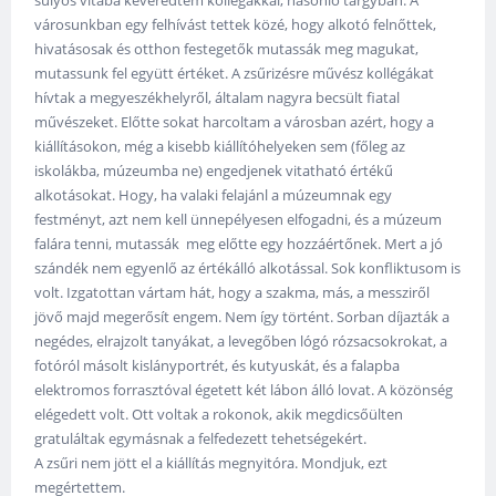
városunkban egy felhívást tettek közé, hogy alkotó felnőttek,
hivatásosak és otthon festegetők mutassák meg magukat,
mutassunk fel együtt értéket. A zsűrizésre művész kollégákat
hívtak a megyeszékhelyről, általam nagyra becsült fiatal
művészeket. Előtte sokat harcoltam a városban azért, hogy a
kiállításokon, még a kisebb kiállítóhelyeken sem (főleg az
iskolákba, múzeumba ne) engedjenek vitatható értékű
alkotásokat. Hogy, ha valaki felajánl a múzeumnak egy
festményt, azt nem kell ünnepélyesen elfogadni, és a múzeum
falára tenni, mutassák meg előtte egy hozzáértőnek. Mert a jó
szándék nem egyenlő az értékálló alkotással. Sok konfliktusom is
volt. Izgatottan vártam hát, hogy a szakma, más, a messziről
jövő majd megerősít engem. Nem így történt. Sorban díjazták a
negédes, elrajzolt tanyákat, a levegőben lógó rózsacsokrokat, a
fotóról másolt kislányportrét, és kutyuskát, és a falapba
elektromos forrasztóval égetett két lábon álló lovat. A közönség
elégedett volt. Ott voltak a rokonok, akik megdicsőülten
gratuláltak egymásnak a felfedezett tehetségekért.
A zsűri nem jött el a kiállítás megnyitóra. Mondjuk, ezt
megértettem.