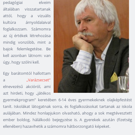
pedagógiai elveim
általában visszatartanak
attól, hogy a vizuális
kultúra árnyoldalaival
foglalkozzam. Számomra
az új értékek létrehozása
mindig vonzóbb, mint a
bajok felemlegetése. Be
kell azonban látnom: van
úgy, hogy szólni kell.
Egy barátomtól hallottam
a
„Varázsecset”
elnevezésű akcióról, ami
azt hirdeti, hogy „játékos
gyermekprogram” keretében 6-14 éves gyermekeknek olajképfestést
tanít. Iskolákat látogatnak sorra, és foglalkozásokat tartanak az iskola
aulájában. Mindez honlapjukon olvasható, ahogy a sok megtévesztett
ember boldog, hálálkodó bejegyzése is. A gyerekek azután (fizetség
ellenében) hazavihetik a számomra hátborzongató képeket.