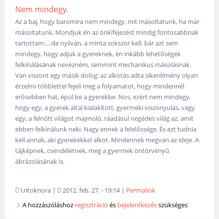
Nem mindegy.
Az a baj, hogy baromira nem mindegy, mit másoltatunk, ha már
másoltatunk. Mondjuk én az önkifejezést mindig fontosabbnak
tartottam.....de nyilván, a minta sokszor kell, bár azt sem
mindegy, hogy adjuk a gyereknek, én inkább lehetőségek
felkínálásának nevezném, semmint mechanikus másolásnak.
Van viszont egy másik dolog: az alkotás adta sikerélmény olyan
érzelmi többlettel fejeli meg a folyamatot, hogy mindennél
erősebben hat, épül be a gyerekbe. Nos, ezért nem mindegy,
hogy egy, a gyerek által kialakított, gyermeki viszonyulás, vagy
egy, a felnőtt világot majmoló, ráadásul negédes világ az, amit
ebben felkínálunk neki. Nagy ennek a felelőssége. És ezt tudnia
kell annak, aki gyerekekkel alkot. Mindennek megvan az ideje. A
tájképnek, csendéletnek, meg a gyermek öntörvényű
ábrázolásának is.
l.ritoknora
|
2012. feb. 27. - 19:14
|
Permalink
A hozzászóláshoz
regisztráció
és
bejelentkezés
szükséges