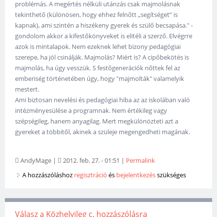
problémás. A megértés nélküli utánzás csak majmolásnak
tekinthető (különösen, hogy ehhez felnőtt „segítséget” is
kapnak), ami szintén a hiszékeny gyerek és szülő becsapása." -
gondolom akkor a kifestőkönyveket is elitéli a szerző. Elvégrre
azok is mintalapok. Nem ezeknek lehet bizony pedagógiai
szerepe, ha jól csinálják. Majmolás? Miért is? A cipőbekötés is
majmolás, ha úgy vesszük. S festőgenerációk nőttek fel az
emberiség történetében úgy, hogy "majmolták" valamelyik
mestert.
Ami biztosan nevelési és pedagógiai hiba az az iskolában való
intézményesülése a programnak. Nem értékileg vagy
szépségileg, hanem anyagilag. Mert megkülönözteti azt a
gyereket a többitől, akinek a szüleje megengedheti magának.
AndyMage
|
2012. feb. 27. - 01:51
|
Permalink
A hozzászóláshoz
regisztráció
és
bejelentkezés
szükséges
Válasz a Közhelyileg c. hozzászólásra