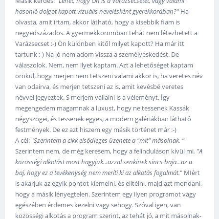
Másik kérdés: "
Lehet, hogy Ön is a Varázsecsetet, vagy valami
hasonló dolgot kapott vizuális nevelésként gyerekkorában?
" Ha
olvasta, amit írtam, akkor látható, hogy a kisebbik fiam is
negyedszázados. A gyermekkoromban tehát nem létezhetett a
Varázsecset :-) Ön különben kitől milyet kapott? Ha már itt
tartunk :-) Na jó nem adom vissza a személyeskedést. De
válaszolok. Nem, nem ilyet kaptam. Azt a lehetőséget kaptam
örökül, hogy merjen nem tetszeni valami akkor is, ha veretes név
van odaírva, és merjen tetszeni az is, amit kevésbé veretes
névvel jegyeztek. S merjem vállalni is a véleményt. Így
megengedem magamnak a luxust, hogy ne tessenek Kassák
négyszögei, és tessenek egyes, a modern galériákban látható
festmények. De ez azt hiszem egy másik történet már :-)
A cél: "
Szerintem a cikk elsődleges üzenete a "mit" másolnak. "
Szerintem nem, de még keresem, hogy a felinduláson kívül mi
. "A
közösségi alkotást most hagyjuk...azzal senkinek sincs baja...az a
baj, hogy ez a tevékenység nem meríti ki az alkotás fogalmát.
" MIért
is akarjuk az egyik pontot kiemelni, és elitélni, majd azt mondani,
hogy a másik lényegtelen. Szerintem egy ilyen programot vagy
egészében érdemes kezelni vagy sehogy. Szóval igen, van
közösségi alkotás a program szerint, az tehát jó, a mit másolnak-