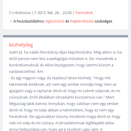
l.ritoknora
|
2012. feb. 26. - 22:43
|
Permalink
A hozzászóláshoz
regisztráció
és
bejelentkezés
szükséges
közhelyileg
Azért jó, ha valaki Munkácsy-díjas képzőművész. Még akkor is, ha
ettől persze nem lesz a pedagógia művésze is. De, maradnék a
konkrétumoknál, és előre leszögezem, hogy semmi közöm a
varázsecsethez. Ám:
- Ez egy nagyon nagy, és ráadásul téves közhely: "Hogy mit
tekintenek értéknek, azt nem egy ember mondja meg; nem az
igazgató vagy a rajztanár dönti el, hogy mi számít szépnek, és mi
csúnyának. Erről általában társadalmi konszenzus van." Mert
féligazság lakik benne. Annyiban, hogy valóban nem egy ember
dönti el, hogy mi szép abban a tekintetben, hogy ez nem egy
hivatalnok. De ugyanakkor bizony mindenki maga dönti el, hogy
neki mi szép és mi csűnya. A társadalomnak legfelejebb ebbe
annyi beleszólása van, hogy ad-e rá pénzt vagy sem. A