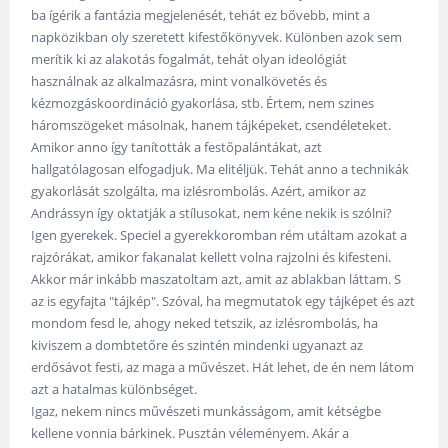
ba ígérik a fantázia megjelenését, tehát ez bővebb, mint a
napközikban oly szeretett kifestőkönyvek. Különben azok sem
merítik ki az alakotás fogalmát, tehát olyan ideológiát
használnak az alkalmazásra, mint vonalkövetés és
kézmozgáskoordináció gyakorlása, stb. Értem, nem szines
háromszögeket másolnak, hanem tájképeket, csendéleteket.
Amikor anno így tanították a festőpalántákat, azt
hallgatólagosan elfogadjuk. Ma elitéljük. Tehát anno a technikák
gyakorlását szolgálta, ma izlésrombolás. Azért, amikor az
Andrássyn így oktatják a stílusokat, nem kéne nekik is szólni?
Igen gyerekek. Speciel a gyerekkoromban rém utáltam azokat a
rajzórákat, amikor fakanalat kellett volna rajzolni és kifesteni.
Akkor már inkább maszatoltam azt, amit az ablakban láttam. S
az is egyfajta "tájkép". Szóval, ha megmutatok egy tájképet és azt
mondom fesd le, ahogy neked tetszik, az izlésrombolás, ha
kiviszem a dombtetőre és szintén mindenki ugyanazt az
erdősávot festi, az maga a művészet. Hát lehet, de én nem látom
azt a hatalmas különbséget.
Igaz, nekem nincs művészeti munkásságom, amit kétségbe
kellene vonnia bárkinek. Pusztán véleményem. Akár a