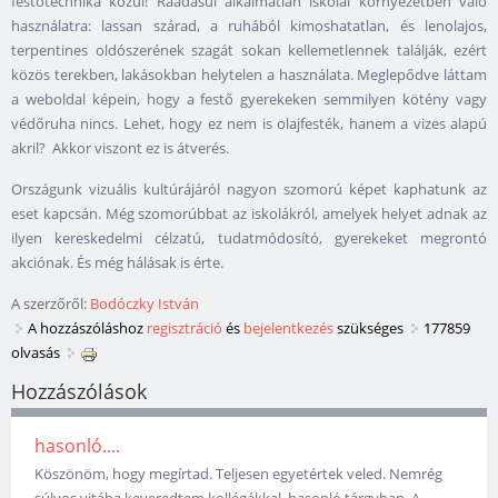
festőtechnika közül! Ráadásul alkalmatlan iskolai környezetben való
használatra: lassan szárad, a ruhából kimoshatatlan, és lenolajos,
terpentines oldószerének szagát sokan kellemetlennek találják, ezért
közös terekben, lakásokban helytelen a használata. Meglepődve láttam
a weboldal képein, hogy a festő gyerekeken semmilyen kötény vagy
védőruha nincs. Lehet, hogy ez nem is olajfesték, hanem a vizes alapú
akril? Akkor viszont ez is átverés.
Országunk vizuális kultúrájáról nagyon szomorú képet kaphatunk az
eset kapcsán. Még szomorúbbat az iskolákról, amelyek helyet adnak az
ilyen kereskedelmi célzatú, tudatmódosító, gyerekeket megrontó
akciónak. És még hálásak is érte.
A szerzőről:
Bodóczky István
A hozzászóláshoz
regisztráció
és
bejelentkezés
szükséges
177859
olvasás
Hozzászólások
hasonló....
Köszönöm, hogy megírtad. Teljesen egyetértek veled. Nemrég
súlyos vitába keveredtem kollégákkal, hasonló tárgyban. A