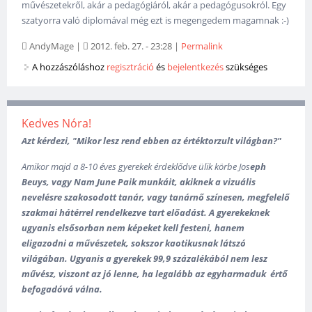
művészetekről, akár a pedagógiáról, akár a pedagógusokról. Egy
szatyorra való diplomával még ezt is megengedem magamnak :-)
AndyMage
|
2012. feb. 27. - 23:28
|
Permalink
A hozzászóláshoz
regisztráció
és
bejelentkezés
szükséges
Kedves Nóra!
Azt kérdezi, "Mikor lesz rend ebben az értéktorzult világban?"
Amikor majd a 8-10 éves gyerekek érdeklődve ülik körbe
Jos
eph
Beuys, vagy Nam June Paik munkáit, akiknek a vizuális
nevelésre szakosodott tanár, vagy tanárnő színesen, megfelelő
szakmai hátérrel rendelkezve tart előadást. A gyerekeknek
ugyanis elsősorban nem képeket kell festeni, hanem
eligazodni a művészetek, sokszor kaotikusnak látszó
világában. U
gyanis a gyerekek 99,9 százalékából nem lesz
művész, viszont az jó lenne, ha legalább az egyharmaduk értő
befogadóvá válna.