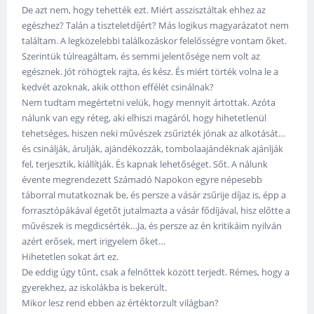
De azt nem, hogy tehették ezt. Miért asszisztáltak ehhez az
egészhez? Talán a tiszteletdíjért? Más logikus magyarázatot nem
találtam. A legközelebbi találkozáskor felelősségre vontam őket.
Szerintük túlreagáltam, és semmi jelentősége nem volt az
egésznek. Jót röhögtek rajta, és kész. És miért törték volna le a
kedvét azoknak, akik otthon effélét csinálnak?
Nem tudtam megértetni velük, hogy mennyit ártottak. Azóta
nálunk van egy réteg, aki elhiszi magáról, hogy hihetetlenül
tehetséges, hiszen neki művészek zsűrizték jónak az alkotását…
és csinálják, árulják, ajándékozzák, tombolaajándéknak ajánlják
fel, terjesztik, kiállítják. És kapnak lehetőséget. Sőt. A nálunk
évente megrendezett Számadó Napokon egyre népesebb
táborral mutatkoznak be, és persze a vásár zsűrije díjaz is, épp a
forrasztópákával égetőt jutalmazta a vásár fődíjával, hisz előtte a
művészek is megdicsérték…Ja, és persze az én kritikáim nyilván
azért erősek, mert irigyelem őket…
Hihetetlen sokat árt ez.
De eddig úgy tűnt, csak a felnőttek között terjedt. Rémes, hogy a
gyerekhez, az iskolákba is bekerült.
Mikor lesz rend ebben az értéktorzult világban?