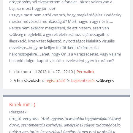
drogtörvénynél elvesztettem a fonalat...biztos velem van a
baj...ez most hogy jön ide?
És ugye most nem arról van szó, hogy megkérdőjelezi Bodóczky
mester művészeti munkásságát? Mert nagyon úgy néz ki....
Persze nem akarom megsérteni, de azt hiszem, ezért van
szükség megfelelő, a gyerek életkorához, sajátosságaihoz
illeszkedő, kretivitást fejlesztő, nyitottságot kialakító vizuális
nevelésre...hogy ne kelljen felnőttként rákérdezni a
háromszögekre...Lehet, hogy Ön is a Varázsecsetet, vagy valami
hasonló dolgot kapott vizuális nevelésként gyerekkorában?
l.ritoknora
|
2012. feb. 27. - 22:10
|
Permalink
A hozzászóláshoz
regisztráció
és
bejelentkezés
szükséges
Kinek mit :-)
Idézgetek:
drogtörvényhez:
"Azok ugyanis (a weboldal képgalériájából ítélve)
durva, szentimentális közhelyek, amelyeknek súlyos tudatmódosító
hatása van, tartós fogyasztásuk (amihez éppen ezek az akciók a