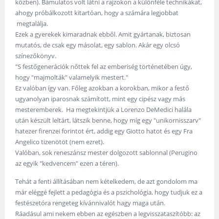
közben). Bámulatos volt látni a rajzokon a különféle technikákat,
ahogy próbálkozott kitartóan, hogy a számára legjobbat
megtalálja.
Ezek a gyerekek kimaradnak ebből. Amit gyártanak, biztosan
mutatós, de csak egy másolat, egy sablon. Akár egy olcsó
színezőkönyv.
"S festőgenerációk nőttek fel az emberiség történetében úgy,
hogy "majmolták" valamelyik mestert."
Ez valóban így van. Főleg azokban a korokban, mikor a festő
ugyanolyan iparosnak számított, mint egy cipész vagy más
mesteremberek. Ha megtekintjük a Lorenzo DeMedici halála
után készült leltárt, látszik benne, hogy míg egy "unikornisszarv"
hatezer firenzei forintot ért, addig egy Giotto hatot és egy Fra
Angelico tizenötöt (nem ezret).
Valóban, sok reneszánsz mester dolgozott sablonnal (Perugino
az egyik "kedvencem" ezen a téren).
Tehát a fenti állításában nem kételkedem, de azt gondolom ma
már eléggé fejlett a pedagógia és a pszichológia, hogy tudjuk ez a
festészetóra rengeteg kívánnivalót hagy maga után.
Ráadásul ami nekem ebben az egészben a legvisszataszítóbb: az