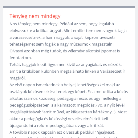
Tényleg nem mindegy
Nos tényleg nem mindegy. Például az sem, hogy legalább
elolvassuk-e a kritika tárgyát. Mint említettem nem vagyok tagja
a varázsecsetnek, a fiaim nagyok, a saját képzőművészeti
tehetségemet sem fogják a nagy múzeumok magasztalni.
Olvasni azonban még tudok, és véleméynalkotási jogomat is
fenntartom.
Tehát, hagyjuk kicsit figyelmen kívül az anyagiakat, és nézzük,
amit a kritikában különben megtalálható linken a Varázsecset ír
magáról.
Az első napon ismerkednek a hellyel, lehetőségekkel majd az
osztályok közösen elkészítenek egy képet. Ez a metodika a közös
alkotás számos közösségi pedagógia része, és úgy mellesleg a
pedagógusképzésben is alkalmazott megoldás. (vö. a nyílt levél
megállapításával: "amit művel, az kifejezetten kártékony."). Most
akkor a pedagógia és közösségi nevelés elméleteit kell
újragondolni a reformpedagógiában, vagy a kritikát.
A további napok kapcsán ezt olvassuk például "
Tájképeket,