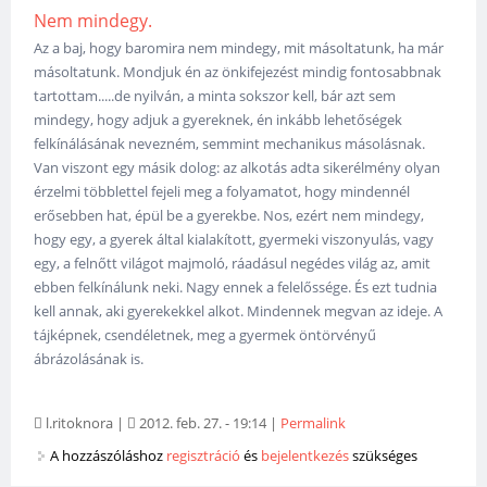
Nem mindegy.
Az a baj, hogy baromira nem mindegy, mit másoltatunk, ha már
másoltatunk. Mondjuk én az önkifejezést mindig fontosabbnak
tartottam.....de nyilván, a minta sokszor kell, bár azt sem
mindegy, hogy adjuk a gyereknek, én inkább lehetőségek
felkínálásának nevezném, semmint mechanikus másolásnak.
Van viszont egy másik dolog: az alkotás adta sikerélmény olyan
érzelmi többlettel fejeli meg a folyamatot, hogy mindennél
erősebben hat, épül be a gyerekbe. Nos, ezért nem mindegy,
hogy egy, a gyerek által kialakított, gyermeki viszonyulás, vagy
egy, a felnőtt világot majmoló, ráadásul negédes világ az, amit
ebben felkínálunk neki. Nagy ennek a felelőssége. És ezt tudnia
kell annak, aki gyerekekkel alkot. Mindennek megvan az ideje. A
tájképnek, csendéletnek, meg a gyermek öntörvényű
ábrázolásának is.
l.ritoknora
|
2012. feb. 27. - 19:14
|
Permalink
A hozzászóláshoz
regisztráció
és
bejelentkezés
szükséges