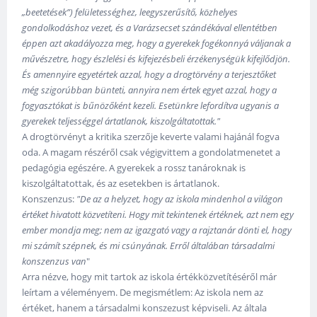
„beetetések”) felületességhez, leegyszerűsítő, közhelyes
gondolkodáshoz vezet, és a Varázsecset szándékával ellentétben
éppen azt akadályozza meg, hogy a gyerekek fogékonnyá váljanak a
művészetre, hogy észlelési és kifejezésbeli érzékenységük kifejlődjön.
És amennyire egyetértek azzal, hogy a drogtörvény a terjesztőket
még szigorúbban bünteti, annyira nem értek egyet azzal, hogy a
fogyasztókat is bűnözőként kezeli. Esetünkre lefordítva ugyanis a
gyerekek teljességgel ártatlanok, kiszolgáltatottak."
A drogtörvényt a kritika szerzője keverte valami hajánál fogva
oda. A magam részéről csak végigvittem a gondolatmenetet a
pedagógia egészére. A gyerekek a rossz tanároknak is
kiszolgáltatottak, és az esetekben is ártatlanok.
Konszenzus:
"De az a helyzet, hogy az iskola mindenhol a világon
értéket hivatott közvetíteni. Hogy mit tekintenek értéknek, azt nem egy
ember mondja meg; nem az igazgató vagy a rajztanár dönti el, hogy
mi számít szépnek, és mi csúnyának. Erről általában társadalmi
konszenzus van
"
Arra nézve, hogy mit tartok az iskola értékközvetítéséről már
leírtam a véleményem. De megismétlem: Az iskola nem az
értéket, hanem a társadalmi konszezust képviseli. Az általa