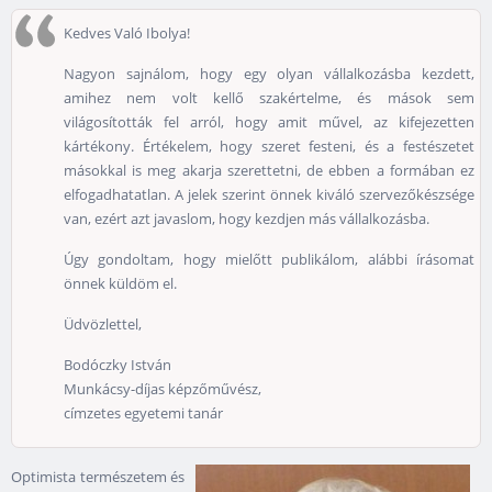
Kedves Való Ibolya!
Nagyon sajnálom, hogy egy olyan vállalkozásba kezdett,
amihez nem volt kellő szakértelme, és mások sem
világosították fel arról, hogy amit művel, az kifejezetten
kártékony. Értékelem, hogy szeret festeni, és a festészetet
másokkal is meg akarja szerettetni, de ebben a formában ez
elfogadhatatlan. A jelek szerint önnek kiváló szervezőkészsége
van, ezért azt javaslom, hogy kezdjen más vállalkozásba.
Úgy gondoltam, hogy mielőtt publikálom, alábbi írásomat
önnek küldöm el.
Üdvözlettel,
Bodóczky István
Munkácsy-díjas képzőművész,
címzetes egyetemi tanár
Optimista természetem és