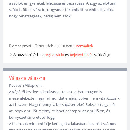
a szülők és gyerekek lehúzása és becsapása. Ahogy az előttem
szóló L. Ritok Nóra írta, ugyanaz történik itt is: elhitetik velük,
hogy tehetségesek, pedig nem azok.
emsoproni
|
2012. feb. 27. - 03:28
|
Permalink
A hozzászóláshoz
regisztráció
és
bejelentkezés
szükséges
Válasz a válaszra
Kedves EMSoproni,
A végéről kezdve, a lehúzással kapcsolatban magam is
megemlékeztem egy fél mondat erejéig. Ebben nem vitatkozunk
azt hiszem. Hogy mennyi a becsapásértéke? Sokszor nagy, bár
az, hogy a szülőt mennyire lehet becsapni, az a szülő ön, és
környezetismeretétől függ.
A fiaim sok mindenféléje kering itt a lakásban, de azért számos