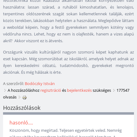
festőtechnika közül! Ráadásul alkalmatlan iskolai környezetben való
használatra: lassan szárad, a ruhából kimoshatatlan, és lenolajos,
terpentines oldószerének szagát sokan kellemetlennek találják, ezért
közös terekben, lakásokban helytelen a használata. Meglepődve láttam
a weboldal képein, hogy a festő gyerekeken semmilyen kötény vagy
védőruha nincs. Lehet, hogy ez nem is olajfesték, hanem a vizes alapú
akril? Akkor viszont ez is átverés.
Országunk vizuális kultúrájáról nagyon szomorú képet kaphatunk az
eset kapcsán. Még szomorúbbat az iskolákról, amelyek helyet adnak az
ilyen kereskedelmi célzatú, tudatmódosító, gyerekeket megrontó
akciónak. És még hálásak is érte.
A szerzőről:
Bodóczky István
A hozzászóláshoz
regisztráció
és
bejelentkezés
szükséges
177547
olvasás
Hozzászólások
hasonló....
Köszönöm, hogy megírtad. Teljesen egyetértek veled. Nemrég
súlyos vitába keveredtem kollégákkal, hasonló tárgyban. A