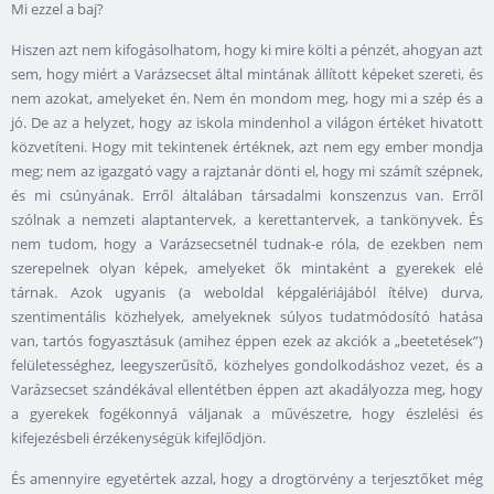
Mi ezzel a baj?
Hiszen azt nem kifogásolhatom, hogy ki mire költi a pénzét, ahogyan azt
sem, hogy miért a Varázsecset által mintának állított képeket szereti, és
nem azokat, amelyeket én. Nem én mondom meg, hogy mi a szép és a
jó. De az a helyzet, hogy az iskola mindenhol a világon értéket hivatott
közvetíteni. Hogy mit tekintenek értéknek, azt nem egy ember mondja
meg; nem az igazgató vagy a rajztanár dönti el, hogy mi számít szépnek,
és mi csúnyának. Erről általában társadalmi konszenzus van. Erről
szólnak a nemzeti alaptantervek, a kerettantervek, a tankönyvek. És
nem tudom, hogy a Varázsecsetnél tudnak-e róla, de ezekben nem
szerepelnek olyan képek, amelyeket ők mintaként a gyerekek elé
tárnak. Azok ugyanis (a weboldal képgalériájából ítélve) durva,
szentimentális közhelyek, amelyeknek súlyos tudatmódosító hatása
van, tartós fogyasztásuk (amihez éppen ezek az akciók a „beetetések”)
felületességhez, leegyszerűsítő, közhelyes gondolkodáshoz vezet, és a
Varázsecset szándékával ellentétben éppen azt akadályozza meg, hogy
a gyerekek fogékonnyá váljanak a művészetre, hogy észlelési és
kifejezésbeli érzékenységük kifejlődjön.
És amennyire egyetértek azzal, hogy a drogtörvény a terjesztőket még