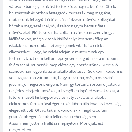
városunkban egy felhívást tettek közé, hogy alkotó felnőttek,
hivatásosak és otthon festegetők mutassák meg magukat,
mutassunk fel együtt értéket. A zsűrizésre művész kollégákat
hívtak a megyeszékhelyről, általam nagyra becsült fiatal
művészeket. Előtte sokat harcoltam a városban azért, hogy a
kiállításokon, még a kisebb kiállítóhelyeken sem (főleg az
iskolákba, múzeumba ne) engedjenek vitatható értékű
alkotásokat. Hogy, ha valaki felajánl a múzeumnak egy
festményt, azt nem kell ünnepélyesen elfogadni, és a múzeum
falára tenni, mutassák meg előtte egy hozzáértőnek. Mert a jó
szándék nem egyenlő az értékálló alkotással. Sok konfliktusom is
volt. Izgatottan vártam hát, hogy a szakma, más, a messziről
jövő majd megerősít engem. Nem így történt. Sorban díjazták a
negédes, elrajzolt tanyákat, a levegőben lógó rózsacsokrokat, a
fotóról másolt kislányportrét, és kutyuskát, és a falapba
elektromos forrasztóval égetett két lábon álló lovat. A közönség
elégedett volt. Ott voltak a rokonok, akik megdicsőülten
gratuláltak egymásnak a felfedezett tehetségekért.
A zsűri nem jött el a kiállítás megnyitóra. Mondjuk, ezt
megértettem.