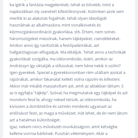
ba ígérik a fantázia megjelenését, tehát ez bővebb, mint a
napközikban oly szeretett kifestőkönyvek. Különben azok sem
merítik ki az alakotás fogalmát, tehát olyan ideológiát
használnak az alkalmazásra, mint vonalkövetés és
kézmozgáskoordináció gyakorlása, stb. Értem, nem szines
háromszögeket másolnak, hanem tájképeket, csendéleteket.
Amikor anno így tanították a festőpalántákat, azt
hallgatólagosan elfogadjuk. Ma elitéljük. Tehát anno a technikák
gyakorlását szolgálta, ma izlésrombolás. Azért, amikor az
Andrássyn így oktatják a stílusokat, nem kéne nekik is szólni?
Igen gyerekek. Speciel a gyerekkoromban rém utáltam azokat a
rajzórákat, amikor fakanalat kellett volna rajzolni és kifesteni.
Akkor már inkább maszatoltam azt, amit az ablakban láttam. S
az is egyfajta "tájkép". Szóval, ha megmutatok egy tájképet és azt
mondom fesd le, ahogy neked tetszik, az izlésrombolás, ha
kiviszem a dombtetőre és szintén mindenki ugyanazt az
erdősávot festi, az maga a művészet. Hát lehet, de én nem látom
azt a hatalmas különbséget.
Igaz, nekem nincs művészeti munkásságom, amit kétségbe
kellene vonnia bárkinek. Pusztán véleményem. Akár a