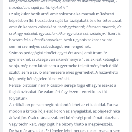
virágcsendéleteket készíthetnek, elsősorban mintalapok alapján, -
hozzáadva a saját fantáziájukat is
."
Ez alig különbözik attól amit sokszor alkalmaznak művészeti
képzésben (ld. hozzáadva saját fantáziájukat), és ellentétes azzal,
amit én kaptam válaszként
"Amit gyártanak, biztosan mutatós, de
csak egy másolat, egy sablon. Akár egy olcsó színezőkönyv.
" Ezért is
hoztam fel a kifestőkönyveket. Azok ugyanis sokszor szinte
semmi személyes szabadságot nem engednek.
Számos pedagógiai elmélet egyet ért azzal, amit írtam "A
gyermeknek szüksége van sikerélményre," , és aki ezt kétségbe
vonja, még nem látott sem a gyermeke teljesítményének örülő
szülőt, sem a szülő elismerésére éhes gyermeket. A hazavihető
kép pedig kétségtelenül ezt erősíti.
Persze, biztosan nem Picasso-k serege fogja elhagyni ezeket a
foglalkozásokat. De valamiért úgy érzem teoretikus vitát
folytatunk.
A kritikában persze megfontolandó lehet az etikai oldal. Furcsa
módon a kritika írója első körön az anyagiakkal, az olaj-technika
árával jön. Csak utána azzal, ami közösségi problémát okozhat.
Vagy technikait, vagy jogit, ha bizonyítható a megtévesztés.
De ha már anyagiak. Ez tényleg lehet necces, de ezt magam sem