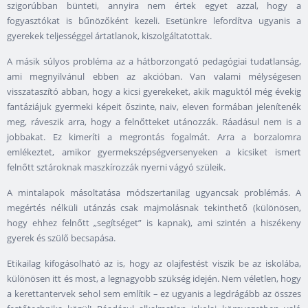
szigorúbban bünteti, annyira nem értek egyet azzal, hogy a
fogyasztókat is bűnözőként kezeli. Esetünkre lefordítva ugyanis a
gyerekek teljességgel ártatlanok, kiszolgáltatottak.
A másik súlyos probléma az a hátborzongató pedagógiai tudatlanság,
ami megnyilvánul ebben az akcióban. Van valami mélységesen
visszataszító abban, hogy a kicsi gyerekeket, akik maguktól még évekig
fantáziájuk gyermeki képeit őszinte, naiv, eleven formában jelenítenék
meg, ráveszik arra, hogy a felnőtteket utánozzák. Ráadásul nem is a
jobbakat. Ez kimeríti a megrontás fogalmát. Arra a borzalomra
emlékeztet, amikor gyermekszépségversenyeken a kicsiket ismert
felnőtt sztároknak maszkírozzák nyerni vágyó szüleik.
A mintalapok másoltatása módszertanilag ugyancsak problémás. A
megértés nélküli utánzás csak majmolásnak tekinthető (különösen,
hogy ehhez felnőtt „segítséget” is kapnak), ami szintén a hiszékeny
gyerek és szülő becsapása.
Etikailag kifogásolható az is, hogy az olajfestést viszik be az iskolába,
különösen itt és most, a legnagyobb szükség idején. Nem véletlen, hogy
a kerettantervek sehol sem említik – ez ugyanis a legdrágább az összes