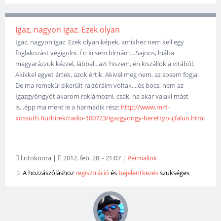
Igaz, nagyon igaz. Ezek olyan
Igaz, nagyon igaz. Ezek olyan képek, amikhez nem kell egy
foglakozást végigülni. Én ki sem bírnám....Sajnos, hiába
magyarázzuk kézzel, lábbal...azt hiszem, én kiszállok a vitából.
Akikkel egyet értek, azok értik. Akivel meg nem, az sosem fogja.
De ma remekül sikerült rajzóráim voltak....és bocs, nem az
Igazgyöngyöt akarom reklámozni, csak, ha akar valaki mást
is...épp ma ment le a harmadik rész:
http://www.mr1-
kossuth.hu/hirek/radio-100723/igazgyongy-berettyoujfalun.html
l.ritoknora
|
2012. feb. 28. - 21:07
|
Permalink
A hozzászóláshoz
regisztráció
és
bejelentkezés
szükséges