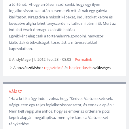
a történet. Ahogy arról sem szól senki, hogy egy ilyen
foglalkozássorozat után a csemeték mit látnak egy galéria-
kiállításon. Kiragadva a másolt képeket, indulatokat keltve és
levezetve aligha lehet tényszerűen vitatkozni bármiről. Mert az
indulati érvek önmagukkal cáfolhatóak.
Egyébként elég csak a történelemre gondolni, hányszor
kiáltottak értékválságot, torzulást, a művészetekkel
kapcsolatban.
AndyMage
|
2012. feb. 28. - 08:03
|
Permalink
A hozzászóláshoz
regisztráció
és
bejelentkezés
szükséges
válasz
"Ha a kritika úgy indult volna, hogy "Kedves Varázsecsetesek.
Végigültem egy teljes foglalkozássorozatot, és ennek alapján."
Nem kell végig ülni ahhoz, hogy az ember az ordenáré giccs
képek alapján megállapítsa, mennyire káros a Varázsecset
ténykedése.