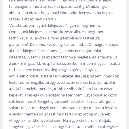
kísérletezésre nem állítanám, hogy abban a a csemete nagyon
tehetséges lenne, akár csak az iparosi szintig. (Amiben igen,
abban sem biztos, hogy majd kibontakozk egyszer, ha negyed
század alatt ez nem derült ki)
"Az alkotás önmagunk kifejezése.". Igen is meg nem is.
Önmagunk kifejezése a rendelkezésre álló, és megismert
technikával. AKár csak a mindig kéznél levő testtel (ld.
pantomim). De ehhez két dolog kell, ami több. Önmagunk éppen
aktuális kifejezésének képessége (önismeret, gondolati
integritás, ilyesmi), és az adott technika megléte, és ismerete. Ez
a picikre is igaz. (ld. hospitalizáció, amikor minden megvan, csak a
technika nem ismert esetleg, vagy az igény hiányzik)
Ami a sablonokat, instant technikákat illeti, alig hiszem, hogy sok
festő tudna megalkotni egy ecsetet, de szépen le tudja rajzolni
azt. Már amelyik, mert legutóbb az Albertinában láttam olyan
képeket, amit egy ovis letagadna szerintem. Egyébként sokszor,
sok festő másol. Rengeteg tájképet festettek, és napraforgót is
sokan. Mégis mindegyikben benne van a tárgy mellett a festő is.
A sablon mentén dolgozást nem tartom az ördög művének.
Ahogy a kifestőkönyveket sem. Ha a gyereket arra biztatják,
"hogy itt egy képe, fesd le ahogy látod", az a kisebb bajok egyike