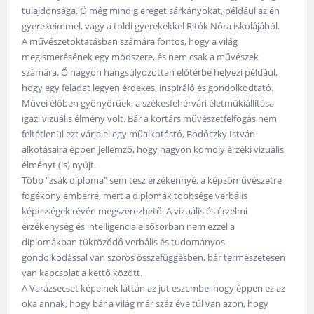
tulajdonsága. Ő még mindig ereget sárkányokat, például az én
gyerekeimmel, vagy a toldi gyerekekkel Ritók Nóra iskolájából.
A művészetoktatásban számára fontos, hogy a világ
megismerésének egy módszere, és nem csak a művészek
számára. Ő nagyon hangsúlyozottan előtérbe helyezi például,
hogy egy feladat legyen érdekes, inspiráló és gondolkodtató.
Művei élőben gyönyörűek, a székesfehérvári életműkiállítása
igazi vizuális élmény volt. Bár a kortárs művészetfelfogás nem
feltétlenül ezt várja el egy műalkotástó, Bodóczky István
alkotásaira éppen jellemző, hogy nagyon komoly érzéki vizuális
élményt (is) nyújt.
Több "zsák diploma" sem tesz érzékennyé, a képzőművészetre
fogékony emberré, mert a diplomák többsége verbális
képességek révén megszerezhető. A vizuális és érzelmi
érzékenység és intelligencia elsősorban nem ezzel a
diplomákban tükröződő verbális és tudományos
gondolkodással van szoros összefüggésben, bár természetesen
van kapcsolat a kettő között.
A Varázsecset képeinek láttán az jut eszembe, hogy éppen ez az
oka annak, hogy bár a világ már száz éve túl van azon, hogy