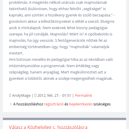
problémás. A megértés nélküli utánzás csak majmolásnak
tekinthető (különösen, hogy ehhez felnőtt „segítséget” is
kapnak), ami szintén a hiszékeny gyerek és szülő becsapása." -
gondolom akkor a kifestőkönyveket is elitéli a szerző. Elvégrre
azok is mintalapok. Nem ezeknek lehet bizony pedagógiai
szerepe, ha jól csinálják. Majmolás? Miért is? A cipőbekötés is
majmolás, ha úgy vesszük. S festőgenerációk nőttek fel az
emberiség történetében úgy, hogy "majmolták" valamelyik
mestert.
Ami biztosan nevelési és pedagógiai hiba az az iskolában való
intézményesülése a programnak. Nem értékileg vagy
szépségileg, hanem anyagilag. Mert megkülönözteti azt a
gyereket a többitől, akinek a szüleje megengedheti magának.
AndyMage
|
2012. feb. 27. - 01:51
|
Permalink
A hozzászóláshoz
regisztráció
és
bejelentkezés
szükséges
Válasz a Közhelyileg c. hozzászólásra