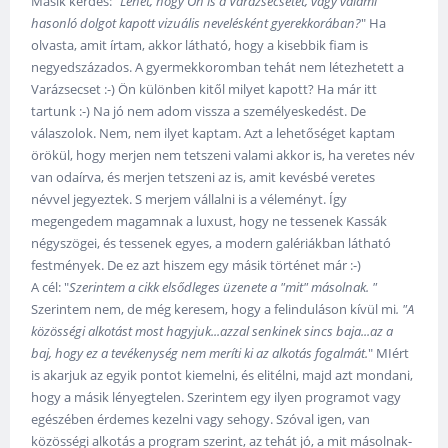
Másik kérdés: "
Lehet, hogy Ön is a Varázsecsetet, vagy valami
hasonló dolgot kapott vizuális nevelésként gyerekkorában?
" Ha
olvasta, amit írtam, akkor látható, hogy a kisebbik fiam is
negyedszázados. A gyermekkoromban tehát nem létezhetett a
Varázsecset :-) Ön különben kitől milyet kapott? Ha már itt
tartunk :-) Na jó nem adom vissza a személyeskedést. De
válaszolok. Nem, nem ilyet kaptam. Azt a lehetőséget kaptam
örökül, hogy merjen nem tetszeni valami akkor is, ha veretes név
van odaírva, és merjen tetszeni az is, amit kevésbé veretes
névvel jegyeztek. S merjem vállalni is a véleményt. Így
megengedem magamnak a luxust, hogy ne tessenek Kassák
négyszögei, és tessenek egyes, a modern galériákban látható
festmények. De ez azt hiszem egy másik történet már :-)
A cél: "
Szerintem a cikk elsődleges üzenete a "mit" másolnak. "
Szerintem nem, de még keresem, hogy a felinduláson kívül mi
. "A
közösségi alkotást most hagyjuk...azzal senkinek sincs baja...az a
baj, hogy ez a tevékenység nem meríti ki az alkotás fogalmát.
" MIért
is akarjuk az egyik pontot kiemelni, és elitélni, majd azt mondani,
hogy a másik lényegtelen. Szerintem egy ilyen programot vagy
egészében érdemes kezelni vagy sehogy. Szóval igen, van
közösségi alkotás a program szerint, az tehát jó, a mit másolnak-