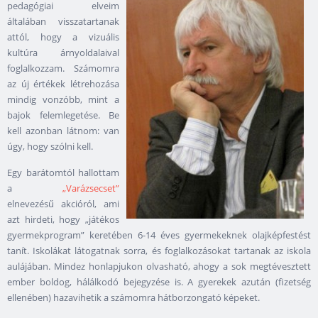
pedagógiai elveim
általában visszatartanak
attól, hogy a vizuális
kultúra árnyoldalaival
foglalkozzam. Számomra
az új értékek létrehozása
mindig vonzóbb, mint a
bajok felemlegetése. Be
kell azonban látnom: van
úgy, hogy szólni kell.
Egy barátomtól hallottam
a
„Varázsecset”
elnevezésű akcióról, ami
azt hirdeti, hogy „játékos
gyermekprogram” keretében 6-14 éves gyermekeknek olajképfestést
tanít. Iskolákat látogatnak sorra, és foglalkozásokat tartanak az iskola
aulájában. Mindez honlapjukon olvasható, ahogy a sok megtévesztett
ember boldog, hálálkodó bejegyzése is. A gyerekek azután (fizetség
ellenében) hazavihetik a számomra hátborzongató képeket.