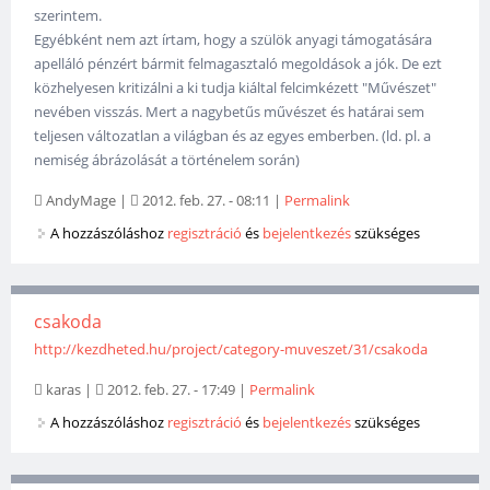
szerintem.
Egyébként nem azt írtam, hogy a szülök anyagi támogatására
apelláló pénzért bármit felmagasztaló megoldások a jók. De ezt
közhelyesen kritizálni a ki tudja kiáltal felcimkézett "Művészet"
nevében visszás. Mert a nagybetűs művészet és határai sem
teljesen változatlan a világban és az egyes emberben. (ld. pl. a
nemiség ábrázolását a történelem során)
AndyMage
|
2012. feb. 27. - 08:11
|
Permalink
A hozzászóláshoz
regisztráció
és
bejelentkezés
szükséges
csakoda
http://kezdheted.hu/project/category-muveszet/31/csakoda
karas
|
2012. feb. 27. - 17:49
|
Permalink
A hozzászóláshoz
regisztráció
és
bejelentkezés
szükséges