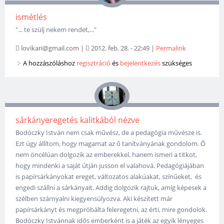
ismétlés
"... te szülj nekem rendet,..."
lovikari@gmail.com
|
2012. feb. 28. - 22:49
|
Permalink
A hozzászóláshoz
regisztráció
és
bejelentkezés
szükséges
sárkányeregetés kalitkából nézve
Bodóczky István nem csak művész, de a pedagógia művésze is.
Ezt úgy állítom, hogy magamat az ő tanítványának gondolom. Ő
nem öncélúan dolgozik az emberekkel, hanem ismeri a titkot,
hogy mindenki a saját útján jusson el valahová. Pedagógiájában
is papírsárkányokat ereget, változatos alakúakat, színűeket, és
engedi szállni a sárkányait. Addig dolgozik rajtuk, amíg képesek a
szélben szárnyalni kiegyensúlyozva. Aki készített már
papírsárkányt és megpróbálta feleregetni, az érti, mire gondolok.
Bodóczky Istvánnak idős emberként is a játék az egyik lényeges