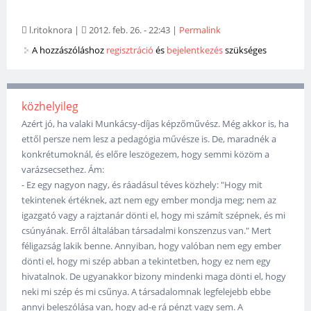
l.ritoknora
|
2012. feb. 26. - 22:43
|
Permalink
A hozzászóláshoz
regisztráció
és
bejelentkezés
szükséges
közhelyileg
Azért jó, ha valaki Munkácsy-díjas képzőművész. Még akkor is, ha
ettől persze nem lesz a pedagógia művésze is. De, maradnék a
konkrétumoknál, és előre leszögezem, hogy semmi közöm a
varázsecsethez. Ám:
- Ez egy nagyon nagy, és ráadásul téves közhely: "Hogy mit
tekintenek értéknek, azt nem egy ember mondja meg; nem az
igazgató vagy a rajztanár dönti el, hogy mi számít szépnek, és mi
csúnyának. Erről általában társadalmi konszenzus van." Mert
féligazság lakik benne. Annyiban, hogy valóban nem egy ember
dönti el, hogy mi szép abban a tekintetben, hogy ez nem egy
hivatalnok. De ugyanakkor bizony mindenki maga dönti el, hogy
neki mi szép és mi csűnya. A társadalomnak legfelejebb ebbe
annyi beleszólása van, hogy ad-e rá pénzt vagy sem. A