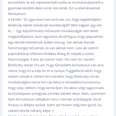
közvetített, és ezt reperezentáló tudás és normarendszerből a
gyermek későbbi élete során lesz érték. Ezt a véleményemet
fenntartom.
A kérdés: "
És ugye most nem arról van szó, hogy megkérdőjelezi
Bodóczky mester művészeti munkásságát? Mert nagyon úgy néz
ki....
" Egy képzőművész művészeti munkásságát nem lehet
megkérdőjelezni. Azon egyszerű oknál fogva, hogy alapvetően
egy tetszik/nemtetszik skálán mozog. Van akinek Kassák
háromszögei tetszenek, és van akinek nem. Lesz aki szerint
papírsárkányt kifesteni érdekes dolog és szépek a szines
háromszögek. S lesz aki szerint nem. Ám nem én, hanem
Bodóczky István írta azt, hogy társadalmi konszenzus van arra
nézve, hogy mi a szép és mi a csúnya. Függetlenül attól, hogy
nekem tetszik-e, tettem fel a kérdést, hogy Bodóczky István
munkásságára nézve hol van leírva a társadalmi konszenzus,
hogy szép. Kétlem, hogy lenne ilyen. De akkor elég nagyvonalú
és közhelyesen pongyola a kritika idézett része. Nem, szerintem
ilyen konszenzus valójában nincs. Vannak szokásjogok. De pl.
Picasso is átlépte azokat. Azért azt hiszem még nem gond, ha
nekem tetszik néhány képe :-)