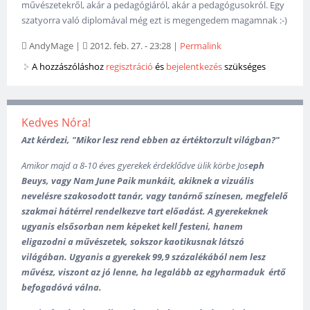
művészetekről, akár a pedagógiáról, akár a pedagógusokról. Egy
szatyorra való diplomával még ezt is megengedem magamnak :-)
AndyMage
|
2012. feb. 27. - 23:28
|
Permalink
A hozzászóláshoz
regisztráció
és
bejelentkezés
szükséges
Kedves Nóra!
Azt kérdezi, "Mikor lesz rend ebben az értéktorzult világban?"
Amikor majd a 8-10 éves gyerekek érdeklődve ülik körbe
Jos
eph
Beuys, vagy Nam June Paik munkáit, akiknek a vizuális
nevelésre szakosodott tanár, vagy tanárnő színesen, megfelelő
szakmai hátérrel rendelkezve tart előadást. A gyerekeknek
ugyanis elsősorban nem képeket kell festeni, hanem
eligazodni a művészetek, sokszor kaotikusnak látszó
világában. U
gyanis a gyerekek 99,9 százalékából nem lesz
művész, viszont az jó lenne, ha legalább az egyharmaduk értő
befogadóvá válna.