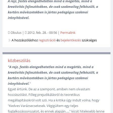
A rajz, festés elengedhetetlen mind a megértés, mind a
kreativitás fejlesztésében, de csak szakmailag felkészült, a
kortárs művészetekben is jártas pedagógus szakmai
irányításával.
Obulus
|
2012. feb. 28. - 00:56
|
Permalink
A hozzászóláshoz
regisztráció
és
bejelentkezés
szükséges
közbeszólás
"A rajz, festés elengedhetetlen mind a megértés, mind a
kreativitás fejlesztésében, de csak szakmailag felkészült, a
kortárs művészetekben is jártas pedagógus szakmai
irányításával.
"
Egyet értünk. De az a szempont, amiben nem olvastam
hozzászólást. Főleg prejudikálásról és teoretikus
megállapításokról volt szó. Ha a kritika úgy indult volna, hogy
"Kedves Varázsecsetesek. Végigültem egy teljes
foglalkozássorozatot, és ennek alapján....." kicsit hitelesebb lenne