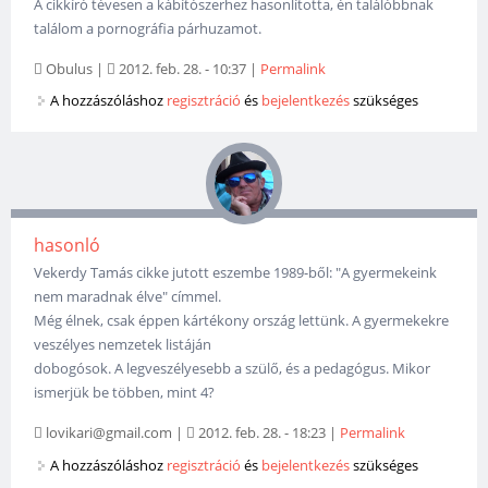
A cikkíró tévesen a kábítószerhez hasonlította, én találóbbnak
találom a pornográfia párhuzamot.
Obulus
|
2012. feb. 28. - 10:37
|
Permalink
A hozzászóláshoz
regisztráció
és
bejelentkezés
szükséges
hasonló
Vekerdy Tamás cikke jutott eszembe 1989-ből: "A gyermekeink
nem maradnak élve" címmel.
Még élnek, csak éppen kártékony ország lettünk. A gyermekekre
veszélyes nemzetek listáján
dobogósok. A legveszélyesebb a szülő, és a pedagógus. Mikor
ismerjük be többen, mint 4?
lovikari@gmail.com
|
2012. feb. 28. - 18:23
|
Permalink
A hozzászóláshoz
regisztráció
és
bejelentkezés
szükséges