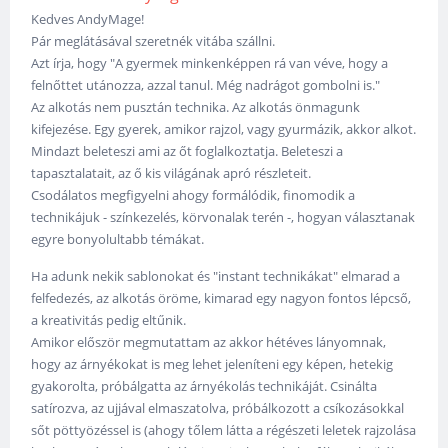
Kedves AndyMage!
Pár meglátásával szeretnék vitába szállni.
Azt írja, hogy "A gyermek minkenképpen rá van véve, hogy a
felnőttet utánozza, azzal tanul. Még nadrágot gombolni is."
Az alkotás nem pusztán technika. Az alkotás önmagunk
kifejezése. Egy gyerek, amikor rajzol, vagy gyurmázik, akkor alkot.
Mindazt beleteszi ami az őt foglalkoztatja. Beleteszi a
tapasztalatait, az ő kis világának apró részleteit.
Csodálatos megfigyelni ahogy formálódik, finomodik a
technikájuk - színkezelés, körvonalak terén -, hogyan választanak
egyre bonyolultabb témákat.
Ha adunk nekik sablonokat és "instant technikákat" elmarad a
felfedezés, az alkotás öröme, kimarad egy nagyon fontos lépcső,
a kreativitás pedig eltűnik.
Amikor először megmutattam az akkor hétéves lányomnak,
hogy az árnyékokat is meg lehet jeleníteni egy képen, hetekig
gyakorolta, próbálgatta az árnyékolás technikáját. Csinálta
satírozva, az ujjával elmaszatolva, próbálkozott a csíkozásokkal
sőt pöttyözéssel is (ahogy tőlem látta a régészeti leletek rajzolása