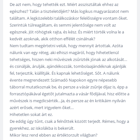
De azt nem, hogy tehették ezt. Miért asszisztáltak ehhez az
egészhez? Talán a tiszteletdíjért? Más logikus magyarázatot nem
találtam. A legközelebbi találkozáskor felelősségre vontam őket.
Szerintük túlreagáltam, és semmi jelentősége nem volt az
egésznek. Jót röhögtek rajta, és kész. És miért törték volna le a
kedvét azoknak, akik otthon effélét csinálnak?
Nem tudtam megértetni velük, hogy mennyit ártottak. Azóta
nálunk van egy réteg, aki elhiszi magáról, hogy hihetetlenül
tehetséges, hiszen neki művészek zsűrizték jónak az alkotását…
és csinálják, árulják, ajándékozzák, tombolaajándéknak ajánlják
fel, terjesztik, kiállítják. És kapnak lehetőséget. Sőt. A nálunk
évente megrendezett Számadó Napokon egyre népesebb
táborral mutatkoznak be, és persze a vásár zsűrije díjaz is, épp a
forrasztópákával égetőt jutalmazta a vásár fődíjával, hisz előtte a
művészek is megdicsérték…Ja, és persze az én kritikáim nyilván
azért erősek, mert irigyelem őket…
Hihetetlen sokat árt ez.
De eddig úgy tűnt, csak a felnőttek között terjedt. Rémes, hogy a
gyerekhez, az iskolákba is bekerült.
Mikor lesz rend ebben az értéktorzult világban?