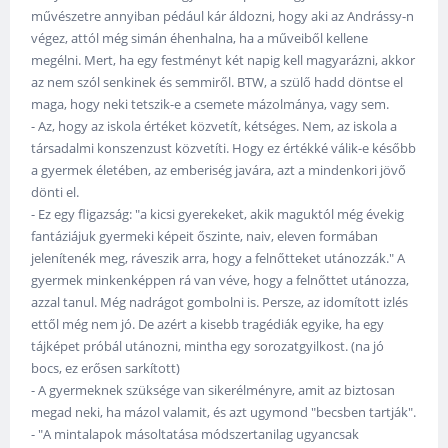
művészetre annyiban pédául kár áldozni, hogy aki az Andrássy-n
végez, attól még simán éhenhalna, ha a műveiből kellene
megélni. Mert, ha egy festményt két napig kell magyarázni, akkor
az nem szól senkinek és semmiről. BTW, a szülő hadd döntse el
maga, hogy neki tetszik-e a csemete mázolmánya, vagy sem.
- Az, hogy az iskola értéket közvetít, kétséges. Nem, az iskola a
társadalmi konszenzust közvetíti. Hogy ez értékké válik-e később
a gyermek életében, az emberiség javára, azt a mindenkori jövő
dönti el.
- Ez egy fligazság: "a kicsi gyerekeket, akik maguktól még évekig
fantáziájuk gyermeki képeit őszinte, naiv, eleven formában
jelenítenék meg, ráveszik arra, hogy a felnőtteket utánozzák." A
gyermek minkenképpen rá van véve, hogy a felnőttet utánozza,
azzal tanul. Még nadrágot gombolni is. Persze, az idomított izlés
ettől még nem jó. De azért a kisebb tragédiák egyike, ha egy
tájképet próbál utánozni, mintha egy sorozatgyilkost. (na jó
bocs, ez erősen sarkított)
- A gyermeknek szüksége van sikerélményre, amit az biztosan
megad neki, ha mázol valamit, és azt ugymond "becsben tartják".
- "A mintalapok másoltatása módszertanilag ugyancsak