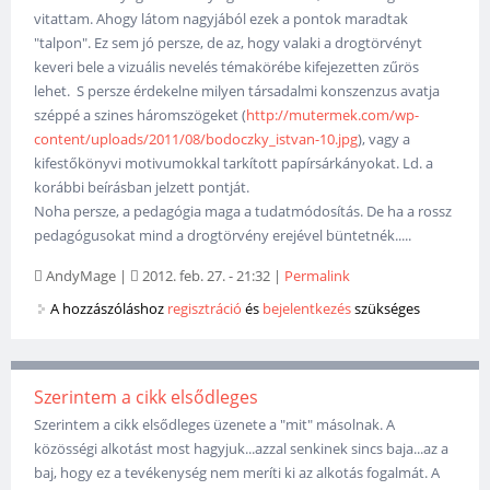
vitattam. Ahogy látom nagyjából ezek a pontok maradtak
"talpon". Ez sem jó persze, de az, hogy valaki a drogtörvényt
keveri bele a vizuális nevelés témakörébe kifejezetten zűrös
lehet. S persze érdekelne milyen társadalmi konszenzus avatja
széppé a szines háromszögeket (
http://mutermek.com/wp-
content/uploads/2011/08/bodoczky_istvan-10.jpg
), vagy a
kifestőkönyvi motivumokkal tarkított papírsárkányokat. Ld. a
korábbi beírásban jelzett pontját.
Noha persze, a pedagógia maga a tudatmódosítás. De ha a rossz
pedagógusokat mind a drogtörvény erejével büntetnék.....
AndyMage
|
2012. feb. 27. - 21:32
|
Permalink
A hozzászóláshoz
regisztráció
és
bejelentkezés
szükséges
Szerintem a cikk elsődleges
Szerintem a cikk elsődleges üzenete a "mit" másolnak. A
közösségi alkotást most hagyjuk...azzal senkinek sincs baja...az a
baj, hogy ez a tevékenység nem meríti ki az alkotás fogalmát. A