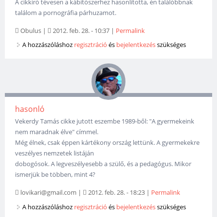
A cikkíró tévesen a kábítószerhez hasonlította, én találóbbnak
találom a pornográfia párhuzamot.
Obulus
|
2012. feb. 28. - 10:37
|
Permalink
A hozzászóláshoz
regisztráció
és
bejelentkezés
szükséges
hasonló
Vekerdy Tamás cikke jutott eszembe 1989-ből: "A gyermekeink
nem maradnak élve" címmel.
Még élnek, csak éppen kártékony ország lettünk. A gyermekekre
veszélyes nemzetek listáján
dobogósok. A legveszélyesebb a szülő, és a pedagógus. Mikor
ismerjük be többen, mint 4?
lovikari@gmail.com
|
2012. feb. 28. - 18:23
|
Permalink
A hozzászóláshoz
regisztráció
és
bejelentkezés
szükséges