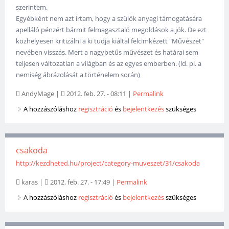
szerintem.
Egyébként nem azt írtam, hogy a szülök anyagi támogatására
apelláló pénzért bármit felmagasztaló megoldások a jók. De ezt
közhelyesen kritizálni a ki tudja kiáltal felcimkézett "Művészet"
nevében visszás. Mert a nagybetűs művészet és határai sem
teljesen változatlan a világban és az egyes emberben. (ld. pl. a
nemiség ábrázolását a történelem során)
AndyMage
|
2012. feb. 27. - 08:11
|
Permalink
A hozzászóláshoz
regisztráció
és
bejelentkezés
szükséges
csakoda
http://kezdheted.hu/project/category-muveszet/31/csakoda
karas
|
2012. feb. 27. - 17:49
|
Permalink
A hozzászóláshoz
regisztráció
és
bejelentkezés
szükséges