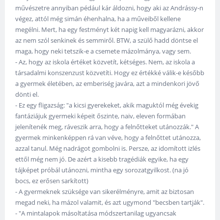
művészetre annyiban pédául kár áldozni, hogy aki az Andrássy-n
végez, attól még simán éhenhalna, ha a műveiből kellene
megélni. Mert, ha egy festményt két napig kell magyarázni, akkor
az nem szól senkinek és semmiről. BTW, a szülő hadd döntse el
maga, hogy neki tetszik-e a csemete mázolmánya, vagy sem.
- Az, hogy az iskola értéket közvetít, kétséges. Nem, az iskola a
társadalmi konszenzust közvetíti. Hogy ez értékké válik-e később
a gyermek életében, az emberiség javára, azt a mindenkori jövő
dönti el.
- Ez egy fligazság: "a kicsi gyerekeket, akik maguktól még évekig
fantáziájuk gyermeki képeit őszinte, naiv, eleven formában
jelenítenék meg, ráveszik arra, hogy a felnőtteket utánozzák." A
gyermek minkenképpen rá van véve, hogy a felnőttet utánozza,
azzal tanul. Még nadrágot gombolni is. Persze, az idomított izlés
ettől még nem jó. De azért a kisebb tragédiák egyike, ha egy
tájképet próbál utánozni, mintha egy sorozatgyilkost. (na jó
bocs, ez erősen sarkított)
- A gyermeknek szüksége van sikerélményre, amit az biztosan
megad neki, ha mázol valamit, és azt ugymond "becsben tartják".
- "A mintalapok másoltatása módszertanilag ugyancsak