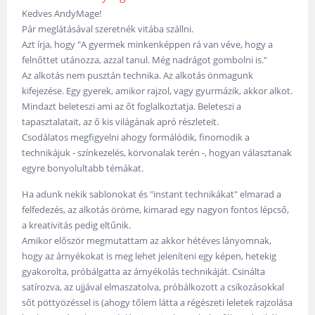
Kedves AndyMage!
Pár meglátásával szeretnék vitába szállni.
Azt írja, hogy "A gyermek minkenképpen rá van véve, hogy a
felnőttet utánozza, azzal tanul. Még nadrágot gombolni is."
Az alkotás nem pusztán technika. Az alkotás önmagunk
kifejezése. Egy gyerek, amikor rajzol, vagy gyurmázik, akkor alkot.
Mindazt beleteszi ami az őt foglalkoztatja. Beleteszi a
tapasztalatait, az ő kis világának apró részleteit.
Csodálatos megfigyelni ahogy formálódik, finomodik a
technikájuk - színkezelés, körvonalak terén -, hogyan választanak
egyre bonyolultabb témákat.
Ha adunk nekik sablonokat és "instant technikákat" elmarad a
felfedezés, az alkotás öröme, kimarad egy nagyon fontos lépcső,
a kreativitás pedig eltűnik.
Amikor először megmutattam az akkor hétéves lányomnak,
hogy az árnyékokat is meg lehet jeleníteni egy képen, hetekig
gyakorolta, próbálgatta az árnyékolás technikáját. Csinálta
satírozva, az ujjával elmaszatolva, próbálkozott a csíkozásokkal
sőt pöttyözéssel is (ahogy tőlem látta a régészeti leletek rajzolása