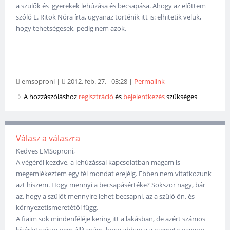
a szülők és gyerekek lehúzása és becsapása. Ahogy az előttem
szóló L. Ritok Nóra írta, ugyanaz történik itt is: elhitetik velük,
hogy tehetségesek, pedig nem azok.
emsoproni
|
2012. feb. 27. - 03:28
|
Permalink
A hozzászóláshoz
regisztráció
és
bejelentkezés
szükséges
Válasz a válaszra
Kedves EMSoproni,
A végéről kezdve, a lehúzással kapcsolatban magam is
megemlékeztem egy fél mondat erejéig. Ebben nem vitatkozunk
azt hiszem. Hogy mennyi a becsapásértéke? Sokszor nagy, bár
az, hogy a szülőt mennyire lehet becsapni, az a szülő ön, és
környezetismeretétől függ.
A fiaim sok mindenféléje kering itt a lakásban, de azért számos