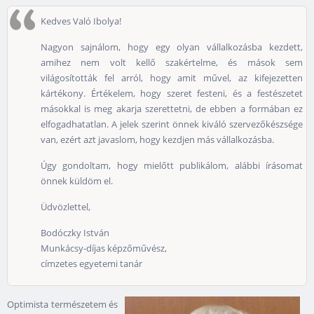
Kedves Való Ibolya!
Nagyon sajnálom, hogy egy olyan vállalkozásba kezdett,
amihez nem volt kellő szakértelme, és mások sem
világosították fel arról, hogy amit művel, az kifejezetten
kártékony. Értékelem, hogy szeret festeni, és a festészetet
másokkal is meg akarja szerettetni, de ebben a formában ez
elfogadhatatlan. A jelek szerint önnek kiváló szervezőkészsége
van, ezért azt javaslom, hogy kezdjen más vállalkozásba.
Úgy gondoltam, hogy mielőtt publikálom, alábbi írásomat
önnek küldöm el.
Üdvözlettel,
Bodóczky István
Munkácsy-díjas képzőművész,
címzetes egyetemi tanár
Optimista természetem és