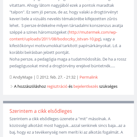
vitattam. Ahogy látom nagyjából ezek a pontok maradtak
"talpon". Ez sem jó persze, de az, hogy valaki a drogtörvényt
keveri bele a vizuális nevelés témakörébe kifejezetten zűrös
lehet. S persze érdekelne milyen társadalmi konszenzus avatja
széppé a szines háromszögeket (
http://mutermek.com/wp-
content/uploads/2011/08/bodoczky_istvan-10.jpg
), vagy a
kifestőkönyvi motivumokkal tarkított papírsárkányokat. Ld. a
korábbi beírásban jelzett pontját.
Noha persze, a pedagógia maga a tudatmódosítás. De ha a rossz
pedagógusokat mind a drogtörvény erejével büntetnék.....
AndyMage
|
2012. feb. 27. - 21:32
|
Permalink
A hozzászóláshoz
regisztráció
és
bejelentkezés
szükséges
Szerintem a cikk elsődleges
Szerintem a cikk elsődleges üzenete a "mit" másolnak. A
közösségi alkotást most hagyjuk...azzal senkinek sincs baja...az a
baj, hogy ez a tevékenység nem meríti ki az alkotás fogalmát. A