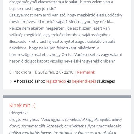
drogtörvénynél elvesztettem a fonalat...biztos velem van a
baj...ez most hogy jön ide?
És ugye most nem arról van szó, hogy megkérdőjelezi Bodóczky
mester művészeti munkásságát? Mert nagyon úgy néz ki....
Persze nem akarom megsérteni, de azt hiszem, ezért van
szükség megfelelő, a gyerek életkorához, sajátosságaihoz
illeszkedő, kretivitást fejlesztő, nyitottságot kialakító vizuális
nevelésre...hogy ne kelljen felnőttként rákérdezni a
háromszögekre...Lehet, hogy Ön is a Varázsecsetet, vagy valami
hasonló dolgot kapott vizuális nevelésként gyerekkorában?
l.ritoknora
|
2012. feb. 27. - 22:10
|
Permalink
A hozzászóláshoz
regisztráció
és
bejelentkezés
szükséges
Kinek mit :-)
Idézgetek:
drogtörvényhez:
"Azok ugyanis (a weboldal képgalériájából ítélve)
durva, szentimentális közhelyek, amelyeknek súlyos tudatmódosító
hatása van, tartós fogyasztásuk (amihez éppen ezek az akciók a