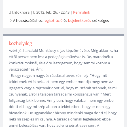
l.ritoknora
|
2012. feb. 26. - 22:43
|
Permalink
A hozzászóláshoz
regisztráció
és
bejelentkezés
szükséges
közhelyileg
Azért jó, ha valaki Munkácsy-díjas képzőművész. Még akkor is, ha
ettől persze nem lesz a pedagógia művésze is. De, maradnék a
konkrétumoknál, és előre leszögezem, hogy semmi közöm a
varázsecsethez. Ám:
- Ez egy nagyon nagy, és ráadásul téves közhely: "Hogy mit
tekintenek értéknek, azt nem egy ember mondja meg; nem az
igazgató vagy a rajztanár dönti el, hogy mi számít szépnek, és mi
csúnyának. Erről általában társadalmi konszenzus van." Mert
féligazság lakik benne. Annyiban, hogy valóban nem egy ember
dönti el, hogy mi szép abban a tekintetben, hogy ez nem egy
hivatalnok. De ugyanakkor bizony mindenki maga dönti el, hogy
neki mi szép és mi csűnya. A társadalomnak legfelejebb ebbe
annyi beleszólása van, hogy ad-e rá pénzt vagy sem. A