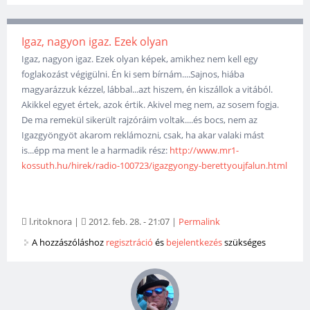
Igaz, nagyon igaz. Ezek olyan
Igaz, nagyon igaz. Ezek olyan képek, amikhez nem kell egy
foglakozást végigülni. Én ki sem bírnám....Sajnos, hiába
magyarázzuk kézzel, lábbal...azt hiszem, én kiszállok a vitából.
Akikkel egyet értek, azok értik. Akivel meg nem, az sosem fogja.
De ma remekül sikerült rajzóráim voltak....és bocs, nem az
Igazgyöngyöt akarom reklámozni, csak, ha akar valaki mást
is...épp ma ment le a harmadik rész:
http://www.mr1-
kossuth.hu/hirek/radio-100723/igazgyongy-berettyoujfalun.html
l.ritoknora
|
2012. feb. 28. - 21:07
|
Permalink
A hozzászóláshoz
regisztráció
és
bejelentkezés
szükséges