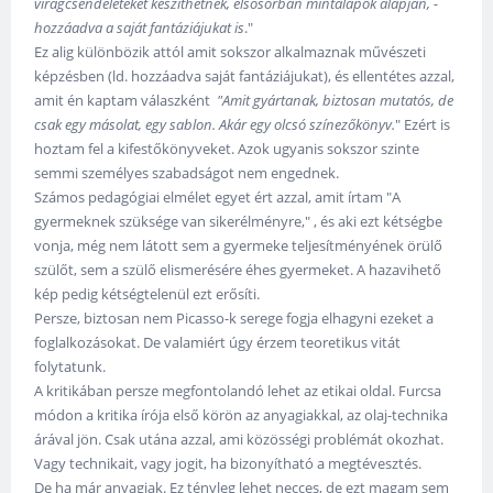
virágcsendéleteket készíthetnek, elsősorban mintalapok alapján, -
hozzáadva a saját fantáziájukat is
."
Ez alig különbözik attól amit sokszor alkalmaznak művészeti
képzésben (ld. hozzáadva saját fantáziájukat), és ellentétes azzal,
amit én kaptam válaszként
"Amit gyártanak, biztosan mutatós, de
csak egy másolat, egy sablon. Akár egy olcsó színezőkönyv.
" Ezért is
hoztam fel a kifestőkönyveket. Azok ugyanis sokszor szinte
semmi személyes szabadságot nem engednek.
Számos pedagógiai elmélet egyet ért azzal, amit írtam "A
gyermeknek szüksége van sikerélményre," , és aki ezt kétségbe
vonja, még nem látott sem a gyermeke teljesítményének örülő
szülőt, sem a szülő elismerésére éhes gyermeket. A hazavihető
kép pedig kétségtelenül ezt erősíti.
Persze, biztosan nem Picasso-k serege fogja elhagyni ezeket a
foglalkozásokat. De valamiért úgy érzem teoretikus vitát
folytatunk.
A kritikában persze megfontolandó lehet az etikai oldal. Furcsa
módon a kritika írója első körön az anyagiakkal, az olaj-technika
árával jön. Csak utána azzal, ami közösségi problémát okozhat.
Vagy technikait, vagy jogit, ha bizonyítható a megtévesztés.
De ha már anyagiak. Ez tényleg lehet necces, de ezt magam sem