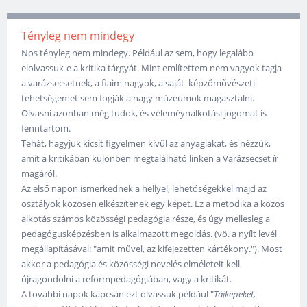
Tényleg nem mindegy
Nos tényleg nem mindegy. Például az sem, hogy legalább
elolvassuk-e a kritika tárgyát. Mint említettem nem vagyok tagja
a varázsecsetnek, a fiaim nagyok, a saját képzőművészeti
tehetségemet sem fogják a nagy múzeumok magasztalni.
Olvasni azonban még tudok, és véleméynalkotási jogomat is
fenntartom.
Tehát, hagyjuk kicsit figyelmen kívül az anyagiakat, és nézzük,
amit a kritikában különben megtalálható linken a Varázsecset ír
magáról.
Az első napon ismerkednek a hellyel, lehetőségekkel majd az
osztályok közösen elkészítenek egy képet. Ez a metodika a közös
alkotás számos közösségi pedagógia része, és úgy mellesleg a
pedagógusképzésben is alkalmazott megoldás. (vö. a nyílt levél
megállapításával: "amit művel, az kifejezetten kártékony."). Most
akkor a pedagógia és közösségi nevelés elméleteit kell
újragondolni a reformpedagógiában, vagy a kritikát.
A további napok kapcsán ezt olvassuk például "
Tájképeket,