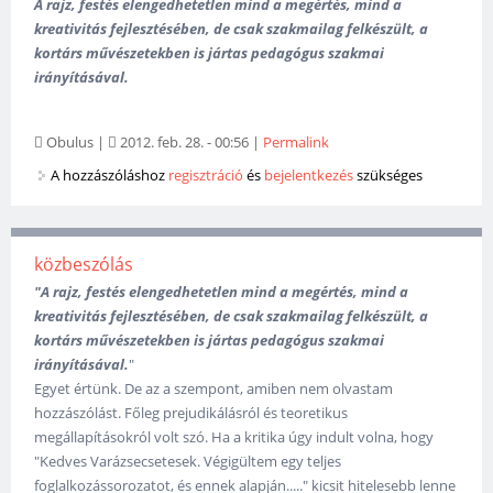
A rajz, festés elengedhetetlen mind a megértés, mind a
kreativitás fejlesztésében, de csak szakmailag felkészült, a
kortárs művészetekben is jártas pedagógus szakmai
irányításával.
Obulus
|
2012. feb. 28. - 00:56
|
Permalink
A hozzászóláshoz
regisztráció
és
bejelentkezés
szükséges
közbeszólás
"A rajz, festés elengedhetetlen mind a megértés, mind a
kreativitás fejlesztésében, de csak szakmailag felkészült, a
kortárs művészetekben is jártas pedagógus szakmai
irányításával.
"
Egyet értünk. De az a szempont, amiben nem olvastam
hozzászólást. Főleg prejudikálásról és teoretikus
megállapításokról volt szó. Ha a kritika úgy indult volna, hogy
"Kedves Varázsecsetesek. Végigültem egy teljes
foglalkozássorozatot, és ennek alapján....." kicsit hitelesebb lenne