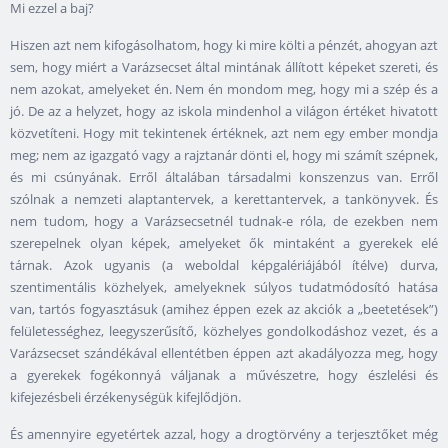
Mi ezzel a baj?
Hiszen azt nem kifogásolhatom, hogy ki mire költi a pénzét, ahogyan azt
sem, hogy miért a Varázsecset által mintának állított képeket szereti, és
nem azokat, amelyeket én. Nem én mondom meg, hogy mi a szép és a
jó. De az a helyzet, hogy az iskola mindenhol a világon értéket hivatott
közvetíteni. Hogy mit tekintenek értéknek, azt nem egy ember mondja
meg; nem az igazgató vagy a rajztanár dönti el, hogy mi számít szépnek,
és mi csúnyának. Erről általában társadalmi konszenzus van. Erről
szólnak a nemzeti alaptantervek, a kerettantervek, a tankönyvek. És
nem tudom, hogy a Varázsecsetnél tudnak-e róla, de ezekben nem
szerepelnek olyan képek, amelyeket ők mintaként a gyerekek elé
tárnak. Azok ugyanis (a weboldal képgalériájából ítélve) durva,
szentimentális közhelyek, amelyeknek súlyos tudatmódosító hatása
van, tartós fogyasztásuk (amihez éppen ezek az akciók a „beetetések”)
felületességhez, leegyszerűsítő, közhelyes gondolkodáshoz vezet, és a
Varázsecset szándékával ellentétben éppen azt akadályozza meg, hogy
a gyerekek fogékonnyá váljanak a művészetre, hogy észlelési és
kifejezésbeli érzékenységük kifejlődjön.
És amennyire egyetértek azzal, hogy a drogtörvény a terjesztőket még