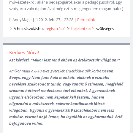
művészetekről, akár a pedagógiáról, akár a pedagógusokról. Egy
szatyorra való diplomával még ezt is megengedem magamnak :-)
AndyMage
|
2012. feb. 27. - 23:28
|
Permalink
A hozzászóláshoz
regisztráció
és
bejelentkezés
szükséges
Kedves Nóra!
Azt kérdezi, "Mikor lesz rend ebben az értéktorzult világban?"
Amikor majd a 8-10 éves gyerekek érdeklődve ülik körbe
Jos
eph
Beuys, vagy Nam June Paik munkáit, akiknek a vizuális
nevelésre szakosodott tanár, vagy tanárnő színesen, megfelelő
szakmai hátérrel rendelkezve tart előadást. A gyerekeknek
ugyanis elsősorban nem képeket kell festeni, hanem
eligazodni a művészetek, sokszor kaotikusnak látszó
világában. U
gyanis a gyerekek 99,9 százalékából nem lesz
művész, viszont az jó lenne, ha legalább az egyharmaduk értő
befogadóvá válna.