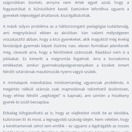
szigorúbban bünteti, annyira nem értek egyet azzal, hogy a
fogyasztókat is bűnözőként kezeli. Esetünkre lefordítva ugyanis a
gyerekek teljességgel ártatlanok, kiszolgáltatottak.
A másik súlyos probléma az a hátborzongató pedagógiai tudatlanság,
ami megnyilvánul ebben az akcióban. Van valami mélységesen
visszataszító abban, hogy a kicsi gyerekeket, akik maguktól még évekig
fantáziájuk gyermeki képeit őszinte, naiv, eleven formában jelenítenék
meg, ráveszik arra, hogy a felnőtteket utánozzák. Ráadásul nem is a
jobbakat. Ez kimeríti a megrontás fogalmát. Arra a borzalomra
emlékeztet, amikor gyermekszépségversenyeken a kicsiket ismert
felnőtt sztároknak maszkírozzák nyerni vágyó szüleik.
A mintalapok másoltatása módszertanilag ugyancsak problémás. A
megértés nélküli utánzás csak majmolásnak tekinthető (különösen,
hogy ehhez felnőtt „segítséget” is kapnak), ami szintén a hiszékeny
gyerek és szülő becsapása.
Etikailag kifogásolható az is, hogy az olajfestést viszik be az iskolába,
különösen itt és most, a legnagyobb szükség idején. Nem véletlen, hogy
a kerettantervek sehol sem említik – ez ugyanis a legdrágább az összes