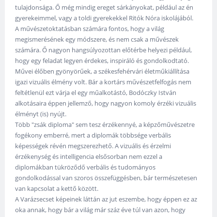
tulajdonsága. Ő még mindig ereget sárkányokat, például az én
gyerekeimmel, vagy a toldi gyerekekkel Ritók Nóra iskolájából.
A művészetoktatásban számára fontos, hogy a világ
megismerésének egy módszere, és nem csak a művészek
számára. Ő nagyon hangsúlyozottan előtérbe helyezi például,
hogy egy feladat legyen érdekes, inspiráló és gondolkodtató.
Művei élőben gyönyörűek, a székesfehérvári életműkiállítása
igazi vizuális élmény volt. Bár a kortárs művészetfelfogás nem
feltétlenül ezt várja el egy műalkotástó, Bodóczky István
alkotásaira éppen jellemző, hogy nagyon komoly érzéki vizuális
élményt (is) nyújt.
Több "zsák diploma" sem tesz érzékennyé, a képzőművészetre
fogékony emberré, mert a diplomák többsége verbális
képességek révén megszerezhető. A vizuális és érzelmi
érzékenység és intelligencia elsősorban nem ezzel a
diplomákban tükröződő verbális és tudományos
gondolkodással van szoros összefüggésben, bár természetesen
van kapcsolat a kettő között.
A Varázsecset képeinek láttán az jut eszembe, hogy éppen ez az
oka annak, hogy bár a világ már száz éve túl van azon, hogy