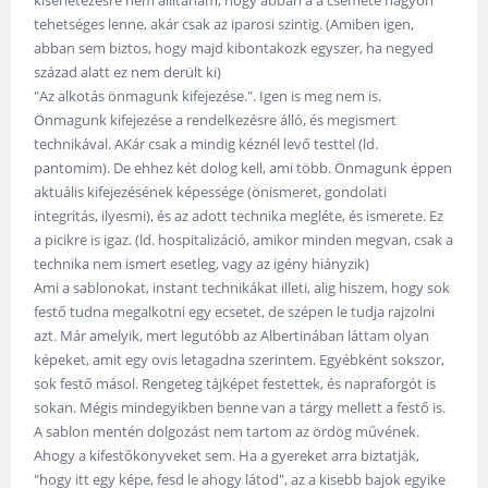
kísérletezésre nem állítanám, hogy abban a a csemete nagyon
tehetséges lenne, akár csak az iparosi szintig. (Amiben igen,
abban sem biztos, hogy majd kibontakozk egyszer, ha negyed
század alatt ez nem derült ki)
"Az alkotás önmagunk kifejezése.". Igen is meg nem is.
Önmagunk kifejezése a rendelkezésre álló, és megismert
technikával. AKár csak a mindig kéznél levő testtel (ld.
pantomim). De ehhez két dolog kell, ami több. Önmagunk éppen
aktuális kifejezésének képessége (önismeret, gondolati
integritás, ilyesmi), és az adott technika megléte, és ismerete. Ez
a picikre is igaz. (ld. hospitalizáció, amikor minden megvan, csak a
technika nem ismert esetleg, vagy az igény hiányzik)
Ami a sablonokat, instant technikákat illeti, alig hiszem, hogy sok
festő tudna megalkotni egy ecsetet, de szépen le tudja rajzolni
azt. Már amelyik, mert legutóbb az Albertinában láttam olyan
képeket, amit egy ovis letagadna szerintem. Egyébként sokszor,
sok festő másol. Rengeteg tájképet festettek, és napraforgót is
sokan. Mégis mindegyikben benne van a tárgy mellett a festő is.
A sablon mentén dolgozást nem tartom az ördög művének.
Ahogy a kifestőkönyveket sem. Ha a gyereket arra biztatják,
"hogy itt egy képe, fesd le ahogy látod", az a kisebb bajok egyike