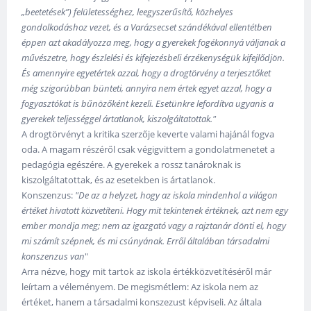
„beetetések”) felületességhez, leegyszerűsítő, közhelyes
gondolkodáshoz vezet, és a Varázsecset szándékával ellentétben
éppen azt akadályozza meg, hogy a gyerekek fogékonnyá váljanak a
művészetre, hogy észlelési és kifejezésbeli érzékenységük kifejlődjön.
És amennyire egyetértek azzal, hogy a drogtörvény a terjesztőket
még szigorúbban bünteti, annyira nem értek egyet azzal, hogy a
fogyasztókat is bűnözőként kezeli. Esetünkre lefordítva ugyanis a
gyerekek teljességgel ártatlanok, kiszolgáltatottak."
A drogtörvényt a kritika szerzője keverte valami hajánál fogva
oda. A magam részéről csak végigvittem a gondolatmenetet a
pedagógia egészére. A gyerekek a rossz tanároknak is
kiszolgáltatottak, és az esetekben is ártatlanok.
Konszenzus:
"De az a helyzet, hogy az iskola mindenhol a világon
értéket hivatott közvetíteni. Hogy mit tekintenek értéknek, azt nem egy
ember mondja meg; nem az igazgató vagy a rajztanár dönti el, hogy
mi számít szépnek, és mi csúnyának. Erről általában társadalmi
konszenzus van
"
Arra nézve, hogy mit tartok az iskola értékközvetítéséről már
leírtam a véleményem. De megismétlem: Az iskola nem az
értéket, hanem a társadalmi konszezust képviseli. Az általa