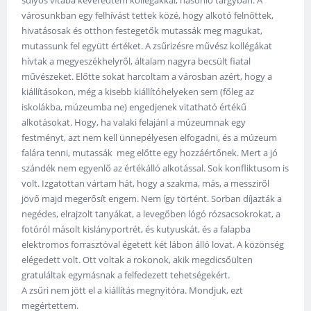
városunkban egy felhívást tettek közé, hogy alkotó felnőttek,
hivatásosak és otthon festegetők mutassák meg magukat,
mutassunk fel együtt értéket. A zsűrizésre művész kollégákat
hívtak a megyeszékhelyről, általam nagyra becsült fiatal
művészeket. Előtte sokat harcoltam a városban azért, hogy a
kiállításokon, még a kisebb kiállítóhelyeken sem (főleg az
iskolákba, múzeumba ne) engedjenek vitatható értékű
alkotásokat. Hogy, ha valaki felajánl a múzeumnak egy
festményt, azt nem kell ünnepélyesen elfogadni, és a múzeum
falára tenni, mutassák meg előtte egy hozzáértőnek. Mert a jó
szándék nem egyenlő az értékálló alkotással. Sok konfliktusom is
volt. Izgatottan vártam hát, hogy a szakma, más, a messziről
jövő majd megerősít engem. Nem így történt. Sorban díjazták a
negédes, elrajzolt tanyákat, a levegőben lógó rózsacsokrokat, a
fotóról másolt kislányportrét, és kutyuskát, és a falapba
elektromos forrasztóval égetett két lábon álló lovat. A közönség
elégedett volt. Ott voltak a rokonok, akik megdicsőülten
gratuláltak egymásnak a felfedezett tehetségekért.
A zsűri nem jött el a kiállítás megnyitóra. Mondjuk, ezt
megértettem.