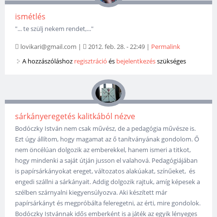
ismétlés
"... te szülj nekem rendet,..."
lovikari@gmail.com
|
2012. feb. 28. - 22:49
|
Permalink
A hozzászóláshoz
regisztráció
és
bejelentkezés
szükséges
sárkányeregetés kalitkából nézve
Bodóczky István nem csak művész, de a pedagógia művésze is.
Ezt úgy állítom, hogy magamat az ő tanítványának gondolom. Ő
nem öncélúan dolgozik az emberekkel, hanem ismeri a titkot,
hogy mindenki a saját útján jusson el valahová. Pedagógiájában
is papírsárkányokat ereget, változatos alakúakat, színűeket, és
engedi szállni a sárkányait. Addig dolgozik rajtuk, amíg képesek a
szélben szárnyalni kiegyensúlyozva. Aki készített már
papírsárkányt és megpróbálta feleregetni, az érti, mire gondolok.
Bodóczky Istvánnak idős emberként is a játék az egyik lényeges