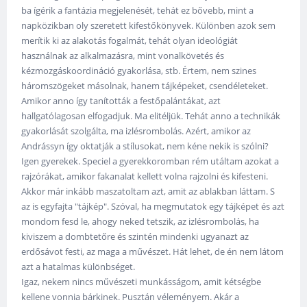
ba ígérik a fantázia megjelenését, tehát ez bővebb, mint a
napközikban oly szeretett kifestőkönyvek. Különben azok sem
merítik ki az alakotás fogalmát, tehát olyan ideológiát
használnak az alkalmazásra, mint vonalkövetés és
kézmozgáskoordináció gyakorlása, stb. Értem, nem szines
háromszögeket másolnak, hanem tájképeket, csendéleteket.
Amikor anno így tanították a festőpalántákat, azt
hallgatólagosan elfogadjuk. Ma elitéljük. Tehát anno a technikák
gyakorlását szolgálta, ma izlésrombolás. Azért, amikor az
Andrássyn így oktatják a stílusokat, nem kéne nekik is szólni?
Igen gyerekek. Speciel a gyerekkoromban rém utáltam azokat a
rajzórákat, amikor fakanalat kellett volna rajzolni és kifesteni.
Akkor már inkább maszatoltam azt, amit az ablakban láttam. S
az is egyfajta "tájkép". Szóval, ha megmutatok egy tájképet és azt
mondom fesd le, ahogy neked tetszik, az izlésrombolás, ha
kiviszem a dombtetőre és szintén mindenki ugyanazt az
erdősávot festi, az maga a művészet. Hát lehet, de én nem látom
azt a hatalmas különbséget.
Igaz, nekem nincs művészeti munkásságom, amit kétségbe
kellene vonnia bárkinek. Pusztán véleményem. Akár a