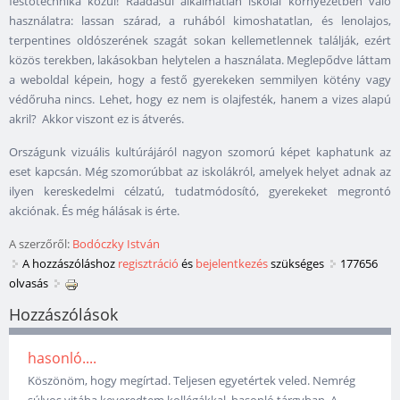
festőtechnika közül! Ráadásul alkalmatlan iskolai környezetben való
használatra: lassan szárad, a ruhából kimoshatatlan, és lenolajos,
terpentines oldószerének szagát sokan kellemetlennek találják, ezért
közös terekben, lakásokban helytelen a használata. Meglepődve láttam
a weboldal képein, hogy a festő gyerekeken semmilyen kötény vagy
védőruha nincs. Lehet, hogy ez nem is olajfesték, hanem a vizes alapú
akril? Akkor viszont ez is átverés.
Országunk vizuális kultúrájáról nagyon szomorú képet kaphatunk az
eset kapcsán. Még szomorúbbat az iskolákról, amelyek helyet adnak az
ilyen kereskedelmi célzatú, tudatmódosító, gyerekeket megrontó
akciónak. És még hálásak is érte.
A szerzőről:
Bodóczky István
A hozzászóláshoz
regisztráció
és
bejelentkezés
szükséges
177656
olvasás
Hozzászólások
hasonló....
Köszönöm, hogy megírtad. Teljesen egyetértek veled. Nemrég
súlyos vitába keveredtem kollégákkal, hasonló tárgyban. A