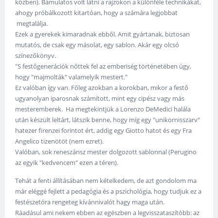
közben). Bámulatos volt látni a rajzokon a különféle technikákat,
ahogy próbálkozott kitartóan, hogy a számára legjobbat
megtalálja.
Ezek a gyerekek kimaradnak ebből. Amit gyártanak, biztosan
mutatós, de csak egy másolat, egy sablon. Akár egy olcsó
színezőkönyv.
"S festőgenerációk nőttek fel az emberiség történetében úgy,
hogy "majmolták" valamelyik mestert."
Ez valóban így van. Főleg azokban a korokban, mikor a festő
ugyanolyan iparosnak számított, mint egy cipész vagy más
mesteremberek. Ha megtekintjük a Lorenzo DeMedici halála
után készült leltárt, látszik benne, hogy míg egy "unikornisszarv"
hatezer firenzei forintot ért, addig egy Giotto hatot és egy Fra
Angelico tizenötöt (nem ezret).
Valóban, sok reneszánsz mester dolgozott sablonnal (Perugino
az egyik "kedvencem" ezen a téren).
Tehát a fenti állításában nem kételkedem, de azt gondolom ma
már eléggé fejlett a pedagógia és a pszichológia, hogy tudjuk ez a
festészetóra rengeteg kívánnivalót hagy maga után.
Ráadásul ami nekem ebben az egészben a legvisszataszítóbb: az