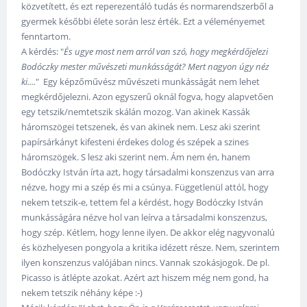
közvetített, és ezt reperezentáló tudás és normarendszerből a
gyermek későbbi élete során lesz érték. Ezt a véleményemet
fenntartom.
A kérdés: "
És ugye most nem arról van szó, hogy megkérdőjelezi
Bodóczky mester művészeti munkásságát? Mert nagyon úgy néz
ki....
" Egy képzőművész művészeti munkásságát nem lehet
megkérdőjelezni. Azon egyszerű oknál fogva, hogy alapvetően
egy tetszik/nemtetszik skálán mozog. Van akinek Kassák
háromszögei tetszenek, és van akinek nem. Lesz aki szerint
papírsárkányt kifesteni érdekes dolog és szépek a szines
háromszögek. S lesz aki szerint nem. Ám nem én, hanem
Bodóczky István írta azt, hogy társadalmi konszenzus van arra
nézve, hogy mi a szép és mi a csúnya. Függetlenül attól, hogy
nekem tetszik-e, tettem fel a kérdést, hogy Bodóczky István
munkásságára nézve hol van leírva a társadalmi konszenzus,
hogy szép. Kétlem, hogy lenne ilyen. De akkor elég nagyvonalú
és közhelyesen pongyola a kritika idézett része. Nem, szerintem
ilyen konszenzus valójában nincs. Vannak szokásjogok. De pl.
Picasso is átlépte azokat. Azért azt hiszem még nem gond, ha
nekem tetszik néhány képe :-)