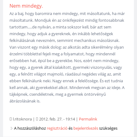
Nem mindegy.
Az a baj, hogy baromira nem mindegy, mit másoltatunk, ha már
másoltatunk. Mondjuk én az önkifejezést mindig fontosabbnak
tartottam.....de nyilván, a minta sokszor kell, bár azt sem
mindegy, hogy adjuk a gyereknek, én inkább lehetőségek
felkínálásának nevezném, semmint mechanikus másolásnak.
Van viszont egy másik dolog: az alkotás adta sikerélmény olyan
érzelmi többlettel fejeli meg a folyamatot, hogy mindennél
erősebben hat, épül be a gyerekbe. Nos, ezért nem mindegy,
hogy egy, a gyerek által kialakított, gyermeki viszonyulás, vagy
egy, a felnőtt világot majmoló, ráadásul negédes világ az, amit
ebben felkínálunk neki. Nagy ennek a felelőssége. És ezt tudnia
kell annak, aki gyerekekkel alkot. Mindennek megvan az ideje. A
tájképnek, csendéletnek, meg a gyermek öntörvényű
ábrázolásának is.
l.ritoknora
|
2012. feb. 27. - 19:14
|
Permalink
A hozzászóláshoz
regisztráció
és
bejelentkezés
szükséges