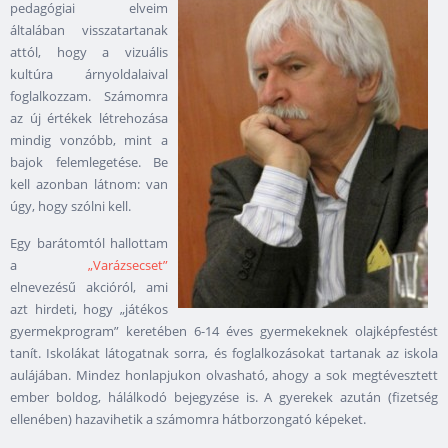
pedagógiai elveim
általában visszatartanak
attól, hogy a vizuális
kultúra árnyoldalaival
foglalkozzam. Számomra
az új értékek létrehozása
mindig vonzóbb, mint a
bajok felemlegetése. Be
kell azonban látnom: van
úgy, hogy szólni kell.
Egy barátomtól hallottam
a
„Varázsecset”
elnevezésű akcióról, ami
azt hirdeti, hogy „játékos
gyermekprogram” keretében 6-14 éves gyermekeknek olajképfestést
tanít. Iskolákat látogatnak sorra, és foglalkozásokat tartanak az iskola
aulájában. Mindez honlapjukon olvasható, ahogy a sok megtévesztett
ember boldog, hálálkodó bejegyzése is. A gyerekek azután (fizetség
ellenében) hazavihetik a számomra hátborzongató képeket.