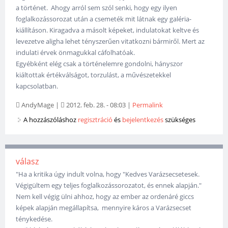
a történet. Ahogy arról sem szól senki, hogy egy ilyen
foglalkozássorozat után a csemeték mit látnak egy galéria-
kiállításon. Kiragadva a másolt képeket, indulatokat keltve és
levezetve aligha lehet tényszerűen vitatkozni bármiről. Mert az
indulati érvek önmagukkal cáfolhatóak.
Egyébként elég csak a történelemre gondolni, hányszor
kiáltottak értékválságot, torzulást, a művészetekkel
kapcsolatban.
AndyMage
|
2012. feb. 28. - 08:03
|
Permalink
A hozzászóláshoz
regisztráció
és
bejelentkezés
szükséges
válasz
"Ha a kritika úgy indult volna, hogy "Kedves Varázsecsetesek.
Végigültem egy teljes foglalkozássorozatot, és ennek alapján."
Nem kell végig ülni ahhoz, hogy az ember az ordenáré giccs
képek alapján megállapítsa, mennyire káros a Varázsecset
ténykedése.