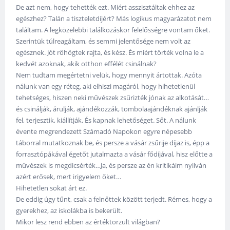
De azt nem, hogy tehették ezt. Miért asszisztáltak ehhez az
egészhez? Talán a tiszteletdíjért? Más logikus magyarázatot nem
találtam. A legközelebbi találkozáskor felelősségre vontam őket.
Szerintük túlreagáltam, és semmi jelentősége nem volt az
egésznek. Jót röhögtek rajta, és kész. És miért törték volna le a
kedvét azoknak, akik otthon effélét csinálnak?
Nem tudtam megértetni velük, hogy mennyit ártottak. Azóta
nálunk van egy réteg, aki elhiszi magáról, hogy hihetetlenül
tehetséges, hiszen neki művészek zsűrizték jónak az alkotását…
és csinálják, árulják, ajándékozzák, tombolaajándéknak ajánlják
fel, terjesztik, kiállítják. És kapnak lehetőséget. Sőt. A nálunk
évente megrendezett Számadó Napokon egyre népesebb
táborral mutatkoznak be, és persze a vásár zsűrije díjaz is, épp a
forrasztópákával égetőt jutalmazta a vásár fődíjával, hisz előtte a
művészek is megdicsérték…Ja, és persze az én kritikáim nyilván
azért erősek, mert irigyelem őket…
Hihetetlen sokat árt ez.
De eddig úgy tűnt, csak a felnőttek között terjedt. Rémes, hogy a
gyerekhez, az iskolákba is bekerült.
Mikor lesz rend ebben az értéktorzult világban?