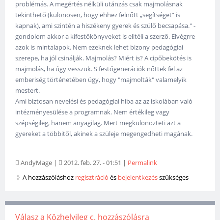
problémás. A megértés nélküli utánzás csak majmolásnak
tekinthető (különösen, hogy ehhez felnőtt „segítséget” is
kapnak), ami szintén a hiszékeny gyerek és szülő becsapása." -
gondolom akkor a kifestőkönyveket is elitéli a szerző. Elvégrre
azok is mintalapok. Nem ezeknek lehet bizony pedagógiai
szerepe, ha jól csinálják. Majmolás? Miért is? A cipőbekötés is
majmolás, ha úgy vesszük. S festőgenerációk nőttek fel az
emberiség történetében úgy, hogy "majmolták" valamelyik
mestert.
Ami biztosan nevelési és pedagógiai hiba az az iskolában való
intézményesülése a programnak. Nem értékileg vagy
szépségileg, hanem anyagilag. Mert megkülönözteti azt a
gyereket a többitől, akinek a szüleje megengedheti magának.
AndyMage
|
2012. feb. 27. - 01:51
|
Permalink
A hozzászóláshoz
regisztráció
és
bejelentkezés
szükséges
Válasz a Közhelyileg c. hozzászólásra