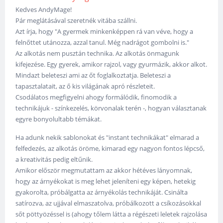
Kedves AndyMage!
Pár meglátásával szeretnék vitába szállni.
Azt írja, hogy "A gyermek minkenképpen rá van véve, hogy a
felnőttet utánozza, azzal tanul. Még nadrágot gombolni is."
Az alkotás nem pusztán technika. Az alkotás önmagunk
kifejezése. Egy gyerek, amikor rajzol, vagy gyurmázik, akkor alkot.
Mindazt beleteszi ami az őt foglalkoztatja. Beleteszi a
tapasztalatait, az ő kis világának apró részleteit.
Csodálatos megfigyelni ahogy formálódik, finomodik a
technikájuk - színkezelés, körvonalak terén -, hogyan választanak
egyre bonyolultabb témákat.
Ha adunk nekik sablonokat és "instant technikákat" elmarad a
felfedezés, az alkotás öröme, kimarad egy nagyon fontos lépcső,
a kreativitás pedig eltűnik.
Amikor először megmutattam az akkor hétéves lányomnak,
hogy az árnyékokat is meg lehet jeleníteni egy képen, hetekig
gyakorolta, próbálgatta az árnyékolás technikáját. Csinálta
satírozva, az ujjával elmaszatolva, próbálkozott a csíkozásokkal
sőt pöttyözéssel is (ahogy tőlem látta a régészeti leletek rajzolása