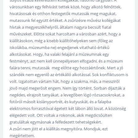
városunkban egy felhívást tettek közé, hogy alkotó felnőttek,
hivatásosak és otthon festegetők mutassák meg magukat,
mutassunk fel együtt értéket. A zsűrizésre művész kollégákat
hívtak a megyeszékhelyről, általam nagyra becsült fiatal
művészeket. Előtte sokat harcoltam a városban azért, hogy a
kiállításokon, még a kisebb kiállítóhelyeken sem (főleg az
iskolákba, múzeumba ne) engedjenek vitatható értékű
alkotásokat. Hogy, ha valaki felajánl a múzeumnak egy
festményt, azt nem kell ünnepélyesen elfogadni, és a múzeum
falára tenni, mutassák meg előtte egy hozzáértőnek. Mert a jó
szándék nem egyenlő az értékálló alkotással. Sok konfliktusom is
volt. Izgatottan vártam hát, hogy a szakma, más, a messziről
jövő majd megerősít engem. Nem így történt. Sorban díjazták a
negédes, elrajzolt tanyákat, a levegőben lógó rózsacsokrokat, a
fotóról másolt kislányportrét, és kutyuskát, és a falapba
elektromos forrasztóval égetett két lábon álló lovat. A közönség
elégedett volt. Ott voltak a rokonok, akik megdicsőülten
gratuláltak egymásnak a felfedezett tehetségekért.
A zsűri nem jött el a kiállítás megnyitóra. Mondjuk, ezt
megértettem.