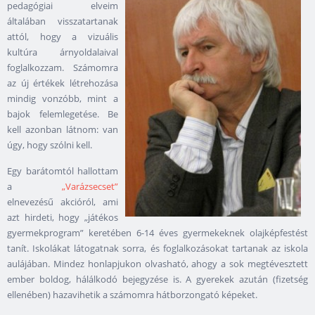
pedagógiai elveim
általában visszatartanak
attól, hogy a vizuális
kultúra árnyoldalaival
foglalkozzam. Számomra
az új értékek létrehozása
mindig vonzóbb, mint a
bajok felemlegetése. Be
kell azonban látnom: van
úgy, hogy szólni kell.
Egy barátomtól hallottam
a
„Varázsecset”
elnevezésű akcióról, ami
azt hirdeti, hogy „játékos
gyermekprogram” keretében 6-14 éves gyermekeknek olajképfestést
tanít. Iskolákat látogatnak sorra, és foglalkozásokat tartanak az iskola
aulájában. Mindez honlapjukon olvasható, ahogy a sok megtévesztett
ember boldog, hálálkodó bejegyzése is. A gyerekek azután (fizetség
ellenében) hazavihetik a számomra hátborzongató képeket.