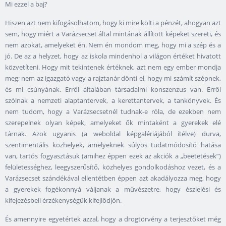
Mi ezzel a baj?
Hiszen azt nem kifogásolhatom, hogy ki mire költi a pénzét, ahogyan azt
sem, hogy miért a Varázsecset által mintának állított képeket szereti, és
nem azokat, amelyeket én. Nem én mondom meg, hogy mi a szép és a
jó. De az a helyzet, hogy az iskola mindenhol a világon értéket hivatott
közvetíteni. Hogy mit tekintenek értéknek, azt nem egy ember mondja
meg; nem az igazgató vagy a rajztanár dönti el, hogy mi számít szépnek,
és mi csúnyának. Erről általában társadalmi konszenzus van. Erről
szólnak a nemzeti alaptantervek, a kerettantervek, a tankönyvek. És
nem tudom, hogy a Varázsecsetnél tudnak-e róla, de ezekben nem
szerepelnek olyan képek, amelyeket ők mintaként a gyerekek elé
tárnak. Azok ugyanis (a weboldal képgalériájából ítélve) durva,
szentimentális közhelyek, amelyeknek súlyos tudatmódosító hatása
van, tartós fogyasztásuk (amihez éppen ezek az akciók a „beetetések”)
felületességhez, leegyszerűsítő, közhelyes gondolkodáshoz vezet, és a
Varázsecset szándékával ellentétben éppen azt akadályozza meg, hogy
a gyerekek fogékonnyá váljanak a művészetre, hogy észlelési és
kifejezésbeli érzékenységük kifejlődjön.
És amennyire egyetértek azzal, hogy a drogtörvény a terjesztőket még