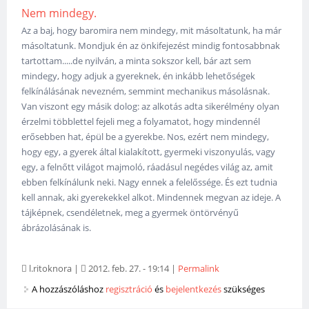
Nem mindegy.
Az a baj, hogy baromira nem mindegy, mit másoltatunk, ha már
másoltatunk. Mondjuk én az önkifejezést mindig fontosabbnak
tartottam.....de nyilván, a minta sokszor kell, bár azt sem
mindegy, hogy adjuk a gyereknek, én inkább lehetőségek
felkínálásának nevezném, semmint mechanikus másolásnak.
Van viszont egy másik dolog: az alkotás adta sikerélmény olyan
érzelmi többlettel fejeli meg a folyamatot, hogy mindennél
erősebben hat, épül be a gyerekbe. Nos, ezért nem mindegy,
hogy egy, a gyerek által kialakított, gyermeki viszonyulás, vagy
egy, a felnőtt világot majmoló, ráadásul negédes világ az, amit
ebben felkínálunk neki. Nagy ennek a felelőssége. És ezt tudnia
kell annak, aki gyerekekkel alkot. Mindennek megvan az ideje. A
tájképnek, csendéletnek, meg a gyermek öntörvényű
ábrázolásának is.
l.ritoknora
|
2012. feb. 27. - 19:14
|
Permalink
A hozzászóláshoz
regisztráció
és
bejelentkezés
szükséges