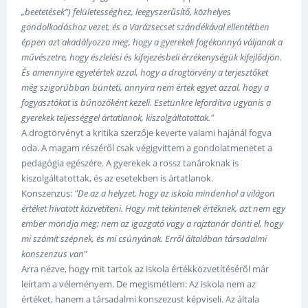
„beetetések”) felületességhez, leegyszerűsítő, közhelyes
gondolkodáshoz vezet, és a Varázsecset szándékával ellentétben
éppen azt akadályozza meg, hogy a gyerekek fogékonnyá váljanak a
művészetre, hogy észlelési és kifejezésbeli érzékenységük kifejlődjön.
És amennyire egyetértek azzal, hogy a drogtörvény a terjesztőket
még szigorúbban bünteti, annyira nem értek egyet azzal, hogy a
fogyasztókat is bűnözőként kezeli. Esetünkre lefordítva ugyanis a
gyerekek teljességgel ártatlanok, kiszolgáltatottak."
A drogtörvényt a kritika szerzője keverte valami hajánál fogva
oda. A magam részéről csak végigvittem a gondolatmenetet a
pedagógia egészére. A gyerekek a rossz tanároknak is
kiszolgáltatottak, és az esetekben is ártatlanok.
Konszenzus:
"De az a helyzet, hogy az iskola mindenhol a világon
értéket hivatott közvetíteni. Hogy mit tekintenek értéknek, azt nem egy
ember mondja meg; nem az igazgató vagy a rajztanár dönti el, hogy
mi számít szépnek, és mi csúnyának. Erről általában társadalmi
konszenzus van
"
Arra nézve, hogy mit tartok az iskola értékközvetítéséről már
leírtam a véleményem. De megismétlem: Az iskola nem az
értéket, hanem a társadalmi konszezust képviseli. Az általa