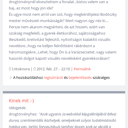
drogtörvénynél elvesztettem a fonalat...biztos velem van a
baj...ez most hogy jön ide?
És ugye most nem arról van szó, hogy megkérdőjelezi Bodóczky
mester művészeti munkásságát? Mert nagyon úgy néz ki....
Persze nem akarom megsérteni, de azt hiszem, ezért van
szükség megfelelő, a gyerek életkorához, sajátosságaihoz
illeszkedő, kretivitást fejlesztő, nyitottságot kialakító vizuális
nevelésre...hogy ne kelljen felnőttként rákérdezni a
háromszögekre...Lehet, hogy Ön is a Varázsecsetet, vagy valami
hasonló dolgot kapott vizuális nevelésként gyerekkorában?
l.ritoknora
|
2012. feb. 27. - 22:10
|
Permalink
A hozzászóláshoz
regisztráció
és
bejelentkezés
szükséges
Kinek mit :-)
Idézgetek:
drogtörvényhez:
"Azok ugyanis (a weboldal képgalériájából ítélve)
durva, szentimentális közhelyek, amelyeknek súlyos tudatmódosító
hatása van, tartós fogyasztásuk (amihez éppen ezek az akciók a