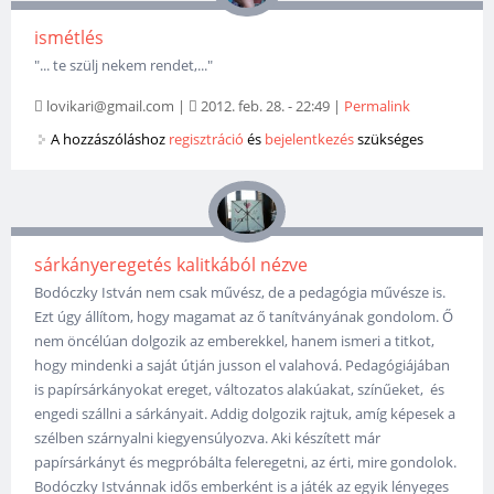
ismétlés
"... te szülj nekem rendet,..."
lovikari@gmail.com
|
2012. feb. 28. - 22:49
|
Permalink
A hozzászóláshoz
regisztráció
és
bejelentkezés
szükséges
sárkányeregetés kalitkából nézve
Bodóczky István nem csak művész, de a pedagógia művésze is.
Ezt úgy állítom, hogy magamat az ő tanítványának gondolom. Ő
nem öncélúan dolgozik az emberekkel, hanem ismeri a titkot,
hogy mindenki a saját útján jusson el valahová. Pedagógiájában
is papírsárkányokat ereget, változatos alakúakat, színűeket, és
engedi szállni a sárkányait. Addig dolgozik rajtuk, amíg képesek a
szélben szárnyalni kiegyensúlyozva. Aki készített már
papírsárkányt és megpróbálta feleregetni, az érti, mire gondolok.
Bodóczky Istvánnak idős emberként is a játék az egyik lényeges