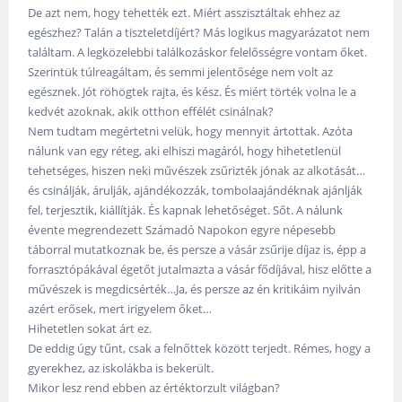
De azt nem, hogy tehették ezt. Miért asszisztáltak ehhez az
egészhez? Talán a tiszteletdíjért? Más logikus magyarázatot nem
találtam. A legközelebbi találkozáskor felelősségre vontam őket.
Szerintük túlreagáltam, és semmi jelentősége nem volt az
egésznek. Jót röhögtek rajta, és kész. És miért törték volna le a
kedvét azoknak, akik otthon effélét csinálnak?
Nem tudtam megértetni velük, hogy mennyit ártottak. Azóta
nálunk van egy réteg, aki elhiszi magáról, hogy hihetetlenül
tehetséges, hiszen neki művészek zsűrizték jónak az alkotását…
és csinálják, árulják, ajándékozzák, tombolaajándéknak ajánlják
fel, terjesztik, kiállítják. És kapnak lehetőséget. Sőt. A nálunk
évente megrendezett Számadó Napokon egyre népesebb
táborral mutatkoznak be, és persze a vásár zsűrije díjaz is, épp a
forrasztópákával égetőt jutalmazta a vásár fődíjával, hisz előtte a
művészek is megdicsérték…Ja, és persze az én kritikáim nyilván
azért erősek, mert irigyelem őket…
Hihetetlen sokat árt ez.
De eddig úgy tűnt, csak a felnőttek között terjedt. Rémes, hogy a
gyerekhez, az iskolákba is bekerült.
Mikor lesz rend ebben az értéktorzult világban?