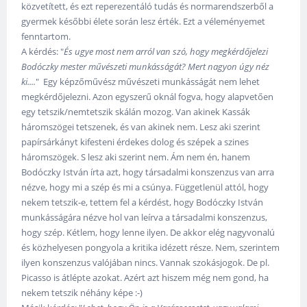
közvetített, és ezt reperezentáló tudás és normarendszerből a
gyermek későbbi élete során lesz érték. Ezt a véleményemet
fenntartom.
A kérdés: "
És ugye most nem arról van szó, hogy megkérdőjelezi
Bodóczky mester művészeti munkásságát? Mert nagyon úgy néz
ki....
" Egy képzőművész művészeti munkásságát nem lehet
megkérdőjelezni. Azon egyszerű oknál fogva, hogy alapvetően
egy tetszik/nemtetszik skálán mozog. Van akinek Kassák
háromszögei tetszenek, és van akinek nem. Lesz aki szerint
papírsárkányt kifesteni érdekes dolog és szépek a szines
háromszögek. S lesz aki szerint nem. Ám nem én, hanem
Bodóczky István írta azt, hogy társadalmi konszenzus van arra
nézve, hogy mi a szép és mi a csúnya. Függetlenül attól, hogy
nekem tetszik-e, tettem fel a kérdést, hogy Bodóczky István
munkásságára nézve hol van leírva a társadalmi konszenzus,
hogy szép. Kétlem, hogy lenne ilyen. De akkor elég nagyvonalú
és közhelyesen pongyola a kritika idézett része. Nem, szerintem
ilyen konszenzus valójában nincs. Vannak szokásjogok. De pl.
Picasso is átlépte azokat. Azért azt hiszem még nem gond, ha
nekem tetszik néhány képe :-)