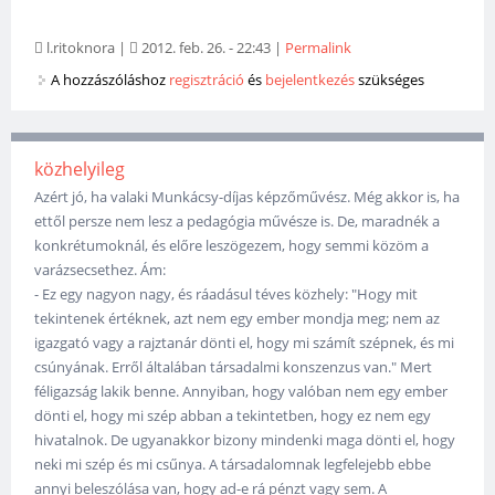
l.ritoknora
|
2012. feb. 26. - 22:43
|
Permalink
A hozzászóláshoz
regisztráció
és
bejelentkezés
szükséges
közhelyileg
Azért jó, ha valaki Munkácsy-díjas képzőművész. Még akkor is, ha
ettől persze nem lesz a pedagógia művésze is. De, maradnék a
konkrétumoknál, és előre leszögezem, hogy semmi közöm a
varázsecsethez. Ám:
- Ez egy nagyon nagy, és ráadásul téves közhely: "Hogy mit
tekintenek értéknek, azt nem egy ember mondja meg; nem az
igazgató vagy a rajztanár dönti el, hogy mi számít szépnek, és mi
csúnyának. Erről általában társadalmi konszenzus van." Mert
féligazság lakik benne. Annyiban, hogy valóban nem egy ember
dönti el, hogy mi szép abban a tekintetben, hogy ez nem egy
hivatalnok. De ugyanakkor bizony mindenki maga dönti el, hogy
neki mi szép és mi csűnya. A társadalomnak legfelejebb ebbe
annyi beleszólása van, hogy ad-e rá pénzt vagy sem. A