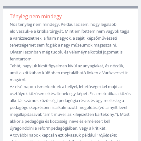
Tényleg nem mindegy
Nos tényleg nem mindegy. Például az sem, hogy legalább
elolvassuk-e a kritika tárgyát. Mint említettem nem vagyok tagja
a varázsecsetnek, a fiaim nagyok, a saját képzőművészeti
tehetségemet sem fogják a nagy múzeumok magasztalni.
Olvasni azonban még tudok, és véleméynalkotási jogomat is
fenntartom.
Tehát, hagyjuk kicsit figyelmen kívül az anyagiakat, és nézzük,
amit a kritikában különben megtalálható linken a Varázsecset ír
magáról.
Az első napon ismerkednek a hellyel, lehetőségekkel majd az
osztályok közösen elkészítenek egy képet. Ez a metodika a közös
alkotás számos közösségi pedagógia része, és úgy mellesleg a
pedagógusképzésben is alkalmazott megoldás. (vö. a nyílt levél
megállapításával: "amit művel, az kifejezetten kártékony."). Most
akkor a pedagógia és közösségi nevelés elméleteit kell
újragondolni a reformpedagógiában, vagy a kritikát.
A további napok kapcsán ezt olvassuk például "
Tájképeket,