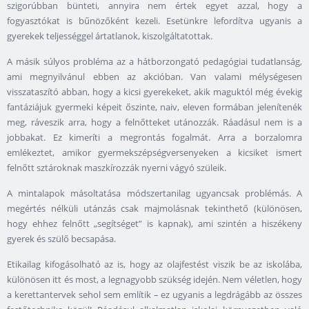
szigorúbban bünteti, annyira nem értek egyet azzal, hogy a
fogyasztókat is bűnözőként kezeli. Esetünkre lefordítva ugyanis a
gyerekek teljességgel ártatlanok, kiszolgáltatottak.
A másik súlyos probléma az a hátborzongató pedagógiai tudatlanság,
ami megnyilvánul ebben az akcióban. Van valami mélységesen
visszataszító abban, hogy a kicsi gyerekeket, akik maguktól még évekig
fantáziájuk gyermeki képeit őszinte, naiv, eleven formában jelenítenék
meg, ráveszik arra, hogy a felnőtteket utánozzák. Ráadásul nem is a
jobbakat. Ez kimeríti a megrontás fogalmát. Arra a borzalomra
emlékeztet, amikor gyermekszépségversenyeken a kicsiket ismert
felnőtt sztároknak maszkírozzák nyerni vágyó szüleik.
A mintalapok másoltatása módszertanilag ugyancsak problémás. A
megértés nélküli utánzás csak majmolásnak tekinthető (különösen,
hogy ehhez felnőtt „segítséget” is kapnak), ami szintén a hiszékeny
gyerek és szülő becsapása.
Etikailag kifogásolható az is, hogy az olajfestést viszik be az iskolába,
különösen itt és most, a legnagyobb szükség idején. Nem véletlen, hogy
a kerettantervek sehol sem említik – ez ugyanis a legdrágább az összes