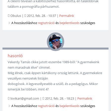
A cikkíró tévesen a kábítószerhez hasonlította, én találóbbnak
találom a pornográfia párhuzamot.
Obulus
|
2012. feb. 28. - 10:37
|
Permalink
A hozzászóláshoz
regisztráció
és
bejelentkezés
szükséges
hasonló
Vekerdy Tamás cikke jutott eszembe 1989-ből: "A gyermekeink
nem maradnak élve" címmel.
Még élnek, csak éppen kártékony ország lettünk. A gyermekekre
veszélyes nemzetek listáján
dobogósok. A legveszélyesebb a szülő, és a pedagógus. Mikor
ismerjük be többen, mint 4?
lovikari@gmail.com
|
2012. feb. 28. - 18:23
|
Permalink
A hozzászóláshoz
regisztráció
és
bejelentkezés
szükséges