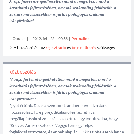
A rajz, festés elengedhetetlen mind a megértés, mind a
kreativitás fejlesztésében, de csak szakmailag felkészült, a
kortárs művészetekben is jártas pedagógus szakmai
irányításával.
Obulus
|
2012. feb. 28. - 00:56
|
Permalink
A hozzászóláshoz
regisztráció
és
bejelentkezés
szükséges
közbeszólás
"A rajz, festés elengedhetetlen mind a megértés, mind a
kreativitás fejlesztésében, de csak szakmailag felkészült, a
kortárs művészetekben is jártas pedagógus szakmai
irányításával.
"
Egyet értünk. De az a szempont, amiben nem olvastam
hozzászólást. Főleg prejudikálásról és teoretikus
megállapításokról volt szó. Ha a kritika úgy indult volna, hogy
"Kedves Varázsecsetesek. Végigültem egy teljes
foglalkozássorozatot, és ennek alapján....." kicsit hitelesebb lenne