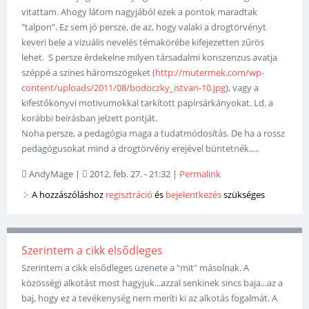
vitattam. Ahogy látom nagyjából ezek a pontok maradtak
"talpon". Ez sem jó persze, de az, hogy valaki a drogtörvényt
keveri bele a vizuális nevelés témakörébe kifejezetten zűrös
lehet. S persze érdekelne milyen társadalmi konszenzus avatja
széppé a szines háromszögeket (
http://mutermek.com/wp-
content/uploads/2011/08/bodoczky_istvan-10.jpg
), vagy a
kifestőkönyvi motivumokkal tarkított papírsárkányokat. Ld. a
korábbi beírásban jelzett pontját.
Noha persze, a pedagógia maga a tudatmódosítás. De ha a rossz
pedagógusokat mind a drogtörvény erejével büntetnék.....
AndyMage
|
2012. feb. 27. - 21:32
|
Permalink
A hozzászóláshoz
regisztráció
és
bejelentkezés
szükséges
Szerintem a cikk elsődleges
Szerintem a cikk elsődleges üzenete a "mit" másolnak. A
közösségi alkotást most hagyjuk...azzal senkinek sincs baja...az a
baj, hogy ez a tevékenység nem meríti ki az alkotás fogalmát. A