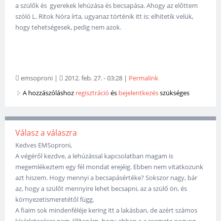
a szülők és gyerekek lehúzása és becsapása. Ahogy az előttem
szóló L. Ritok Nóra írta, ugyanaz történik itt is: elhitetik velük,
hogy tehetségesek, pedig nem azok.
emsoproni
|
2012. feb. 27. - 03:28
|
Permalink
A hozzászóláshoz
regisztráció
és
bejelentkezés
szükséges
Válasz a válaszra
Kedves EMSoproni,
A végéről kezdve, a lehúzással kapcsolatban magam is
megemlékeztem egy fél mondat erejéig. Ebben nem vitatkozunk
azt hiszem. Hogy mennyi a becsapásértéke? Sokszor nagy, bár
az, hogy a szülőt mennyire lehet becsapni, az a szülő ön, és
környezetismeretétől függ.
A fiaim sok mindenféléje kering itt a lakásban, de azért számos