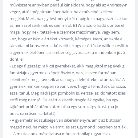
művészetre annyiban pédául kár áldozni, hogy aki az Andrássy-n
végez, attól még simán éhenhalna, ha a műveiből kellene
megélni. Mert, ha egy festményt két napig kell magyarázni, akkor
az nem szól senkinek és semmiről. BTW, a szülő hadd döntse el
maga, hogy neki tetszik-e a csemete mázolmánya, vagy sem.
- Az, hogy az iskola értéket közvetít, kétséges. Nem, az iskola a
társadalmi konszenzust közvetíti. Hogy ez értékké válik-e később
a gyermek életében, az emberiség javára, azt a mindenkori jövő
dönti el.
- Ez egy fligazság: "a kicsi gyerekeket, akik maguktól még évekig
fantáziájuk gyermeki képeit őszinte, naiv, eleven formában
jelenítenék meg, ráveszik arra, hogy a felnőtteket utánozzák." A
gyermek minkenképpen rá van véve, hogy a felnőttet utánozza,
azzal tanul. Még nadrágot gombolni is. Persze, az idomított izlés
ettől még nem jó. De azért a kisebb tragédiák egyike, ha egy
tájképet próbál utánozni, mintha egy sorozatgyilkost. (na jó
bocs, ez erősen sarkított)
- A gyermeknek szüksége van sikerélményre, amit az biztosan
megad neki, ha mázol valamit, és azt ugymond "becsben tartják".
- "A mintalapok másoltatása módszertanilag ugyancsak