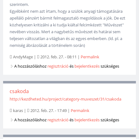
szerintem.
Egyébként nem azt írtam, hogy a szülök anyagi támogatására
apelláló pénzért bármit felmagasztaló megoldások a jók. De ezt
közhelyesen kritizálni a ki tudja kiáltal felcimkézett "Művészet"
nevében visszás. Mert a nagybetűs művészet és határai sem
teljesen változatlan a világban és az egyes emberben. (ld. pl. a
nemiség ábrázolását a történelem során)
AndyMage
|
2012. feb. 27. - 08:11
|
Permalink
A hozzászóláshoz
regisztráció
és
bejelentkezés
szükséges
csakoda
http://kezdheted.hu/project/category-muveszet/31/csakoda
karas
|
2012. feb. 27. - 17:49
|
Permalink
A hozzászóláshoz
regisztráció
és
bejelentkezés
szükséges