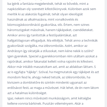
ba ígérik a fantázia megjelenését, tehát ez bővebb, mint a
napközikban oly szeretett kifestőkönyvek. Különben azok sem
merítik ki az alakotás fogalmát, tehát olyan ideológiát
használnak az alkalmazásra, mint vonalkövetés és
kézmozgáskoordináció gyakorlása, stb. Értem, nem szines
háromszögeket másolnak, hanem tájképeket, csendéleteket.
Amikor anno így tanították a festőpalántákat, azt
hallgatólagosan elfogadjuk. Ma elitéljük. Tehát anno a technikák
gyakorlását szolgálta, ma izlésrombolás. Azért, amikor az
Andrássyn így oktatják a stílusokat, nem kéne nekik is szólni?
Igen gyerekek. Speciel a gyerekkoromban rém utáltam azokat a
rajzórákat, amikor fakanalat kellett volna rajzolni és kifesteni.
Akkor már inkább maszatoltam azt, amit az ablakban láttam. S
az is egyfajta "tájkép". Szóval, ha megmutatok egy tájképet és azt
mondom fesd le, ahogy neked tetszik, az izlésrombolás, ha
kiviszem a dombtetőre és szintén mindenki ugyanazt az
erdősávot festi, az maga a művészet. Hát lehet, de én nem látom
azt a hatalmas különbséget.
Igaz, nekem nincs művészeti munkásságom, amit kétségbe
kellene vonnia bárkinek. Pusztán véleményem. Akár a