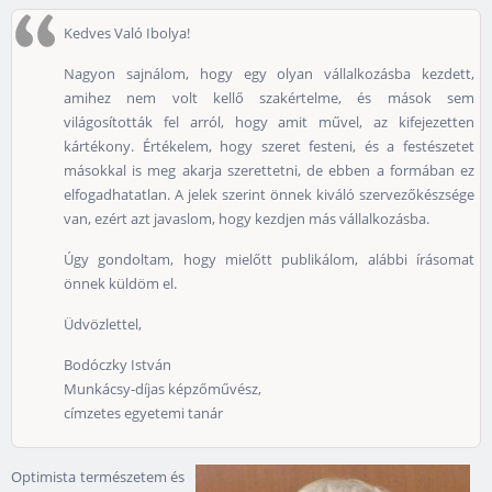
Kedves Való Ibolya!
Nagyon sajnálom, hogy egy olyan vállalkozásba kezdett,
amihez nem volt kellő szakértelme, és mások sem
világosították fel arról, hogy amit művel, az kifejezetten
kártékony. Értékelem, hogy szeret festeni, és a festészetet
másokkal is meg akarja szerettetni, de ebben a formában ez
elfogadhatatlan. A jelek szerint önnek kiváló szervezőkészsége
van, ezért azt javaslom, hogy kezdjen más vállalkozásba.
Úgy gondoltam, hogy mielőtt publikálom, alábbi írásomat
önnek küldöm el.
Üdvözlettel,
Bodóczky István
Munkácsy-díjas képzőművész,
címzetes egyetemi tanár
Optimista természetem és