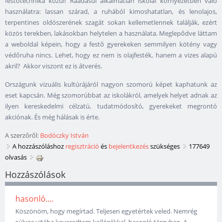
festőtechnika közül! Ráadásul alkalmatlan iskolai környezetben való
használatra: lassan szárad, a ruhából kimoshatatlan, és lenolajos,
terpentines oldószerének szagát sokan kellemetlennek találják, ezért
közös terekben, lakásokban helytelen a használata. Meglepődve láttam
a weboldal képein, hogy a festő gyerekeken semmilyen kötény vagy
védőruha nincs. Lehet, hogy ez nem is olajfesték, hanem a vizes alapú
akril? Akkor viszont ez is átverés.
Országunk vizuális kultúrájáról nagyon szomorú képet kaphatunk az
eset kapcsán. Még szomorúbbat az iskolákról, amelyek helyet adnak az
ilyen kereskedelmi célzatú, tudatmódosító, gyerekeket megrontó
akciónak. És még hálásak is érte.
A szerzőről:
Bodóczky István
A hozzászóláshoz
regisztráció
és
bejelentkezés
szükséges
177649
olvasás
Hozzászólások
hasonló....
Köszönöm, hogy megírtad. Teljesen egyetértek veled. Nemrég
súlyos vitába keveredtem kollégákkal, hasonló tárgyban. A