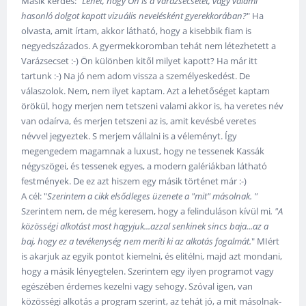
Másik kérdés: "
Lehet, hogy Ön is a Varázsecsetet, vagy valami
hasonló dolgot kapott vizuális nevelésként gyerekkorában?
" Ha
olvasta, amit írtam, akkor látható, hogy a kisebbik fiam is
negyedszázados. A gyermekkoromban tehát nem létezhetett a
Varázsecset :-) Ön különben kitől milyet kapott? Ha már itt
tartunk :-) Na jó nem adom vissza a személyeskedést. De
válaszolok. Nem, nem ilyet kaptam. Azt a lehetőséget kaptam
örökül, hogy merjen nem tetszeni valami akkor is, ha veretes név
van odaírva, és merjen tetszeni az is, amit kevésbé veretes
névvel jegyeztek. S merjem vállalni is a véleményt. Így
megengedem magamnak a luxust, hogy ne tessenek Kassák
négyszögei, és tessenek egyes, a modern galériákban látható
festmények. De ez azt hiszem egy másik történet már :-)
A cél: "
Szerintem a cikk elsődleges üzenete a "mit" másolnak. "
Szerintem nem, de még keresem, hogy a felinduláson kívül mi
. "A
közösségi alkotást most hagyjuk...azzal senkinek sincs baja...az a
baj, hogy ez a tevékenység nem meríti ki az alkotás fogalmát.
" MIért
is akarjuk az egyik pontot kiemelni, és elitélni, majd azt mondani,
hogy a másik lényegtelen. Szerintem egy ilyen programot vagy
egészében érdemes kezelni vagy sehogy. Szóval igen, van
közösségi alkotás a program szerint, az tehát jó, a mit másolnak-