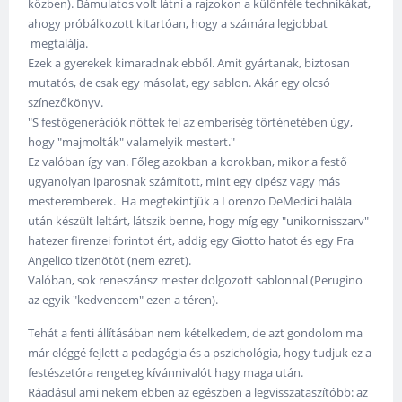
közben). Bámulatos volt látni a rajzokon a különféle technikákat,
ahogy próbálkozott kitartóan, hogy a számára legjobbat
megtalálja.
Ezek a gyerekek kimaradnak ebből. Amit gyártanak, biztosan
mutatós, de csak egy másolat, egy sablon. Akár egy olcsó
színezőkönyv.
"S festőgenerációk nőttek fel az emberiség történetében úgy,
hogy "majmolták" valamelyik mestert."
Ez valóban így van. Főleg azokban a korokban, mikor a festő
ugyanolyan iparosnak számított, mint egy cipész vagy más
mesteremberek. Ha megtekintjük a Lorenzo DeMedici halála
után készült leltárt, látszik benne, hogy míg egy "unikornisszarv"
hatezer firenzei forintot ért, addig egy Giotto hatot és egy Fra
Angelico tizenötöt (nem ezret).
Valóban, sok reneszánsz mester dolgozott sablonnal (Perugino
az egyik "kedvencem" ezen a téren).
Tehát a fenti állításában nem kételkedem, de azt gondolom ma
már eléggé fejlett a pedagógia és a pszichológia, hogy tudjuk ez a
festészetóra rengeteg kívánnivalót hagy maga után.
Ráadásul ami nekem ebben az egészben a legvisszataszítóbb: az