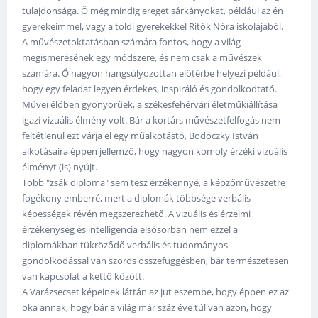
tulajdonsága. Ő még mindig ereget sárkányokat, például az én
gyerekeimmel, vagy a toldi gyerekekkel Ritók Nóra iskolájából.
A művészetoktatásban számára fontos, hogy a világ
megismerésének egy módszere, és nem csak a művészek
számára. Ő nagyon hangsúlyozottan előtérbe helyezi például,
hogy egy feladat legyen érdekes, inspiráló és gondolkodtató.
Művei élőben gyönyörűek, a székesfehérvári életműkiállítása
igazi vizuális élmény volt. Bár a kortárs művészetfelfogás nem
feltétlenül ezt várja el egy műalkotástó, Bodóczky István
alkotásaira éppen jellemző, hogy nagyon komoly érzéki vizuális
élményt (is) nyújt.
Több "zsák diploma" sem tesz érzékennyé, a képzőművészetre
fogékony emberré, mert a diplomák többsége verbális
képességek révén megszerezhető. A vizuális és érzelmi
érzékenység és intelligencia elsősorban nem ezzel a
diplomákban tükröződő verbális és tudományos
gondolkodással van szoros összefüggésben, bár természetesen
van kapcsolat a kettő között.
A Varázsecset képeinek láttán az jut eszembe, hogy éppen ez az
oka annak, hogy bár a világ már száz éve túl van azon, hogy