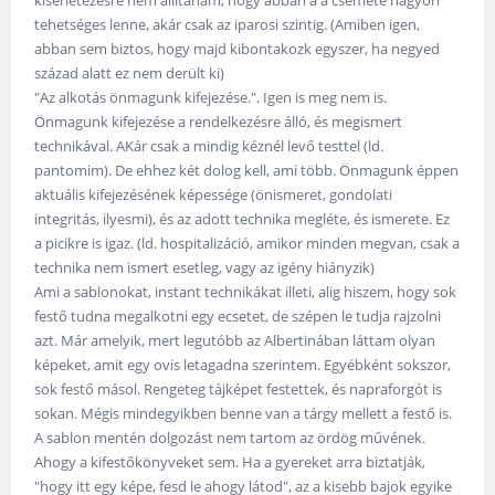
kísérletezésre nem állítanám, hogy abban a a csemete nagyon
tehetséges lenne, akár csak az iparosi szintig. (Amiben igen,
abban sem biztos, hogy majd kibontakozk egyszer, ha negyed
század alatt ez nem derült ki)
"Az alkotás önmagunk kifejezése.". Igen is meg nem is.
Önmagunk kifejezése a rendelkezésre álló, és megismert
technikával. AKár csak a mindig kéznél levő testtel (ld.
pantomim). De ehhez két dolog kell, ami több. Önmagunk éppen
aktuális kifejezésének képessége (önismeret, gondolati
integritás, ilyesmi), és az adott technika megléte, és ismerete. Ez
a picikre is igaz. (ld. hospitalizáció, amikor minden megvan, csak a
technika nem ismert esetleg, vagy az igény hiányzik)
Ami a sablonokat, instant technikákat illeti, alig hiszem, hogy sok
festő tudna megalkotni egy ecsetet, de szépen le tudja rajzolni
azt. Már amelyik, mert legutóbb az Albertinában láttam olyan
képeket, amit egy ovis letagadna szerintem. Egyébként sokszor,
sok festő másol. Rengeteg tájképet festettek, és napraforgót is
sokan. Mégis mindegyikben benne van a tárgy mellett a festő is.
A sablon mentén dolgozást nem tartom az ördög művének.
Ahogy a kifestőkönyveket sem. Ha a gyereket arra biztatják,
"hogy itt egy képe, fesd le ahogy látod", az a kisebb bajok egyike