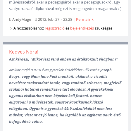
művészetekről, akár a pedagógiáról, akár a pedagógusokról. Egy
szatyorra való diplomával még ezt is megengedem magamnak :-)
AndyMage
|
2012. feb. 27. - 23:28
|
Permalink
A hozzászóláshoz
regisztráció
és
bejelentkezés
szükséges
Kedves Nóra!
Azt kérdezi, "Mikor lesz rend ebben az értéktorzult világban?"
Amikor majd a 8-10 éves gyerekek érdeklődve ülik körbe
Jos
eph
Beuys, vagy Nam June Paik munkáit, akiknek a vizuális
nevelésre szakosodott tanár, vagy tanárnő színesen, megfelelő
szakmai hátérrel rendelkezve tart előadást. A gyerekeknek
ugyanis elsősorban nem képeket kell festeni, hanem
eligazodni a művészetek, sokszor kaotikusnak látszó
világában. U
gyanis a gyerekek 99,9 százalékából nem lesz
művész, viszont az jó lenne, ha legalább az egyharmaduk értő
befogadóvá válna.