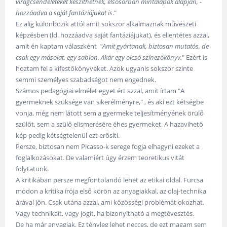
virágcsendéleteket készíthetnek, elsősorban mintalapok alapján, -
hozzáadva a saját fantáziájukat is
."
Ez alig különbözik attól amit sokszor alkalmaznak művészeti
képzésben (ld. hozzáadva saját fantáziájukat), és ellentétes azzal,
amit én kaptam válaszként
"Amit gyártanak, biztosan mutatós, de
csak egy másolat, egy sablon. Akár egy olcsó színezőkönyv.
" Ezért is
hoztam fel a kifestőkönyveket. Azok ugyanis sokszor szinte
semmi személyes szabadságot nem engednek.
Számos pedagógiai elmélet egyet ért azzal, amit írtam "A
gyermeknek szüksége van sikerélményre," , és aki ezt kétségbe
vonja, még nem látott sem a gyermeke teljesítményének örülő
szülőt, sem a szülő elismerésére éhes gyermeket. A hazavihető
kép pedig kétségtelenül ezt erősíti.
Persze, biztosan nem Picasso-k serege fogja elhagyni ezeket a
foglalkozásokat. De valamiért úgy érzem teoretikus vitát
folytatunk.
A kritikában persze megfontolandó lehet az etikai oldal. Furcsa
módon a kritika írója első körön az anyagiakkal, az olaj-technika
árával jön. Csak utána azzal, ami közösségi problémát okozhat.
Vagy technikait, vagy jogit, ha bizonyítható a megtévesztés.
De ha már anyagiak. Ez tényleg lehet necces, de ezt magam sem