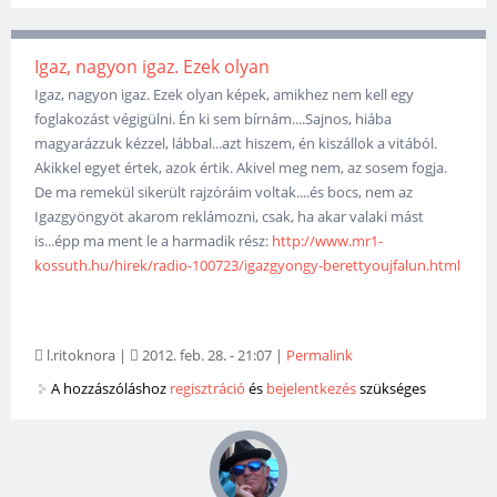
Igaz, nagyon igaz. Ezek olyan
Igaz, nagyon igaz. Ezek olyan képek, amikhez nem kell egy
foglakozást végigülni. Én ki sem bírnám....Sajnos, hiába
magyarázzuk kézzel, lábbal...azt hiszem, én kiszállok a vitából.
Akikkel egyet értek, azok értik. Akivel meg nem, az sosem fogja.
De ma remekül sikerült rajzóráim voltak....és bocs, nem az
Igazgyöngyöt akarom reklámozni, csak, ha akar valaki mást
is...épp ma ment le a harmadik rész:
http://www.mr1-
kossuth.hu/hirek/radio-100723/igazgyongy-berettyoujfalun.html
l.ritoknora
|
2012. feb. 28. - 21:07
|
Permalink
A hozzászóláshoz
regisztráció
és
bejelentkezés
szükséges