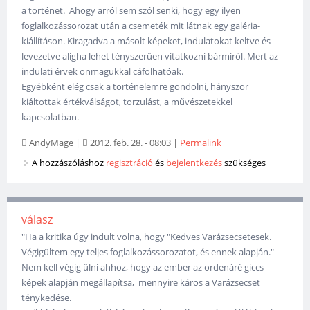
a történet. Ahogy arról sem szól senki, hogy egy ilyen
foglalkozássorozat után a csemeték mit látnak egy galéria-
kiállításon. Kiragadva a másolt képeket, indulatokat keltve és
levezetve aligha lehet tényszerűen vitatkozni bármiről. Mert az
indulati érvek önmagukkal cáfolhatóak.
Egyébként elég csak a történelemre gondolni, hányszor
kiáltottak értékválságot, torzulást, a művészetekkel
kapcsolatban.
AndyMage
|
2012. feb. 28. - 08:03
|
Permalink
A hozzászóláshoz
regisztráció
és
bejelentkezés
szükséges
válasz
"Ha a kritika úgy indult volna, hogy "Kedves Varázsecsetesek.
Végigültem egy teljes foglalkozássorozatot, és ennek alapján."
Nem kell végig ülni ahhoz, hogy az ember az ordenáré giccs
képek alapján megállapítsa, mennyire káros a Varázsecset
ténykedése.