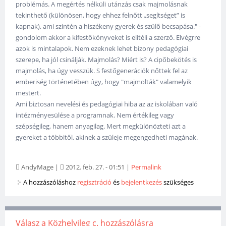
problémás. A megértés nélküli utánzás csak majmolásnak
tekinthető (különösen, hogy ehhez felnőtt „segítséget” is
kapnak), ami szintén a hiszékeny gyerek és szülő becsapása." -
gondolom akkor a kifestőkönyveket is elitéli a szerző. Elvégrre
azok is mintalapok. Nem ezeknek lehet bizony pedagógiai
szerepe, ha jól csinálják. Majmolás? Miért is? A cipőbekötés is
majmolás, ha úgy vesszük. S festőgenerációk nőttek fel az
emberiség történetében úgy, hogy "majmolták" valamelyik
mestert.
Ami biztosan nevelési és pedagógiai hiba az az iskolában való
intézményesülése a programnak. Nem értékileg vagy
szépségileg, hanem anyagilag. Mert megkülönözteti azt a
gyereket a többitől, akinek a szüleje megengedheti magának.
AndyMage
|
2012. feb. 27. - 01:51
|
Permalink
A hozzászóláshoz
regisztráció
és
bejelentkezés
szükséges
Válasz a Közhelyileg c. hozzászólásra