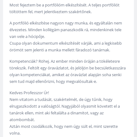
Most fejeztem be a portfólióm elkészítését. A teljes portfóliót
töltöttem fel, mert jelentkeztem szakértőnek.
A portfólió elkészítése nagyon nagy munka, és egyáltalán nem
élvezetes. Minden kollégám panaszkodik rá, mindenkinek tele
van vele a hócipője.
Csupa olyan dokumentum elkészítését várják, ami a legkisebb
örömöt sem jelenti a munka mellett fáradozó tanárnak.
Kompetenciák? Röhej. Az ember minden óráján a tökéletesre
törekszik. Feltölt egy óravázlatot, és jelöljön be becsületkasszára
olyan kompetenciákat, amiket az óravázlat alapján soha senki
sem tud majd ellenőrizni, hogy megvalósultak-e.
Kedves Professzor Úr!
Nem vitatom a tudását, szakértelmét, de úgy tűnik, hogy
elrugaszkodott a valóságtól. Nagyjából olyasmit követett el a
tanárok ellen, mint aki feltalálta a dinamitot, vagy az
atombombát.
Aztán most csodálkozik, hogy nem úgy sült el, mint szerette
volna.