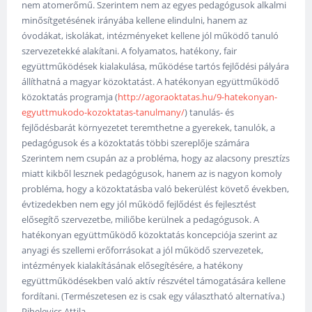
nem atomerőmű. Szerintem nem az egyes pedagógusok alkalmi
minősítgetésének irányába kellene elindulni, hanem az
óvodákat, iskolákat, intézményeket kellene jól működő tanuló
szervezetekké alakítani. A folyamatos, hatékony, fair
együttműködések kialakulása, működése tartós fejlődési pályára
állíthatná a magyar közoktatást. A hatékonyan együttműködő
közoktatás programja (
http://agoraoktatas.hu/9-hatekonyan-
egyuttmukodo-kozoktatas-tanulmany/
) tanulás- és
fejlődésbarát környezetet teremthetne a gyerekek, tanulók, a
pedagógusok és a közoktatás többi szereplője számára
Szerintem nem csupán az a probléma, hogy az alacsony presztízs
miatt kikből lesznek pedagógusok, hanem az is nagyon komoly
probléma, hogy a közoktatásba való bekerülést követő években,
évtizedekben nem egy jól működő fejlődést és fejlesztést
elősegítő szervezetbe, miliőbe kerülnek a pedagógusok. A
hatékonyan együttműködő közoktatás koncepciója szerint az
anyagi és szellemi erőforrásokat a jól működő szervezetek,
intézmények kialakításának elősegítésére, a hatékony
együttműködésekben való aktív részvétel támogatására kellene
fordítani. (Természetesen ez is csak egy választható alternatíva.)
Pihelevics Attila