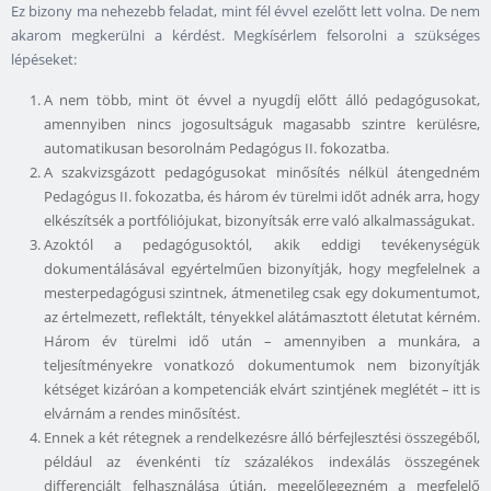
Ez bizony ma nehezebb feladat, mint fél évvel ezelőtt lett volna. De nem
akarom megkerülni a kérdést. Megkísérlem felsorolni a szükséges
lépéseket:
A nem több, mint öt évvel a nyugdíj előtt álló pedagógusokat,
amennyiben nincs jogosultságuk magasabb szintre kerülésre,
automatikusan besorolnám Pedagógus II. fokozatba.
A szakvizsgázott pedagógusokat minősítés nélkül átengedném
Pedagógus II. fokozatba, és három év türelmi időt adnék arra, hogy
elkészítsék a portfóliójukat, bizonyítsák erre való alkalmasságukat.
Azoktól a pedagógusoktól, akik eddigi tevékenységük
dokumentálásával egyértelműen bizonyítják, hogy megfelelnek a
mesterpedagógusi szintnek, átmenetileg csak egy dokumentumot,
az értelmezett, reflektált, tényekkel alátámasztott életutat kérném.
Három év türelmi idő után – amennyiben a munkára, a
teljesítményekre vonatkozó dokumentumok nem bizonyítják
kétséget kizáróan a kompetenciák elvárt szintjének meglétét – itt is
elvárnám a rendes minősítést.
Ennek a két rétegnek a rendelkezésre álló bérfejlesztési összegéből,
például az évenkénti tíz százalékos indexálás összegének
differenciált felhasználása útján, megelőlegezném a megfelelő