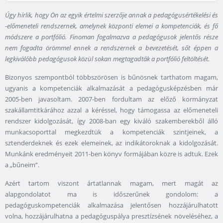
Úgy hírlik, hogy Ön az egyik értelmi szerzője annak a pedagógusértékelési és
-előmeneteli rendszernek, amelynek központi elemei a kompetenciák, és fő
módszere a portfólió. Finoman fogalmazva a pedagógusok jelentős része
nem fogadta örömmel ennek a rendszernek a bevezetését, sőt éppen a
legkiválóbb pedagógusok közül sokan megtagadták a portfólió feltöltését.
Bizonyos szempontból többszörösen is bűnösnek tarthatom magam,
ugyanis a kompetenciák alkalmazását a pedagógusképzésben már
2005-ben javasoltam. 2007-ben fordultam az előző kormányzat
szakállamtitkárához azzal a kéréssel, hogy támogassa az előmeneteli
rendszer kidolgozását, így 2008-ban egy kiváló szakemberekből álló
munkacsoporttal megkezdtük a kompetenciák szintjeinek, a
sztenderdeknek és ezek elemeinek, az indikátoroknak a kidolgozását.
Munkánk eredményeit 2011-ben könyv formájában közre is adtuk. Ezek
a „bűneim”.
Azért tartom viszont ártatlannak magam, mert magát az
alapgondolatot ma is időszerűnek gondolom: a
pedagóguskompetenciák alkalmazása jelentősen hozzájárulhatott
volna, hozzájárulhatna a pedagóguspálya presztízsének növeléséhez, a