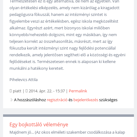
Természetesen ez is egy alternatíva, de nem az egyetlen. Van
olyan értékelési elképzelés, amely nem kizárólag a kiragadott
pedagógusra fókuszál, hanem az intézményi szintet is
figyelembe veszi az értékelésben, egész iskola megközelítést
alkalmaz. Egyrészt azért, mert bizonyos iskolai miliőben
könnyebb/nehezebb dolgozni, mint egy másikban, így nem
teljesen korrekt az összehasonlítás, másrészt, mert az így
fókuszba került intézményi szint nagy fejlődési potenciállal
rendelkezik, amely jelentősen segítheti elő a közösségi és egyéni
fejlődéseket is. Természetesen ennek is alaposan ki kellene
munkálni a hatékony kereteit.
Pihelevics Attila
piatt
|
2014. ápr. 22. - 15:37
|
Permalink
A hozzászóláshoz
regisztráció
és
bejelentkezés
szükséges
Egy bojkottáló véleménye
Majdnem jó... (Az okos elméleti szakember csodálkozása a kalap