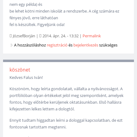
nem egy példa) és
be lehet kötni minden iskolát a rendszerbe. A cég számára ez
fényes jövő, erre láthatóan
fel is készültek. Figyeljünk oda!
JózsefBorján
|
2014. ápr. 24. - 13:32
|
Permalink
A hozzászóláshoz
regisztráció
és
bejelentkezés
szükséges
köszönet
Kedves Falus Iván!
Köszönöm, hogy leírta gondolatait, vállalta a nyilvánosságot. A
portfólióban olyan értékeket jelöl meg szempontként, amelyek
fontos, hogy előtérbe kerüljenek oktatásunkban. Első hallásra
kifejezetten lelkes lettem a dologtól.
Ennyit tudtam higgadtan leírni a dologgal kapcsolatban, de ezt
fontosnak tartottam megtenni.