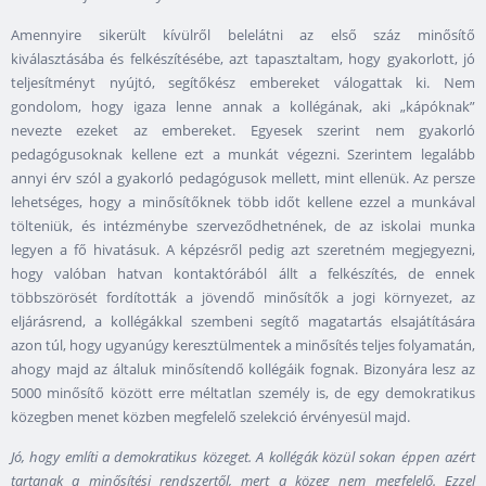
Amennyire sikerült kívülről belelátni az első száz minősítő
kiválasztásába és felkészítésébe, azt tapasztaltam, hogy gyakorlott, jó
teljesítményt nyújtó, segítőkész embereket válogattak ki. Nem
gondolom, hogy igaza lenne annak a kollégának, aki „kápóknak”
nevezte ezeket az embereket. Egyesek szerint nem gyakorló
pedagógusoknak kellene ezt a munkát végezni. Szerintem legalább
annyi érv szól a gyakorló pedagógusok mellett, mint ellenük. Az persze
lehetséges, hogy a minősítőknek több időt kellene ezzel a munkával
tölteniük, és intézménybe szerveződhetnének, de az iskolai munka
legyen a fő hivatásuk. A képzésről pedig azt szeretném megjegyezni,
hogy valóban hatvan kontaktórából állt a felkészítés, de ennek
többszörösét fordították a jövendő minősítők a jogi környezet, az
eljárásrend, a kollégákkal szembeni segítő magatartás elsajátítására
azon túl, hogy ugyanúgy keresztülmentek a minősítés teljes folyamatán,
ahogy majd az általuk minősítendő kollégáik fognak. Bizonyára lesz az
5000 minősítő között erre méltatlan személy is, de egy demokratikus
közegben menet közben megfelelő szelekció érvényesül majd.
Jó, hogy említi a demokratikus közeget. A kollégák közül sokan éppen azért
tartanak a minősítési rendszertől, mert a közeg nem megfelelő. Ezzel