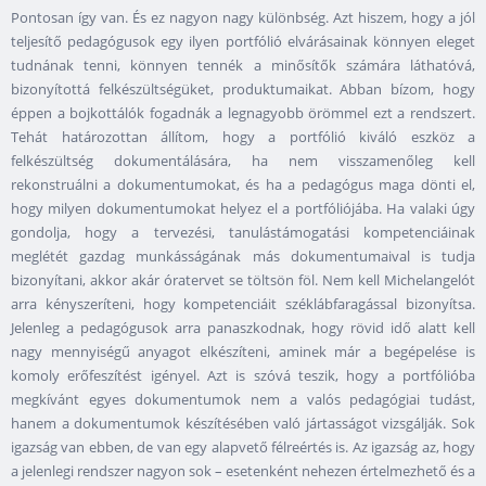
Pontosan így van. És ez nagyon nagy különbség. Azt hiszem, hogy a jól
teljesítő pedagógusok egy ilyen portfólió elvárásainak könnyen eleget
tudnának tenni, könnyen tennék a minősítők számára láthatóvá,
bizonyítottá felkészültségüket, produktumaikat. Abban bízom, hogy
éppen a bojkottálók fogadnák a legnagyobb örömmel ezt a rendszert.
Tehát határozottan állítom, hogy a portfólió kiváló eszköz a
felkészültség dokumentálására, ha nem visszamenőleg kell
rekonstruálni a dokumentumokat, és ha a pedagógus maga dönti el,
hogy milyen dokumentumokat helyez el a portfóliójába. Ha valaki úgy
gondolja, hogy a tervezési, tanulástámogatási kompetenciáinak
meglétét gazdag munkásságának más dokumentumaival is tudja
bizonyítani, akkor akár óratervet se töltsön föl. Nem kell Michelangelót
arra kényszeríteni, hogy kompetenciáit széklábfaragással bizonyítsa.
Jelenleg a pedagógusok arra panaszkodnak, hogy rövid idő alatt kell
nagy mennyiségű anyagot elkészíteni, aminek már a begépelése is
komoly erőfeszítést igényel. Azt is szóvá teszik, hogy a portfólióba
megkívánt egyes dokumentumok nem a valós pedagógiai tudást,
hanem a dokumentumok készítésében való jártasságot vizsgálják. Sok
igazság van ebben, de van egy alapvető félreértés is. Az igazság az, hogy
a jelenlegi rendszer nagyon sok – esetenként nehezen értelmezhető és a