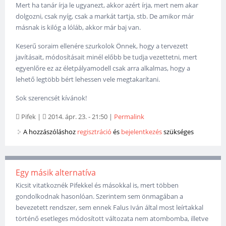
Mert ha tanár írja le ugyanezt, akkor azért írja, mert nem akar
dolgozni, csak nyíg, csak a markát tartja, stb. De amikor már
másnak is kilóg a lóláb, akkor már baj van.
Keserű soraim ellenére szurkolok Önnek, hogy a tervezett
javításait, módosításait minél előbb be tudja vezettetni, mert
egyenlőre ez az életpályamodell csak arra alkalmas, hogy a
lehető legtöbb bért lehessen vele megtakarítani.
Sok szerencsét kívánok!
Pifek
|
2014. ápr. 23. - 21:50
|
Permalink
A hozzászóláshoz
regisztráció
és
bejelentkezés
szükséges
Egy másik alternatíva
Kicsit vitatkoznék Pifekkel és másokkal is, mert többen
gondolkodnak hasonlóan. Szerintem sem önmagában a
bevezetett rendszer, sem ennek Falus Iván által most leírtakkal
történő esetleges módosított változata nem atombomba, illetve