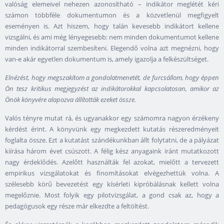
valóság elemeivel nehezen azonosítható – indikátor meglétét kéri
számon többféle dokumentumon és a közvetlenül megfigyelt
eseményen is. Azt hiszem, hogy talán kevesebb indikátort kellene
vizsgálni, és ami még lényegesebb: nem minden dokumentumot kellene
minden indikátorral szembesíteni. Elegendő volna azt megnézni, hogy
van-e akár egyetlen dokumentum is, amely igazolja a felkészültséget.
Elnézést, hogy megszakítom a gondolatmenetét, de furcsállom, hogy éppen
Ön tesz kritikus megjegyzést az indikátorokkal kapcsolatosan, amikor az
Önök könyvére alapozva állították ezeket össze.
Valós tényre mutat rá, és ugyanakkor egy számomra nagyon érzékeny
kérdést érint. A könyvünk egy megkezdett kutatás részeredményeit
foglalta össze. Ezt a kutatást szándékunkban állt folytatni, de a pályázat
kiírása három évet csúszott. A félig kész anyagaink iránt mutatkozott
nagy érdeklődés. Azelőtt használták fel azokat, mielőtt a tervezett
empirikus vizsgálatokat és finomításokat elvégezhettük volna. A
szélesebb körű bevezetést egy kísérleti kipróbálásnak kellett volna
megelőznie. Most folyik egy pilotvizsgálat, a gond csak az, hogy a
pedagógusok egy része már elkezdte a feltöltést.