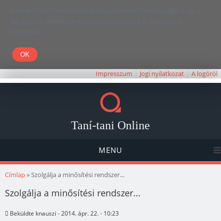
Kedves Olvasó! Weboldalunk böngészésével Ön elfogadja, hogy a
felhasználói élmény javítása céljából cookie-kat használunk.
Köszönjük!
Impresszum
Jogi nyilatkozat
A logóról
Taní-tani Online
MENU
Jelenlegi hely
Címlap
» Szolgálja a minősítési rendszer...
Szolgálja a minősítési rendszer...
Beküldte
knauszi
- 2014. ápr. 22. - 10:23