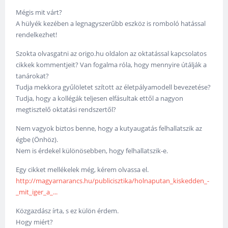
Mégis mit várt?
A hülyék kezében a legnagyszerűbb eszköz is romboló hatással
rendelkezhet!
Szokta olvasgatni az origo.hu oldalon az oktatással kapcsolatos
cikkek kommentjeit? Van fogalma róla, hogy mennyire útálják a
tanárokat?
Tudja mekkora gyűlöletet szított az életpályamodell bevezetése?
Tudja, hogy a kollégák teljesen elfásultak ettől a nagyon
megtisztelő oktatási rendszertől?
Nem vagyok biztos benne, hogy a kutyaugatás felhallatszik az
égbe (Önhöz).
Nem is érdekel különösebben, hogy felhallatszik-e.
Egy cikket mellékelek még, kérem olvassa el.
http://magyarnarancs.hu/publicisztika/holnaputan_kiskedden_-
_mit_iger_a_...
Közgazdász írta, s ez külön érdem.
Hogy miért?