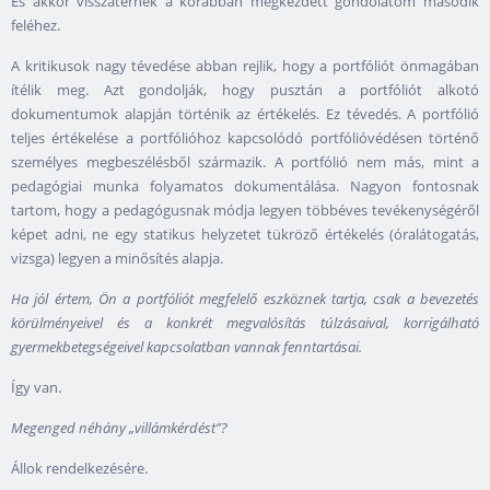
És akkor visszatérnék a korábban megkezdett gondolatom második
feléhez.
A kritikusok nagy tévedése abban rejlik, hogy a portfóliót önmagában
ítélik meg. Azt gondolják, hogy pusztán a portfóliót alkotó
dokumentumok alapján történik az értékelés. Ez tévedés. A portfólió
teljes értékelése a portfólióhoz kapcsolódó portfólióvédésen történő
személyes megbeszélésből származik. A portfólió nem más, mint a
pedagógiai munka folyamatos dokumentálása. Nagyon fontosnak
tartom, hogy a pedagógusnak módja legyen többéves tevékenységéről
képet adni, ne egy statikus helyzetet tükröző értékelés (óralátogatás,
vizsga) legyen a minősítés alapja.
Ha jól értem, Ön a portfóliót megfelelő eszköznek tartja, csak a bevezetés
körülményeivel és a konkrét megvalósítás túlzásaival, korrigálható
gyermekbetegségeivel kapcsolatban vannak fenntartásai.
Így van.
Megenged néhány „villámkérdést”?
Állok rendelkezésére.