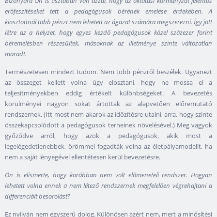
Bizonyára Ön is tisztában van azzal, hogy az oktatási kormányzat jelentős
erőfeszítéseket tett a pedagógusok bérének emelése érdekében. A
kiosztottnál több pénzt nem lehetett az ágazat számára megszerezni. Így jött
létre az a helyzet, hogy egyes kezdő pedagógusok közel százezer forint
béremelésben részesültek, másoknak az illetménye szinte változatlan
maradt.
Természetesen mindezt tudom. Nem több pénzről beszélek. Ugyanezt
az összeget kellett volna úgy elosztani, hogy ne mossa el a
teljesítményekben eddig értékelt különbségeket. A bevezetés
körülményei nagyon sokat ártottak az alapvetően előremutató
rendszernek. (Itt most nem akarok az időzítésre utalni, arra, hogy szinte
összekapcsolódott a pedagógusok terheinek növelésével.) Meg vagyok
győződve arról, hogy azok a pedagógusok, akik most a
legelégedetlenebbek, örömmel fogadták volna az életpályamodellt, ha
nem a saját lényegével ellentétesen kerül bevezetésre.
Ön is elismerte, hogy korábban nem volt előmeneteli rendszer. Hogyan
lehetett volna ennek a nem létező rendszernek megfelelően végrehajtani a
differenciált besorolást?
Ez nyilván nem egyszerű dolog. Különösen azért nem, mert a minősítési