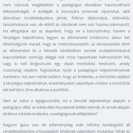
nem tükrözik megfelelően a pedagógus iskolában hasznosítható
felkészültségét. A kollégák is bizonyára ismernek olyanokat, akik
állandóan továbbképzésre jártak, fióknyi diplomájuk, oklevelük,
tanúsítványuk van, de ebből az iskolának nem sok haszna származott.
Ha elfogadjuk azt az alapelvet, hogy ne a bizonyítvány, hanem a
tényleges teljesítmény legyen az előmenetel kritériuma, akkor két
lehetőségünk marad. Vagy az intézményvezető, az iskolavezetés dönt
az előmenetel és a bérezés kérdésében (ennek szubjektivitásával
kapcsolatban szintúgy eléggé sok rossz tapasztalat halmozódott fel),
vagy ki kell dolgoznunk egy olyan minősítési rendszert, amely
viszonylag objektív fogódzókat nyújt a pedagógus teljesítményének
mérésére. Azt sem nehéz belátni, hogy az értékelés, a minősítés céljából
a tényleges teljesítményt, eredményeket valamilyen módon a minősítők
elé kell tárni. Erre alkalmas a portfólió.
Nem az volna a legegyszerűbb, ha a tanulók teljesítménye alapján a
pedagógus által, az iskola által hozzáadott értéket mérnék, és ennek alapján
történne a bérek rendezése, a pedagógusok előléptetése?
Nagyon igaza van, de pillanatnyilag csak néhány tantárgyból áll
rendelkezésünkre a hozzáadott értéknek valamilyen mutatója. Tehát ez