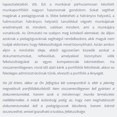
tapasztalataiból, stb. Ezt a munkával párhuzamosan készített
munkaportfóliót nagyon hasznosnak gondolom. Sokat segíthet
magának a pedagógusnak is. Ebbe beleteheti a hátrányos helyzetű, a
halmozottan hátrányos helyzetű tanulókkal végzett munkájának
eredményeit és mindent, valóban mindent, ami a munkájára
vonatkozik. Az Útmutató ne szabjon meg kötelező elemeket, de álljon
azoknak a pedagógusoknak segítségül rendelkezésre, akik maguk nem
tudják eldönteni, hogy felkészültségük mivel bizonyítható. Aztán amikor
eljön a minősítés ideje, ebből egyszerűen kiszedik azokat a
dokumentumokat, reflexiókat, amelyekkel bizonyítani vélik
felkészültségüket az egyes kompetenciák tekintetében. Ha
visszamenőlegesen, rövid idő alatt kérik a portfóliók feltöltését, akkor ez
felesleges adminisztrációnak tűnik, elveszíti a portfólió a lényegét.
Ha jól értem, akkor az Ön felfogása két szempontból is eltér a jelenleg
megvalósult portfóliókészítéstől. Nem visszamenőlegesen kell gyártani a
dokumentumokat, hanem azok a mindennapi munka természetes
melléktermékei. A másik különbség pedig az, hogy nem meghatározott
dokumentumokat kell a pedagógusnak készítenie, hanem bármit
összeszedhet, amivel igazolható a tudása, felkészültsége.