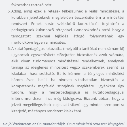
fokozathoz tartozó bért.
Addig, amíg ezek a rétegek felkészülnek a reális minősítésre, a
korábban jelzetteknek megfelelően ésszerűsíteném a minősítési
rendszert. Ennek során széleskörű konzultációt folytatnék a
pedagógusok különböző rétegeivel. Gondoskodnék arról, hogy a
támogatott szakmai fejlődés átfogó folyamatának egy
mérföldköve legyen a minősítés.
A kutatópedagógus fokozatba (melyből a tanítókat nem zárnám ki)
ugyancsak egyszerűsített előrejutást biztosítanék azok számára,
akik olyan tudományos minősítéssel rendelkeznek, amelynek
témája az ideiglenes minősítést végző szakemberek szerint az
iskolában hasznosítható. Itt is kérném a tényleges minősítést
három éven belül, ha nincsen vitathatatlan bizonyíték a
kompetenciák megfelelő szintjének meglétére. Egyébként úgy
tudom, hogy a mesterpedagógusi és kutatópedagógusi
kritériumrendszer nincs még kidolgozva. Bízzunk abban, hogy a
jelzett megelőlegezések ideje alatt sikerül egy minden szempontra
kiterjedő, méltányos rendszert kialakítani.
Ha jól értelmezem az Ön mondandóját, Ön a minősítési rendszer lényegével