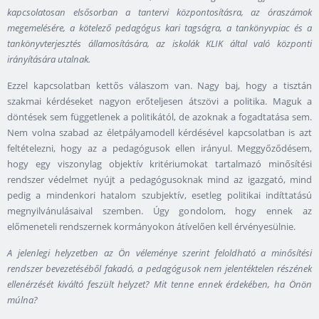
kapcsolatosan elsősorban a tantervi központosításra, az óraszámok
megemelésére, a kötelező pedagógus kari tagságra, a tankönyvpiac és a
tankönyvterjesztés államosítására, az iskolák KLIK által való központi
irányítására utalnak.
Ezzel kapcsolatban kettős válaszom van. Nagy baj, hogy a tisztán
szakmai kérdéseket nagyon erőteljesen átszövi a politika. Maguk a
döntések sem függetlenek a politikától, de azoknak a fogadtatása sem.
Nem volna szabad az életpályamodell kérdésével kapcsolatban is azt
feltételezni, hogy az a pedagógusok ellen irányul. Meggyőződésem,
hogy egy viszonylag objektív kritériumokat tartalmazó minősítési
rendszer védelmet nyújt a pedagógusoknak mind az igazgató, mind
pedig a mindenkori hatalom szubjektív, esetleg politikai indíttatású
megnyilvánulásaival szemben. Úgy gondolom, hogy ennek az
előmeneteli rendszernek kormányokon átívelően kell érvényesülnie.
A jelenlegi helyzetben az Ön véleménye szerint feloldható a minősítési
rendszer bevezetéséből fakadó, a pedagógusok nem jelentéktelen részének
ellenérzését kiváltó feszült helyzet? Mit tenne ennek érdekében, ha Önön
múlna?