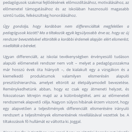
pedagógusok szakmai fejlődésének előmozdításához, motiválásához, az
előmenetel támogatásához és az iskolában hasznosuló magasabb
szintű tudás, felkészültség honorálásához.
Úgy gondolja, hogy korábban nem differenciáltak megfelelően a
pedagógusok között? Ma a tiltakozók egyik legsúlyosabb érve az, hogy az új
rendszer bevezetésével eltörölték a korábbi érdemek alapján elért elismerést,
nivellálták a béreket.
Ugyan differenciált, az iskolai tevékenységben érvényesülő tudáson
alapuló előmeneteli rendszer nem volt – melyet a pedagógusszakma
már hosszú évek óta hiányolt –, de kialakult egy a vizsgákon és a
kiemelkedő produktumok valamilyen elismerésén alapuló
presztízshierarchia, amelyet eltörölt az életpályamodell bevezetése.
Reménykedhetünk abban, hogy ez csak egy átmeneti helyzet, és
fokozatosan létrejön majd az a különbségtétel, ami az előmeneteli
rendszernek alapvető célja. Nagyon súlyos hibának érzem viszont, hogy
egy alapvetően a teljesítmények differenciált elismerésére irányuló
rendszert a teljesítmények elismerésének nivellálásával vezettek be. A
tiltakozások fő hullámát ez váltotta ki. Joggal.