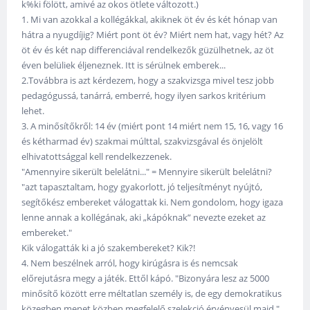
k%ki fölött, amivé az okos ötlete változott.)
1. Mi van azokkal a kollégákkal, akiknek öt év és két hónap van
hátra a nyugdíjig? Miért pont öt év? Miért nem hat, vagy hét? Az
öt év és két nap differenciával rendelkezők güzülhetnek, az öt
éven belüliek éljeneznek. Itt is sérülnek emberek...
2.Továbbra is azt kérdezem, hogy a szakvizsga mivel tesz jobb
pedagógussá, tanárrá, emberré, hogy ilyen sarkos kritérium
lehet.
3. A minősítőkről: 14 év (miért pont 14 miért nem 15, 16, vagy 16
és kétharmad év) szakmai múlttal, szakvizsgával és önjelölt
elhivatottsággal kell rendelkezzenek.
"Amennyire sikerült belelátni..." = Mennyire sikerült belelátni?
"azt tapasztaltam, hogy gyakorlott, jó teljesítményt nyújtó,
segítőkész embereket válogattak ki. Nem gondolom, hogy igaza
lenne annak a kollégának, aki „kápóknak” nevezte ezeket az
embereket."
Kik válogatták ki a jó szakembereket? Kik?!
4. Nem beszélnek arról, hogy kirúgásra is és nemcsak
előrejutásra megy a játék. Ettől kápó. "Bizonyára lesz az 5000
minősítő között erre méltatlan személy is, de egy demokratikus
közegben menet közben megfelelő szelekció érvényesül majd."