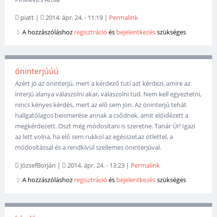
piatt
|
2014. ápr. 24. - 11:19
|
Permalink
A hozzászóláshoz
regisztráció
és
bejelentkezés
szükséges
öninterjúúú
Azért jó az öninterjú, mert a kérdező tuti azt kérdezi, amire az
interjú alanya válaszolni akar, válaszolni tud. Nem kell egyeztetni,
nincs kényes kérdés, mert az elő sem jön. Az öninterjú tehát
hallgatólagos beismerése annak a csődnek, amit előidézett a
megkérdezett. Oszt még módosítani is szeretne. Tanár Úr! Igazi
az lett volna, ha elő sem rukkol az egésszel,az ötlettel, a
módosítással és a rendkívül szellemes öninterjúval.
JózsefBorján
|
2014. ápr. 24. - 13:23
|
Permalink
A hozzászóláshoz
regisztráció
és
bejelentkezés
szükséges