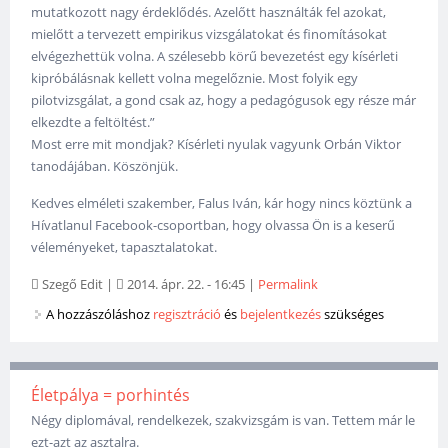
mutatkozott nagy érdeklődés. Azelőtt használták fel azokat,
mielőtt a tervezett empirikus vizsgálatokat és finomításokat
elvégezhettük volna. A szélesebb körű bevezetést egy kísérleti
kipróbálásnak kellett volna megelőznie. Most folyik egy
pilotvizsgálat, a gond csak az, hogy a pedagógusok egy része már
elkezdte a feltöltést.”
Most erre mit mondjak? Kísérleti nyulak vagyunk Orbán Viktor
tanodájában. Köszönjük.
Kedves elméleti szakember, Falus Iván, kár hogy nincs köztünk a
Hívatlanul Facebook-csoportban, hogy olvassa Ön is a keserű
véleményeket, tapasztalatokat.
Szegő Edit
|
2014. ápr. 22. - 16:45
|
Permalink
A hozzászóláshoz
regisztráció
és
bejelentkezés
szükséges
Életpálya = porhintés
Négy diplomával, rendelkezek, szakvizsgám is van. Tettem már le
ezt-azt az asztalra.