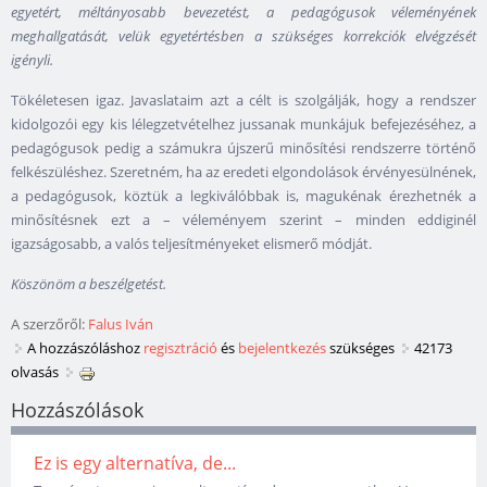
egyetért, méltányosabb bevezetést, a pedagógusok véleményének
meghallgatását, velük egyetértésben a szükséges korrekciók elvégzését
igényli.
Tökéletesen igaz. Javaslataim azt a célt is szolgálják, hogy a rendszer
kidolgozói egy kis lélegzetvételhez jussanak munkájuk befejezéséhez, a
pedagógusok pedig a számukra újszerű minősítési rendszerre történő
felkészüléshez. Szeretném, ha az eredeti elgondolások érvényesülnének,
a pedagógusok, köztük a legkiválóbbak is, magukénak érezhetnék a
minősítésnek ezt a – véleményem szerint – minden eddiginél
igazságosabb, a valós teljesítményeket elismerő módját.
Köszönöm a beszélgetést.
A szerzőről:
Falus Iván
A hozzászóláshoz
regisztráció
és
bejelentkezés
szükséges
42173
olvasás
Hozzászólások
Ez is egy alternatíva, de...