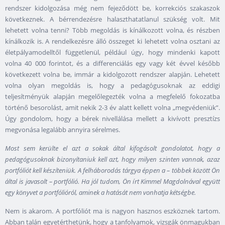
rendszer kidolgozása még nem fejeződött be, korrekciós szakaszok
következnek. A bérrendezésre halaszthatatlanul szükség volt. Mit
lehetett volna tenni? Több megoldás is kínálkozott volna, és részben
kínálkozik is. A rendelkezésre álló összeget ki lehetett volna osztani az
életpályamodelltől függetlenül, például úgy, hogy mindenki kapott
volna 40 000 forintot, és a differenciálás egy vagy két évvel később
következett volna be, immár a kidolgozott rendszer alapján. Lehetett
volna olyan megoldás is, hogy a pedagógusoknak az eddigi
teljesítményük alapján megelőlegezték volna a megfelelő fokozatba
történő besorolást, amit nekik 2-3 év alatt kellett volna „megvédeniük”.
Úgy gondolom, hogy a bérek nivellálása mellett a kivívott presztízs
megvonása legalább annyira sérelmes.
Most sem kerülte el azt a sokak által kifogásolt gondolatot, hogy a
pedagógusoknak bizonyítaniuk kell azt, hogy milyen szinten vannak, azaz
portfóliót kell készíteniük. A felháborodás tárgya éppen a – többek között Ön
által is javasolt – portfólió. Ha jól tudom, Ön írt Kimmel Magdolnával együtt
egy könyvet a portfólióról, aminek a hatását nem vonhatja kétségbe.
Nem is akarom. A portfóliót ma is nagyon hasznos eszköznek tartom.
Abban talán egyetérthetünk, hogy a tanfolyamok, vizsgák önmagukban