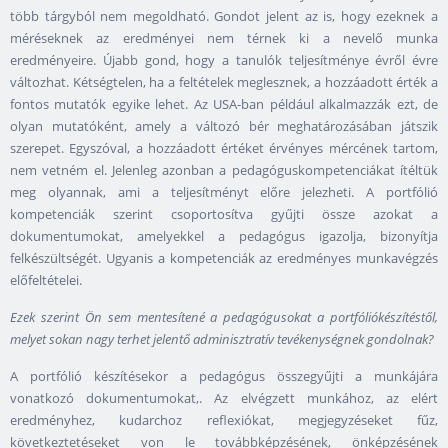
több tárgyból nem megoldható. Gondot jelent az is, hogy ezeknek a
méréseknek az eredményei nem térnek ki a nevelő munka
eredményeire. Újabb gond, hogy a tanulók teljesítménye évről évre
változhat. Kétségtelen, ha a feltételek meglesznek, a hozzáadott érték a
fontos mutatók egyike lehet. Az USA-ban például alkalmazzák ezt, de
olyan mutatóként, amely a változó bér meghatározásában játszik
szerepet. Egyszóval, a hozzáadott értéket érvényes mércének tartom,
nem vetném el. Jelenleg azonban a pedagóguskompetenciákat ítéltük
meg olyannak, ami a teljesítményt előre jelezheti. A portfólió
kompetenciák szerint csoportosítva gyűjti össze azokat a
dokumentumokat, amelyekkel a pedagógus igazolja, bizonyítja
felkészültségét. Ugyanis a kompetenciák az eredményes munkavégzés
előfeltételei.
Ezek szerint Ön sem mentesítené a pedagógusokat a portfóliókészítéstől,
melyet sokan nagy terhet jelentő adminisztratív tevékenységnek gondolnak?
A portfólió készítésekor a pedagógus összegyűjti a munkájára
vonatkozó dokumentumokat,. Az elvégzett munkához, az elért
eredményhez, kudarchoz reflexiókat, megjegyzéseket fűz,
következtetéseket von le továbbképzésének, önképzésének