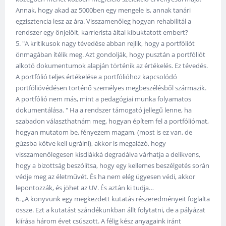
Annak, hogy akad az 5000ben egy mengele is, annak tanári
egzisztencia lesz az ára. Visszamenőleg hogyan rehabilitál a
rendszer egy önjelölt, karrierista által kibuktatott embert?
5. "A kritikusok nagy tévedése abban rejlik, hogy a portfóliót
önmagában ítélik meg. Azt gondolják, hogy pusztán a portfóliót
alkotó dokumentumok alapján történik az értékelés. Ez tévedés.
A portfólió teljes értékelése a portfólióhoz kapcsolódó
portfólióvédésen történő személyes megbeszélésből származik.
A portfólió nem más, mint a pedagógiai munka folyamatos
dokumentálása. " Ha a rendszer támogató jellegű lenne, ha
szabadon választhatnám meg, hogyan építem fel a portfóliómat,
hogyan mutatom be, fényezem magam, (most is ez van, de
gúzsba kötve kell ugrálni), akkor is megalázó, hogy
visszamenőlegesen kisdiákká degradálva várhatja a delikvens,
hogy a bizottság beszólítsa, hogy egy kellemes beszélgetés során
védje meg az életművét. És ha nem elég ügyesen védi, akkor
lepontozzák, és jöhet az UV. És aztán ki tudja…
6. „A könyvünk egy megkezdett kutatás részeredményeit foglalta
össze. Ezt a kutatást szándékunkban állt folytatni, de a pályázat
kiírása három évet csúszott. A félig kész anyagaink iránt