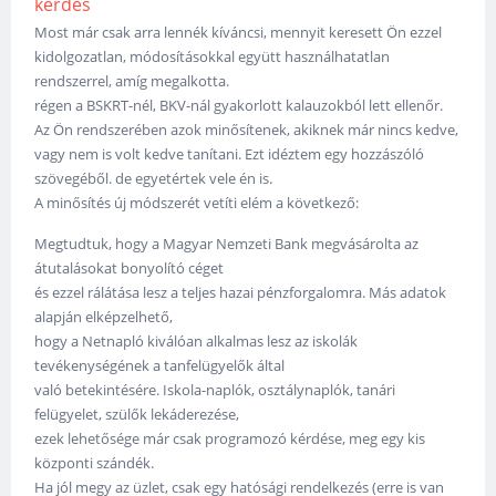
kérdés
Most már csak arra lennék kíváncsi, mennyit keresett Ön ezzel
kidolgozatlan, módosításokkal együtt használhatatlan
rendszerrel, amíg megalkotta.
régen a BSKRT-nél, BKV-nál gyakorlott kalauzokból lett ellenőr.
Az Ön rendszerében azok minősítenek, akiknek már nincs kedve,
vagy nem is volt kedve tanítani. Ezt idéztem egy hozzászóló
szövegéből. de egyetértek vele én is.
A minősítés új módszerét vetíti elém a következő:
Megtudtuk, hogy a Magyar Nemzeti Bank megvásárolta az
átutalásokat bonyolító céget
és ezzel rálátása lesz a teljes hazai pénzforgalomra. Más adatok
alapján elképzelhető,
hogy a Netnapló kiválóan alkalmas lesz az iskolák
tevékenységének a tanfelügyelők által
való betekintésére. Iskola-naplók, osztálynaplók, tanári
felügyelet, szülők lekáderezése,
ezek lehetősége már csak programozó kérdése, meg egy kis
központi szándék.
Ha jól megy az üzlet, csak egy hatósági rendelkezés (erre is van