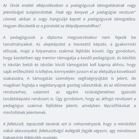
Az Önök eredeti elképzeléseiben a pedagógusok támogatásának nagy
jelentőséget tulajdonítottak. Írtak egy könyvet „A pedagógiai rendszer”
címmel, abban is nagy hangsúlyt kapott a pedagógusok támogatása.
Hogyan illeszkedik ez a gondolat az életpályamodellhez?
A pedagógusok a diploma megszerzésekor nem fejezik be
tanulmányaikat. Az alapképzést a bevezető képzés, a gyakornoki
időszak, majd a folyamatos szakmai fejlődés követi. Úgy gondolom,
hogy kezdetben egy mentor támogatja a kezdő pedagógust, és később
is iskolán belüli és iskolán kívüli támogatást kell kapnia ahhoz, hogy
saját erőfeszítést is kifejtve, könnyedén jusson el az életpálya következő
szakaszára. A támogatás személyes segítségnyújtást is jelent, de
magában foglalja a segédanyagok gazdag választékát, és az előmeneteli
rendszerhez, valamint az egyéni szükségletekhez igazodó
továbbképzési rendszert is. Úgy gondolom, hogy az átfogó rendszert a
pedagógus szakmai fejlődése jelenti, amelyben lépcsőfokokat a
minősítések jelentenek.
A felkészült, tapasztalt tanárok azt is nehezményezik, hogy a minősítést
náluk alacsonyabb felkészültségű kollégáik fogják végezni, egy mindössze
hatvanórás felkészítés nyomán.