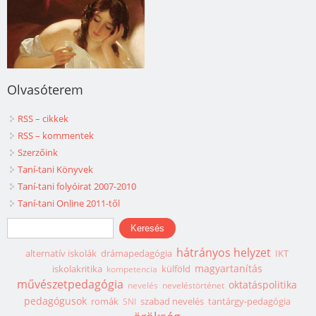
Olvasóterem
RSS – cikkek
RSS – kommentek
Szerzőink
Taní-tani Könyvek
Taní-tani folyóirat 2007-2010
Taní-tani Online 2011-től
Keresés űrlap
Keresés
hátrányos helyzet
alternatív iskolák
drámapedagógia
IKT
magyartanítás
iskolakritika
külföld
kompetencia
művészetpedagógia
oktatáspolitika
nevelés
neveléstörténet
pedagógusok
romák
szabad nevelés
tantárgy-pedagógia
SNI