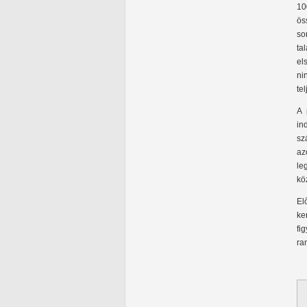
10
ös
so
ta
el
ni
te
A 
in
sz
az
le
kö
El
ke
fi
ra