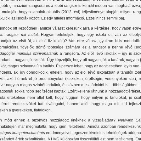
gjobb gimnázium rangsora és a többi rangsor is korrekt módon van meghatározva,
t mutatják, hogy a tanulók aktuális (2012. évi) teljesítménye alapján milyen ran
akult ki az iskolák között. Ez egy hiteles információ. Ezzel nincs semmi baj.
gondok ott kezdődnek, amikor választ keresünk arra a kérdésre, hogy vajon
egy-
yen rangsor mit mutat
. Hogyan értékeljük, hogy egy iskola ott van az élboly
ondjuk az első öt, az első tíz között)? Van erre válasz, gyakran ki is mondatik
formációkra figyelők döntő többsége számára ez a rangsor a benne lévő isko
dagógiai munkája színvonalának
a rangsora. Az elől lévő iskolák – így is szok
ndani – nagyon jó iskolák. Úgy képzeljük, hogy ott nagyon jók a tanárok, nagyon 
gkör, magas színvonalú a tanítás. És persze lehet, hogy ez adott esetben így is van
ndenki, aki így gondolkodik, elfelejti, hogy az elöl lévő iskolákban a tanulók tö
zött azért érnek el jó eredményeket (teszteken, érettségin, versenyeken stb.), 
eve nagyon magas szintről indultak, és közben a családoktól is – többségükben –
lagosnál sokkal több segítséget kaptak. Ezért kellene látnunk a hozzáadott értéket
kola értékelése nem attól kell, hogy függjön, hogy milyen jó tanulókat, jó csal
ttérrel rendelkezőket tud kiválogatni, hanem attól, hogy maga mit tud fejleszt
eken a gyerekeken, fiatalokon.
n mód ennek a bizonyos hozzáadott értéknek a vizsgálatára?
Neuwirth Gá
nakidején már megmutatta, hogy igen, feltétlenül. Amióta azonban rendelkezünk
szágos kompetenciamérés
eredményeivel, egészen kivételes lehetőségek adódna
zzáadott érték számítására. A HVG különszám összeállítói ezt nem tették meg. En