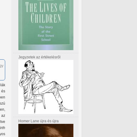
Jegyzetek az értékelésről
gy
lák
, és
pen
szú
en,
 az
Homer Lane újra és újra
etve
rth
nyos