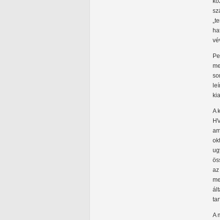
kö
sz
„t
ha
vé
Pe
me
so
le
ki
A 
HV
am
ok
ug
ös
az
me
ál
ta
A 