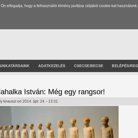
 elfogadja, hogy a felhasználói élmény javítása céljából cookie-kat használunk.
UNKATÁRSAINK
ADATKEZELÉS
CSECSE/BECSE
BELÉPÉS/REG
ahalka István: Még egy rangsor!
By
knauszi
on 2014. ápr. 24. - 13:31