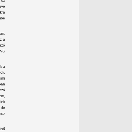
 ez
éve
kra
mbe
om,
z a
ező
HVG
ak a
ok,
umi
ban
tozó
zem,
tek
 de
hoz
első