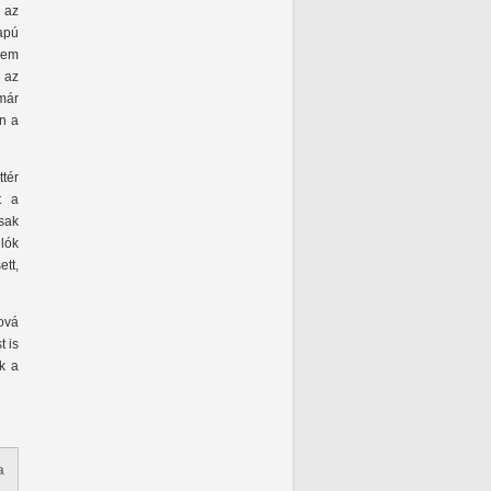
 az
apú
nem
 az
már
n a
tér
t a
sak
lók
ett,
ová
t is
k a
a