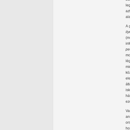
le
az
al
A 
il
(m
in
pe
mo
lé
mi
kö
el
át
is
há
ez
Va
an
or
ho