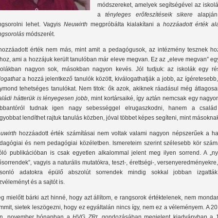
módszereket, amelyek segítségével az iskolá
a
tényleges erőfeszítéseik sikere
alapján
ngsorolni lehet. Vagyis
Neuwirth
megpróbálta kialakítani a
hozzáadott érték al
ngsorolás
módszerét.
hozzáadott érték nem más, mint amit a pedagógusok, az intézmény tesznek ho
hoz, ami a hozzájuk került tanulóban már eleve megvan. Ez az „eleve megvan” eg
kolákban nagyon sok, másokban nagyon kevés. Jól tudjuk: az iskolák egy ré
logathat
a hozzá jelentkező tanulók között, kiválogathatják a jobb, az ígéretesebb
ymond tehetséges tanulókat. Nem titok: ők azok, akiknek ráadásul még átlagos
aládi hátterük is lényegesen jobb
, mint kortársaiké, így aztán nemcsak egy nagyo
bbantóról tudnak igen nagy sebességgel elrugaszkodni, hanem a család
gyobbat lendíthet rajtuk tanulás közben, jóval többet képes segíteni, mint másokna
uwirth
hozzáadott érték számításai nem voltak valami nagyon népszerűek a ha
dagógiai és nem pedagógiai közéletben. Ismereteim szerint szélesebb kör szám
óló publikációban is csak egyetlen alkalommal jelent meg ilyen sorrend. A „ny
ősorrendek”, vagyis a naturális mutatókra, teszt-, érettségi-, versenyeredményekre
sonló adatokra épülő abszolút sorrendek mindig sokkal jobban izgattá
zvéleményt és a sajtót is.
g mielőtt bárki azt hinné, hogy azt állítom, e rangsorok értéktelenek, nem mond
mmit, sietek leszögezni, hogy ez egyáltalán nincs így, nem ez a véleményem. A 2
n, november hónapban a
HVG ZRt
. gondozásában megjelent kiadványban a 