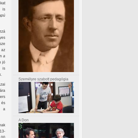
kat
 is
apú
zzá
yes
sze
, az
an
a
n jó
 is
k.
Személyre szabott pedagógia
zai
ára
ers
, és
k a
A Don
anak
013-
100