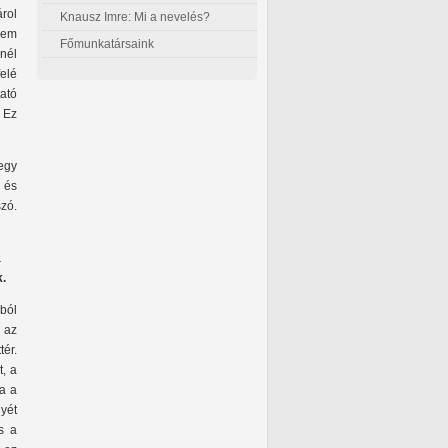
árol
Knausz Imre: Mi a nevelés?
nem
Főmunkatársaink
nél
elé
tató
. Ez
egy
 és
zó.
a
.
ból
 az
ér.
, a
ha a
yét
s a