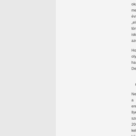
ok
me
év
„e
tö
is
az
Ho
ol
ha
De
Ne
a 
er
Il
sz
20
ke