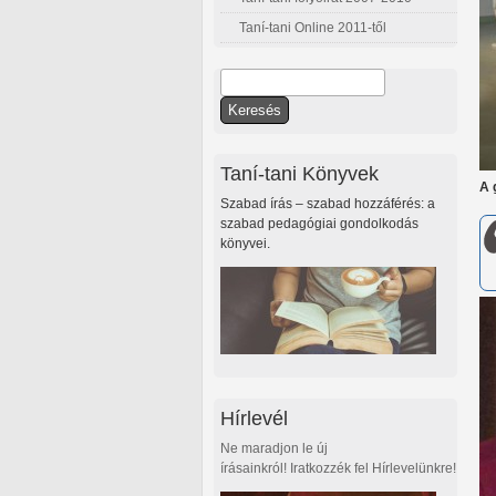
Taní-tani Online 2011-től
Keresés
Keresés űrlap
Taní-tani Könyvek
A 
Szabad írás – szabad hozzáférés: a
szabad pedagógiai gondolkodás
könyvei.
Hírlevél
Ne maradjon le új
írásainkról! Iratkozzék fel Hírlevelünkre!