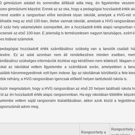
0 gimnázium adatait és sorrendbe állítását adta meg, én figyelembe veszem
szes gimnáziumi képzést. Ennek az az oka, hogy a pedagógiai hozzáadott érték al
rrend esetén a rangsorban előre kerülnek olyan iskolák, amelyek a HVG-nél 
lálhatók meg az első 100-ban, illetve vannak iskolák, amelyek a HVG rangsorában
ső száz hely valamelyikén szerepeltek, ám a hozzáadott érték alapú rangsorban 
ncsenek az első 100-ban. E jelenség is természetesen nagyon tanulságos, ezért é
ljes listával számolok.
pedagógiai hozzáadott érték számításához szükség van a tanulók családi hát
dexére. Ez az adat azonban nem áll rendelkezésre minden esetben, mer
ámításához szükséges információk közlése egy kérdőíven nem kötelező. Magam c
okat az iskolákat vettem figyelembe a számítások során, amelyekben a tanu
galább háromnegyedének volt ilyen indexe. Így az iskoláknak körülbelül a fele kies
ztük néhány, a HVG rangsorában igencsak előkelő helyen tartózkodó iskola is.
őször megmutatom, hogy a HVG rangsorában az első 20 helyen található iskola h
rül az én hozzáadott érték alapú rangsoromban. Ha egy iskolában többféle képzés
gyelembe vettem saját rangsoraim kialakításában, akkor azok közül a legjobbna
ngsorszámát adom meg.
Rangsorhely 
Rangsorhely a