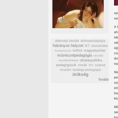
ra
ra
A 
ah
is
alternatív iskolák
drámapedagógia
vá
hátrányos helyzet
IKT
iskolakritika
úg
külföld
magyartanítás
kompetencia
cs
művészetpedagógia
nevelés
do
oktatáspolitika
neveléstörténet
na
pedagógusok
romák
szabad
SNI
nevelés
tantárgy-pedagógia
Ne
örökség
pe
Tovább
sz
er
ha
kö
Mé
se
ba