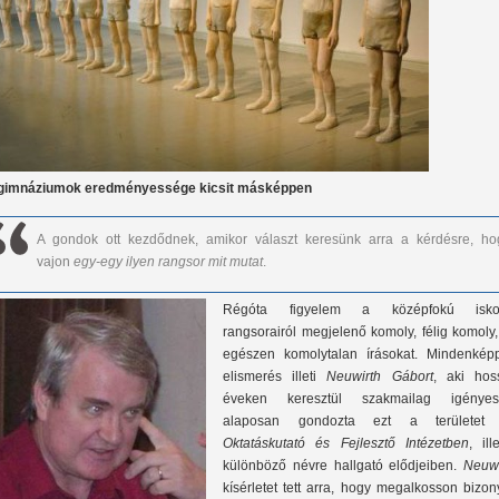
gimnáziumok eredményessége kicsit másképpen
A gondok ott kezdődnek, amikor választ keresünk arra a kérdésre, ho
vajon
egy-egy ilyen rangsor mit mutat
.
Régóta figyelem a középfokú isko
rangsorairól megjelenő komoly, félig komoly
egészen komolytalan írásokat. Mindenkép
elismerés illeti
Neuwirth Gábort
, aki hos
éveken keresztül szakmailag igényes
alaposan gondozta ezt a területet
Oktatáskutató és Fejlesztő Intézetben
, ill
különböző névre hallgató elődjeiben.
Neuwi
kísérletet tett arra, hogy megalkosson bizo