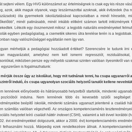
át sejteni vélem. Egy HVG különszámot az értelmiségnek is csak egy kis része vás
g, azok, akik maguk olyanok, vagy leszármazottai azoknak, akik évtizedek (ha 
századok) óta gyermekeik iskoláztatásával kapcsolatban a minél híresebb, mi
lőkelőbb”, minél patinásabb, minél inkább elitként számon tartott intézmények f
rekedtek. Létezik egy
össznemzeti mítosz
: a legjobb naturális eredményeket felmu
kolák egyben pedagógiailag, a csemeték sikeres útra terelése terén is a legjobbak
onban nagy valószínűséggel egyáltalán nem így van.
gyan mérhetjük a pedagógiai hozzáadott értéket? Szerencsére le tudunk írni 
yan magyarázatot, amelyhez nem kell ismerni regressziót, reziduálisokat,
sonlókat, miközben persze egy mélyebb szakmai szinten valóban ilyesmikről van s
 egyszerűen is fogalmazhatunk:
mérjük össze úgy az iskolákat, hogy mit tudnának tenni, ha csupa ugyanarról 
szintről induló, és csupa ugyanolyan szociális helyzetű tanulót kellene nevelniük
m lennének előnyösebb és hátrányosabb helyzetből startolók, mindenki ugyanab
pozícióból indulna. Nem lennének több és kevesebb szülői segítséget
edményekbe beépítő iskolák, mindenki számára ugyanazt jelentené a családi hátt
yen számítás valóban végezhető. Az országos kompetenciamérés teszteredményeit
ociális helyzetet leíró
családi háttér indexet
(CSHI), valamint a két évvel korábbi (
02. évi eredményekkel dolgozunk, akkor a 2000. évi) kompetenciamérés eredmén
ll felhasználni hozzá. Márpedig ezek rendelkezésre állnak. A kompetenciaméré