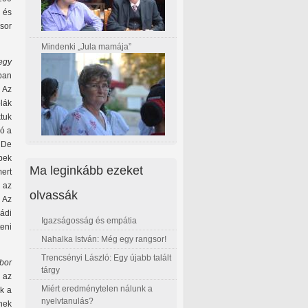
 és
gsor
Mindenki „Jula mamája”
egy
ban
. Az
lák
tuk
jó a
. De
bbek
Ma leginkább ezeket
mert
 az
olvassák
. Az
ádi
Igazságosság és empátia
eni
Nahalka István: Még egy rangsor!
Trencsényi László: Egy újabb talált
bor
tárgy
 az
Miért eredménytelen nálunk a
k a
nyelvtanulás?
nek