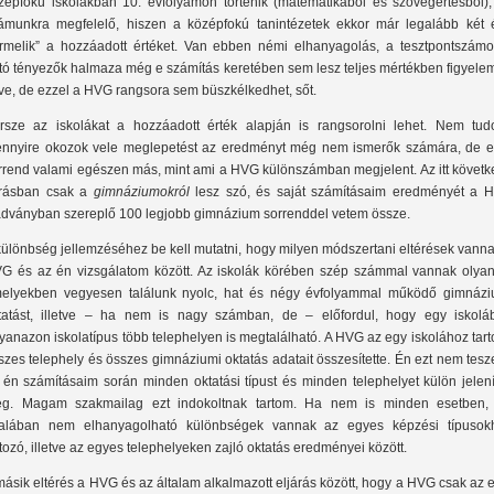
zépfokú iskolákban 10. évfolyamon történik (matematikából és szövegértésből),
ámunkra megfelelő, hiszen a középfokú tanintézetek ekkor már legalább két 
ermelik” a hozzáadott értéket. Van ebben némi elhanyagolás, a tesztpontszámo
tó tényezők halmaza még e számítás keretében sem lesz teljes mértékben figyele
ve, de ezzel a HVG rangsora sem büszkélkedhet, sőt.
rsze az iskolákat a hozzáadott érték alapján is rangsorolni lehet. Nem tud
nnyire okozok vele meglepetést az eredményt még nem ismerők számára, de e
rrend valami egészen más, mint ami a HVG különszámban megjelent. Az itt követk
írásban csak a
gimnáziumokról
lesz szó, és saját számításaim eredményét a 
adványban szereplő 100 legjobb gimnázium sorrenddel vetem össze.
különbség jellemzéséhez be kell mutatni, hogy milyen módszertani eltérések vann
G és az én vizsgálatom között. Az iskolák körében szép számmal vannak olyan
elyekben vegyesen találunk nyolc, hat és négy évfolyammal működő gimnázi
tatást, illetve – ha nem is nagy számban, de – előfordul, hogy egy iskolá
yanazon iskolatípus több telephelyen is megtalálható. A HVG az egy iskolához tar
szes telephely és összes gimnáziumi oktatás adatait összesítette. Én ezt nem tes
 én számításaim során minden oktatási típust és minden telephelyet külön jelení
g. Magam szakmailag ezt indokoltnak tartom. Ha nem is minden esetben,
talában nem elhanyagolható különbségek vannak az egyes képzési típusok
rtozó, illetve az egyes telephelyeken zajló oktatás eredményei között.
másik eltérés a HVG és az általam alkalmazott eljárás között, hogy a HVG csak az 