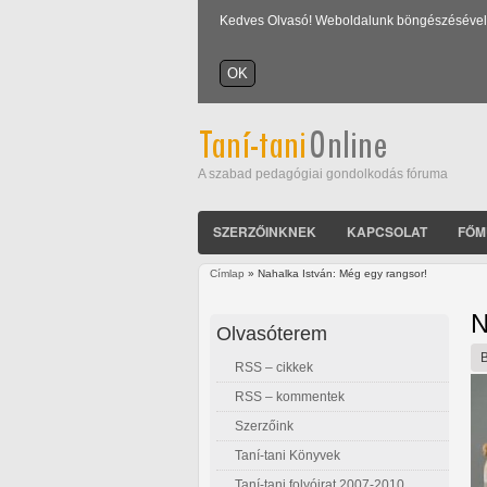
Kedves Olvasó! Weboldalunk böngészésével Ön
A szabad pedagógiai gondolkodás fóruma
SZERZŐINKNEK
KAPCSOLAT
FŐM
Címlap
» Nahalka István: Még egy rangsor!
Jelenlegi hely
N
Olvasóterem
RSS – cikkek
RSS – kommentek
Szerzőink
Taní-tani Könyvek
Taní-tani folyóirat 2007-2010