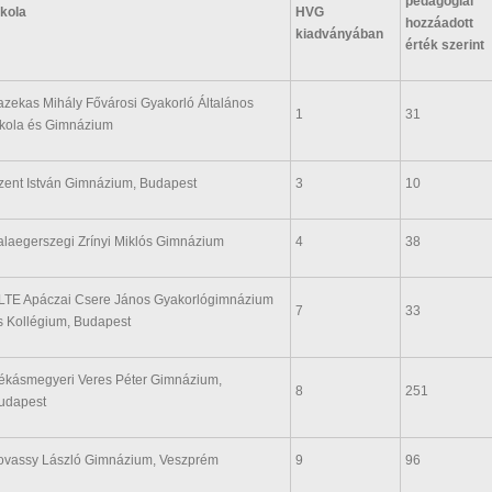
pedagógiai
skola
HVG
hozzáadott
kiadványá­ban
érték szerint
azekas Mihály Fővárosi Gyakorló Általános
1
31
skola és Gimnázium
zent István Gimnázium, Budapest
3
10
alaegerszegi Zrínyi Miklós Gimnázium
4
38
LTE Apáczai Csere János Gyakorlógimnázium
7
33
s Kollégium, Budapest
ékásmegyeri Veres Péter Gimnázium,
8
251
udapest
ovassy László Gimnázium, Veszprém
9
96