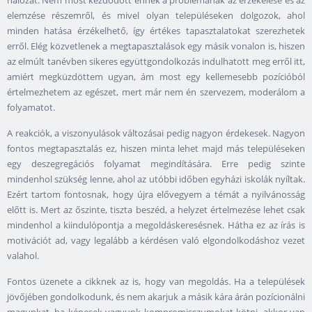
elemzése részemről, és mivel olyan településeken dolgozok, ahol
minden hatása érzékelhető, így értékes tapasztalatokat szerezhetek
erről. Elég közvetlenek a megtapasztalások egy másik vonalon is, hiszen
az elmúlt tanévben sikeres együttgondolkozás indulhatott meg erről itt,
amiért megküzdöttem ugyan, ám most egy kellemesebb pozícióból
értelmezhetem az egészet, mert már nem én szervezem, moderálom a
folyamatot.
A reakciók, a viszonyulások változásai pedig nagyon érdekesek. Nagyon
fontos megtapasztalás ez, hiszen minta lehet majd más településeken
egy deszegregációs folyamat megindítására. Erre pedig szinte
mindenhol szükség lenne, ahol az utóbbi időben egyházi iskolák nyíltak.
Ezért tartom fontosnak, hogy újra elővegyem a témát a nyilvánosság
előtt is. Mert az őszinte, tiszta beszéd, a helyzet értelmezése lehet csak
mindenhol a kiindulópontja a megoldáskeresésnek. Hátha ez az írás is
motivációt ad, vagy legalább a kérdésen való elgondolkodáshoz vezet
valahol.
Fontos üzenete a cikknek az is, hogy van megoldás. Ha a települések
jövőjében gondolkodunk, és nem akarjuk a másik kára árán pozícionálni
magunkat, ha képesek vagyunk kompromisszumokat kötni, akkor van