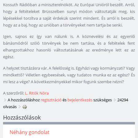
Kossuth Rádióban a miniszterelnököt. Az Európai Unióról beszélt. Arról,
hogy a feltételeket Brüsszelben sunyi módon változtatják meg, kis
lépésekkel torzítva a saját érdekük szerint mindent. És arról is beszélt,
hogy az a baj, hogy az unióban a törvényeket nem tartja be senki.
Igen, sajnos ez így van nálunk is. A köznevelési és az egyenlő
bánásmódról szóló törvények be nem tartása, és a feltételek fent
elhangzottakhoz hasonló változtatásának az eredménye lett ez az
egész.
A helyzet tisztázásra vár. A felelősség is. Egyházi vagy kormányzati? Vagy
mindkettő? Véletlen egybeesések, vagy tudatos munka ez az egész? És
mi lesz a vége? A következményekkel mikor fogunk szembe nézni?
A szerzőről:
L. Ritók Nóra
A hozzászóláshoz
regisztráció
és
bejelentkezés
szükséges
24294
olvasás
Hozzászólások
Néhány gondolat