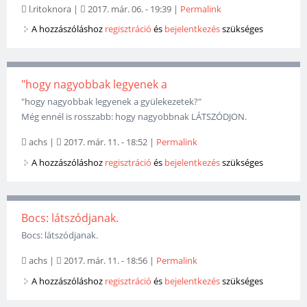
l.ritoknora
|
2017. már. 06. - 19:39
|
Permalink
A hozzászóláshoz
regisztráció
és
bejelentkezés
szükséges
"hogy nagyobbak legyenek a
"hogy nagyobbak legyenek a gyülekezetek?"
Még ennél is rosszabb: hogy nagyobbnak LÁTSZÓDJON.
achs
|
2017. már. 11. - 18:52
|
Permalink
A hozzászóláshoz
regisztráció
és
bejelentkezés
szükséges
Bocs: látszódjanak.
Bocs: látszódjanak.
achs
|
2017. már. 11. - 18:56
|
Permalink
A hozzászóláshoz
regisztráció
és
bejelentkezés
szükséges