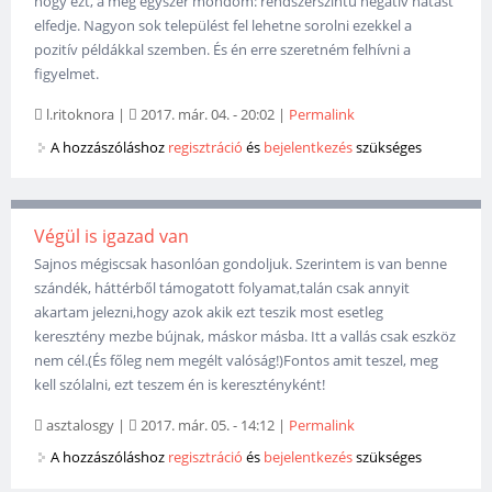
hogy ezt, a még egyszer mondom: rendszerszintű negatív hatást
elfedje. Nagyon sok települést fel lehetne sorolni ezekkel a
pozitív példákkal szemben. És én erre szeretném felhívni a
figyelmet.
l.ritoknora
|
2017. már. 04. - 20:02
|
Permalink
A hozzászóláshoz
regisztráció
és
bejelentkezés
szükséges
Végül is igazad van
Sajnos mégiscsak hasonlóan gondoljuk. Szerintem is van benne
szándék, háttérből támogatott folyamat,talán csak annyit
akartam jelezni,hogy azok akik ezt teszik most esetleg
keresztény mezbe bújnak, máskor másba. Itt a vallás csak eszköz
nem cél.(És főleg nem megélt valóság!)Fontos amit teszel, meg
kell szólalni, ezt teszem én is keresztényként!
asztalosgy
|
2017. már. 05. - 14:12
|
Permalink
A hozzászóláshoz
regisztráció
és
bejelentkezés
szükséges