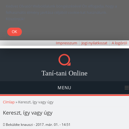
Kedves Olvasó! Weboldalunk böngészésével Ön elfogadja, hogy a
felhasználói élmény javítása céljából cookie-kat használunk.
Köszönjük!
Impresszum
Jogi nyilatkozat
A logóról
Taní-tani Online
MENU
Jelenlegi hely
Címlap
» Kereszt, így vagy úgy
Kereszt, így vagy úgy
Beküldte
knauszi
- 2017. már. 01. - 14:51