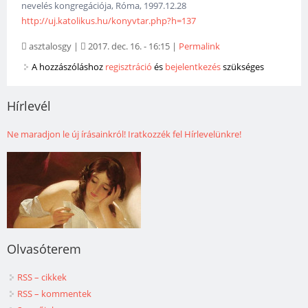
nevelés kongregációja, Róma, 1997.12.28
http://uj.katolikus.hu/konyvtar.php?h=137
asztalosgy
|
2017. dec. 16. - 16:15
|
Permalink
A hozzászóláshoz
regisztráció
és
bejelentkezés
szükséges
Hírlevél
Ne maradjon le új írásainkról! Iratkozzék fel Hírlevelünkre!
Olvasóterem
RSS – cikkek
RSS – kommentek