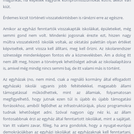
kiút.
Érdemes kicsit történeti visszatekintésben is ránézni erre az egészre.
Amikor az egyházi fenntartók visszakapták iskoláikat, épületeiket, még
semmi gond nem volt. Mindenki jogosnak érezte ezt, hiszen nagy
múltra visszatekintő iskolák voltak, az oktatási palettán olyan értéket
képviseltek, amit vissza kell állítani, meg kell őrizni. Az iskolarendszer
színessége mindenképpen fontos elv a köznevelésben. Ám a dolog itt
nem állt meg, hiszen a törvények lehetőséget adnak az iskolaalapításra
is, amivel még mindig nincs semmi baj, de itt valami más is történt.
Az egyházak (no, nem mind, csak a regnáló kormány által elfogadott
egyházak) iskolái ugyanis jobb feltételekkel, magasabb állami
támogatással működhettek, mint az államiak, folyamatosan
megfigyelhető, hogy jutnak ezen túl is újabb és újabb támogatási
forrásokhoz, amiből fejlődhet az infrastruktúrájuk, plusz programokra
tudnak lehetőséget adni. Szóval nagyon úgy néz ki, az állam
fontosabbnak érzi az egyház által fenntartott iskolákat, mint a sajátjait.
Van itt valami zavar, főleg, ha arra gondolok, hogy a nyugat-európai
demokráciákban az egyházi iskolákat az egyházaknak kell fenntartani,