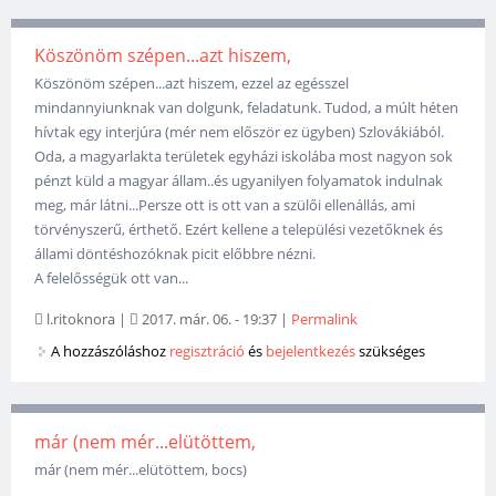
Köszönöm szépen...azt hiszem,
Köszönöm szépen...azt hiszem, ezzel az egésszel
mindannyiunknak van dolgunk, feladatunk. Tudod, a múlt héten
hívtak egy interjúra (mér nem először ez ügyben) Szlovákiából.
Oda, a magyarlakta területek egyházi iskolába most nagyon sok
pénzt küld a magyar állam..és ugyanilyen folyamatok indulnak
meg, már látni...Persze ott is ott van a szülői ellenállás, ami
törvényszerű, érthető. Ezért kellene a települési vezetőknek és
állami döntéshozóknak picit előbbre nézni.
A felelősségük ott van...
l.ritoknora
|
2017. már. 06. - 19:37
|
Permalink
A hozzászóláshoz
regisztráció
és
bejelentkezés
szükséges
már (nem mér...elütöttem,
már (nem mér...elütöttem, bocs)