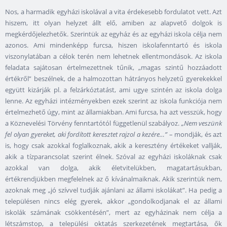
Nos, a harmadik egyházi iskolával a vita érdekesebb fordulatot vett. Azt
hiszem, itt olyan helyzet állt elő, amiben az alapvető dolgok is
megkérdőjelezhetők. Szerintük az egyház és az egyházi iskola célja nem
azonos. Ami mindenképp furcsa, hiszen iskolafenntartó és iskola
viszonylatában a célok terén nem lehetnek ellentmondások. Az iskola
feladata sajátosan értelmezettnek tűnik, „magas szintű hozzáadott
értékről” beszélnek, de a halmozottan hátrányos helyzetű gyerekekkel
együtt kizárják pl. a felzárkóztatást, ami ugye szintén az iskola dolga
lenne. Az egyházi intézményekben ezek szerint az iskola funkciója nem
értelmezhető úgy, mint az államiakban. Ami furcsa, ha azt vesszük, hogy
a Köznevelési Törvény fenntartótól függetlenül szabályoz.
„Nem veszünk
fel olyan gyereket, aki fordított keresztet rajzol a kezére…”
– mondják, és azt
is, hogy csak azokkal foglalkoznak, akik a keresztény értékeket vallják,
akik a tízparancsolat szerint élnek. Szóval az egyházi iskoláknak csak
azokkal van dolga, akik életvitelükben, magatartásukban,
értékrendjükben megfelelnek az ő kívánalmaiknak. Akik szerintük nem,
azoknak meg „jó szívvel tudják ajánlani az állami iskolákat”. Ha pedig a
településen nincs elég gyerek, akkor „gondolkodjanak el az állami
iskolák számának csökkentésén”, mert az egyházinak nem célja a
létszámstop, a települési oktatás szerkezetének megtartása, ők