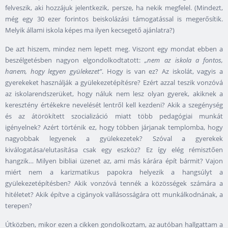
felveszik, aki hozzájuk jelentkezik, persze, ha nekik megfelel. (Mindezt,
még egy 30 ezer forintos beiskolázási támogatással is megerősítik.
Melyik állami iskola képes ma ilyen kecsegető ajánlatra?)
De azt hiszem, mindez nem lepett meg. Viszont egy mondat ebben a
beszélgetésben nagyon elgondolkodtatott:
„nem az iskola a fontos,
hanem, hogy legyen gyülekezet”
. Hogy is van ez? Az iskolát, vagyis a
gyerekeket használják a gyülekezetépítésre? Ezért azzal teszik vonzóvá
az iskolarendszerüket, hogy náluk nem lesz olyan gyerek, akiknek a
keresztény értékekre nevelését lentről kell kezdeni? Akik a szegénység
és az átörökített szocializáció miatt több pedagógiai munkát
igényelnek? Azért történik ez, hogy többen járjanak templomba, hogy
nagyobbak legyenek a gyülekezetek? Szóval a gyerekek
kiválogatása/elutasítása csak egy eszköz? Ez így elég rémisztően
hangzik… Milyen bibliai üzenet az, ami más kárára épít bármit? Vajon
miért nem a karizmatikus papokra helyezik a hangsúlyt a
gyülekezetépítésben? Akik vonzóvá tennék a közösségek számára a
hitéletet? Akik építve a cigányok vallásosságára ott munkálkodnának, a
terepen?
Útközben, mikor ezen a cikken gondolkoztam, az autóban hallgattam a