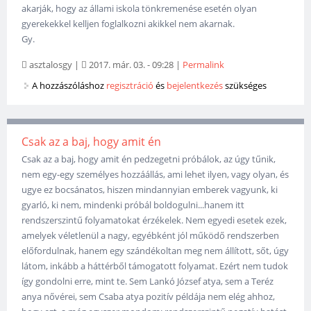
akarják, hogy az állami iskola tönkremenése esetén olyan
gyerekekkel kelljen foglalkozni akikkel nem akarnak.
Gy.
asztalosgy
|
2017. már. 03. - 09:28
|
Permalink
A hozzászóláshoz
regisztráció
és
bejelentkezés
szükséges
Csak az a baj, hogy amit én
Csak az a baj, hogy amit én pedzegetni próbálok, az úgy tűnik,
nem egy-egy személyes hozzáállás, ami lehet ilyen, vagy olyan, és
ugye ez bocsánatos, hiszen mindannyian emberek vagyunk, ki
gyarló, ki nem, mindenki próbál boldogulni...hanem itt
rendszerszintű folyamatokat érzékelek. Nem egyedi esetek ezek,
amelyek véletlenül a nagy, egyébként jól működő rendszerben
előfordulnak, hanem egy szándékoltan meg nem állított, sőt, úgy
látom, inkább a háttérből támogatott folyamat. Ezért nem tudok
így gondolni erre, mint te. Sem Lankó József atya, sem a Teréz
anya nővérei, sem Csaba atya pozitív példája nem elég ahhoz,