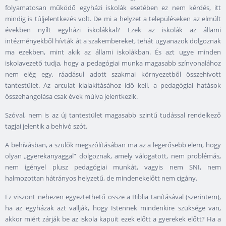
folyamatosan működő egyházi iskolák esetében ez nem kérdés, itt
mindig is túljelentkezés volt. De mi a helyzet a településeken az elmúlt
években nyílt egyházi iskolákkal? Ezek az iskolák az állami
intézményekből hívták át a szakembereket, tehát ugyanazok dolgoznak
ma ezekben, mint akik az állami iskolákban. És azt ugye minden
iskolavezető tudja, hogy a pedagógiai munka magasabb színvonalához
nem elég egy, ráadásul adott szakmai környezetből összehívott
tantestület. Az arculat kialakításához idő kell, a pedagógiai hatások
összehangolása csak évek múlva jelentkezik.
Szóval, nem is az új tantestület magasabb szintű tudással rendelkező
tagjai jelentik a behívó szót.
A behívásban, a szülők megszólításában ma az a legerősebb elem, hogy
olyan „gyerekanyaggal” dolgoznak, amely válogatott, nem problémás,
nem igényel plusz pedagógiai munkát, vagyis nem SNI, nem
halmozottan hátrányos helyzetű, de mindenekelőtt nem cigány.
Ez viszont nehezen egyeztethető össze a Biblia tanításával (szerintem),
ha az egyházak azt vallják, hogy Istennek mindenkire szüksége van,
akkor miért zárják be az iskola kapuit ezek előtt a gyerekek előtt? Ha a