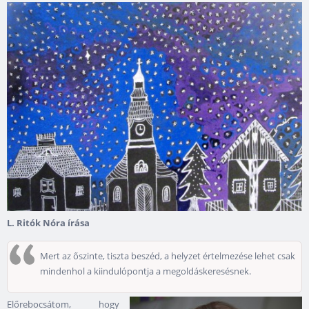
L. Ritók Nóra írása
Mert az őszinte, tiszta beszéd, a helyzet értelmezése lehet csak
mindenhol a kiindulópontja a megoldáskeresésnek.
Előrebocsátom, hogy