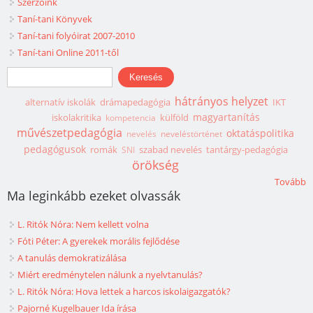
Szerzőink
Taní-tani Könyvek
Taní-tani folyóirat 2007-2010
Taní-tani Online 2011-től
Keresés űrlap
Keresés
hátrányos helyzet
alternatív iskolák
drámapedagógia
IKT
magyartanítás
iskolakritika
külföld
kompetencia
művészetpedagógia
oktatáspolitika
nevelés
neveléstörténet
pedagógusok
romák
szabad nevelés
tantárgy-pedagógia
SNI
örökség
Tovább
Ma leginkább ezeket olvassák
L. Ritók Nóra: Nem kellett volna
Fóti Péter: A gyerekek morális fejlődése
A tanulás demokratizálása
Miért eredménytelen nálunk a nyelvtanulás?
L. Ritók Nóra: Hova lettek a harcos iskolaigazgatók?
Pajorné Kugelbauer Ida írása