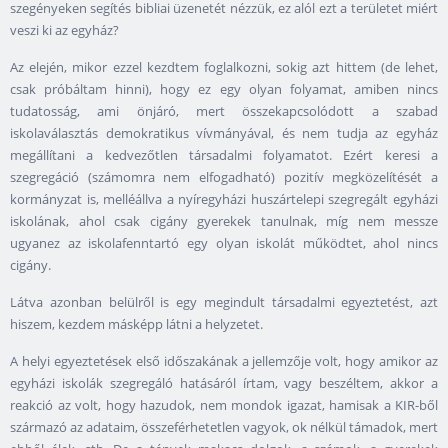
szegényeken segítés bibliai üzenetét nézzük, ez alól ezt a területet miért
veszi ki az egyház?
Az elején, mikor ezzel kezdtem foglalkozni, sokig azt hittem (de lehet,
csak próbáltam hinni), hogy ez egy olyan folyamat, amiben nincs
tudatosság, ami önjáró, mert összekapcsolódott a szabad
iskolaválasztás demokratikus vívmányával, és nem tudja az egyház
megállítani a kedvezőtlen társadalmi folyamatot. Ezért keresi a
szegregáció (számomra nem elfogadható) pozitív megközelítését a
kormányzat is, melléállva a nyíregyházi huszártelepi szegregált egyházi
iskolának, ahol csak cigány gyerekek tanulnak, míg nem messze
ugyanez az iskolafenntartó egy olyan iskolát működtet, ahol nincs
cigány.
Látva azonban belülről is egy megindult társadalmi egyeztetést, azt
hiszem, kezdem másképp látni a helyzetet.
A helyi egyeztetések első időszakának a jellemzője volt, hogy amikor az
egyházi iskolák szegregáló hatásáról írtam, vagy beszéltem, akkor a
reakció az volt, hogy hazudok, nem mondok igazat, hamisak a KIR-ből
származó az adataim, összeférhetetlen vagyok, ok nélkül támadok, mert