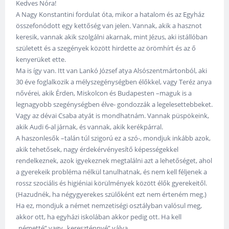
Kedves Nóra!
A Nagy Konstantini fordulat óta, mikor a hatalom és az Egyház
összefonódott egy kettőség van jelen. Vannak, akik a hasznot
keresik, vannak akik szolgálni akarnak, mint Jézus, aki istállóban
született és a szegények között hirdette az örömhírt és az ő
kenyerüket ette.
Ma is így van. Itt van Lankó József atya Alsószentmártonból, aki
30 éve foglalkozik a mélyszegénységben élőkkel, vagy Teréz anya
nővérei, akik Érden, Miskolcon és Budapesten –maguk is a
legnagyobb szegénységben élve- gondozzák a legelesettebbeket.
Vagy az dévai Csaba atyát is mondhatnám. Vannak püspökeink,
akik Audi 6-al járnak, és vannak, akik kerékpárral.
A haszonlesők –talán túl szigorú ez a szó-, mondjuk inkább azok,
akik tehetősek, nagy érdekérvényesítő képességekkel
rendelkeznek, azok igyekeznek megtalálni azt a lehetőséget, ahol
a gyerekeik probléma nélkül tanulhatnak, és nem kell féljenek a
rossz szociális és higiéniai körülmények között élők gyerekeitől.
(Hazudnék, ha négygyerekes szülőként ezt nem érteném meg.)
Ha ez, mondjuk a német nemzetiségi osztályban valósul meg,
akkor ott, ha egyházi iskolában akkor pedig ott. Ha kell
„németté” vagy „kereszténnyé” válva.