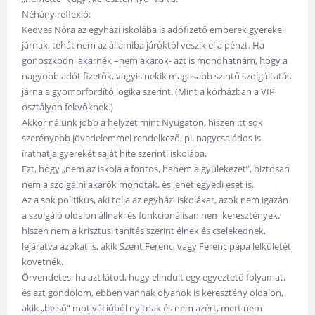
Néhány reflexió:
Kedves Nóra az egyházi iskolába is adófizető emberek gyerekei
járnak, tehát nem az államiba járóktól veszik el a pénzt. Ha
gonoszkodni akarnék –nem akarok- azt is mondhatnám, hogy a
nagyobb adót fizetők, vagyis nekik magasabb szintű szolgáltatás
járna a gyomorfordító logika szerint. (Mint a kórházban a VIP
osztályon fekvőknek.)
Akkor nálunk jobb a helyzet mint Nyugaton, hiszen itt sok
szerényebb jövedelemmel rendelkező, pl. nagycsaládos is
írathatja gyerekét saját hite szerinti iskolába.
Ezt, hogy „nem az iskola a fontos, hanem a gyülekezet”, biztosan
nem a szolgálni akarók mondták, és lehet egyedi eset is.
Az a sok politikus, aki tolja az egyházi iskolákat, azok nem igazán
a szolgáló oldalon állnak, és funkcionálisan nem keresztények,
hiszen nem a krisztusi tanítás szerint élnek és cselekednek,
lejáratva azokat is, akik Szent Ferenc, vagy Ferenc pápa lelkületét
követnék.
Örvendetes, ha azt látod, hogy elindult egy egyeztető folyamat,
és azt gondolom, ebben vannak olyanok is keresztény oldalon,
akik „belső” motivációból nyitnak és nem azért, mert nem