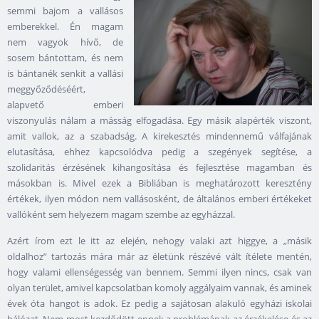
semmi bajom a vallásos
emberekkel. Én magam
nem vagyok hívő, de
sosem bántottam, és nem
is bántanék senkit a vallási
meggyőződéséért,
alapvető emberi
viszonyulás nálam a másság elfogadása. Egy másik alapérték viszont,
amit vallok, az a szabadság. A kirekesztés mindennemű válfajának
elutasítása, ehhez kapcsolódva pedig a szegények segítése, a
szolidaritás érzésének kihangosítása és fejlesztése magamban és
másokban is. Mivel ezek a Bibliában is meghatározott keresztény
értékek, ilyen módon nem vallásosként, de általános emberi értékeket
vallóként sem helyezem magam szembe az egyházzal.
Azért írom ezt le itt az elején, nehogy valaki azt higgye, a „másik
oldalhoz” tartozás mára már az életünk részévé vált ítélete mentén,
hogy valami ellenségesség van bennem. Semmi ilyen nincs, csak van
olyan terület, amivel kapcsolatban komoly aggályaim vannak, és aminek
évek óta hangot is adok. Ez pedig a sajátosan alakuló egyházi iskolai
hálózat. Nem most kezdődött ennek a problémának az érzékelése és az