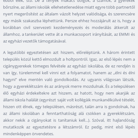
ebből élek, stb. De a tények makacs dolgok, a számok, a gyerekek
bőrszíne, az állami iskolák ellehetetlenedése miatt egyre több partnertől
nyert megerősítést az általam vázolt helyzet valódisága, és szerencsére
egy másik szakaszba léphettünk. Persze ehhez hozzájárult az is, hogy a
korábban civil szervezeti kezdeményezés és moderálás átkerült az
államhoz, a tankerület vette át a munkacsoport irányítását, az EMMI és
az egyházi vezetők támogatásával.
A legutóbbi egyeztetésen azt hiszem, előreléptünk. A három érintett
település közül kettő elmozdult a holtpontról. Igaz, az első lépés nem a
cigánygyerekek tömeges felvétele az egyházi iskolába, de ez rendjén is
van így, türelemmel kell vinni ezt a folyamatot, hanem az „élni és élni
hagyni” elve mentén való gondolkodás. Az ugyanis világosan látszik,
hogy a gyereklétszám és az arányok merre mozdulnak. És a településen
élő egyházi érdekeltekre azt hiszem, az hatott, hogy nem akarják az
állami iskola halálát (egyrészt saját volt kollégáik munkanélkülivé tételét,
hiszen ott élnek, egy településen, másrészt, talán arra is gondolnak, ha
az állami iskolában a fenntarthatóság alá csökken a gyereklétszám,
akkor nekik a cigányokat is tanítaniuk kell…). Szóval, itt hajlandóság
mutatkozik az egyeztetésre a létszámról. Ez pedig, mint első lépés
mindenképpen örvendetes.