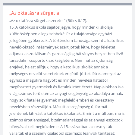
„Az oktatásra sürget a
„Az oktatásra sürget a szeretet” (Bölcs 6,17).
15. A katolikus iskola sajátos jegye, hogy mindenki iskolája,
különösképpen a legkisebbeké. Ez a tulajdonsága egyházi
jellegében gyökerezik. A történelem tanúsága szerint a katolikus
nevelő-oktató intézmények azért jöttek létre, hogy feleletet
adjanak a szociálisan és gazdaságilag hátrányos helyzetben lévő
társadalmi csoportok szükségletére. Nem hat az újdonság
erejével, ha azt állítjuk, hogy a katolikus iskolák annak a
mélységes nevelői szeretetnek erejéből jöttek létre, amelyet az
egyház a magukra hagyott és minden nevelési hatástól
megfosztott gyermekek és fiatalok iránt érzett. Napjainkban is a
világ számos területén az anyagi szegénység az akadálya annak,
hogy sok fiatal és gyermek megfelelő emberi és keresztény
nevelésben részesüljön. Másutt a szegénység új formái
jelentenek kihívást a katolikus iskolának. S mint a múltban, ma is
számos értetlenséggel, bizalmatlansággal és az anyagi eszközök
hiányával kell megküzdenie. A 15. században az orsolyiták
vállalták el a szegény családból származó leányok tanítását;