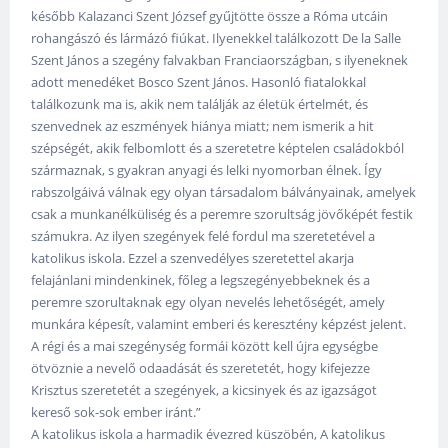
később Kalazanci Szent József gyűjtötte össze a Róma utcáin
rohangászó és lármázó fiúkat. Ilyenekkel találkozott De la Salle
Szent János a szegény falvakban Franciaországban, s ilyeneknek
adott menedéket Bosco Szent János. Hasonló fiatalokkal
találkozunk ma is, akik nem találják az életük értelmét, és
szenvednek az eszmények hiánya miatt; nem ismerik a hit
szépségét, akik felbomlott és a szeretetre képtelen családokból
származnak, s gyakran anyagi és lelki nyomorban élnek. Így
rabszolgáivá válnak egy olyan társadalom bálványainak, amelyek
csak a munkanélküliség és a peremre szorultság jövőképét festik
számukra. Az ilyen szegények felé fordul ma szeretetével a
katolikus iskola. Ezzel a szenvedélyes szeretettel akarja
felajánlani mindenkinek, főleg a legszegényebbeknek és a
peremre szorultaknak egy olyan nevelés lehetőségét, amely
munkára képesít, valamint emberi és keresztény képzést jelent.
A régi és a mai szegénység formái között kell újra egységbe
ötvöznie a nevelő odaadását és szeretetét, hogy kifejezze
Krisztus szeretetét a szegények, a kicsinyek és az igazságot
kereső sok-sok ember iránt.”
A katolikus iskola a harmadik évezred küszöbén, A katolikus