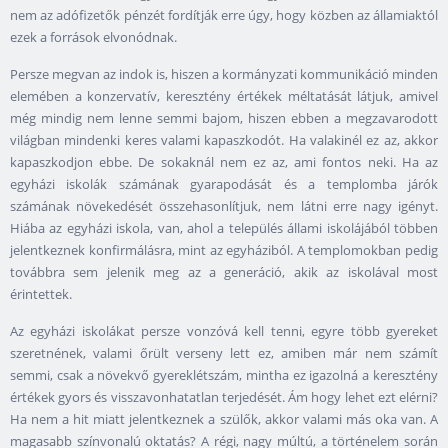
nem az adófizetők pénzét fordítják erre úgy, hogy közben az államiaktól
ezek a források elvonódnak.
Persze megvan az indok is, hiszen a kormányzati kommunikáció minden
elemében a konzervatív, keresztény értékek méltatását látjuk, amivel
még mindig nem lenne semmi bajom, hiszen ebben a megzavarodott
világban mindenki keres valami kapaszkodót. Ha valakinél ez az, akkor
kapaszkodjon ebbe. De sokaknál nem ez az, ami fontos neki. Ha az
egyházi iskolák számának gyarapodását és a templomba járók
számának növekedését összehasonlítjuk, nem látni erre nagy igényt.
Hiába az egyházi iskola, van, ahol a település állami iskolájából többen
jelentkeznek konfirmálásra, mint az egyháziból. A templomokban pedig
továbbra sem jelenik meg az a generáció, akik az iskolával most
érintettek.
Az egyházi iskolákat persze vonzóvá kell tenni, egyre több gyereket
szeretnének, valami őrült verseny lett ez, amiben már nem számít
semmi, csak a növekvő gyereklétszám, mintha ez igazolná a keresztény
értékek gyors és visszavonhatatlan terjedését. Ám hogy lehet ezt elérni?
Ha nem a hit miatt jelentkeznek a szülők, akkor valami más oka van. A
magasabb színvonalú oktatás? A régi, nagy múltú, a történelem során