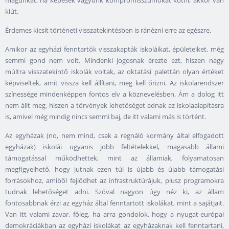
kiút.
Érdemes kicsit történeti visszatekintésben is ránézni erre az egészre.
Amikor az egyházi fenntartók visszakapták iskoláikat, épületeiket, még
semmi gond nem volt. Mindenki jogosnak érezte ezt, hiszen nagy
múltra visszatekintő iskolák voltak, az oktatási palettán olyan értéket
képviseltek, amit vissza kell állítani, meg kell őrizni. Az iskolarendszer
színessége mindenképpen fontos elv a köznevelésben. Ám a dolog itt
nem állt meg, hiszen a törvények lehetőséget adnak az iskolaalapításra
is, amivel még mindig nincs semmi baj, de itt valami más is történt.
Az egyházak (no, nem mind, csak a regnáló kormány által elfogadott
egyházak) iskolái ugyanis jobb feltételekkel, magasabb állami
támogatással működhettek, mint az államiak, folyamatosan
megfigyelhető, hogy jutnak ezen túl is újabb és újabb támogatási
forrásokhoz, amiből fejlődhet az infrastruktúrájuk, plusz programokra
tudnak lehetőséget adni. Szóval nagyon úgy néz ki, az állam
fontosabbnak érzi az egyház által fenntartott iskolákat, mint a sajátjait.
Van itt valami zavar, főleg, ha arra gondolok, hogy a nyugat-európai
demokráciákban az egyházi iskolákat az egyházaknak kell fenntartani,