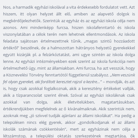
Nos, a harmadik egyházi iskolával a vita érdekesebb fordulatot vett. Azt
hiszem, itt olyan helyzet állt elő, amiben az alapvető dolgok is
megkérdőjelezhetők. Szerintük az egyház és az egyházi iskola célja nem
azonos. Ami mindenképp furcsa, hiszen iskolafenntartó és iskola
viszonylatában a célok terén nem lehetnek ellentmondások. Az iskola
feladata sajátosan értelmezettnek tűnik, „magas szintű hozzáadott
értékről” beszélnek, de a halmozottan hátrányos helyzetű gyerekekkel
együtt kizárják pl. a felzárkóztatást, ami ugye szintén az iskola dolga
lenne. Az egyházi intézményekben ezek szerint az iskola funkciója nem
értelmezhető úgy, mint az államiakban. Ami furcsa, ha azt vesszük, hogy
a Köznevelési Törvény fenntartótól függetlenül szabályoz.
„Nem veszünk
fel olyan gyereket, aki fordított keresztet rajzol a kezére…”
– mondják, és azt
is, hogy csak azokkal foglalkoznak, akik a keresztény értékeket vallják,
akik a tízparancsolat szerint élnek. Szóval az egyházi iskoláknak csak
azokkal van dolga, akik életvitelükben, magatartásukban,
értékrendjükben megfelelnek az ő kívánalmaiknak. Akik szerintük nem,
azoknak meg „jó szívvel tudják ajánlani az állami iskolákat”. Ha pedig a
településen nincs elég gyerek, akkor „gondolkodjanak el az állami
iskolák számának csökkentésén”, mert az egyházinak nem célja a
létszámstop, a települési oktatás szerkezetének megtartása, ők