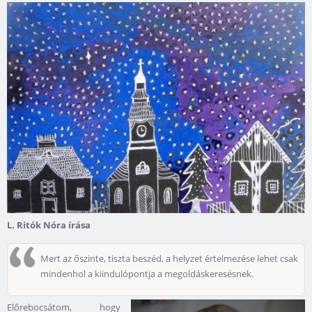
L. Ritók Nóra írása
Mert az őszinte, tiszta beszéd, a helyzet értelmezése lehet csak
mindenhol a kiindulópontja a megoldáskeresésnek.
Előrebocsátom, hogy