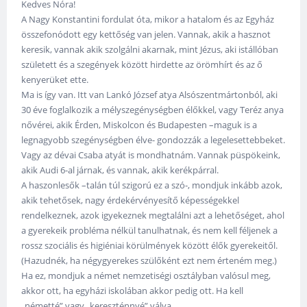
Kedves Nóra!
A Nagy Konstantini fordulat óta, mikor a hatalom és az Egyház
összefonódott egy kettőség van jelen. Vannak, akik a hasznot
keresik, vannak akik szolgálni akarnak, mint Jézus, aki istállóban
született és a szegények között hirdette az örömhírt és az ő
kenyerüket ette.
Ma is így van. Itt van Lankó József atya Alsószentmártonból, aki
30 éve foglalkozik a mélyszegénységben élőkkel, vagy Teréz anya
nővérei, akik Érden, Miskolcon és Budapesten –maguk is a
legnagyobb szegénységben élve- gondozzák a legelesettebbeket.
Vagy az dévai Csaba atyát is mondhatnám. Vannak püspökeink,
akik Audi 6-al járnak, és vannak, akik kerékpárral.
A haszonlesők –talán túl szigorú ez a szó-, mondjuk inkább azok,
akik tehetősek, nagy érdekérvényesítő képességekkel
rendelkeznek, azok igyekeznek megtalálni azt a lehetőséget, ahol
a gyerekeik probléma nélkül tanulhatnak, és nem kell féljenek a
rossz szociális és higiéniai körülmények között élők gyerekeitől.
(Hazudnék, ha négygyerekes szülőként ezt nem érteném meg.)
Ha ez, mondjuk a német nemzetiségi osztályban valósul meg,
akkor ott, ha egyházi iskolában akkor pedig ott. Ha kell
„németté” vagy „kereszténnyé” válva.