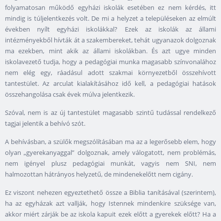
folyamatosan működő egyházi iskolák esetében ez nem kérdés, itt
mindig is túljelentkezés volt. De mi a helyzet a településeken az elmúlt
években nyílt egyházi iskolákkal? Ezek az iskolák az állami
intézményekből hívták át a szakembereket, tehát ugyanazok dolgoznak
ma ezekben, mint akik az állami iskolákban. És azt ugye minden
iskolavezető tudja, hogy a pedagógiai munka magasabb színvonalához
nem elég egy, ráadásul adott szakmai környezetből összehívott
tantestület. Az arculat kialakításához idő kell, a pedagógiai hatások
összehangolása csak évek múlva jelentkezik.
Szóval, nem is az új tantestület magasabb szintű tudással rendelkező
tagjai jelentik a behívó szót.
A behívásban, a szülők megszólításában ma az a legerősebb elem, hogy
olyan „gyerekanyaggal” dolgoznak, amely válogatott, nem problémás,
nem igényel plusz pedagógiai munkát, vagyis nem SNI, nem
halmozottan hátrányos helyzetű, de mindenekelőtt nem cigány.
Ez viszont nehezen egyeztethető össze a Biblia tanításával (szerintem),
ha az egyházak azt vallják, hogy Istennek mindenkire szüksége van,
akkor miért zárják be az iskola kapuit ezek előtt a gyerekek előtt? Ha a