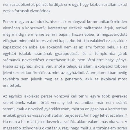
nem az adófizetők pénzét fordítják erre úgy, hogy közben az államiaktól
ezek a források elvonódnak.
Persze megvan az indok is, hiszen a kormányzati kommunikáció minden
elemében a konzervatív, keresztény értékek méltatását látjuk, amivel
még mindig nem lenne semmi bajom, hiszen ebben a megzavarodott
világban mindenki keres valami kapaszkodót. Ha valakinél ez az, akkor
kapaszkodjon ebbe. De sokaknál nem ez az, ami fontos neki. Ha az
egyházi iskolák számának gyarapodását és a templomba járók
számának növekedését összehasonlítjuk, nem látni erre nagy igényt.
Hiába az egyházi iskola, van, ahol a település állami iskolájából többen
jelentkeznek konfirmálásra, mint az egyháziból. A templomokban pedig
továbbra sem jelenik meg az a generáció, akik az iskolával most
érintettek.
Az egyházi iskolákat persze vonzóvá kell tenni, egyre több gyereket
szeretnének, valami őrült verseny lett ez, amiben már nem számít
semmi, csak a növekvő gyereklétszám, mintha ez igazolná a keresztény
értékek gyors és visszavonhatatlan terjedését. Ám hogy lehet ezt elérni?
Ha nem a hit miatt jelentkeznek a szülők, akkor valami más oka van. A
magasabb színvonalú oktatás? A régi, nagy múltú, a történelem során