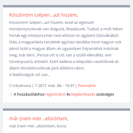
Köszönöm szépen...azt hiszem,
Köszönöm szépen...azt hiszem, ezzel az egésszel
mindannyiunknak van dolgunk, feladatunk. Tudod, a múlt héten
hívtak egy interjúra (mér nem először ez ügyben) Szlovákiából.
Oda, a magyarlakta területek egyházi iskolába most nagyon sok
pénzt küld a magyar állam..és ugyanilyen folyamatok indulnak
meg, már látni...Persze ott is ott van a szülői ellenállás, ami
törvényszerű, érthető. Ezért kellene a települési vezetőknek és
állami döntéshozóknak picit előbbre nézni.
A felelősségük ott van...
l.ritoknora
|
2017. már. 06. - 19:37
|
Permalink
A hozzászóláshoz
regisztráció
és
bejelentkezés
szükséges
már (nem mér...elütöttem,
már (nem mér...elütöttem, bocs)