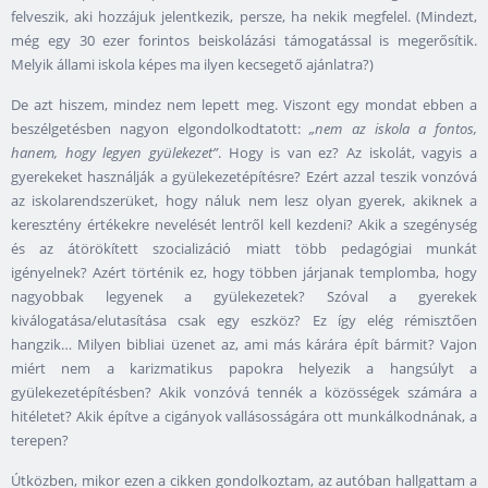
felveszik, aki hozzájuk jelentkezik, persze, ha nekik megfelel. (Mindezt,
még egy 30 ezer forintos beiskolázási támogatással is megerősítik.
Melyik állami iskola képes ma ilyen kecsegető ajánlatra?)
De azt hiszem, mindez nem lepett meg. Viszont egy mondat ebben a
beszélgetésben nagyon elgondolkodtatott:
„nem az iskola a fontos,
hanem, hogy legyen gyülekezet”
. Hogy is van ez? Az iskolát, vagyis a
gyerekeket használják a gyülekezetépítésre? Ezért azzal teszik vonzóvá
az iskolarendszerüket, hogy náluk nem lesz olyan gyerek, akiknek a
keresztény értékekre nevelését lentről kell kezdeni? Akik a szegénység
és az átörökített szocializáció miatt több pedagógiai munkát
igényelnek? Azért történik ez, hogy többen járjanak templomba, hogy
nagyobbak legyenek a gyülekezetek? Szóval a gyerekek
kiválogatása/elutasítása csak egy eszköz? Ez így elég rémisztően
hangzik… Milyen bibliai üzenet az, ami más kárára épít bármit? Vajon
miért nem a karizmatikus papokra helyezik a hangsúlyt a
gyülekezetépítésben? Akik vonzóvá tennék a közösségek számára a
hitéletet? Akik építve a cigányok vallásosságára ott munkálkodnának, a
terepen?
Útközben, mikor ezen a cikken gondolkoztam, az autóban hallgattam a