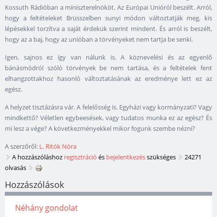
Kossuth Rádióban a miniszterelnököt. Az Európai Unióról beszélt. Arról,
hogy a feltételeket Brüsszelben sunyi módon változtatják meg, kis
lépésekkel torzítva a saját érdekük szerint mindent. És arról is beszélt,
hogy az a baj, hogy az unióban a törvényeket nem tartja be senki.
Igen, sajnos ez így van nálunk is. A köznevelési és az egyenlő
bánásmódról szóló törvények be nem tartása, és a feltételek fent
elhangzottakhoz hasonló változtatásának az eredménye lett ez az
egész.
A helyzet tisztázásra vár. A felelősség is. Egyházi vagy kormányzati? Vagy
mindkettő? Véletlen egybeesések, vagy tudatos munka ez az egész? És
mi lesz a vége? A következményekkel mikor fogunk szembe nézni?
A szerzőről:
L. Ritók Nóra
A hozzászóláshoz
regisztráció
és
bejelentkezés
szükséges
24271
olvasás
Hozzászólások
Néhány gondolat