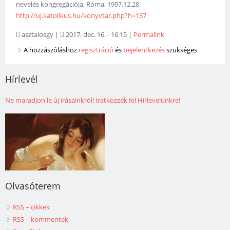
nevelés kongregációja, Róma, 1997.12.28
http://uj.katolikus.hu/konyvtar.php?h=137
asztalosgy
|
2017. dec. 16. - 16:15
|
Permalink
A hozzászóláshoz
regisztráció
és
bejelentkezés
szükséges
Hírlevél
Ne maradjon le új írásainkról! Iratkozzék fel Hírlevelünkre!
Olvasóterem
RSS – cikkek
RSS – kommentek