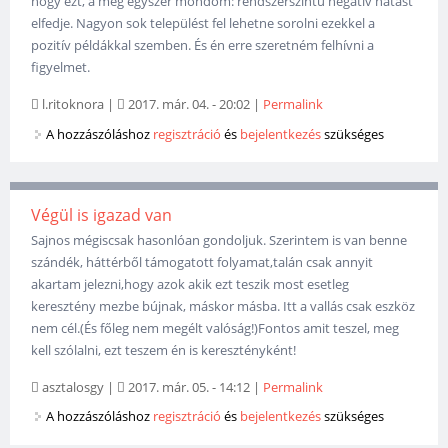
hogy ezt, a még egyszer mondom: rendszerszintű negatív hatást
elfedje. Nagyon sok települést fel lehetne sorolni ezekkel a
pozitív példákkal szemben. És én erre szeretném felhívni a
figyelmet.
l.ritoknora
|
2017. már. 04. - 20:02
|
Permalink
A hozzászóláshoz
regisztráció
és
bejelentkezés
szükséges
Végül is igazad van
Sajnos mégiscsak hasonlóan gondoljuk. Szerintem is van benne
szándék, háttérből támogatott folyamat,talán csak annyit
akartam jelezni,hogy azok akik ezt teszik most esetleg
keresztény mezbe bújnak, máskor másba. Itt a vallás csak eszköz
nem cél.(És főleg nem megélt valóság!)Fontos amit teszel, meg
kell szólalni, ezt teszem én is keresztényként!
asztalosgy
|
2017. már. 05. - 14:12
|
Permalink
A hozzászóláshoz
regisztráció
és
bejelentkezés
szükséges