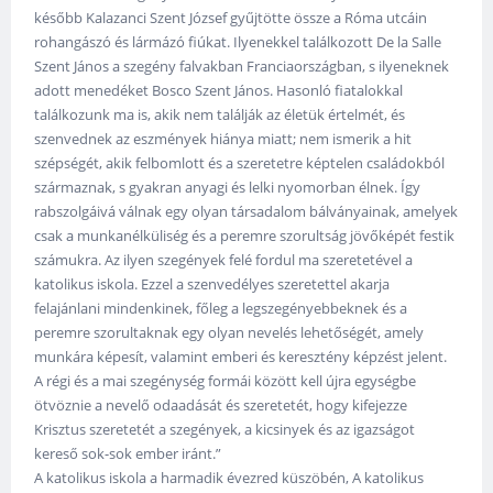
később Kalazanci Szent József gyűjtötte össze a Róma utcáin
rohangászó és lármázó fiúkat. Ilyenekkel találkozott De la Salle
Szent János a szegény falvakban Franciaországban, s ilyeneknek
adott menedéket Bosco Szent János. Hasonló fiatalokkal
találkozunk ma is, akik nem találják az életük értelmét, és
szenvednek az eszmények hiánya miatt; nem ismerik a hit
szépségét, akik felbomlott és a szeretetre képtelen családokból
származnak, s gyakran anyagi és lelki nyomorban élnek. Így
rabszolgáivá válnak egy olyan társadalom bálványainak, amelyek
csak a munkanélküliség és a peremre szorultság jövőképét festik
számukra. Az ilyen szegények felé fordul ma szeretetével a
katolikus iskola. Ezzel a szenvedélyes szeretettel akarja
felajánlani mindenkinek, főleg a legszegényebbeknek és a
peremre szorultaknak egy olyan nevelés lehetőségét, amely
munkára képesít, valamint emberi és keresztény képzést jelent.
A régi és a mai szegénység formái között kell újra egységbe
ötvöznie a nevelő odaadását és szeretetét, hogy kifejezze
Krisztus szeretetét a szegények, a kicsinyek és az igazságot
kereső sok-sok ember iránt.”
A katolikus iskola a harmadik évezred küszöbén, A katolikus