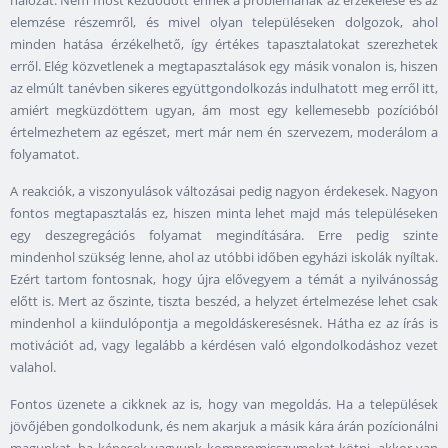
elemzése részemről, és mivel olyan településeken dolgozok, ahol
minden hatása érzékelhető, így értékes tapasztalatokat szerezhetek
erről. Elég közvetlenek a megtapasztalások egy másik vonalon is, hiszen
az elmúlt tanévben sikeres együttgondolkozás indulhatott meg erről itt,
amiért megküzdöttem ugyan, ám most egy kellemesebb pozícióból
értelmezhetem az egészet, mert már nem én szervezem, moderálom a
folyamatot.
A reakciók, a viszonyulások változásai pedig nagyon érdekesek. Nagyon
fontos megtapasztalás ez, hiszen minta lehet majd más településeken
egy deszegregációs folyamat megindítására. Erre pedig szinte
mindenhol szükség lenne, ahol az utóbbi időben egyházi iskolák nyíltak.
Ezért tartom fontosnak, hogy újra elővegyem a témát a nyilvánosság
előtt is. Mert az őszinte, tiszta beszéd, a helyzet értelmezése lehet csak
mindenhol a kiindulópontja a megoldáskeresésnek. Hátha ez az írás is
motivációt ad, vagy legalább a kérdésen való elgondolkodáshoz vezet
valahol.
Fontos üzenete a cikknek az is, hogy van megoldás. Ha a települések
jövőjében gondolkodunk, és nem akarjuk a másik kára árán pozícionálni
magunkat, ha képesek vagyunk kompromisszumokat kötni, akkor van