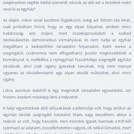
szegényeken segítés bibliai üzenetét nézzük, ez alól ezt a területet miért
veszi ki az egyház?
Az elején, mikor ezzel kezdtem foglalkozni, sokig azt hittem (de lehet,
csak próbáltam hinni), hogy ez egy olyan folyamat, amiben nincs
tudatosság, ami önjáró, mert összekapcsolódott a szabad
iskolaválasztás demokratikus vívmányával, és nem tudja az egyház
megállítani a kedvezőtlen társadalmi folyamatot. Ezért keresi a
szegregáció (számomra nem elfogadható) pozitív megközelítését a
kormányzat is, melléállva a nyíregyházi huszártelepi szegregált egyházi
iskolának, ahol csak cigány gyerekek tanulnak, míg nem messze
ugyanez az iskolafenntartó egy olyan iskolát működtet, ahol nincs
cigány.
Látva azonban belülről is egy megindult társadalmi egyeztetést, azt
hiszem, kezdem másképp látni a helyzetet.
A helyi egyeztetések első időszakának a jellemzője volt, hogy amikor az
egyházi iskolák szegregáló hatásáról írtam, vagy beszéltem, akkor a
reakció az volt, hogy hazudok, nem mondok igazat, hamisak a KIR-ből
származó az adataim, összeférhetetlen vagyok, ok nélkül támadok, mert