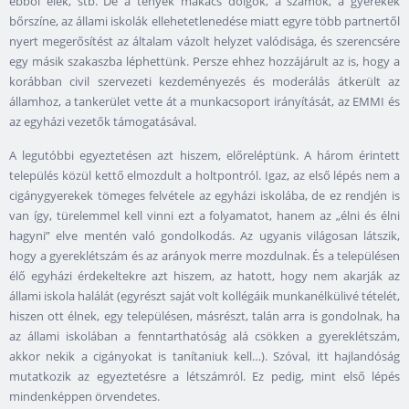
ebből élek, stb. De a tények makacs dolgok, a számok, a gyerekek
bőrszíne, az állami iskolák ellehetetlenedése miatt egyre több partnertől
nyert megerősítést az általam vázolt helyzet valódisága, és szerencsére
egy másik szakaszba léphettünk. Persze ehhez hozzájárult az is, hogy a
korábban civil szervezeti kezdeményezés és moderálás átkerült az
államhoz, a tankerület vette át a munkacsoport irányítását, az EMMI és
az egyházi vezetők támogatásával.
A legutóbbi egyeztetésen azt hiszem, előreléptünk. A három érintett
település közül kettő elmozdult a holtpontról. Igaz, az első lépés nem a
cigánygyerekek tömeges felvétele az egyházi iskolába, de ez rendjén is
van így, türelemmel kell vinni ezt a folyamatot, hanem az „élni és élni
hagyni” elve mentén való gondolkodás. Az ugyanis világosan látszik,
hogy a gyereklétszám és az arányok merre mozdulnak. És a településen
élő egyházi érdekeltekre azt hiszem, az hatott, hogy nem akarják az
állami iskola halálát (egyrészt saját volt kollégáik munkanélkülivé tételét,
hiszen ott élnek, egy településen, másrészt, talán arra is gondolnak, ha
az állami iskolában a fenntarthatóság alá csökken a gyereklétszám,
akkor nekik a cigányokat is tanítaniuk kell…). Szóval, itt hajlandóság
mutatkozik az egyeztetésre a létszámról. Ez pedig, mint első lépés
mindenképpen örvendetes.