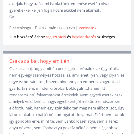
akarják, hogy az állami iskola tönkremenése esetén olyan
gyerekekkel kelljen foglalkozni akikkel nem akarnak.
Gy.
asztalosgy
|
2017. már. 03. - 09:28
|
Permalink
A hozzászóláshoz
regisztráció
és
bejelentkezés
szükséges
Csak az a baj, hogy amit én
Csak az a baj, hogy amit én pedzegetni próbálok, az úgy tűnik,
nem egy-egy személyes hozzáállás, ami lehet ilyen, vagy olyan, és
ugye ez bocsánatos, hiszen mindannyian emberek vagyunk, ki
gyarló, ki nem, mindenki próbál boldogulni...hanem itt
rendszerszintű folyamatokat érzékelek. Nem egyedi esetek ezek,
amelyek véletlenül a nagy, egyébként jól működő rendszerben
előfordulnak, hanem egy szándékoltan meg nem állított, sőt, úgy
látom, inkább a háttérből támogatott folyamat. Ezért nem tudok
így gondolni erre, mint te. Sem Lankó József atya, sem a Teréz
anya nővérei, sem Csaba atya pozitív példája nem elég ahhoz,