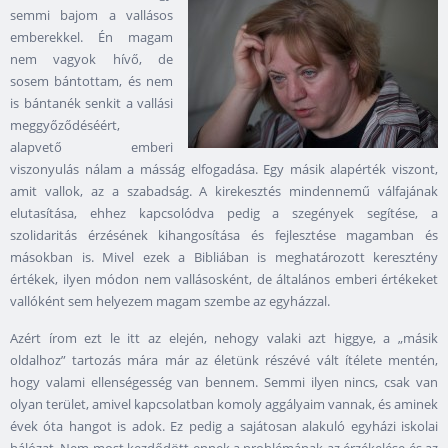
semmi bajom a vallásos
emberekkel. Én magam
nem vagyok hívő, de
sosem bántottam, és nem
is bántanék senkit a vallási
meggyőződéséért,
alapvető emberi
viszonyulás nálam a másság elfogadása. Egy másik alapérték viszont,
amit vallok, az a szabadság. A kirekesztés mindennemű válfajának
elutasítása, ehhez kapcsolódva pedig a szegények segítése, a
szolidaritás érzésének kihangosítása és fejlesztése magamban és
másokban is. Mivel ezek a Bibliában is meghatározott keresztény
értékek, ilyen módon nem vallásosként, de általános emberi értékeket
vallóként sem helyezem magam szembe az egyházzal.
Azért írom ezt le itt az elején, nehogy valaki azt higgye, a „másik
oldalhoz” tartozás mára már az életünk részévé vált ítélete mentén,
hogy valami ellenségesség van bennem. Semmi ilyen nincs, csak van
olyan terület, amivel kapcsolatban komoly aggályaim vannak, és aminek
évek óta hangot is adok. Ez pedig a sajátosan alakuló egyházi iskolai
hálózat. Nem most kezdődött ennek a problémának az érzékelése és az