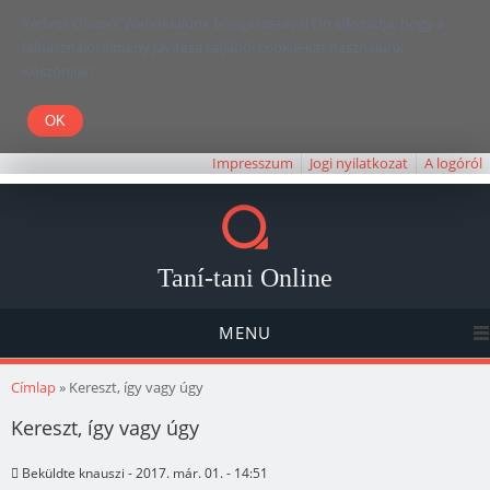
Kedves Olvasó! Weboldalunk böngészésével Ön elfogadja, hogy a
felhasználói élmény javítása céljából cookie-kat használunk.
Köszönjük!
Impresszum
Jogi nyilatkozat
A logóról
Taní-tani Online
MENU
Jelenlegi hely
Címlap
» Kereszt, így vagy úgy
Kereszt, így vagy úgy
Beküldte
knauszi
- 2017. már. 01. - 14:51