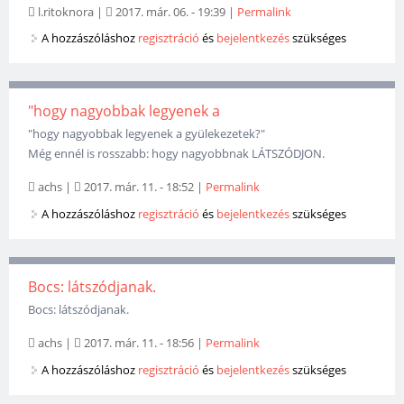
l.ritoknora
|
2017. már. 06. - 19:39
|
Permalink
A hozzászóláshoz
regisztráció
és
bejelentkezés
szükséges
"hogy nagyobbak legyenek a
"hogy nagyobbak legyenek a gyülekezetek?"
Még ennél is rosszabb: hogy nagyobbnak LÁTSZÓDJON.
achs
|
2017. már. 11. - 18:52
|
Permalink
A hozzászóláshoz
regisztráció
és
bejelentkezés
szükséges
Bocs: látszódjanak.
Bocs: látszódjanak.
achs
|
2017. már. 11. - 18:56
|
Permalink
A hozzászóláshoz
regisztráció
és
bejelentkezés
szükséges