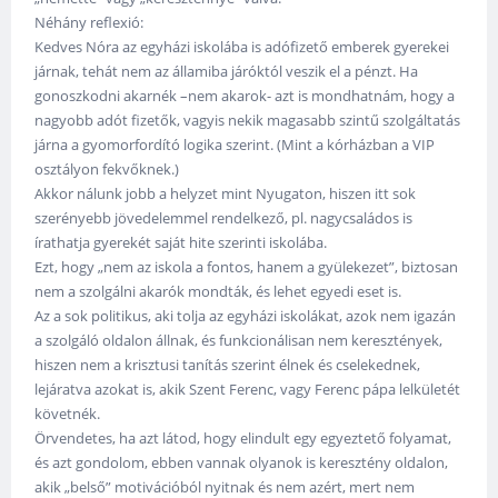
Néhány reflexió:
Kedves Nóra az egyházi iskolába is adófizető emberek gyerekei
járnak, tehát nem az államiba járóktól veszik el a pénzt. Ha
gonoszkodni akarnék –nem akarok- azt is mondhatnám, hogy a
nagyobb adót fizetők, vagyis nekik magasabb szintű szolgáltatás
járna a gyomorfordító logika szerint. (Mint a kórházban a VIP
osztályon fekvőknek.)
Akkor nálunk jobb a helyzet mint Nyugaton, hiszen itt sok
szerényebb jövedelemmel rendelkező, pl. nagycsaládos is
írathatja gyerekét saját hite szerinti iskolába.
Ezt, hogy „nem az iskola a fontos, hanem a gyülekezet”, biztosan
nem a szolgálni akarók mondták, és lehet egyedi eset is.
Az a sok politikus, aki tolja az egyházi iskolákat, azok nem igazán
a szolgáló oldalon állnak, és funkcionálisan nem keresztények,
hiszen nem a krisztusi tanítás szerint élnek és cselekednek,
lejáratva azokat is, akik Szent Ferenc, vagy Ferenc pápa lelkületét
követnék.
Örvendetes, ha azt látod, hogy elindult egy egyeztető folyamat,
és azt gondolom, ebben vannak olyanok is keresztény oldalon,
akik „belső” motivációból nyitnak és nem azért, mert nem