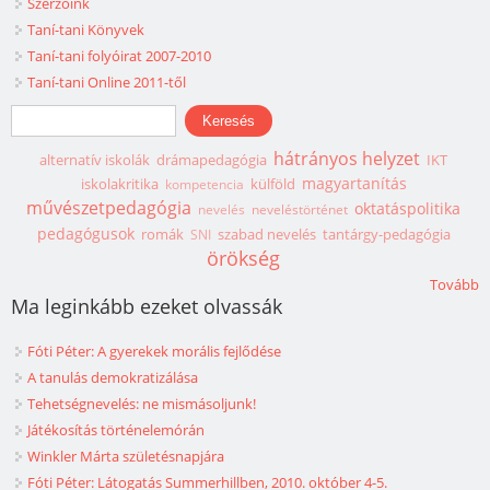
Szerzőink
Taní-tani Könyvek
Taní-tani folyóirat 2007-2010
Taní-tani Online 2011-től
Keresés űrlap
Keresés
hátrányos helyzet
alternatív iskolák
drámapedagógia
IKT
magyartanítás
iskolakritika
külföld
kompetencia
művészetpedagógia
oktatáspolitika
nevelés
neveléstörténet
pedagógusok
romák
szabad nevelés
tantárgy-pedagógia
SNI
örökség
Tovább
Ma leginkább ezeket olvassák
Fóti Péter: A gyerekek morális fejlődése
A tanulás demokratizálása
Tehetségnevelés: ne mismásoljunk!
Játékosítás történelemórán
Winkler Márta születésnapjára
Fóti Péter: Látogatás Summerhillben, 2010. október 4-5.