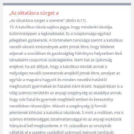
„Az oktatásra sürget a
„Az oktatásra sürget a szeretet” (Bölcs 6,17).
15. A katolikus iskola sajátos jegye, hogy mindenki iskolája,
különösképpen a legkisebbeké. Ez a tulajdonsága egyházi
jellegében gyökerezik. A történelem tanúsága szerint a katolikus
nevelő-oktató intézmények azért jöttek létre, hogy feleletet
adjanak a szociálisan és gazdaságilag hátrányos helyzetben lévő
társadalmi csoportok szükségletére. Nem hat az újdonság
erejével, ha azt állítjuk, hogy a katolikus iskolák annak a
mélységes nevelői szeretetnek erejéből jöttek létre, amelyet az
egyház a magukra hagyott és minden nevelési hatástól
megfosztott gyermekek és fiatalok iránt érzett. Napjainkban is a
világ számos területén az anyagi szegénység az akadálya annak,
hogy sok fiatal és gyermek megfelelő emberi és keresztény
nevelésben részesüljön. Másutt a szegénység új formái
jelentenek kihívást a katolikus iskolának. S mint a múltban, ma is
számos értetlenséggel, bizalmatlansággal és az anyagi eszközök
hiányával kell megküzdenie. A 15. században az orsolyiták
vállalták el a szegény családból származó leányok tanítását;