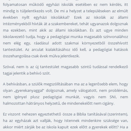
folyamatosan működő egyházi iskolák esetében ez nem kérdés, itt
mindig is túljelentkezés volt. De mi a helyzet a településeken az elmúlt
években nyílt egyházi iskolákkal? Ezek az iskolák az állami
intézményekből hívták át a szakembereket, tehát ugyanazok dolgoznak
ma ezekben, mint akik az állami iskolákban. És azt ugye minden
iskolavezető tudja, hogy a pedagógiai munka magasabb színvonalához
nem elég egy, ráadásul adott szakmai környezetből összehívott
tantestület. Az arculat kialakításához idő kell, a pedagógiai hatások
összehangolása csak évek múlva jelentkezik.
Szóval, nem is az új tantestület magasabb szintű tudással rendelkező
tagjai jelentik a behívó szót.
A behívásban, a szülők megszólításában ma az a legerősebb elem, hogy
olyan „gyerekanyaggal” dolgoznak, amely válogatott, nem problémás,
nem igényel plusz pedagógiai munkát, vagyis nem SNI, nem
halmozottan hátrányos helyzetű, de mindenekelőtt nem cigány.
Ez viszont nehezen egyeztethető össze a Biblia tanításával (szerintem),
ha az egyházak azt vallják, hogy Istennek mindenkire szüksége van,
akkor miért zárják be az iskola kapuit ezek előtt a gyerekek előtt? Ha a