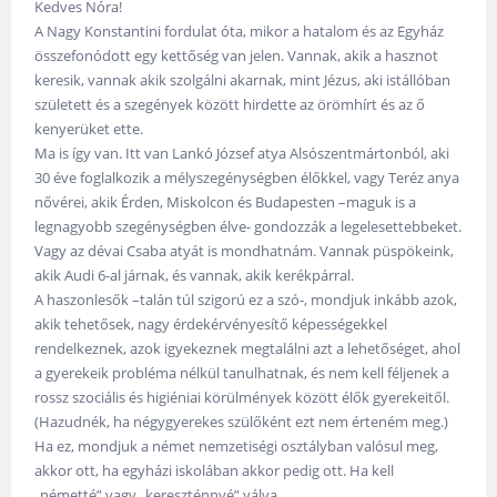
Kedves Nóra!
A Nagy Konstantini fordulat óta, mikor a hatalom és az Egyház
összefonódott egy kettőség van jelen. Vannak, akik a hasznot
keresik, vannak akik szolgálni akarnak, mint Jézus, aki istállóban
született és a szegények között hirdette az örömhírt és az ő
kenyerüket ette.
Ma is így van. Itt van Lankó József atya Alsószentmártonból, aki
30 éve foglalkozik a mélyszegénységben élőkkel, vagy Teréz anya
nővérei, akik Érden, Miskolcon és Budapesten –maguk is a
legnagyobb szegénységben élve- gondozzák a legelesettebbeket.
Vagy az dévai Csaba atyát is mondhatnám. Vannak püspökeink,
akik Audi 6-al járnak, és vannak, akik kerékpárral.
A haszonlesők –talán túl szigorú ez a szó-, mondjuk inkább azok,
akik tehetősek, nagy érdekérvényesítő képességekkel
rendelkeznek, azok igyekeznek megtalálni azt a lehetőséget, ahol
a gyerekeik probléma nélkül tanulhatnak, és nem kell féljenek a
rossz szociális és higiéniai körülmények között élők gyerekeitől.
(Hazudnék, ha négygyerekes szülőként ezt nem érteném meg.)
Ha ez, mondjuk a német nemzetiségi osztályban valósul meg,
akkor ott, ha egyházi iskolában akkor pedig ott. Ha kell
„németté” vagy „kereszténnyé” válva.