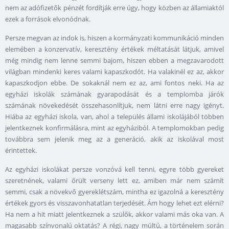
nem az adófizetők pénzét fordítják erre úgy, hogy közben az államiaktól
ezek a források elvonódnak.
Persze megvan az indok is, hiszen a kormányzati kommunikáció minden
elemében a konzervatív, keresztény értékek méltatását látjuk, amivel
még mindig nem lenne semmi bajom, hiszen ebben a megzavarodott
világban mindenki keres valami kapaszkodót. Ha valakinél ez az, akkor
kapaszkodjon ebbe. De sokaknál nem ez az, ami fontos neki. Ha az
egyházi iskolák számának gyarapodását és a templomba járók
számának növekedését összehasonlítjuk, nem látni erre nagy igényt.
Hiába az egyházi iskola, van, ahol a település állami iskolájából többen
jelentkeznek konfirmálásra, mint az egyháziból. A templomokban pedig
továbbra sem jelenik meg az a generáció, akik az iskolával most
érintettek.
Az egyházi iskolákat persze vonzóvá kell tenni, egyre több gyereket
szeretnének, valami őrült verseny lett ez, amiben már nem számít
semmi, csak a növekvő gyereklétszám, mintha ez igazolná a keresztény
értékek gyors és visszavonhatatlan terjedését. Ám hogy lehet ezt elérni?
Ha nem a hit miatt jelentkeznek a szülők, akkor valami más oka van. A
magasabb színvonalú oktatás? A régi, nagy múltú, a történelem során