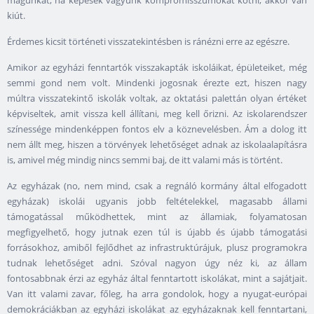
kiút.
Érdemes kicsit történeti visszatekintésben is ránézni erre az egészre.
Amikor az egyházi fenntartók visszakapták iskoláikat, épületeiket, még
semmi gond nem volt. Mindenki jogosnak érezte ezt, hiszen nagy
múltra visszatekintő iskolák voltak, az oktatási palettán olyan értéket
képviseltek, amit vissza kell állítani, meg kell őrizni. Az iskolarendszer
színessége mindenképpen fontos elv a köznevelésben. Ám a dolog itt
nem állt meg, hiszen a törvények lehetőséget adnak az iskolaalapításra
is, amivel még mindig nincs semmi baj, de itt valami más is történt.
Az egyházak (no, nem mind, csak a regnáló kormány által elfogadott
egyházak) iskolái ugyanis jobb feltételekkel, magasabb állami
támogatással működhettek, mint az államiak, folyamatosan
megfigyelhető, hogy jutnak ezen túl is újabb és újabb támogatási
forrásokhoz, amiből fejlődhet az infrastruktúrájuk, plusz programokra
tudnak lehetőséget adni. Szóval nagyon úgy néz ki, az állam
fontosabbnak érzi az egyház által fenntartott iskolákat, mint a sajátjait.
Van itt valami zavar, főleg, ha arra gondolok, hogy a nyugat-európai
demokráciákban az egyházi iskolákat az egyházaknak kell fenntartani,