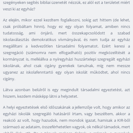
szegényeken segítés bibliai üzenetét nézzük, ez alól ezt a területet miért
veszi ki az egyház?
Az elején, mikor ezzel kezdtem foglalkozni, sokig azt hittem (de lehet,
csak próbáltam hinni), hogy ez egy olyan folyamat, amiben nincs
tudatosság, ami önjáró, mert összekapcsolódott a szabad
iskolaválasztás demokratikus vívmányával, és nem tudja az egyház
megállítani a kedvezőtlen társadalmi folyamatot. Ezért keresi a
szegregáció (számomra nem elfogadható) pozitív megközelítését a
kormányzat is, melléállva a nyíregyházi huszártelepi szegregált egyházi
iskolának, ahol csak cigány gyerekek tanulnak, míg nem messze
ugyanez az iskolafenntartó egy olyan iskolát működtet, ahol nincs
cigány.
Látva azonban belülről is egy megindult társadalmi egyeztetést, azt
hiszem, kezdem másképp látni a helyzetet.
A helyi egyeztetések első időszakának a jellemzője volt, hogy amikor az
egyházi iskolák szegregáló hatásáról írtam, vagy beszéltem, akkor a
reakció az volt, hogy hazudok, nem mondok igazat, hamisak a KIR-ből
származó az adataim, összeférhetetlen vagyok, ok nélkül támadok, mert