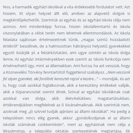
Nos, a harmadik egyházi iskolával a vita érdekesebb fordulatot vett. Azt
hiszem, itt olyan helyzet állt elő, amiben az alapvető dolgok is
megkérdőjelezhetők. Szerintük az egyház és az egyházi iskola célja nem
azonos. Ami mindenképp furcsa, hiszen iskolafenntartó és iskola
viszonylatában a célok terén nem lehetnek ellentmondások. Az iskola
feladata sajátosan értelmezettnek tűnik, „magas szintű hozzáadott
értékről” beszélnek, de a halmozottan hátrányos helyzetű gyerekekkel
együtt kizárják pl. a felzárkóztatást, ami ugye szintén az iskola dolga
lenne. Az egyházi intézményekben ezek szerint az iskola funkciója nem
értelmezhető úgy, mint az államiakban. Ami furcsa, ha azt vesszük, hogy
a Köznevelési Törvény fenntartótól függetlenül szabályoz.
„Nem veszünk
fel olyan gyereket, aki fordított keresztet rajzol a kezére…”
– mondják, és azt
is, hogy csak azokkal foglalkoznak, akik a keresztény értékeket vallják,
akik a tízparancsolat szerint élnek. Szóval az egyházi iskoláknak csak
azokkal van dolga, akik életvitelükben, magatartásukban,
értékrendjükben megfelelnek az ő kívánalmaiknak. Akik szerintük nem,
azoknak meg „jó szívvel tudják ajánlani az állami iskolákat”. Ha pedig a
településen nincs elég gyerek, akkor „gondolkodjanak el az állami
iskolák számának csökkentésén”, mert az egyházinak nem célja a
létszámstop, a települési oktatás szerkezetének megtartása, ők