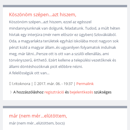
Köszönöm szépen...azt hiszem,
Köszönöm szépen...azt hiszem, ezzel az egésszel
mindannyiunknak van dolgunk, feladatunk. Tudod, a múlt héten
hívtak egy interjúra (mér nem először ez ügyben) Szlovákiából.
Oda, a magyarlakta területek egyházi iskolába most nagyon sok
pénzt küld a magyar állam..és ugyanilyen folyamatok indulnak
meg, már látni...Persze ott is ott van a szülői ellenállás, ami
törvényszerű, érthető. Ezért kellene a települési vezetőknek és
állami döntéshozóknak picit előbbre nézni.
A felelősségük ott van...
l.ritoknora
|
2017. már. 06. - 19:37
|
Permalink
A hozzászóláshoz
regisztráció
és
bejelentkezés
szükséges
már (nem mér...elütöttem,
már (nem mér...elütöttem, bocs)