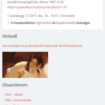
nevelés kongregációja, Róma, 1997.12.28
http://uj.katolikus.hu/konyvtar.php?h=137
asztalosgy
|
2017. dec. 16. - 16:15
|
Permalink
A hozzászóláshoz
regisztráció
és
bejelentkezés
szükséges
Hírlevél
Ne maradjon le új írásainkról! Iratkozzék fel Hírlevelünkre!
Olvasóterem
RSS – cikkek
RSS – kommentek