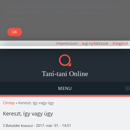
Kedves Olvasó! Weboldalunk böngészésével Ön elfogadja, hogy a
felhasználói élmény javítása céljából cookie-kat használunk.
Köszönjük!
Impresszum
Jogi nyilatkozat
A logóról
Taní-tani Online
MENU
Jelenlegi hely
Címlap
» Kereszt, így vagy úgy
Kereszt, így vagy úgy
Beküldte
knauszi
- 2017. már. 01. - 14:51