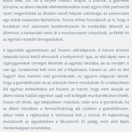
ebből élek, stb. De a tények makacs dolgok, a számok, a gyerekek
bőrszíne, az állami iskolák ellehetetlenedése miatt egyre több partnertől
nyert megerősítést az általam vázolt helyzet valódisága, és szerencsére
egy másik szakaszba léphettünk. Persze ehhez hozzájárult az is, hogy a
korábban civil szervezeti kezdeményezés és moderálás átkerült az
államhoz, a tankerület vette át a munkacsoport irányítását, az EMMI és
az egyházi vezetők támogatásával.
A legutóbbi egyeztetésen azt hiszem, előreléptünk. A három érintett
település közül kettő elmozdult a holtpontról. Igaz, az első lépés nem a
cigánygyerekek tömeges felvétele az egyházi iskolába, de ez rendjén is
van így, türelemmel kell vinni ezt a folyamatot, hanem az „élni és élni
hagyni” elve mentén való gondolkodás. Az ugyanis világosan látszik,
hogy a gyereklétszám és az arányok merre mozdulnak. És a településen
élő egyházi érdekeltekre azt hiszem, az hatott, hogy nem akarják az
állami iskola halálát (egyrészt saját volt kollégáik munkanélkülivé tételét,
hiszen ott élnek, egy településen, másrészt, talán arra is gondolnak, ha
az állami iskolában a fenntarthatóság alá csökken a gyereklétszám,
akkor nekik a cigányokat is tanítaniuk kell…). Szóval, itt hajlandóság
mutatkozik az egyeztetésre a létszámról. Ez pedig, mint első lépés
mindenképpen örvendetes.