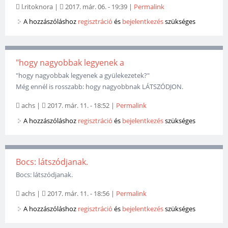
l.ritoknora
|
2017. már. 06. - 19:39
|
Permalink
A hozzászóláshoz
regisztráció
és
bejelentkezés
szükséges
"hogy nagyobbak legyenek a
"hogy nagyobbak legyenek a gyülekezetek?"
Még ennél is rosszabb: hogy nagyobbnak LÁTSZÓDJON.
achs
|
2017. már. 11. - 18:52
|
Permalink
A hozzászóláshoz
regisztráció
és
bejelentkezés
szükséges
Bocs: látszódjanak.
Bocs: látszódjanak.
achs
|
2017. már. 11. - 18:56
|
Permalink
A hozzászóláshoz
regisztráció
és
bejelentkezés
szükséges