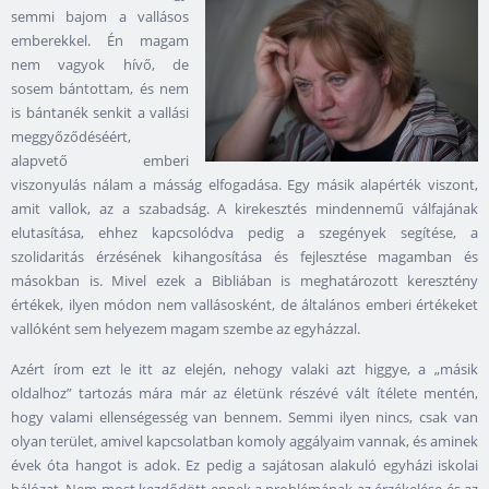
semmi bajom a vallásos
emberekkel. Én magam
nem vagyok hívő, de
sosem bántottam, és nem
is bántanék senkit a vallási
meggyőződéséért,
alapvető emberi
viszonyulás nálam a másság elfogadása. Egy másik alapérték viszont,
amit vallok, az a szabadság. A kirekesztés mindennemű válfajának
elutasítása, ehhez kapcsolódva pedig a szegények segítése, a
szolidaritás érzésének kihangosítása és fejlesztése magamban és
másokban is. Mivel ezek a Bibliában is meghatározott keresztény
értékek, ilyen módon nem vallásosként, de általános emberi értékeket
vallóként sem helyezem magam szembe az egyházzal.
Azért írom ezt le itt az elején, nehogy valaki azt higgye, a „másik
oldalhoz” tartozás mára már az életünk részévé vált ítélete mentén,
hogy valami ellenségesség van bennem. Semmi ilyen nincs, csak van
olyan terület, amivel kapcsolatban komoly aggályaim vannak, és aminek
évek óta hangot is adok. Ez pedig a sajátosan alakuló egyházi iskolai
hálózat. Nem most kezdődött ennek a problémának az érzékelése és az