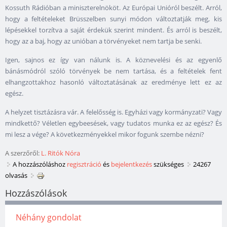
Kossuth Rádióban a miniszterelnököt. Az Európai Unióról beszélt. Arról,
hogy a feltételeket Brüsszelben sunyi módon változtatják meg, kis
lépésekkel torzítva a saját érdekük szerint mindent. És arról is beszélt,
hogy az a baj, hogy az unióban a törvényeket nem tartja be senki.
Igen, sajnos ez így van nálunk is. A köznevelési és az egyenlő
bánásmódról szóló törvények be nem tartása, és a feltételek fent
elhangzottakhoz hasonló változtatásának az eredménye lett ez az
egész.
A helyzet tisztázásra vár. A felelősség is. Egyházi vagy kormányzati? Vagy
mindkettő? Véletlen egybeesések, vagy tudatos munka ez az egész? És
mi lesz a vége? A következményekkel mikor fogunk szembe nézni?
A szerzőről:
L. Ritók Nóra
A hozzászóláshoz
regisztráció
és
bejelentkezés
szükséges
24267
olvasás
Hozzászólások
Néhány gondolat