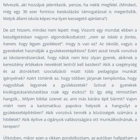
felveszik, aki hozzájuk jelentkezik, persze, ha nekik megfelel. (Mindezt,
még egy 30 ezer forintos beiskolázási támogatással is megerősítik.
Melyik állami iskola képes ma ilyen kecsegető ajánlatra?)
De azt hiszem, mindez nem lepett meg. Viszont egy mondat ebben a
beszélgetésben nagyon elgondolkodtatott:
„nem az iskola a fontos,
hanem, hogy legyen gyülekezet”
. Hogy is van ez? Az iskolát, vagyis a
gyerekeket használják a gyülekezetépítésre? Ezért azzal teszik vonzóvá
az iskolarendszerüket, hogy náluk nem lesz olyan gyerek, akiknek a
keresztény értékekre nevelését lentről kell kezdeni? Akik a szegénység
és az átörökített szocializáció miatt több pedagógiai munkát
igényelnek? Azért történik ez, hogy többen járjanak templomba, hogy
nagyobbak legyenek a gyülekezetek? Szóval a gyerekek
kiválogatása/elutasítása csak egy eszköz? Ez így elég rémisztően
hangzik… Milyen bibliai üzenet az, ami más kárára épít bármit? Vajon
miért nem a karizmatikus papokra helyezik a hangsúlyt a
gyülekezetépítésben? Akik vonzóvá tennék a közösségek számára a
hitéletet? Akik építve a cigányok vallásosságára ott munkálkodnának, a
terepen?
Útközben, mikor ezen a cikken gondolkoztam, az autóban hallgattam a