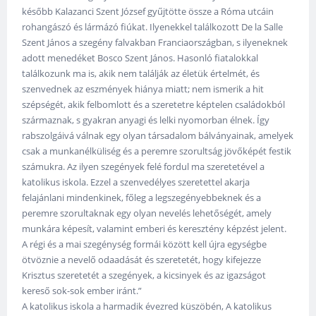
később Kalazanci Szent József gyűjtötte össze a Róma utcáin
rohangászó és lármázó fiúkat. Ilyenekkel találkozott De la Salle
Szent János a szegény falvakban Franciaországban, s ilyeneknek
adott menedéket Bosco Szent János. Hasonló fiatalokkal
találkozunk ma is, akik nem találják az életük értelmét, és
szenvednek az eszmények hiánya miatt; nem ismerik a hit
szépségét, akik felbomlott és a szeretetre képtelen családokból
származnak, s gyakran anyagi és lelki nyomorban élnek. Így
rabszolgáivá válnak egy olyan társadalom bálványainak, amelyek
csak a munkanélküliség és a peremre szorultság jövőképét festik
számukra. Az ilyen szegények felé fordul ma szeretetével a
katolikus iskola. Ezzel a szenvedélyes szeretettel akarja
felajánlani mindenkinek, főleg a legszegényebbeknek és a
peremre szorultaknak egy olyan nevelés lehetőségét, amely
munkára képesít, valamint emberi és keresztény képzést jelent.
A régi és a mai szegénység formái között kell újra egységbe
ötvöznie a nevelő odaadását és szeretetét, hogy kifejezze
Krisztus szeretetét a szegények, a kicsinyek és az igazságot
kereső sok-sok ember iránt.”
A katolikus iskola a harmadik évezred küszöbén, A katolikus