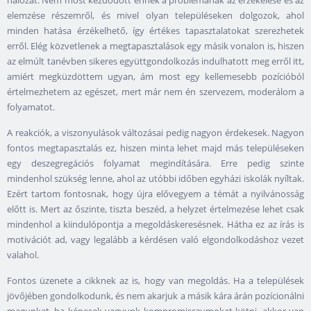
elemzése részemről, és mivel olyan településeken dolgozok, ahol
minden hatása érzékelhető, így értékes tapasztalatokat szerezhetek
erről. Elég közvetlenek a megtapasztalások egy másik vonalon is, hiszen
az elmúlt tanévben sikeres együttgondolkozás indulhatott meg erről itt,
amiért megküzdöttem ugyan, ám most egy kellemesebb pozícióból
értelmezhetem az egészet, mert már nem én szervezem, moderálom a
folyamatot.
A reakciók, a viszonyulások változásai pedig nagyon érdekesek. Nagyon
fontos megtapasztalás ez, hiszen minta lehet majd más településeken
egy deszegregációs folyamat megindítására. Erre pedig szinte
mindenhol szükség lenne, ahol az utóbbi időben egyházi iskolák nyíltak.
Ezért tartom fontosnak, hogy újra elővegyem a témát a nyilvánosság
előtt is. Mert az őszinte, tiszta beszéd, a helyzet értelmezése lehet csak
mindenhol a kiindulópontja a megoldáskeresésnek. Hátha ez az írás is
motivációt ad, vagy legalább a kérdésen való elgondolkodáshoz vezet
valahol.
Fontos üzenete a cikknek az is, hogy van megoldás. Ha a települések
jövőjében gondolkodunk, és nem akarjuk a másik kára árán pozícionálni
magunkat, ha képesek vagyunk kompromisszumokat kötni, akkor van