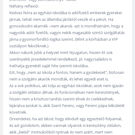
Néhány reflexió:
Kedves Nóra az egyházi iskolába is adófizető emberek gyerekei
járnak, tehát nem az államiba járóktól veszik el a pénzt. Ha
gonoszkodni akarnék –nem akarok- azt is mondhatnám, hogy a
nagyobb adót fizetők, vagyis nekik magasabb szintű szolgáltatás
járna a gyomorfordító logika szerint. (Mint a kórházban a VIP
osztályon fekvőknek.)
Akkor nálunk jobb a helyzet mint Nyugaton, hiszen itt sok
szerényebb jövedelemmel rendelkező, pl. nagycsaládos is
írathatja gyerekét saját hite szerinti iskolába.
Ezt, hogy „nem az iskola a fontos, hanem a gyülekezet”, biztosan
nem a szolgálni akarók mondták, és lehet egyedi eset is.
Az a sok politikus, aki tolja az egyházi iskolákat, azok nem igazán
a szolgáló oldalon állnak, és funkcionálisan nem keresztények,
hiszen nem a krisztusi tanítás szerint élnek és cselekednek,
lejáratva azokat is, akik Szent Ferenc, vagy Ferenc pápa lelkületét
követnék.
Örvendetes, ha azt látod, hogy elindult egy egyeztető folyamat,
és azt gondolom, ebben vannak olyanok is keresztény oldalon,
akik „belső” motivációból nyitnak és nem azért, mert nem