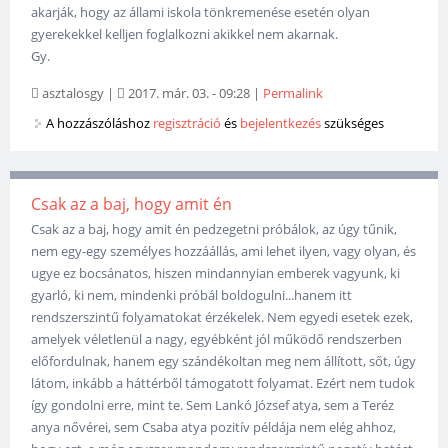
akarják, hogy az állami iskola tönkremenése esetén olyan
gyerekekkel kelljen foglalkozni akikkel nem akarnak.
Gy.
asztalosgy
|
2017. már. 03. - 09:28
|
Permalink
A hozzászóláshoz
regisztráció
és
bejelentkezés
szükséges
Csak az a baj, hogy amit én
Csak az a baj, hogy amit én pedzegetni próbálok, az úgy tűnik,
nem egy-egy személyes hozzáállás, ami lehet ilyen, vagy olyan, és
ugye ez bocsánatos, hiszen mindannyian emberek vagyunk, ki
gyarló, ki nem, mindenki próbál boldogulni...hanem itt
rendszerszintű folyamatokat érzékelek. Nem egyedi esetek ezek,
amelyek véletlenül a nagy, egyébként jól működő rendszerben
előfordulnak, hanem egy szándékoltan meg nem állított, sőt, úgy
látom, inkább a háttérből támogatott folyamat. Ezért nem tudok
így gondolni erre, mint te. Sem Lankó József atya, sem a Teréz
anya nővérei, sem Csaba atya pozitív példája nem elég ahhoz,