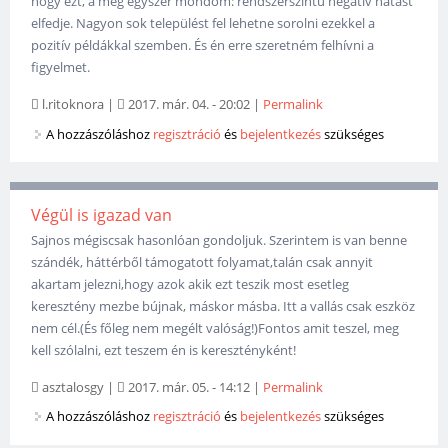
hogy ezt, a még egyszer mondom: rendszerszintű negatív hatást
elfedje. Nagyon sok települést fel lehetne sorolni ezekkel a
pozitív példákkal szemben. És én erre szeretném felhívni a
figyelmet.
l.ritoknora
|
2017. már. 04. - 20:02
|
Permalink
A hozzászóláshoz
regisztráció
és
bejelentkezés
szükséges
Végül is igazad van
Sajnos mégiscsak hasonlóan gondoljuk. Szerintem is van benne
szándék, háttérből támogatott folyamat,talán csak annyit
akartam jelezni,hogy azok akik ezt teszik most esetleg
keresztény mezbe bújnak, máskor másba. Itt a vallás csak eszköz
nem cél.(És főleg nem megélt valóság!)Fontos amit teszel, meg
kell szólalni, ezt teszem én is keresztényként!
asztalosgy
|
2017. már. 05. - 14:12
|
Permalink
A hozzászóláshoz
regisztráció
és
bejelentkezés
szükséges