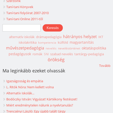
Szerzőink
Taní-tani Könyvek
Taní-tani folyóirat 2007-2010
Taní-tani Online 2011-től
Keresés űrlap
Keresés
hátrányos helyzet
alternatív iskolák
drámapedagógia
IKT
magyartanítás
iskolakritika
külföld
kompetencia
művészetpedagógia
oktatáspolitika
nevelés
neveléstörténet
pedagógusok
romák
szabad nevelés
tantárgy-pedagógia
SNI
örökség
Tovább
Ma leginkább ezeket olvassák
Igazságosság és empátia
L. Ritók Nóra: Nem kellett volna
Alternatív iskolák...
Bodóczky István: Vigyázat! Kártékony festészet!
Miért eredménytelen nálunk a nyelvtanulás?
Trencsényi László: Egy újabb talált tárgy