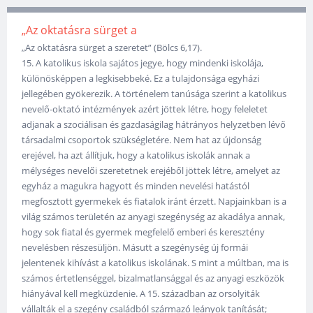
„Az oktatásra sürget a
„Az oktatásra sürget a szeretet” (Bölcs 6,17).
15. A katolikus iskola sajátos jegye, hogy mindenki iskolája,
különösképpen a legkisebbeké. Ez a tulajdonsága egyházi
jellegében gyökerezik. A történelem tanúsága szerint a katolikus
nevelő-oktató intézmények azért jöttek létre, hogy feleletet
adjanak a szociálisan és gazdaságilag hátrányos helyzetben lévő
társadalmi csoportok szükségletére. Nem hat az újdonság
erejével, ha azt állítjuk, hogy a katolikus iskolák annak a
mélységes nevelői szeretetnek erejéből jöttek létre, amelyet az
egyház a magukra hagyott és minden nevelési hatástól
megfosztott gyermekek és fiatalok iránt érzett. Napjainkban is a
világ számos területén az anyagi szegénység az akadálya annak,
hogy sok fiatal és gyermek megfelelő emberi és keresztény
nevelésben részesüljön. Másutt a szegénység új formái
jelentenek kihívást a katolikus iskolának. S mint a múltban, ma is
számos értetlenséggel, bizalmatlansággal és az anyagi eszközök
hiányával kell megküzdenie. A 15. században az orsolyiták
vállalták el a szegény családból származó leányok tanítását;