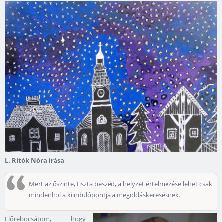
L. Ritók Nóra írása
Mert az őszinte, tiszta beszéd, a helyzet értelmezése lehet csak
mindenhol a kiindulópontja a megoldáskeresésnek.
Előrebocsátom, hogy