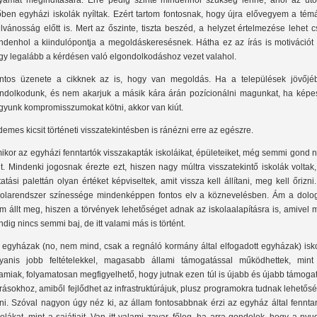
lyamat megindítására. Erre pedig szinte mindenhol szükség lenne, ahol az utó
őben egyházi iskolák nyíltak. Ezért tartom fontosnak, hogy újra elővegyem a tém
ilvánosság előtt is. Mert az őszinte, tiszta beszéd, a helyzet értelmezése lehet 
ndenhol a kiindulópontja a megoldáskeresésnek. Hátha ez az írás is motivációt 
gy legalább a kérdésen való elgondolkodáshoz vezet valahol.
ntos üzenete a cikknek az is, hogy van megoldás. Ha a települések jövőjé
ndolkodunk, és nem akarjuk a másik kára árán pozícionálni magunkat, ha képe
gyunk kompromisszumokat kötni, akkor van kiút.
demes kicsit történeti visszatekintésben is ránézni erre az egészre.
ikor az egyházi fenntartók visszakapták iskoláikat, épületeiket, még semmi gond
lt. Mindenki jogosnak érezte ezt, hiszen nagy múltra visszatekintő iskolák voltak
tatási palettán olyan értéket képviseltek, amit vissza kell állítani, meg kell őrizni
kolarendszer színessége mindenképpen fontos elv a köznevelésben. Ám a dolog 
m állt meg, hiszen a törvények lehetőséget adnak az iskolaalapításra is, amivel
ndig nincs semmi baj, de itt valami más is történt.
 egyházak (no, nem mind, csak a regnáló kormány által elfogadott egyházak) isko
yanis jobb feltételekkel, magasabb állami támogatással működhettek, mint
lamiak, folyamatosan megfigyelhető, hogy jutnak ezen túl is újabb és újabb támoga
rrásokhoz, amiből fejlődhet az infrastruktúrájuk, plusz programokra tudnak lehetős
ni. Szóval nagyon úgy néz ki, az állam fontosabbnak érzi az egyház által fenntar