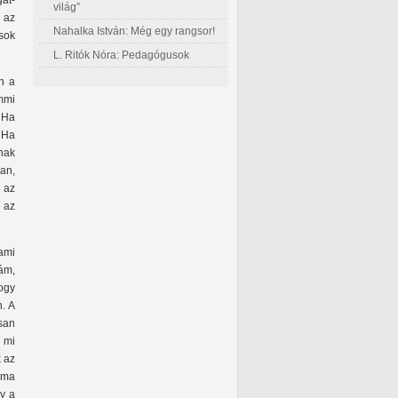
gat-
világ”
 az
Nahalka István: Még egy rangsor!
sok
L. Ritók Nóra: Pedagógusok
n a
mmi
 Ha
 Ha
nak
van,
 az
 az
lami
ám,
hogy
n. A
san
e mi
k az
 ma
gy a