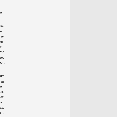
dem
olák
 nem
 ok
ekek
ert
szba
eti
port
ettő
e az
anem
ik,
ázi
észt
szt,
n a