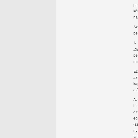
pe
kö
ha
Sz
be
A 
„g
pe
mi
Ez
az
ka
al
Az
hi
ös
eg
(s
ny
ta