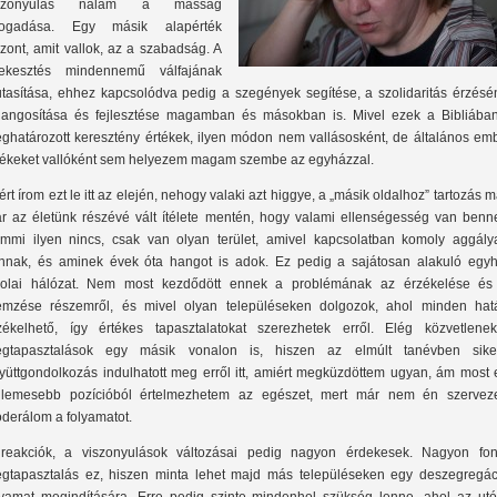
iszonyulás nálam a másság
fogadása. Egy másik alapérték
szont, amit vallok, az a szabadság. A
rekesztés mindennemű válfajának
utasítása, ehhez kapcsolódva pedig a szegények segítése, a szolidaritás érzésé
hangosítása és fejlesztése magamban és másokban is. Mivel ezek a Bibliában
ghatározott keresztény értékek, ilyen módon nem vallásosként, de általános emb
tékeket vallóként sem helyezem magam szembe az egyházzal.
ért írom ezt le itt az elején, nehogy valaki azt higgye, a „másik oldalhoz” tartozás 
r az életünk részévé vált ítélete mentén, hogy valami ellenségesség van benn
mmi ilyen nincs, csak van olyan terület, amivel kapcsolatban komoly aggály
nnak, és aminek évek óta hangot is adok. Ez pedig a sajátosan alakuló egyh
kolai hálózat. Nem most kezdődött ennek a problémának az érzékelése és
emzése részemről, és mivel olyan településeken dolgozok, ahol minden hat
zékelhető, így értékes tapasztalatokat szerezhetek erről. Elég közvetlene
gtapasztalások egy másik vonalon is, hiszen az elmúlt tanévben sike
yüttgondolkozás indulhatott meg erről itt, amiért megküzdöttem ugyan, ám most 
llemesebb pozícióból értelmezhetem az egészet, mert már nem én szervez
derálom a folyamatot.
reakciók, a viszonyulások változásai pedig nagyon érdekesek. Nagyon fon
gtapasztalás ez, hiszen minta lehet majd más településeken egy deszegregác