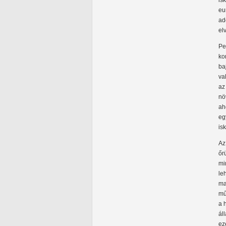
is
eu
ad
el
Pe
ko
ba
va
az
nö
ah
eg
is
Az
őr
mi
le
ma
mű
a 
ál
ez