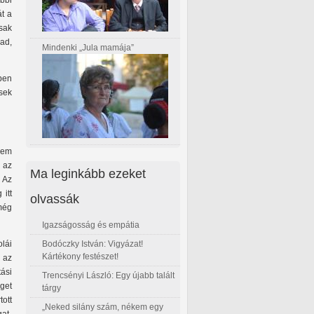
bbi
át a
csak
ad,
Mindenki „Jula mamája”
ben
sek
 nem
, az
Ma leginkább ezeket
. Az
itt
olvassák
 még
Igazságosság és empátia
Bodóczky István: Vigyázat!
lái
Kártékony festészet!
 az
tási
Trencsényi László: Egy újabb talált
éget
tárgy
tott
„Neked silány szám, nékem egy