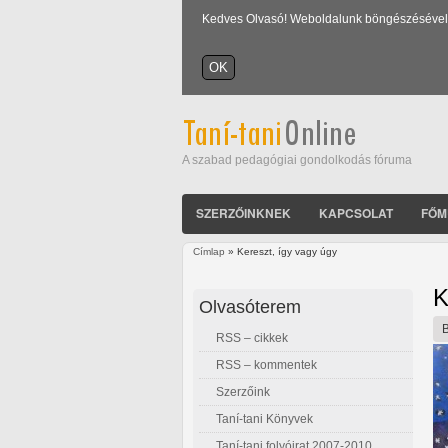
Kedves Olvasó! Weboldalunk böngészésével Ön
A szabad pedagógiai gondolkodás fóruma
SZERZŐINKNEK
KAPCSOLAT
FŐM
Címlap
» Kereszt, így vagy úgy
Jelenlegi hely
K
Olvasóterem
RSS – cikkek
RSS – kommentek
Szerzőink
Taní-tani Könyvek
Taní-tani folyóirat 2007-2010