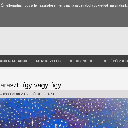
 elfogadja, hogy a felhasználói élmény javítása céljából cookie-kat használunk.
UNKATÁRSAINK
ADATKEZELÉS
CSECSE/BECSE
BELÉPÉS/REG
ereszt, így vagy úgy
By
knauszi
on 2017. már. 01. - 14:51