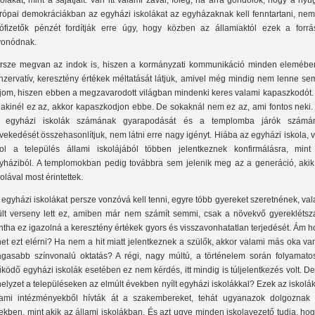
kolákat, mint a sajátjait. Van itt valami zavar, főleg, ha arra gondolok, hogy a nyu
rópai demokráciákban az egyházi iskolákat az egyházaknak kell fenntartani, nem
ófizetők pénzét fordítják erre úgy, hogy közben az államiaktól ezek a forrá
vonódnak.
rsze megvan az indok is, hiszen a kormányzati kommunikáció minden elemébe
nzervatív, keresztény értékek méltatását látjuk, amivel még mindig nem lenne se
jom, hiszen ebben a megzavarodott világban mindenki keres valami kapaszkodót.
lakinél ez az, akkor kapaszkodjon ebbe. De sokaknál nem ez az, ami fontos neki.
 egyházi iskolák számának gyarapodását és a templomba járók számá
vekedését összehasonlítjuk, nem látni erre nagy igényt. Hiába az egyházi iskola, 
ol a település állami iskolájából többen jelentkeznek konfirmálásra, mint
yháziból. A templomokban pedig továbbra sem jelenik meg az a generáció, akik
kolával most érintettek.
 egyházi iskolákat persze vonzóvá kell tenni, egyre több gyereket szeretnének, va
ült verseny lett ez, amiben már nem számít semmi, csak a növekvő gyereklétsz
ntha ez igazolná a keresztény értékek gyors és visszavonhatatlan terjedését. Ám 
het ezt elérni? Ha nem a hit miatt jelentkeznek a szülők, akkor valami más oka va
gasabb színvonalú oktatás? A régi, nagy múltú, a történelem során folyamato
ködő egyházi iskolák esetében ez nem kérdés, itt mindig is túljelentkezés volt. D
helyzet a településeken az elmúlt években nyílt egyházi iskolákkal? Ezek az iskolá
lami intézményekből hívták át a szakembereket, tehát ugyanazok dolgoznak
ekben, mint akik az állami iskolákban. És azt ugye minden iskolavezető tudja, ho