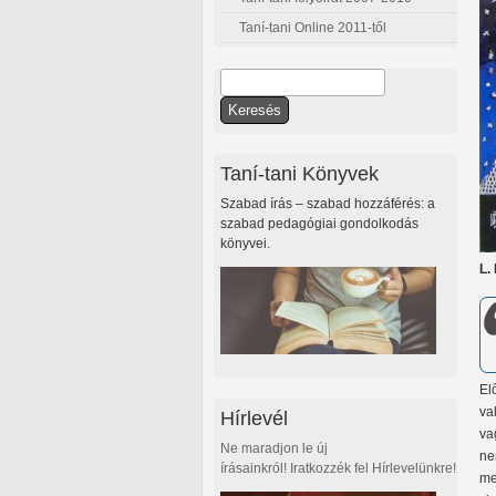
Taní-tani Online 2011-től
Keresés
Keresés űrlap
Taní-tani Könyvek
Szabad írás – szabad hozzáférés: a
szabad pedagógiai gondolkodás
könyvei.
L.
El
va
Hírlevél
va
Ne maradjon le új
ne
írásainkról! Iratkozzék fel Hírlevelünkre!
me