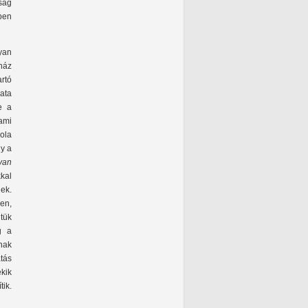
óság
pen
lyan
yház
rtó
data
e a
 ami
ola
gy a
yan
kkal
nek.
en,
tük
g a
nak
tás
kik
tik.