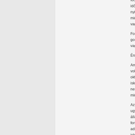
fo
id
ny
mi
va
Fo
go
va
Ér
Am
vo
ok
is
ne
mi
Az
ug
ál
fo
ad