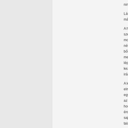
ni
Lá
má
A 
sz
mo
né
bő
me
lé
ke
ir
A 
el
eg
az
ho
ér
sa
ta