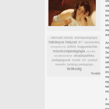
v
el
vi
ki
el
ki
me
ér
alternatív iskolák
drámapedagógia
hátrányos helyzet
IKT
iskolakritika
Az
külföld
magyartanítás
kompetencia
má
művészetpedagógia
nevelés
Se
oktatáspolitika
neveléstörténet
va
pedagógusok
romák
szabad
SNI
is
nevelés
tantárgy-pedagógia
el
örökség
ér
Tovább
me
eg
ke
mo
A 
me