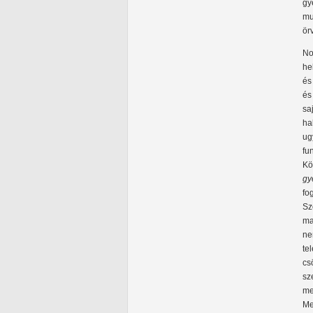
gy
mu
ör
No
he
és
és
sa
ha
ug
fu
Kö
gy
fo
Sz
ma
ne
te
cs
sz
me
Me