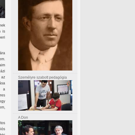
nek
 is
eri
mára
em.
aim
ázi
 az
Személyre szabott pedagógia
ása
k a
res
egy
em,
A Don
tos
iós