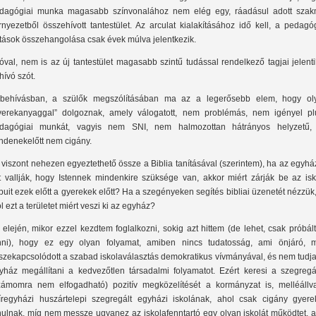
dagógiai munka magasabb színvonalához nem elég egy, ráadásul adott szak
rnyezetből összehívott tantestület. Az arculat kialakításához idő kell, a pedagó
tások összehangolása csak évek múlva jelentkezik.
óval, nem is az új tantestület magasabb szintű tudással rendelkező tagjai jelent
hívó szót.
behívásban, a szülők megszólításában ma az a legerősebb elem, hogy ol
yerekanyaggal” dolgoznak, amely válogatott, nem problémás, nem igényel pl
dagógiai munkát, vagyis nem SNI, nem halmozottan hátrányos helyzetű,
ndenekelőtt nem cigány.
 viszont nehezen egyeztethető össze a Biblia tanításával (szerintem), ha az egyh
t vallják, hogy Istennek mindenkire szüksége van, akkor miért zárják be az isk
puit ezek előtt a gyerekek előtt? Ha a szegényeken segítés bibliai üzenetét nézzük
ól ezt a területet miért veszi ki az egyház?
 elején, mikor ezzel kezdtem foglalkozni, sokig azt hittem (de lehet, csak próbá
nni), hogy ez egy olyan folyamat, amiben nincs tudatosság, ami önjáró, m
szekapcsolódott a szabad iskolaválasztás demokratikus vívmányával, és nem tudja
yház megállítani a kedvezőtlen társadalmi folyamatot. Ezért keresi a szegregá
zámomra nem elfogadható) pozitív megközelítését a kormányzat is, melléállv
íregyházi huszártelepi szegregált egyházi iskolának, ahol csak cigány gyere
nulnak, míg nem messze ugyanez az iskolafenntartó egy olyan iskolát működtet, a