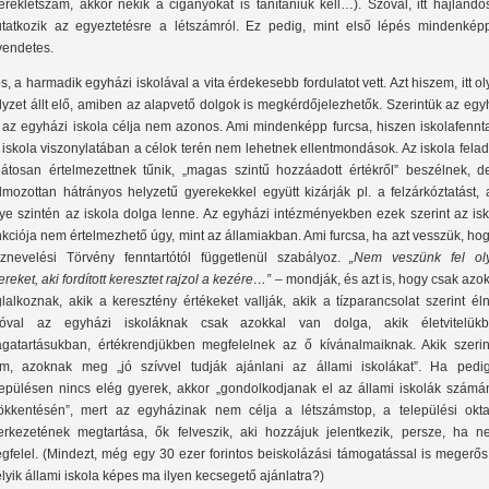
ereklétszám, akkor nekik a cigányokat is tanítaniuk kell…). Szóval, itt hajland
tatkozik az egyeztetésre a létszámról. Ez pedig, mint első lépés mindenkép
vendetes.
s, a harmadik egyházi iskolával a vita érdekesebb fordulatot vett. Azt hiszem, itt o
lyzet állt elő, amiben az alapvető dolgok is megkérdőjelezhetők. Szerintük az eg
 az egyházi iskola célja nem azonos. Ami mindenképp furcsa, hiszen iskolafennta
 iskola viszonylatában a célok terén nem lehetnek ellentmondások. Az iskola fela
játosan értelmezettnek tűnik, „magas szintű hozzáadott értékről” beszélnek, d
lmozottan hátrányos helyzetű gyerekekkel együtt kizárják pl. a felzárkóztatást,
ye szintén az iskola dolga lenne. Az egyházi intézményekben ezek szerint az isk
nkciója nem értelmezhető úgy, mint az államiakban. Ami furcsa, ha azt vesszük, ho
znevelési Törvény fenntartótól függetlenül szabályoz.
„Nem veszünk fel ol
ereket, aki fordított keresztet rajzol a kezére…”
– mondják, és azt is, hogy csak azo
glalkoznak, akik a keresztény értékeket vallják, akik a tízparancsolat szerint él
óval az egyházi iskoláknak csak azokkal van dolga, akik életvitelükb
gatartásukban, értékrendjükben megfelelnek az ő kívánalmaiknak. Akik szerin
m, azoknak meg „jó szívvel tudják ajánlani az állami iskolákat”. Ha pedi
lepülésen nincs elég gyerek, akkor „gondolkodjanak el az állami iskolák számá
ökkentésén”, mert az egyházinak nem célja a létszámstop, a települési okta
erkezetének megtartása, ők felveszik, aki hozzájuk jelentkezik, persze, ha ne
gfelel. (Mindezt, még egy 30 ezer forintos beiskolázási támogatással is megerősí
lyik állami iskola képes ma ilyen kecsegető ajánlatra?)