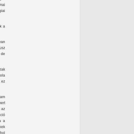
mai
giai
ik a
yan
usz
 de
ázak
ola
, ez
ltam
ert
 az
ció
a a
kek
hol