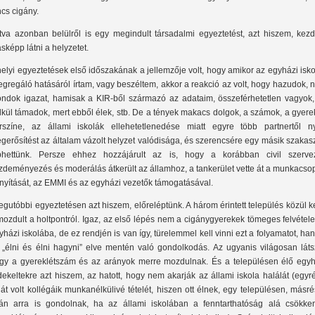
ncs cigány.
tva azonban belülről is egy megindult társadalmi egyeztetést, azt hiszem, kez
sképp látni a helyzetet.
helyi egyeztetések első időszakának a jellemzője volt, hogy amikor az egyházi isk
egregáló hatásáról írtam, vagy beszéltem, akkor a reakció az volt, hogy hazudok,
ndok igazat, hamisak a KIR-ből származó az adataim, összeférhetetlen vagyok,
lkül támadok, mert ebből élek, stb. De a tények makacs dolgok, a számok, a gyer
rszíne, az állami iskolák ellehetetlenedése miatt egyre több partnertől ny
gerősítést az általam vázolt helyzet valódisága, és szerencsére egy másik szaka
phettünk. Persze ehhez hozzájárult az is, hogy a korábban civil szervez
zdeményezés és moderálás átkerült az államhoz, a tankerület vette át a munkacso
ányítását, az EMMI és az egyházi vezetők támogatásával.
legutóbbi egyeztetésen azt hiszem, előreléptünk. A három érintett település közül k
mozdult a holtpontról. Igaz, az első lépés nem a cigánygyerekek tömeges felvétel
yházi iskolába, de ez rendjén is van így, türelemmel kell vinni ezt a folyamatot, h
 „élni és élni hagyni” elve mentén való gondolkodás. Az ugyanis világosan látsz
gy a gyereklétszám és az arányok merre mozdulnak. És a településen élő egyh
dekeltekre azt hiszem, az hatott, hogy nem akarják az állami iskola halálát (egyr
ját volt kollégáik munkanélkülivé tételét, hiszen ott élnek, egy településen, másré
lán arra is gondolnak, ha az állami iskolában a fenntarthatóság alá csökke