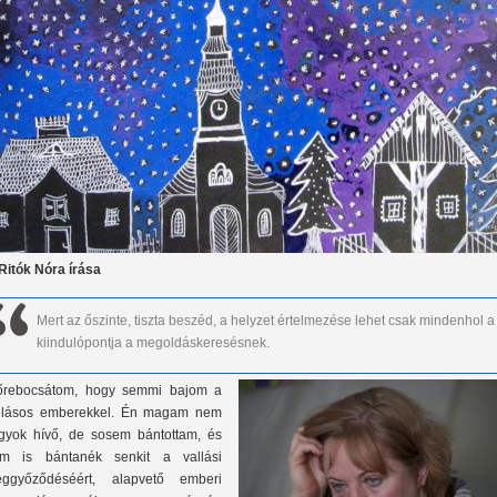
 Ritók Nóra írása
Mert az őszinte, tiszta beszéd, a helyzet értelmezése lehet csak mindenhol a
kiindulópontja a megoldáskeresésnek.
őrebocsátom, hogy semmi bajom a
llásos emberekkel. Én magam nem
gyok hívő, de sosem bántottam, és
m is bántanék senkit a vallási
ggyőződéséért, alapvető emberi