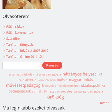
Olvasóterem
RSS – cikkek
RSS – kommentek
Szerzőink
Taní-tani Könyvek
Taní-tani folyóirat 2007-2010
Taní-tani Online 2011-től
Keresés űrlap
Keresés
hátrányos helyzet
alternatív iskolák
drámapedagógia
IKT
magyartanítás
iskolakritika
külföld
kompetencia
művészetpedagógia
oktatáspolitika
nevelés
neveléstörténet
pedagógusok
romák
szabad nevelés
tantárgy-pedagógia
SNI
örökség
Tovább
Ma leginkább ezeket olvassák