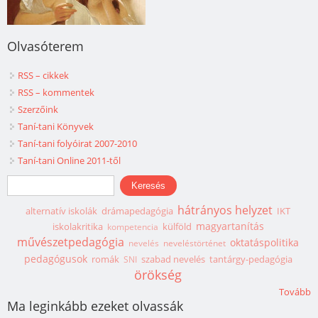
Olvasóterem
RSS – cikkek
RSS – kommentek
Szerzőink
Taní-tani Könyvek
Taní-tani folyóirat 2007-2010
Taní-tani Online 2011-től
Keresés űrlap
Keresés
hátrányos helyzet
alternatív iskolák
drámapedagógia
IKT
magyartanítás
iskolakritika
külföld
kompetencia
művészetpedagógia
oktatáspolitika
nevelés
neveléstörténet
pedagógusok
romák
szabad nevelés
tantárgy-pedagógia
SNI
örökség
Tovább
Ma leginkább ezeket olvassák