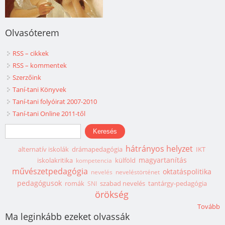
Olvasóterem
RSS – cikkek
RSS – kommentek
Szerzőink
Taní-tani Könyvek
Taní-tani folyóirat 2007-2010
Taní-tani Online 2011-től
Keresés űrlap
Keresés
hátrányos helyzet
alternatív iskolák
drámapedagógia
IKT
magyartanítás
iskolakritika
külföld
kompetencia
művészetpedagógia
oktatáspolitika
nevelés
neveléstörténet
pedagógusok
romák
szabad nevelés
tantárgy-pedagógia
SNI
örökség
Tovább
Ma leginkább ezeket olvassák