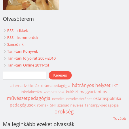
Olvasóterem
RSS – cikkek
RSS – kommentek
Szerzőink
Taní-tani Könyvek
Taní-tani folyóirat 2007-2010
Taní-tani Online 2011-től
Keresés űrlap
Keresés
hátrányos helyzet
alternatív iskolák
drámapedagógia
IKT
magyartanítás
iskolakritika
külföld
kompetencia
művészetpedagógia
oktatáspolitika
nevelés
neveléstörténet
pedagógusok
romák
szabad nevelés
tantárgy-pedagógia
SNI
örökség
Tovább
Ma leginkább ezeket olvassák