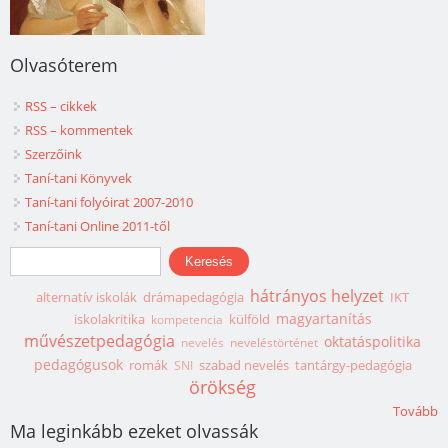
Olvasóterem
RSS – cikkek
RSS – kommentek
Szerzőink
Taní-tani Könyvek
Taní-tani folyóirat 2007-2010
Taní-tani Online 2011-től
Keresés űrlap
Keresés
hátrányos helyzet
alternatív iskolák
drámapedagógia
IKT
magyartanítás
iskolakritika
külföld
kompetencia
művészetpedagógia
oktatáspolitika
nevelés
neveléstörténet
pedagógusok
romák
szabad nevelés
tantárgy-pedagógia
SNI
örökség
Tovább
Ma leginkább ezeket olvassák