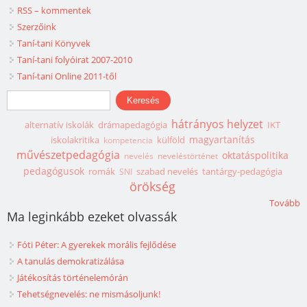
RSS – kommentek
Szerzőink
Taní-tani Könyvek
Taní-tani folyóirat 2007-2010
Taní-tani Online 2011-től
Keresés űrlap
Keresés
hátrányos helyzet
alternatív iskolák
drámapedagógia
IKT
magyartanítás
iskolakritika
külföld
kompetencia
művészetpedagógia
oktatáspolitika
nevelés
neveléstörténet
pedagógusok
romák
szabad nevelés
tantárgy-pedagógia
SNI
örökség
Tovább
Ma leginkább ezeket olvassák
Fóti Péter: A gyerekek morális fejlődése
A tanulás demokratizálása
Játékosítás történelemórán
Tehetségnevelés: ne mismásoljunk!