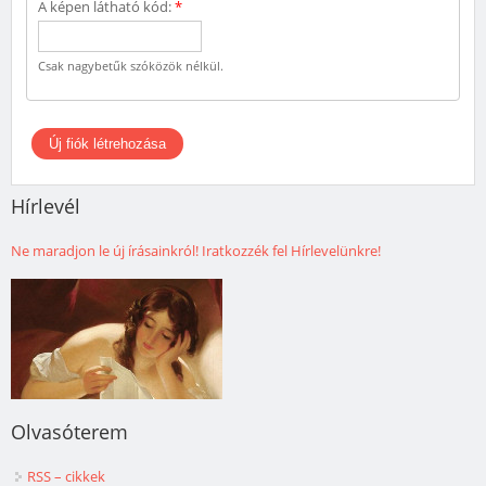
A képen látható kód:
*
Csak nagybetűk szóközök nélkül.
Hírlevél
Ne maradjon le új írásainkról! Iratkozzék fel Hírlevelünkre!
Olvasóterem
RSS – cikkek