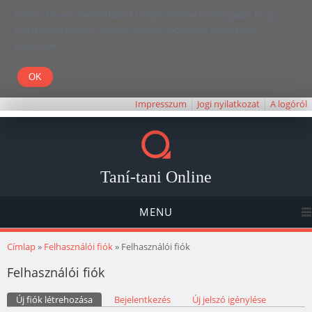
Kedves Olvasó! Weboldalunk böngészésével Ön elfogadja, hogy a
felhasználói élmény javítása céljából cookie-kat használunk.
Köszönjük!
Impresszum
Jogi nyilatkozat
A logóról
Taní-tani Online
MENU
Jelenlegi hely
Címlap
»
Felhasználói fiók
» Felhasználói fiók
Felhasználói fiók
Elsődleges fülek
Új fiók létrehozása
(aktív fül)
Bejelentkezés
Új jelszó igénylése