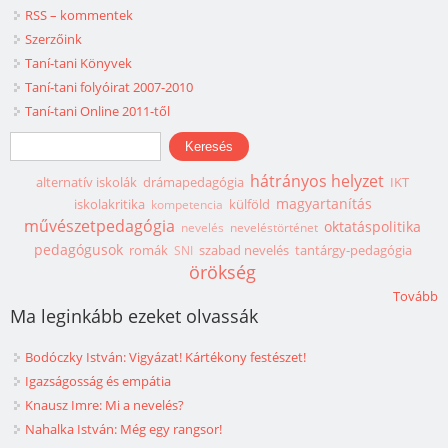
RSS – kommentek
Szerzőink
Taní-tani Könyvek
Taní-tani folyóirat 2007-2010
Taní-tani Online 2011-től
Keresés űrlap
Keresés
hátrányos helyzet
alternatív iskolák
drámapedagógia
IKT
magyartanítás
iskolakritika
külföld
kompetencia
művészetpedagógia
oktatáspolitika
nevelés
neveléstörténet
pedagógusok
romák
szabad nevelés
tantárgy-pedagógia
SNI
örökség
Tovább
Ma leginkább ezeket olvassák
Bodóczky István: Vigyázat! Kártékony festészet!
Igazságosság és empátia
Knausz Imre: Mi a nevelés?
Nahalka István: Még egy rangsor!