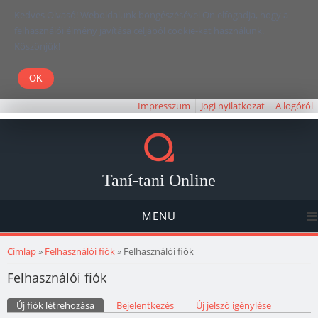
Kedves Olvasó! Weboldalunk böngészésével Ön elfogadja, hogy a
felhasználói élmény javítása céljából cookie-kat használunk.
Köszönjük!
Impresszum
Jogi nyilatkozat
A logóról
Taní-tani Online
MENU
Jelenlegi hely
Címlap
»
Felhasználói fiók
» Felhasználói fiók
Felhasználói fiók
Elsődleges fülek
Új fiók létrehozása
(aktív fül)
Bejelentkezés
Új jelszó igénylése