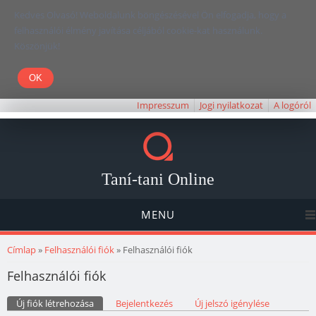
Kedves Olvasó! Weboldalunk böngészésével Ön elfogadja, hogy a
felhasználói élmény javítása céljából cookie-kat használunk.
Köszönjük!
Impresszum
Jogi nyilatkozat
A logóról
Taní-tani Online
MENU
Jelenlegi hely
Címlap
»
Felhasználói fiók
» Felhasználói fiók
Felhasználói fiók
Elsődleges fülek
Új fiók létrehozása
(aktív fül)
Bejelentkezés
Új jelszó igénylése