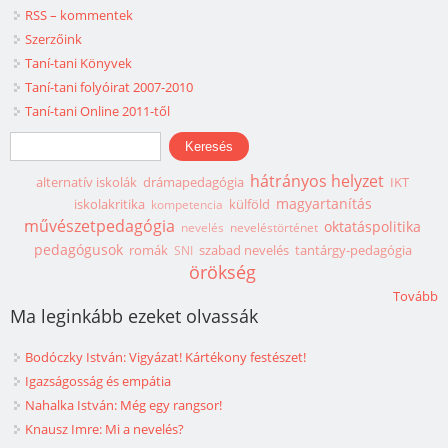
RSS – kommentek
Szerzőink
Taní-tani Könyvek
Taní-tani folyóirat 2007-2010
Taní-tani Online 2011-től
Keresés űrlap
Keresés
hátrányos helyzet
alternatív iskolák
drámapedagógia
IKT
magyartanítás
iskolakritika
külföld
kompetencia
művészetpedagógia
oktatáspolitika
nevelés
neveléstörténet
pedagógusok
romák
szabad nevelés
tantárgy-pedagógia
SNI
örökség
Tovább
Ma leginkább ezeket olvassák
Bodóczky István: Vigyázat! Kártékony festészet!
Igazságosság és empátia
Nahalka István: Még egy rangsor!
Knausz Imre: Mi a nevelés?