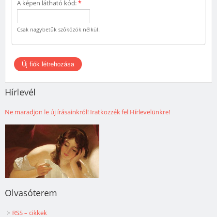
A képen látható kód:
*
Csak nagybetűk szóközök nélkül.
Hírlevél
Ne maradjon le új írásainkról! Iratkozzék fel Hírlevelünkre!
Olvasóterem
RSS – cikkek