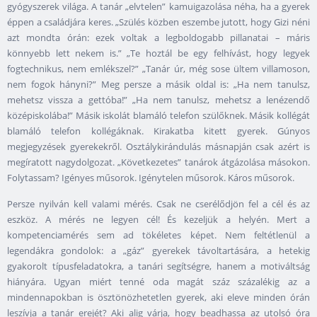
gyógyszerek világa. A tanár „elvtelen” kamuigazolása néha, ha a gyerek
éppen a családjára keres. „Szülés közben eszembe jutott, hogy Gizi néni
azt mondta órán: ezek voltak a legboldogabb pillanatai – máris
könnyebb lett nekem is.” „Te hoztál be egy felhívást, hogy legyek
fogtechnikus, nem emlékszel?” „Tanár úr, még sose ültem villamoson,
nem fogok hányni?” Meg persze a másik oldal is: „Ha nem tanulsz,
mehetsz vissza a gettóba!” „Ha nem tanulsz, mehetsz a lenézendő
középiskolába!” Másik iskolát blamáló telefon szülőknek. Másik kollégát
blamáló telefon kollégáknak. Kirakatba kitett gyerek. Gúnyos
megjegyzések gyerekekről. Osztálykirándulás másnapján csak azért is
megíratott nagydolgozat. „Következetes” tanárok átgázolása másokon.
Folytassam? Igényes műsorok. Igénytelen műsorok. Káros műsorok.
Persze nyilván kell valami mérés. Csak ne cserélődjön fel a cél és az
eszköz. A mérés ne legyen cél! És kezeljük a helyén. Mert a
kompetenciamérés sem ad tökéletes képet. Nem feltétlenül a
legendákra gondolok: a „gáz” gyerekek távoltartására, a hetekig
gyakorolt típusfeladatokra, a tanári segítségre, hanem a motiváltság
hiányára. Ugyan miért tenné oda magát száz százalékig az a
mindennapokban is ösztönözhetetlen gyerek, aki eleve minden órán
leszívja a tanár erejét? Aki alig várja, hogy beadhassa az utolsó óra