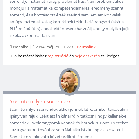
sorrendje matematikailag problematikus. Nem problematikus
mondjuk a matematika kompetenciamérési eredmény szerinti
sorrend, és a hozzáadott érték szerinti sem. Ám amikor valaki
amúgy matematikailag korrektnek tekinthető rangsort (akár a
PHÉ-re épülőt is) annak eldöntésére használja, hogy melyik a jó(!)
iskola, akkor már baj van.
Nahalka
|
2014. máj. 21. - 15:23
|
Permalink
A hozzászóláshoz
regisztráció
és
bejelentkezés
szükséges
Szerintem ilyen sorrendek
Szerintem ilyen sorrendek akkor jönnek létre, amikor társadalmi
igény van rájuk. Ezért aztán kár arról vitatkozni, hogy kellenek-e
sorrendek. Iskolarangsorok vannak és lesznek is. Pont. És ezeket
- az a gyanúm - továbbra sem Nahalka István fogja elkészíteni.
Szerintem vitakozni a következőkről érdemes: