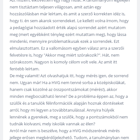
nem tisztáztam teljesen világosan, amit aztán egy
hozzászólásban már leírtam, és amit a szerző korrekten idéz is,
hogy ti. én sem akarok sorrendeket. Le kellett volna írnom, hogy
a pedagógiai hozzáadott érték alapú sorrendet azért mutatom
meg (mert egyébként tényleg ezért mutattam meg), hogy lássa
mindenki, mennyire problematikusak ezek a sorrendek. Ezt
elmulasztottam. Ez a vallomásom egyben válasz arra a szerzői
felvetésre is, hogy "Akkor meg miért szórakozik?". Hát, nem
szórakozom. Nagyon is komoly célom volt vele. Az amit itt
fentebb leírtam.
De még valamit! Azt olvashatjuk itt, hogy mérés igen, de sorrend
nem. Ugyan már! Ha a HVG nem tenné sorba a középiskolákat,
hanem csak közölné az összpontszámokat (mérés!), akkor
minden megbocsátható lenne? De a probléma éppen az, hogy a
szülők és a tanulók félinformációk alapján hoznak döntéseket
arról, hogy mi legyen a továbbtanulással. Annyira hülyék
lennének a gyerekek, meg a szülők, hogy a pontszámokból nem
tudnák kiolvasni, mely iskolák vannak az élen?
Arról már nem is beszélve, hogy a HVG módszerének mérés
jellege erősen megkérdőjelezhető. Tudom, a tanulmányban nem