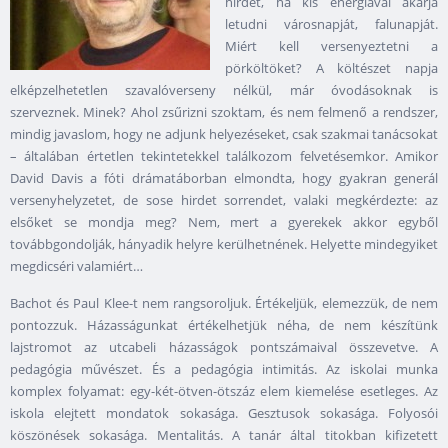
hirdet, ha kis energiával akarja
letudni városnapját, falunapját.
Miért kell versenyeztetni a
pörköltöket? A költészet napja
elképzelhetetlen szavalóverseny nélkül, már óvodásoknak is
szerveznek. Minek? Ahol zsűrizni szoktam, és nem felmenő a rendszer,
mindig javaslom, hogy ne adjunk helyezéseket, csak szakmai tanácsokat
– általában értetlen tekintetekkel találkozom felvetésemkor. Amikor
David Davis a fóti drámatáborban elmondta, hogy gyakran generál
versenyhelyzetet, de sose hirdet sorrendet, valaki megkérdezte: az
elsőket se mondja meg? Nem, mert a gyerekek akkor egyből
továbbgondolják, hányadik helyre kerülhetnének. Helyette mindegyiket
megdicséri valamiért…
Bachot és Paul Klee-t nem rangsoroljuk. Értékeljük, elemezzük, de nem
pontozzuk. Házasságunkat értékelhetjük néha, de nem készítünk
lajstromot az utcabeli házasságok pontszámaival összevetve. A
pedagógia művészet. És a pedagógia intimitás. Az iskolai munka
komplex folyamat: egy-két-ötven-ötszáz elem kiemelése esetleges. Az
iskola elejtett mondatok sokasága. Gesztusok sokasága. Folyosói
köszönések sokasága. Mentalitás. A tanár által titokban kifizetett