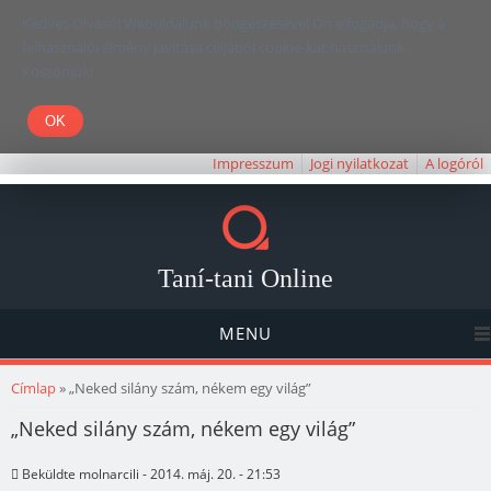
Kedves Olvasó! Weboldalunk böngészésével Ön elfogadja, hogy a
felhasználói élmény javítása céljából cookie-kat használunk.
Köszönjük!
Impresszum
Jogi nyilatkozat
A logóról
Taní-tani Online
MENU
Jelenlegi hely
Címlap
» „Neked silány szám, nékem egy világ”
„Neked silány szám, nékem egy világ”
Beküldte
molnarcili
- 2014. máj. 20. - 21:53