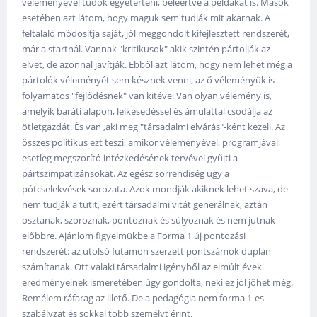
véleményével tudok egyetérteni, beleértve a példákat is. Mások
esetében azt látom, hogy maguk sem tudják mit akarnak. A
feltaláló módosítja saját, jól meggondolt kifejlesztett rendszerét,
már a startnál. Vannak "kritikusok" akik szintén pártolják az
elvet, de azonnal javítják. Ebből azt látom, hogy nem lehet még a
pártolók véleményét sem késznek venni, az ő véleményük is
folyamatos "fejlődésnek" van kitéve. Van olyan vélemény is,
amelyik baráti alapon, lelkesedéssel és ámulattal csodálja az
ötletgazdát. És van ,aki meg "társadalmi elvárás"-ként kezeli. Az
összes politikus ezt teszi, amikor véleményével, programjával,
esetleg megszorító intézkedésének tervével gyűjti a
pártszimpatizánsokat. Az egész sorrendiség ügy a
pótcselekvések sorozata. Azok mondják akiknek lehet szava, de
nem tudják a tutit, ezért társadalmi vitát generálnak, aztán
osztanak, szoroznak, pontoznak és súlyoznak és nem jutnak
előbbre. Ajánlom figyelmükbe a Forma 1 új pontozási
rendszerét: az utolsó futamon szerzett pontszámok duplán
számítanak. Ott valaki társadalmi igényből az elmúlt évek
eredményeinek ismeretében úgy gondolta, neki ez jól jöhet még.
Remélem ráfarag az illető. De a pedagógia nem forma 1-es
szabályzat és sokkal több személyt érint.