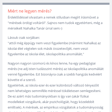
Miért ne legyen mérés?
Érdeklődéssel olvastam a remek stílusban megírt írásművet a
"mérések ördögi voltáról". Sajnos nem tudok egyetérteni, még a
mérsékelt Nahalka Tanár úrral sem:-)
Lássuk csak sorjában:
"attól még éppúgy nem veszi figyelembe (mármint Nahalka) az
iskolai élet végtelen sok másik összetevőjét, nem veszi
figyelembe az iskolai élet, iskolapolitika anomáliáit,"
Nagyon nagyon szomorú és kínos lenne, ha egy pedagógiai
mérés (ne adj isten tudásszint mérés) az iskolapolitika anomáliáit
venné figyelembe. Ezt bizonáyra csak a szebb hangzás kedvéért
követte el a szerző.
Egyetértek, az iskola ezer és ezer különböző változó tényezőit
nem lehetséges semmiféle méréssel tökéletesen semlegesíteni.
De ez azért más tudományokban is így van (akár fizikai
modelleket vizsgálunk, akár pszichológiát, hogy közelebbít
említsek). A mérések, az empirikus vizsgálatok a tudományosság