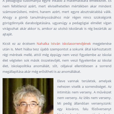
A pedagógia tudománya egyre inkább a matematikára emlékeztet. És
nem feltétlenül azért, mert elviselhetetlen mértékben akar mindent
számszerűsíteni, mérni, hanem azért, mert egyre absztraktabbá válik.
Ahogy a gömb tanulmányozásához már régen nincs szükségünk
görögdinnyék darabolgatására, ugyanúgy a pedagógiai elmélet vígan
virágozhat akár akkor is, amikor az utolsó iskolának is rég bezárták az
ajtaját.
Kicsit ez az érzésem
Nahalka István iskolasorrendjének
megjelenése
után is. Mert hiába tesz újabb szempontot a sokunk által kárhoztatott
régi mérések mellé, attól még éppúgy nem veszi figyelembe az iskolai
élet végtelen sok másik összetevőjét, nem veszi figyelembe az iskolai
élet, iskolapolitika anomáliáit, sőt, céljaival ellentétesen a sorrend
megállapítása akár még erősítheti is az anomáliákat.
Eleve vannak területek, amelyek
nehezen viselik a sorrendiséget. Az
intimitás nem verseny. A művészet
nem verseny. Az ízlés nem verseny.
Mi pedig állandóan versenyzünk:
egy kisváros, falu főzőversenyt