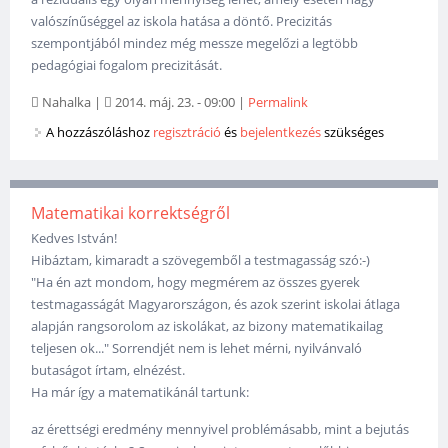
valószínűséggel az iskola hatása a döntő. Precizitás
szempontjából mindez még messze megelőzi a legtöbb
pedagógiai fogalom precizitását.
Nahalka
|
2014. máj. 23. - 09:00
|
Permalink
A hozzászóláshoz
regisztráció
és
bejelentkezés
szükséges
Matematikai korrektségről
Kedves István!
Hibáztam, kimaradt a szövegemből a testmagasság szó:-)
"Ha én azt mondom, hogy megmérem az összes gyerek
testmagasságát Magyarországon, és azok szerint iskolai átlaga
alapján rangsorolom az iskolákat, az bizony matematikailag
teljesen ok..." Sorrendjét nem is lehet mérni, nyilvánvaló
butaságot írtam, elnézést.
Ha már így a matematikánál tartunk:
az érettségi eredmény mennyivel problémásabb, mint a bejutás