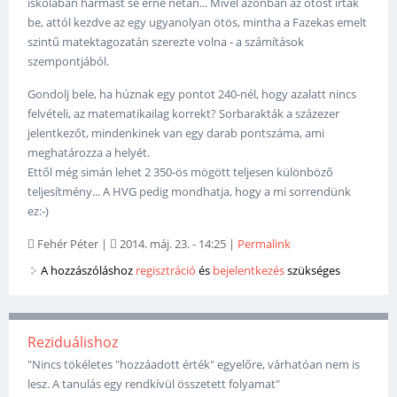
iskolában hármast se érne netán... Mivel azonban az ötöst írták
be, attól kezdve az egy ugyanolyan ötös, mintha a Fazekas emelt
szintű matektagozatán szerezte volna - a számítások
szempontjából.
Gondolj bele, ha húznak egy pontot 240-nél, hogy azalatt nincs
felvételi, az matematikailag korrekt? Sorbarakták a százezer
jelentkezőt, mindenkinek van egy darab pontszáma, ami
meghatározza a helyét.
Ettől még simán lehet 2 350-ös mögött teljesen különböző
teljesítmény... A HVG pedig mondhatja, hogy a mi sorrendünk
ez:-)
Fehér Péter
|
2014. máj. 23. - 14:25
|
Permalink
A hozzászóláshoz
regisztráció
és
bejelentkezés
szükséges
Reziduálishoz
"Nincs tökéletes "hozzáadott érték" egyelőre, várhatóan nem is
lesz. A tanulás egy rendkívül összetett folyamat"