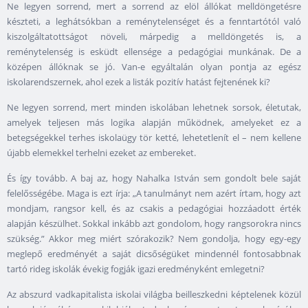
Ne legyen sorrend, mert a sorrend az elöl állókat melldöngetésre
készteti, a leghátsókban a reménytelenséget és a fenntartótól való
kiszolgáltatottságot növeli, márpedig a melldöngetés is, a
reménytelenség is esküdt ellensége a pedagógiai munkának. De a
középen állóknak se jó. Van-e egyáltalán olyan pontja az egész
iskolarendszernek, ahol ezek a listák pozitív hatást fejtenének ki?
Ne legyen sorrend, mert minden iskolában lehetnek sorsok, életutak,
amelyek teljesen más logika alapján működnek, amelyeket ez a
betegségekkel terhes iskolaügy tör ketté, lehetetlenít el – nem kellene
újabb elemekkel terhelni ezeket az embereket.
És így tovább. A baj az, hogy Nahalka István sem gondolt bele saját
felelősségébe. Maga is ezt írja: „A tanulmányt nem azért írtam, hogy azt
mondjam, rangsor kell, és az csakis a pedagógiai hozzáadott érték
alapján készülhet. Sokkal inkább azt gondolom, hogy rangsorokra nincs
szükség.” Akkor meg miért szórakozik? Nem gondolja, hogy egy-egy
meglepő eredményét a saját dicsőségüket mindennél fontosabbnak
tartó rideg iskolák évekig fogják igazi eredményként emlegetni?
Az abszurd vadkapitalista iskolai világba beilleszkedni képtelenek közül