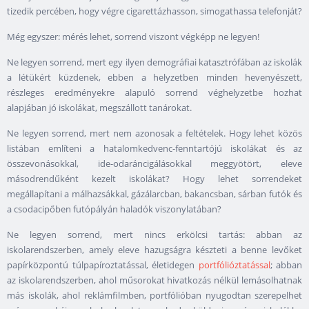
tizedik percében, hogy végre cigarettázhasson, simogathassa telefonját?
Még egyszer: mérés lehet, sorrend viszont végképp ne legyen!
Ne legyen sorrend, mert egy ilyen demográfiai katasztrófában az iskolák
a létükért küzdenek, ebben a helyzetben minden hevenyészett,
részleges eredményekre alapuló sorrend véghelyzetbe hozhat
alapjában jó iskolákat, megszállott tanárokat.
Ne legyen sorrend, mert nem azonosak a feltételek. Hogy lehet közös
listában említeni a hatalomkedvenc-fenntartójú iskolákat és az
összevonásokkal, ide-odaráncigálásokkal meggyötört, eleve
másodrendűként kezelt iskolákat? Hogy lehet sorrendeket
megállapítani a málhazsákkal, gázálarcban, bakancsban, sárban futók és
a csodacipőben futópályán haladók viszonylatában?
Ne legyen sorrend, mert nincs erkölcsi tartás: abban az
iskolarendszerben, amely eleve hazugságra készteti a benne levőket
papírközpontú túlpapíroztatással, életidegen
portfólióztatással
; abban
az iskolarendszerben, ahol műsorokat hivatkozás nélkül lemásolhatnak
más iskolák, ahol reklámfilmben, portfólióban nyugodtan szerepelhet