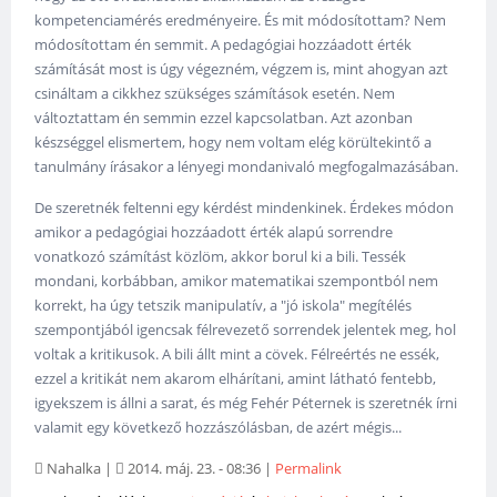
kompetenciamérés eredményeire. És mit módosítottam? Nem
módosítottam én semmit. A pedagógiai hozzáadott érték
számítását most is úgy végezném, végzem is, mint ahogyan azt
csináltam a cikkhez szükséges számítások esetén. Nem
változtattam én semmin ezzel kapcsolatban. Azt azonban
készséggel elismertem, hogy nem voltam elég körültekintő a
tanulmány írásakor a lényegi mondanivaló megfogalmazásában.
De szeretnék feltenni egy kérdést mindenkinek. Érdekes módon
amikor a pedagógiai hozzáadott érték alapú sorrendre
vonatkozó számítást közlöm, akkor borul ki a bili. Tessék
mondani, korbábban, amikor matematikai szempontból nem
korrekt, ha úgy tetszik manipulatív, a "jó iskola" megítélés
szempontjából igencsak félrevezető sorrendek jelentek meg, hol
voltak a kritikusok. A bili állt mint a cövek. Félreértés ne essék,
ezzel a kritikát nem akarom elhárítani, amint látható fentebb,
igyekszem is állni a sarat, és még Fehér Péternek is szeretnék írni
valamit egy következő hozzászólásban, de azért mégis...
Nahalka
|
2014. máj. 23. - 08:36
|
Permalink