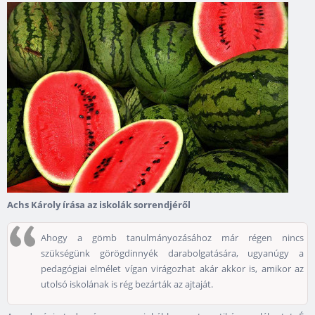
Achs Károly írása az iskolák sorrendjéről
Ahogy a gömb tanulmányozásához már régen nincs
szükségünk görögdinnyék darabolgatására, ugyanúgy a
pedagógiai elmélet vígan virágozhat akár akkor is, amikor az
utolsó iskolának is rég bezárták az ajtaját.