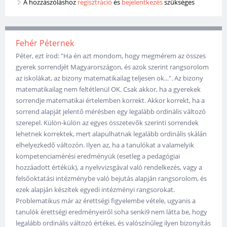
A hozzászóláshoz
regisztráció
és
bejelentkezés
szükséges
Fehér Péternek
Péter, ezt írod: "Ha én azt mondom, hogy megmérem az összes
gyerek sorrendjét Magyarországon, és azok szerint rangsorolom
az iskolákat, az bizony matematikailag teljesen ok...". Az bizony
matematikailag nem feltétlenül OK. Csak akkor, ha a gyerekek
sorrendje matematikai értelemben korrekt. Akkor korrekt, ha a
sorrend alapját jelentő mérésben egy legalább ordinális változó
szerepel. Külön-külön az egyes összetevők szerinti sorrendek
lehetnek korrektek, mert alapulhatnak legalább ordinális skálán
elhelyezkedő változón. Ilyen az, ha a tanulókat a valamelyik
kompetenciamérési eredményük (esetleg a pedagógiai
hozzáadott értékük), a nyelvvizsgával való rendelkezés, vagy a
felsőoktatási intézménybe való bejutás alapján rangsorolom, és
ezek alapján készítek egyedi intézményi rangsorokat.
Problematikus már az érettségi figyelembe vétele, ugyanis a
tanulók érettségi eredményeiről soha senki9 nem látta be, hogy
legalább ordinális változó értékei, és valószínűleg ilyen bizonyítás