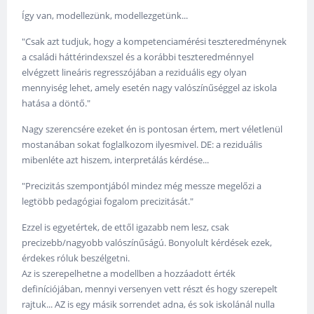
Így van, modellezünk, modellezgetünk...
"Csak azt tudjuk, hogy a kompetenciamérési teszteredménynek
a családi háttérindexszel és a korábbi teszteredménnyel
elvégzett lineáris regresszójában a reziduális egy olyan
mennyiség lehet, amely esetén nagy valószínűséggel az iskola
hatása a döntő."
Nagy szerencsére ezeket én is pontosan értem, mert véletlenül
mostanában sokat foglalkozom ilyesmivel. DE: a reziduális
mibenléte azt hiszem, interpretálás kérdése...
"Precizitás szempontjából mindez még messze megelőzi a
legtöbb pedagógiai fogalom precizitását."
Ezzel is egyetértek, de ettől igazabb nem lesz, csak
precizebb/nagyobb valószínűságú. Bonyolult kérdések ezek,
érdekes róluk beszélgetni.
Az is szerepelhetne a modellben a hozzáadott érték
definíciójában, mennyi versenyen vett részt és hogy szerepelt
rajtuk... AZ is egy másik sorrendet adna, és sok iskolánál nulla