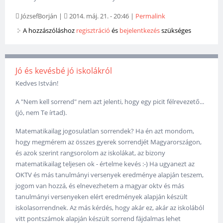
JózsefBorján
|
2014. máj. 21. - 20:46
|
Permalink
A hozzászóláshoz
regisztráció
és
bejelentkezés
szükséges
Jó és kevésbé jó iskolákról
Kedves István!
A "Nem kell sorrend" nem azt jelenti, hogy egy picit félrevezető...
(jó, nem Te írtad).
Matematikailag jogosulatlan sorrendek? Ha én azt mondom,
hogy megmérem az összes gyerek sorrendjét Magyarországon,
és azok szerint rangsorolom az iskolákat, az bizony
matematikailag teljesen ok - értelme kevés :-) Ha ugyanezt az
OKTV és más tanulmányi versenyek eredménye alapján teszem,
jogom van hozzá, és elnevezhetem a magyar oktv és más
tanulmányi versenyeken elért eredmények alapján készült
iskolasorrendnek. Az más kérdés, hogy akár ez, akár az iskolából
vitt pontszámok alapján készült sorrend fájdalmas lehet