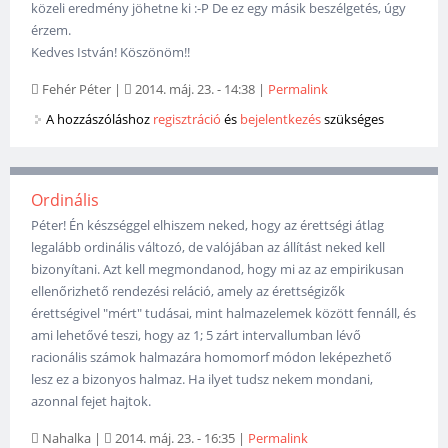
közeli eredmény jöhetne ki :-P De ez egy másik beszélgetés, úgy
érzem.
Kedves István! Köszönöm!!
Fehér Péter
|
2014. máj. 23. - 14:38
|
Permalink
A hozzászóláshoz
regisztráció
és
bejelentkezés
szükséges
Ordinális
Péter! Én készséggel elhiszem neked, hogy az érettségi átlag
legalább ordinális változó, de valójában az állítást neked kell
bizonyítani. Azt kell megmondanod, hogy mi az az empirikusan
ellenőrizhető rendezési reláció, amely az érettségizők
érettségivel "mért" tudásai, mint halmazelemek között fennáll, és
ami lehetővé teszi, hogy az 1; 5 zárt intervallumban lévő
racionális számok halmazára homomorf módon leképezhető
lesz ez a bizonyos halmaz. Ha ilyet tudsz nekem mondani,
azonnal fejet hajtok.
Nahalka
|
2014. máj. 23. - 16:35
|
Permalink