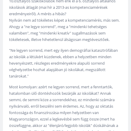
10.osztályos szakiskolások nem érik el a 6. osztályos általános
iskolások átlagát (mai hír a 2013-as kompetenciamérések
eredményeiről). A mérés a hibás?
Nyilván nem ad tökéletes képet a kompetenciamérés, más sem.
Ahogy a "ne legye sorrend", meg a "mindenki tehetséges
valamiben", meg "mindenki kreatív" sugallmazások sem
tökéletesek, illetve hihetetlenül álságosan megtévesztőek.
"Ne legyen sorrend, mert egy ilyen demográfiai katasztrófában
az iskolák a létükért küzdenek, ebben a helyzetben minden
hevenyészett, részleges eredményekre alapuló sorrend
véghelyzetbe hozhat alapjában jó iskolákat, megszállott
tanárokat."
Most komolyan: azért ne legyen sorrend, mert a fenntartók,
hatalomban ülő döntéshozók bezárják az iskolákat? Annak
semmi, de semmi köze a sorrendekhez, ez mindenki számára
nyilvánvaló, erről beszélni sem érdemes. Az, hogy az oktatás
fontossága és finanszírozása milyen helyzetben van
Magyarországon, ezzel a legkevésbé sem függ össze (mert ha
összefüggne, akkor az "élenjáró/legjobb iskolák" dúskálnának a