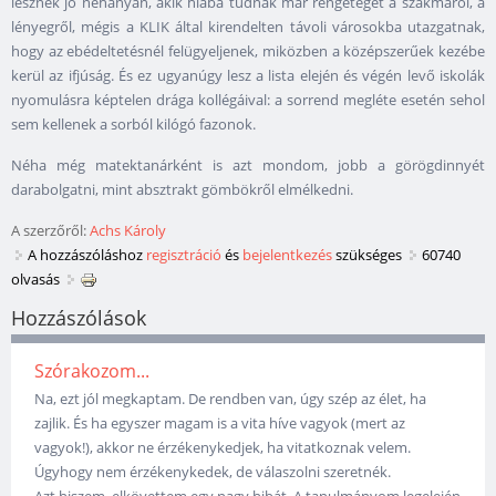
lesznek jó néhányan, akik hiába tudnak már rengeteget a szakmáról, a
lényegről, mégis a KLIK által kirendelten távoli városokba utazgatnak,
hogy az ebédeltetésnél felügyeljenek, miközben a középszerűek kezébe
kerül az ifjúság. És ez ugyanúgy lesz a lista elején és végén levő iskolák
nyomulásra képtelen drága kollégáival: a sorrend megléte esetén sehol
sem kellenek a sorból kilógó fazonok.
Néha még matektanárként is azt mondom, jobb a görögdinnyét
darabolgatni, mint absztrakt gömbökről elmélkedni.
A szerzőről:
Achs Károly
A hozzászóláshoz
regisztráció
és
bejelentkezés
szükséges
60740
olvasás
Hozzászólások
Szórakozom...
Na, ezt jól megkaptam. De rendben van, úgy szép az élet, ha
zajlik. És ha egyszer magam is a vita híve vagyok (mert az
vagyok!), akkor ne érzékenykedjek, ha vitatkoznak velem.
Úgyhogy nem érzékenykedek, de válaszolni szeretnék.
Azt hiszem, elkövettem egy nagy hibát. A tanulmányom legelején