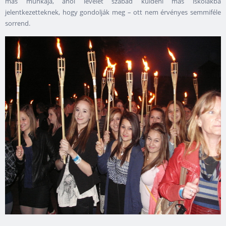
más munkája, ahol levelet szabad küldeni más iskolákba
jelentkezetteknek, hogy gondolják meg – ott nem érvényes semmiféle
sorrend.