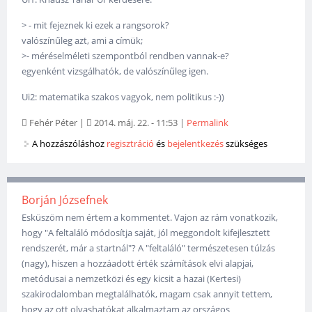
> - mit fejeznek ki ezek a rangsorok?
valószínűleg azt, ami a címük;
>- méréselméleti szempontból rendben vannak-e?
egyenként vizsgálhatók, de valószínűleg igen.
Ui2: matematika szakos vagyok, nem politikus :-))
Fehér Péter
|
2014. máj. 22. - 11:53
|
Permalink
A hozzászóláshoz
regisztráció
és
bejelentkezés
szükséges
Borján Józsefnek
Esküszöm nem értem a kommentet. Vajon az rám vonatkozik,
hogy "A feltaláló módosítja saját, jól meggondolt kifejlesztett
rendszerét, már a startnál"? A "feltaláló" természetesen túlzás
(nagy), hiszen a hozzáadott érték számítások elvi alapjai,
metódusai a nemzetközi és egy kicsit a hazai (Kertesi)
szakirodalomban megtalálhatók, magam csak annyit tettem,
hogy az ott olvashatókat alkalmaztam az országos