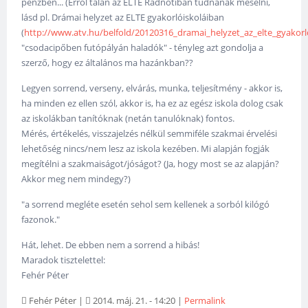
pénzben... (Erről talán az ELTE Radnótiban tudnának mesélni,
lásd pl. Drámai helyzet az ELTE gyakorlóiskoláiban
(
http://www.atv.hu/belfold/20120316_dramai_helyzet_az_elte_gyakorlo
"csodacipőben futópályán haladók" - tényleg azt gondolja a
szerző, hogy ez általános ma hazánkban??
Legyen sorrend, verseny, elvárás, munka, teljesítmény - akkor is,
ha minden ez ellen szól, akkor is, ha ez az egész iskola dolog csak
az iskolákban tanítóknak (netán tanulóknak) fontos.
Mérés, értékelés, visszajelzés nélkül semmiféle szakmai érvelési
lehetőség nincs/nem lesz az iskola kezében. Mi alapján fogják
megítélni a szakmaiságot/jóságot? (Ja, hogy most se az alapján?
Akkor meg nem mindegy?)
"a sorrend megléte esetén sehol sem kellenek a sorból kilógó
fazonok."
Hát, lehet. De ebben nem a sorrend a hibás!
Maradok tisztelettel:
Fehér Péter
Fehér Péter
|
2014. máj. 21. - 14:20
|
Permalink