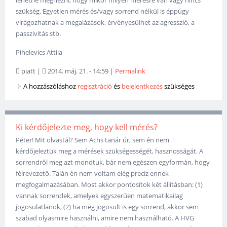
szükség. Egyetlen mérés és/vagy sorrend nélkül is éppúgy
virágozhatnak a megalázások, érvényesülhet az agresszió, a
passzivitás stb.
Pihelevics Attila
piatt
|
2014. máj. 21. - 14:59
|
Permalink
A hozzászóláshoz
regisztráció
és
bejelentkezés
szükséges
Ki kérdőjelezte meg, hogy kell mérés?
Péter! Mit olvastál? Sem Achs tanár úr, sem én nem
kérdőjeleztük meg a mérések szükségességét, hasznosságát. A
sorrendről meg azt mondtuk, bár nem egészen egyformán, hogy
félrevezető. Talán én nem voltam elég precíz ennek
megfogalmazásában. Most akkor pontosítok két állításban: (1)
vannak sorrendek, amelyek egyszerűen matematikailag
jogosulatlanok, (2) ha még jogosult is egy sorrend, akkor sem
szabad olyasmire használni, amire nem használható. A HVG