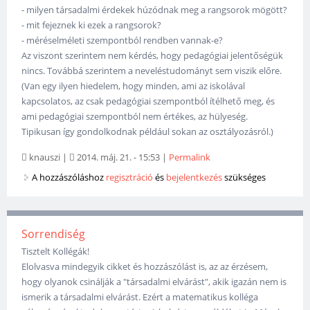
- milyen társadalmi érdekek húzódnak meg a rangsorok mögött?
- mit fejeznek ki ezek a rangsorok?
- méréselméleti szempontból rendben vannak-e?
Az viszont szerintem nem kérdés, hogy pedagógiai jelentőségük
nincs. Továbbá szerintem a neveléstudományt sem viszik előre.
(Van egy ilyen hiedelem, hogy minden, ami az iskolával
kapcsolatos, az csak pedagógiai szempontból ítélhető meg, és
ami pedagógiai szempontból nem értékes, az hülyeség.
Tipikusan így gondolkodnak például sokan az osztályozásról.)
knauszi
|
2014. máj. 21. - 15:53
|
Permalink
A hozzászóláshoz
regisztráció
és
bejelentkezés
szükséges
Sorrendiség
Tisztelt Kollégák!
Elolvasva mindegyik cikket és hozzászólást is, az az érzésem,
hogy olyanok csinálják a "társadalmi elvárást", akik igazán nem is
ismerik a társadalmi elvárást. Ezért a matematikus kolléga