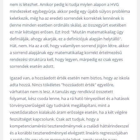
nem is létezhet. Amikor pedig ki tudja miylen alapon a HVG
mindezeket egybegyúrja, akkor pedig egy újabb súlyos probléma
keletkezik, még ha az eredeti sorrendek korrektek lennének is
(lenne minden esetben ordinális skála), az összegyúrt esetében
ez már kétséges erősen. Ezt írod: "Miután matematikailag úgy
definiálják, ahogy akarják, ez a definíciójuk alapján helytálló".
Hát, nem. Ha az a cél, hogy valamilyen sorrend jöjjön létre, akkor
a sorrend alapjának egy matematikailag korrekt értelmezésű
rendezési struktúra kell, hogy legyen, márpedig ez csak egyes
sorrendek esetén adott.
Igazad van, a hozzáadott érték esetén nem biztos, hogy az iskola
adta hozzá. Nincs tökéletes "hozzáadott érték" egyelőre,
várhatóan nem is lesz. A tanulás egy rendkívül összetett
folyamat, kész csoda lenne, ha a rá ható tényezőket és a hatások
törvényszerűségeit úgy tudnánk megállapítani, mint a
vezetődarabon kialakuló áram erőssége esetén, ha a két végére
feszültséget kapcsolunk. Csak azt tudjuk, hogy a
kompetenciamérési teszteredménynek a családi háttérindexszel
és a korábbi teszteredménnyel elvégzett lineáris regresszójában
a reziduális egy olyan mennyiség lehet, amely esetén nagy