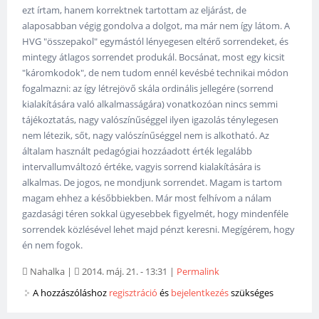
ezt írtam, hanem korrektnek tartottam az eljárást, de
alaposabban végig gondolva a dolgot, ma már nem így látom. A
HVG "összepakol" egymástól lényegesen eltérő sorrendeket, és
mintegy átlagos sorrendet produkál. Bocsánat, most egy kicsit
"káromkodok", de nem tudom ennél kevésbé technikai módon
fogalmazni: az így létrejövő skála ordinális jellegére (sorrend
kialakítására való alkalmasságára) vonatkozóan nincs semmi
tájékoztatás, nagy valószínűséggel ilyen igazolás ténylegesen
nem létezik, sőt, nagy valószínűséggel nem is alkotható. Az
általam használt pedagógiai hozzáadott érték legalább
intervallumváltozó értéke, vagyis sorrend kialakítására is
alkalmas. De jogos, ne mondjunk sorrendet. Magam is tartom
magam ehhez a későbbiekben. Már most felhívom a nálam
gazdasági téren sokkal ügyesebbek figyelmét, hogy mindenféle
sorrendek közlésével lehet majd pénzt keresni. Megígérem, hogy
én nem fogok.
Nahalka
|
2014. máj. 21. - 13:31
|
Permalink
A hozzászóláshoz
regisztráció
és
bejelentkezés
szükséges