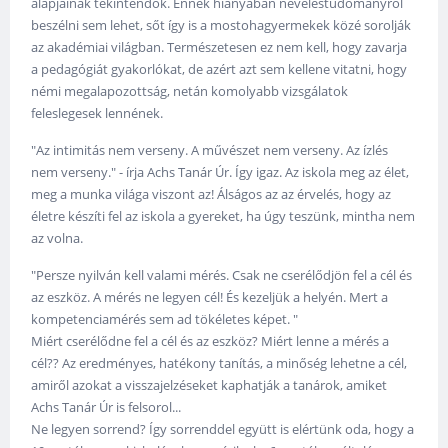
alapjainak tekintendők. Ennek hiányában neveléstudományról
beszélni sem lehet, sőt így is a mostohagyermekek közé sorolják
az akadémiai világban. Természetesen ez nem kell, hogy zavarja
a pedagógiát gyakorlókat, de azért azt sem kellene vitatni, hogy
némi megalapozottság, netán komolyabb vizsgálatok
feleslegesek lennének.
"Az intimitás nem verseny. A művészet nem verseny. Az ízlés
nem verseny." - írja Achs Tanár Úr. Így igaz. Az iskola meg az élet,
meg a munka világa viszont az! Álságos az az érvelés, hogy az
életre készíti fel az iskola a gyereket, ha úgy teszünk, mintha nem
az volna.
"Persze nyilván kell valami mérés. Csak ne cserélődjön fel a cél és
az eszköz. A mérés ne legyen cél! És kezeljük a helyén. Mert a
kompetenciamérés sem ad tökéletes képet. "
Miért cserélődne fel a cél és az eszköz? Miért lenne a mérés a
cél?? Az eredményes, hatékony tanítás, a minőség lehetne a cél,
amiről azokat a visszajelzéseket kaphatják a tanárok, amiket
Achs Tanár Úr is felsorol...
Ne legyen sorrend? Így sorrenddel együtt is elértünk oda, hogy a