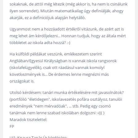
sokaknak, de attól még létezik (még akkor is, ha nem is csinálunk
ilyen sorrendet). Miután matematikailag úgy definiálják, ahogy
akarják, ez a definiciójuk alapján helytálló.
Ugyanmost nem a hozzáadott értékről vitázunk, de azért azt is
meg lehet ám kérdőjelezni... Honnan tudjuk, hogy az általa mért
többletet az iskola adta hozzá? :-)
Ha külföldi példákat veszünk, emlékezetem szerint
Angliában/Egyesül Királyságban is vannak iskola rangsorok
(iskolafelügyelők), csak ott ráadásul vannak komolyl
következmények is... De érdemes lenne megnézni más
országokat is.
Utolsó kérdésem: tanári munka értékelésére mit javasolnátok?
(portfólió "életidegen", iskolavezetés pofára osztályoz, tanulói
eredmények "nem mérvadóak", ... stb. Pedig egy csomó
tanárnak nem lenne szabad iskolában dolgozni :-((( )
Maradok tisztelettel:
FP
Ui1: Knausz Tanár Úr kérdésére: