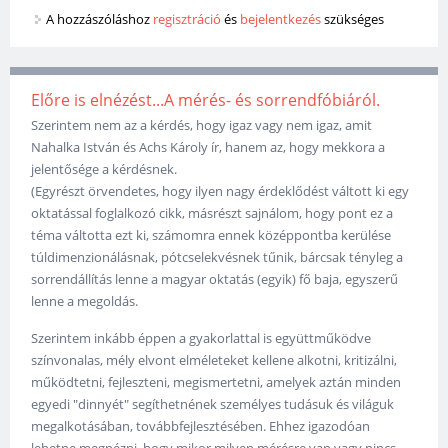
A hozzászóláshoz
regisztráció
és
bejelentkezés
szükséges
Előre is elnézést...A mérés- és sorrendfóbiáról.
Szerintem nem az a kérdés, hogy igaz vagy nem igaz, amit
Nahalka István és Achs Károly ír, hanem az, hogy mekkora a
jelentősége a kérdésnek.
(Egyrészt örvendetes, hogy ilyen nagy érdeklődést váltott ki egy
oktatással foglalkozó cikk, másrészt sajnálom, hogy pont ez a
téma váltotta ezt ki, számomra ennek középpontba kerülése
túldimenzionálásnak, pótcselekvésnek tűnik, bárcsak tényleg a
sorrendállítás lenne a magyar oktatás (egyik) fő baja, egyszerű
lenne a megoldás.
Szerintem inkább éppen a gyakorlattal is együttműködve
színvonalas, mély elvont elméleteket kellene alkotni, kritizálni,
működtetni, fejleszteni, megismertetni, amelyek aztán minden
egyedi "dinnyét" segíthetnének személyes tudásuk és világuk
megalkotásában, továbbfejlesztésében. Ehhez igazodóan
lehetne megnézni, hogy mikor milyen mérésre van vagy nincs