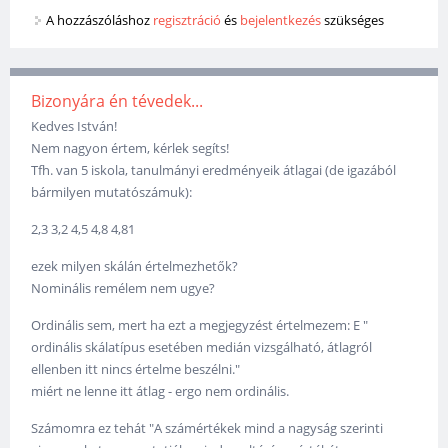
A hozzászóláshoz
regisztráció
és
bejelentkezés
szükséges
Bizonyára én tévedek...
Kedves István!
Nem nagyon értem, kérlek segíts!
Tfh. van 5 iskola, tanulmányi eredményeik átlagai (de igazából
bármilyen mutatószámuk):
2,3 3,2 4,5 4,8 4,81
ezek milyen skálán értelmezhetők?
Nominális remélem nem ugye?
Ordinális sem, mert ha ezt a megjegyzést értelmezem: E "
ordinális skálatípus esetében medián vizsgálható, átlagról
ellenben itt nincs értelme beszélni."
miért ne lenne itt átlag - ergo nem ordinális.
Számomra ez tehát "A számértékek mind a nagyság szerinti