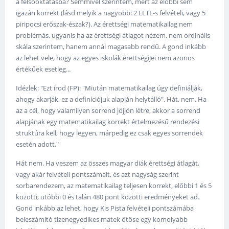
a felsőoktatásba? Semmivel szerintem, mert az előbbi sem
igazán korrekt (lásd melyik a nagyobb: 2 ELTE-s felvételi, vagy 5
piripocsi erőszak-észak?). Az érettségi matematikailag nem
problémás, ugyanis ha az érettségi átlagot nézem, nem ordinális
skála szerintem, hanem annál magasabb rendű. A gond inkább
az lehet vele, hogy az egyes iskolák érettségijei nem azonos
értékűek esetleg...
Idézlek: "Ezt írod (FP): "Miután matematikailag úgy definiálják,
ahogy akarják, ez a definíciójuk alapján helytálló". Hát, nem. Ha
az a cél, hogy valamilyen sorrend jöjjön létre, akkor a sorrend
alapjának egy matematikailag korrekt értelmezésű rendezési
struktúra kell, hogy legyen, márpedig ez csak egyes sorrendek
esetén adott."
Hát nem. Ha veszem az összes magyar diák érettségi átlagát,
vagy akár felvételi pontszámait, és azt nagyság szerint
sorbarendezem, az matematikailag teljesen korrekt, előbbi 1 és 5
közötti, utóbbi 0 és talán 480 pont közötti eredményeket ad.
Gond inkább az lehet, hogy Kis Pista felvételi pontszámába
beleszámító tizenegyedikes matek ötöse egy komolyabb