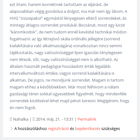
ezt írtam, hanem korrektnek tartottam az eljárást, de
alaposabban végig gondolva a dolgot, ma már nem így látom. A
HVG "összepakol" egymástól lényegesen eltérő sorrendeket, és
mintegy átlagos sorrendet produkál. Bocsánat, most egy kicsit
"káromkodok", de nem tudom ennél kevésbé technikai módon
fogalmazni: az így létrejövő skála ordinális jellegére (sorrend
kialakítására való alkalmasságára) vonatkozóan nincs semmi
tájékoztatás, nagy valószínűséggel ilyen igazolás ténylegesen
nem létezik, sőt, nagy valószínűséggel nem is alkotható. Az
általam használt pedagógiai hozzáadott érték legalább
intervallumváltozó értéke, vagyis sorrend kialakítására is
alkalmas. De jogos, ne mondjunk sorrendet. Magam is tartom
magam ehhez a későbbiekben. Már most felhívom a nálam
gazdasági téren sokkal ügyesebbek figyelmét, hogy mindenféle
sorrendek közlésével lehet majd pénzt keresni. Megígérem, hogy
én nem fogok.
Nahalka
|
2014. máj. 21. - 13:31
|
Permalink
A hozzászóláshoz
regisztráció
és
bejelentkezés
szükséges