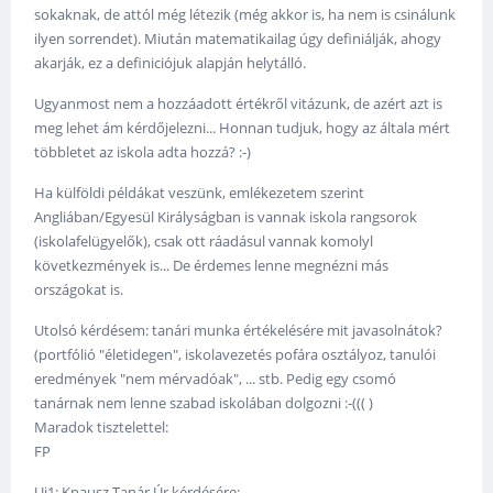
sokaknak, de attól még létezik (még akkor is, ha nem is csinálunk
ilyen sorrendet). Miután matematikailag úgy definiálják, ahogy
akarják, ez a definiciójuk alapján helytálló.
Ugyanmost nem a hozzáadott értékről vitázunk, de azért azt is
meg lehet ám kérdőjelezni... Honnan tudjuk, hogy az általa mért
többletet az iskola adta hozzá? :-)
Ha külföldi példákat veszünk, emlékezetem szerint
Angliában/Egyesül Királyságban is vannak iskola rangsorok
(iskolafelügyelők), csak ott ráadásul vannak komolyl
következmények is... De érdemes lenne megnézni más
országokat is.
Utolsó kérdésem: tanári munka értékelésére mit javasolnátok?
(portfólió "életidegen", iskolavezetés pofára osztályoz, tanulói
eredmények "nem mérvadóak", ... stb. Pedig egy csomó
tanárnak nem lenne szabad iskolában dolgozni :-((( )
Maradok tisztelettel:
FP
Ui1: Knausz Tanár Úr kérdésére: