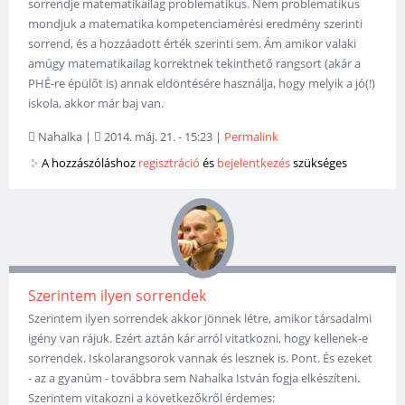
sorrendje matematikailag problematikus. Nem problematikus
mondjuk a matematika kompetenciamérési eredmény szerinti
sorrend, és a hozzáadott érték szerinti sem. Ám amikor valaki
amúgy matematikailag korrektnek tekinthető rangsort (akár a
PHÉ-re épülőt is) annak eldöntésére használja, hogy melyik a jó(!)
iskola, akkor már baj van.
Nahalka
|
2014. máj. 21. - 15:23
|
Permalink
A hozzászóláshoz
regisztráció
és
bejelentkezés
szükséges
Szerintem ilyen sorrendek
Szerintem ilyen sorrendek akkor jönnek létre, amikor társadalmi
igény van rájuk. Ezért aztán kár arról vitatkozni, hogy kellenek-e
sorrendek. Iskolarangsorok vannak és lesznek is. Pont. És ezeket
- az a gyanúm - továbbra sem Nahalka István fogja elkészíteni.
Szerintem vitakozni a következőkről érdemes: