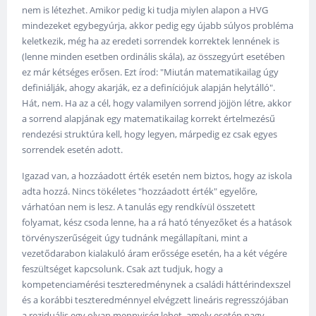
nem is létezhet. Amikor pedig ki tudja miylen alapon a HVG
mindezeket egybegyúrja, akkor pedig egy újabb súlyos probléma
keletkezik, még ha az eredeti sorrendek korrektek lennének is
(lenne minden esetben ordinális skála), az összegyúrt esetében
ez már kétséges erősen. Ezt írod: "Miután matematikailag úgy
definiálják, ahogy akarják, ez a definíciójuk alapján helytálló".
Hát, nem. Ha az a cél, hogy valamilyen sorrend jöjjön létre, akkor
a sorrend alapjának egy matematikailag korrekt értelmezésű
rendezési struktúra kell, hogy legyen, márpedig ez csak egyes
sorrendek esetén adott.
Igazad van, a hozzáadott érték esetén nem biztos, hogy az iskola
adta hozzá. Nincs tökéletes "hozzáadott érték" egyelőre,
várhatóan nem is lesz. A tanulás egy rendkívül összetett
folyamat, kész csoda lenne, ha a rá ható tényezőket és a hatások
törvényszerűségeit úgy tudnánk megállapítani, mint a
vezetődarabon kialakuló áram erőssége esetén, ha a két végére
feszültséget kapcsolunk. Csak azt tudjuk, hogy a
kompetenciamérési teszteredménynek a családi háttérindexszel
és a korábbi teszteredménnyel elvégzett lineáris regresszójában
a reziduális egy olyan mennyiség lehet, amely esetén nagy