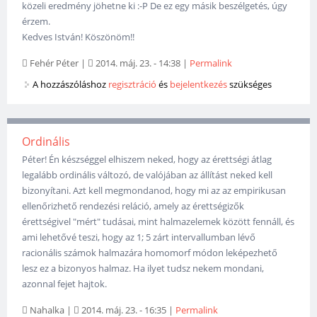
közeli eredmény jöhetne ki :-P De ez egy másik beszélgetés, úgy
érzem.
Kedves István! Köszönöm!!
Fehér Péter
|
2014. máj. 23. - 14:38
|
Permalink
A hozzászóláshoz
regisztráció
és
bejelentkezés
szükséges
Ordinális
Péter! Én készséggel elhiszem neked, hogy az érettségi átlag
legalább ordinális változó, de valójában az állítást neked kell
bizonyítani. Azt kell megmondanod, hogy mi az az empirikusan
ellenőrizhető rendezési reláció, amely az érettségizők
érettségivel "mért" tudásai, mint halmazelemek között fennáll, és
ami lehetővé teszi, hogy az 1; 5 zárt intervallumban lévő
racionális számok halmazára homomorf módon leképezhető
lesz ez a bizonyos halmaz. Ha ilyet tudsz nekem mondani,
azonnal fejet hajtok.
Nahalka
|
2014. máj. 23. - 16:35
|
Permalink