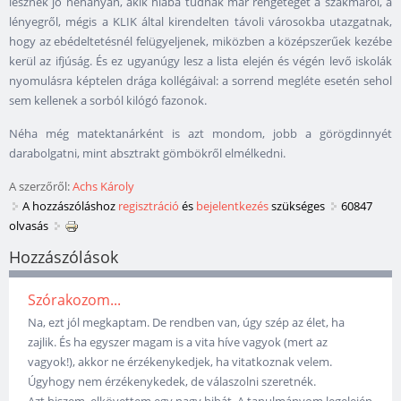
lesznek jó néhányan, akik hiába tudnak már rengeteget a szakmáról, a
lényegről, mégis a KLIK által kirendelten távoli városokba utazgatnak,
hogy az ebédeltetésnél felügyeljenek, miközben a középszerűek kezébe
kerül az ifjúság. És ez ugyanúgy lesz a lista elején és végén levő iskolák
nyomulásra képtelen drága kollégáival: a sorrend megléte esetén sehol
sem kellenek a sorból kilógó fazonok.
Néha még matektanárként is azt mondom, jobb a görögdinnyét
darabolgatni, mint absztrakt gömbökről elmélkedni.
A szerzőről:
Achs Károly
A hozzászóláshoz
regisztráció
és
bejelentkezés
szükséges
60847
olvasás
Hozzászólások
Szórakozom...
Na, ezt jól megkaptam. De rendben van, úgy szép az élet, ha
zajlik. És ha egyszer magam is a vita híve vagyok (mert az
vagyok!), akkor ne érzékenykedjek, ha vitatkoznak velem.
Úgyhogy nem érzékenykedek, de válaszolni szeretnék.
Azt hiszem, elkövettem egy nagy hibát. A tanulmányom legelején