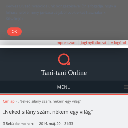
Kedves Olvasó! Weboldalunk böngészésével Ön elfogadja, hogy a
felhasználói élmény javítása céljából cookie-kat használunk.
Köszönjük!
Impresszum
Jogi nyilatkozat
A logóról
Taní-tani Online
MENU
Jelenlegi hely
Címlap
» „Neked silány szám, nékem egy világ”
„Neked silány szám, nékem egy világ”
Beküldte
molnarcili
- 2014. máj. 20. - 21:53