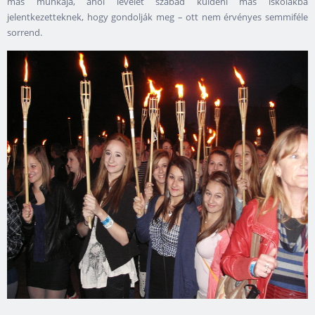
más munkája, ahol levelet szabad küldeni más iskolákba
jelentkezetteknek, hogy gondolják meg – ott nem érvényes semmiféle
sorrend.