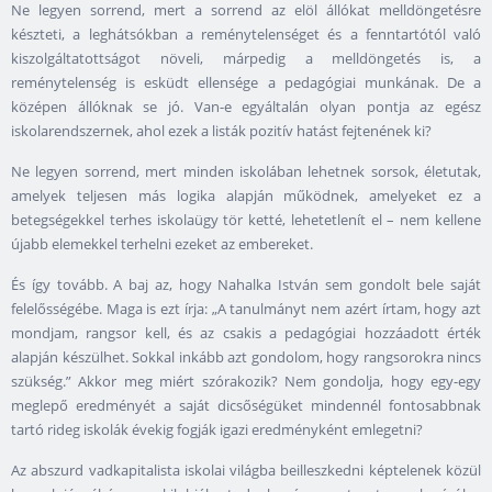
Ne legyen sorrend, mert a sorrend az elöl állókat melldöngetésre
készteti, a leghátsókban a reménytelenséget és a fenntartótól való
kiszolgáltatottságot növeli, márpedig a melldöngetés is, a
reménytelenség is esküdt ellensége a pedagógiai munkának. De a
középen állóknak se jó. Van-e egyáltalán olyan pontja az egész
iskolarendszernek, ahol ezek a listák pozitív hatást fejtenének ki?
Ne legyen sorrend, mert minden iskolában lehetnek sorsok, életutak,
amelyek teljesen más logika alapján működnek, amelyeket ez a
betegségekkel terhes iskolaügy tör ketté, lehetetlenít el – nem kellene
újabb elemekkel terhelni ezeket az embereket.
És így tovább. A baj az, hogy Nahalka István sem gondolt bele saját
felelősségébe. Maga is ezt írja: „A tanulmányt nem azért írtam, hogy azt
mondjam, rangsor kell, és az csakis a pedagógiai hozzáadott érték
alapján készülhet. Sokkal inkább azt gondolom, hogy rangsorokra nincs
szükség.” Akkor meg miért szórakozik? Nem gondolja, hogy egy-egy
meglepő eredményét a saját dicsőségüket mindennél fontosabbnak
tartó rideg iskolák évekig fogják igazi eredményként emlegetni?
Az abszurd vadkapitalista iskolai világba beilleszkedni képtelenek közül