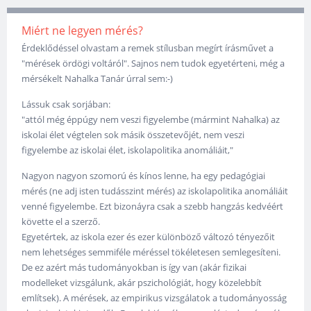
Miért ne legyen mérés?
Érdeklődéssel olvastam a remek stílusban megírt írásművet a
"mérések ördögi voltáról". Sajnos nem tudok egyetérteni, még a
mérsékelt Nahalka Tanár úrral sem:-)
Lássuk csak sorjában:
"attól még éppúgy nem veszi figyelembe (mármint Nahalka) az
iskolai élet végtelen sok másik összetevőjét, nem veszi
figyelembe az iskolai élet, iskolapolitika anomáliáit,"
Nagyon nagyon szomorú és kínos lenne, ha egy pedagógiai
mérés (ne adj isten tudásszint mérés) az iskolapolitika anomáliáit
venné figyelembe. Ezt bizonáyra csak a szebb hangzás kedvéért
követte el a szerző.
Egyetértek, az iskola ezer és ezer különböző változó tényezőit
nem lehetséges semmiféle méréssel tökéletesen semlegesíteni.
De ez azért más tudományokban is így van (akár fizikai
modelleket vizsgálunk, akár pszichológiát, hogy közelebbít
említsek). A mérések, az empirikus vizsgálatok a tudományosság