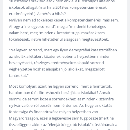
10.osztályos szakiskolások nem érik el a 6. osztályos általános
iskolások átlagát (mai hír a 2013-as kompetenciamérések
eredményeiről). A mérés a hibás?
Nyilván nem ad tökéletes képet a kompetenciamérés, más sem.
Ahogy a "ne legye sorrend", meg a "mindenki tehetséges
valamiben", meg "mindenki kreatív" sugallmazások sem
tökéletesek, illetve hihetetlenül álságosan megtévesztőek.
"Ne legyen sorrend, mert egy ilyen demográfiai katasztrófában
az iskolák a létükért küzdenek, ebben a helyzetben minden
hevenyészett, részleges eredményekre alapuló sorrend
véghelyzetbe hozhat alapjában jó iskolákat, megszállott
tanárokat."
Most komolyan: azért ne legyen sorrend, mert a fenntartók,
hatalomban ülő döntéshozók bezárják az iskolákat? Annak
semmi, de semmi köze a sorrendekhez, ez mindenki számára
nyilvánvaló, erről beszélni sem érdemes. Az, hogy az oktatás
fontossága és finanszírozása milyen helyzetben van
Magyarországon, ezzel a legkevésbé sem függ össze (mert ha
összefüggne, akkor az "élenjáró/legjobb iskolák" dúskálnának a