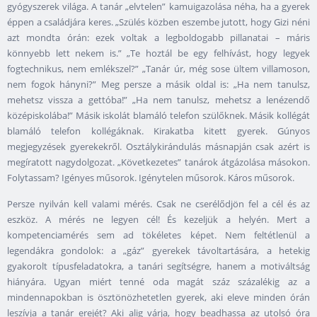
gyógyszerek világa. A tanár „elvtelen” kamuigazolása néha, ha a gyerek
éppen a családjára keres. „Szülés közben eszembe jutott, hogy Gizi néni
azt mondta órán: ezek voltak a legboldogabb pillanatai – máris
könnyebb lett nekem is.” „Te hoztál be egy felhívást, hogy legyek
fogtechnikus, nem emlékszel?” „Tanár úr, még sose ültem villamoson,
nem fogok hányni?” Meg persze a másik oldal is: „Ha nem tanulsz,
mehetsz vissza a gettóba!” „Ha nem tanulsz, mehetsz a lenézendő
középiskolába!” Másik iskolát blamáló telefon szülőknek. Másik kollégát
blamáló telefon kollégáknak. Kirakatba kitett gyerek. Gúnyos
megjegyzések gyerekekről. Osztálykirándulás másnapján csak azért is
megíratott nagydolgozat. „Következetes” tanárok átgázolása másokon.
Folytassam? Igényes műsorok. Igénytelen műsorok. Káros műsorok.
Persze nyilván kell valami mérés. Csak ne cserélődjön fel a cél és az
eszköz. A mérés ne legyen cél! És kezeljük a helyén. Mert a
kompetenciamérés sem ad tökéletes képet. Nem feltétlenül a
legendákra gondolok: a „gáz” gyerekek távoltartására, a hetekig
gyakorolt típusfeladatokra, a tanári segítségre, hanem a motiváltság
hiányára. Ugyan miért tenné oda magát száz százalékig az a
mindennapokban is ösztönözhetetlen gyerek, aki eleve minden órán
leszívja a tanár erejét? Aki alig várja, hogy beadhassa az utolsó óra