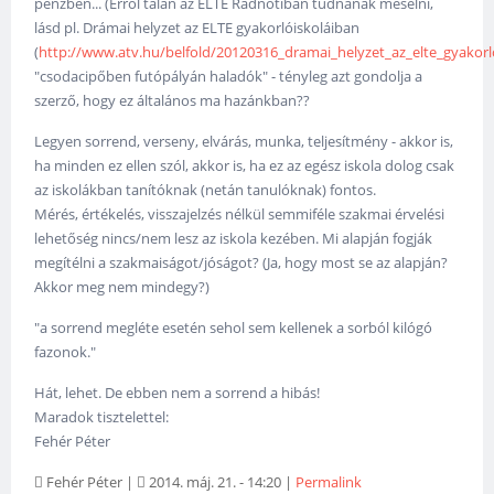
pénzben... (Erről talán az ELTE Radnótiban tudnának mesélni,
lásd pl. Drámai helyzet az ELTE gyakorlóiskoláiban
(
http://www.atv.hu/belfold/20120316_dramai_helyzet_az_elte_gyakorlo
"csodacipőben futópályán haladók" - tényleg azt gondolja a
szerző, hogy ez általános ma hazánkban??
Legyen sorrend, verseny, elvárás, munka, teljesítmény - akkor is,
ha minden ez ellen szól, akkor is, ha ez az egész iskola dolog csak
az iskolákban tanítóknak (netán tanulóknak) fontos.
Mérés, értékelés, visszajelzés nélkül semmiféle szakmai érvelési
lehetőség nincs/nem lesz az iskola kezében. Mi alapján fogják
megítélni a szakmaiságot/jóságot? (Ja, hogy most se az alapján?
Akkor meg nem mindegy?)
"a sorrend megléte esetén sehol sem kellenek a sorból kilógó
fazonok."
Hát, lehet. De ebben nem a sorrend a hibás!
Maradok tisztelettel:
Fehér Péter
Fehér Péter
|
2014. máj. 21. - 14:20
|
Permalink