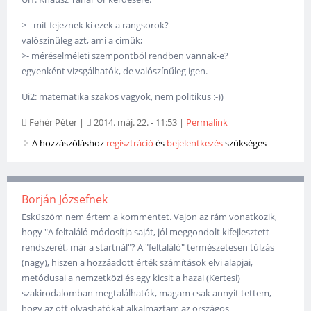
> - mit fejeznek ki ezek a rangsorok?
valószínűleg azt, ami a címük;
>- méréselméleti szempontból rendben vannak-e?
egyenként vizsgálhatók, de valószínűleg igen.
Ui2: matematika szakos vagyok, nem politikus :-))
Fehér Péter
|
2014. máj. 22. - 11:53
|
Permalink
A hozzászóláshoz
regisztráció
és
bejelentkezés
szükséges
Borján Józsefnek
Esküszöm nem értem a kommentet. Vajon az rám vonatkozik,
hogy "A feltaláló módosítja saját, jól meggondolt kifejlesztett
rendszerét, már a startnál"? A "feltaláló" természetesen túlzás
(nagy), hiszen a hozzáadott érték számítások elvi alapjai,
metódusai a nemzetközi és egy kicsit a hazai (Kertesi)
szakirodalomban megtalálhatók, magam csak annyit tettem,
hogy az ott olvashatókat alkalmaztam az országos