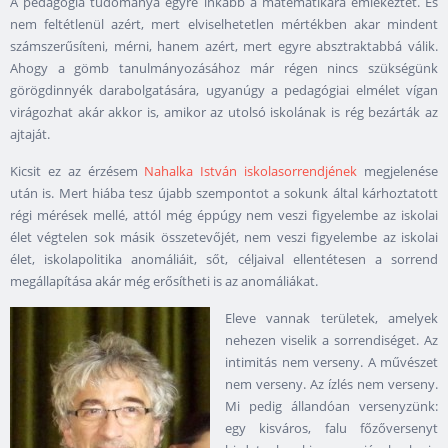
A pedagógia tudománya egyre inkább a matematikára emlékeztet. És
nem feltétlenül azért, mert elviselhetetlen mértékben akar mindent
számszerűsíteni, mérni, hanem azért, mert egyre absztraktabbá válik.
Ahogy a gömb tanulmányozásához már régen nincs szükségünk
görögdinnyék darabolgatására, ugyanúgy a pedagógiai elmélet vígan
virágozhat akár akkor is, amikor az utolsó iskolának is rég bezárták az
ajtaját.
Kicsit ez az érzésem
Nahalka István iskolasorrendjének
megjelenése
után is. Mert hiába tesz újabb szempontot a sokunk által kárhoztatott
régi mérések mellé, attól még éppúgy nem veszi figyelembe az iskolai
élet végtelen sok másik összetevőjét, nem veszi figyelembe az iskolai
élet, iskolapolitika anomáliáit, sőt, céljaival ellentétesen a sorrend
megállapítása akár még erősítheti is az anomáliákat.
Eleve vannak területek, amelyek
nehezen viselik a sorrendiséget. Az
intimitás nem verseny. A művészet
nem verseny. Az ízlés nem verseny.
Mi pedig állandóan versenyzünk:
egy kisváros, falu főzőversenyt