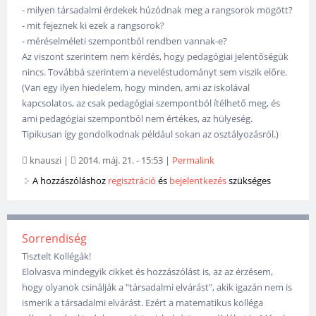
- milyen társadalmi érdekek húzódnak meg a rangsorok mögött?
- mit fejeznek ki ezek a rangsorok?
- méréselméleti szempontból rendben vannak-e?
Az viszont szerintem nem kérdés, hogy pedagógiai jelentőségük
nincs. Továbbá szerintem a neveléstudományt sem viszik előre.
(Van egy ilyen hiedelem, hogy minden, ami az iskolával
kapcsolatos, az csak pedagógiai szempontból ítélhető meg, és
ami pedagógiai szempontból nem értékes, az hülyeség.
Tipikusan így gondolkodnak például sokan az osztályozásról.)
knauszi
|
2014. máj. 21. - 15:53
|
Permalink
A hozzászóláshoz
regisztráció
és
bejelentkezés
szükséges
Sorrendiség
Tisztelt Kollégák!
Elolvasva mindegyik cikket és hozzászólást is, az az érzésem,
hogy olyanok csinálják a "társadalmi elvárást", akik igazán nem is
ismerik a társadalmi elvárást. Ezért a matematikus kolléga