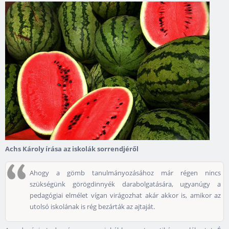
Achs Károly írása az iskolák sorrendjéről
Ahogy a gömb tanulmányozásához már régen nincs
szükségünk görögdinnyék darabolgatására, ugyanúgy a
pedagógiai elmélet vígan virágozhat akár akkor is, amikor az
utolsó iskolának is rég bezárták az ajtaját.