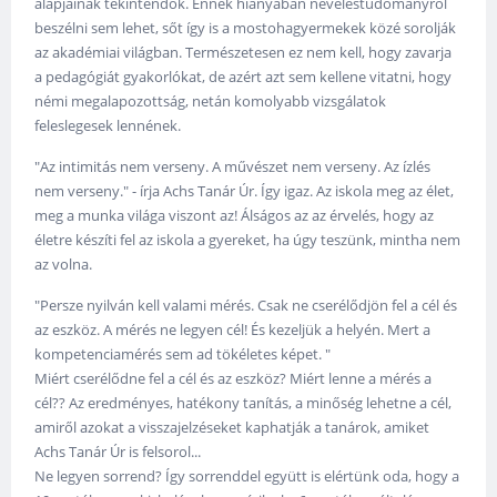
alapjainak tekintendők. Ennek hiányában neveléstudományról
beszélni sem lehet, sőt így is a mostohagyermekek közé sorolják
az akadémiai világban. Természetesen ez nem kell, hogy zavarja
a pedagógiát gyakorlókat, de azért azt sem kellene vitatni, hogy
némi megalapozottság, netán komolyabb vizsgálatok
feleslegesek lennének.
"Az intimitás nem verseny. A művészet nem verseny. Az ízlés
nem verseny." - írja Achs Tanár Úr. Így igaz. Az iskola meg az élet,
meg a munka világa viszont az! Álságos az az érvelés, hogy az
életre készíti fel az iskola a gyereket, ha úgy teszünk, mintha nem
az volna.
"Persze nyilván kell valami mérés. Csak ne cserélődjön fel a cél és
az eszköz. A mérés ne legyen cél! És kezeljük a helyén. Mert a
kompetenciamérés sem ad tökéletes képet. "
Miért cserélődne fel a cél és az eszköz? Miért lenne a mérés a
cél?? Az eredményes, hatékony tanítás, a minőség lehetne a cél,
amiről azokat a visszajelzéseket kaphatják a tanárok, amiket
Achs Tanár Úr is felsorol...
Ne legyen sorrend? Így sorrenddel együtt is elértünk oda, hogy a