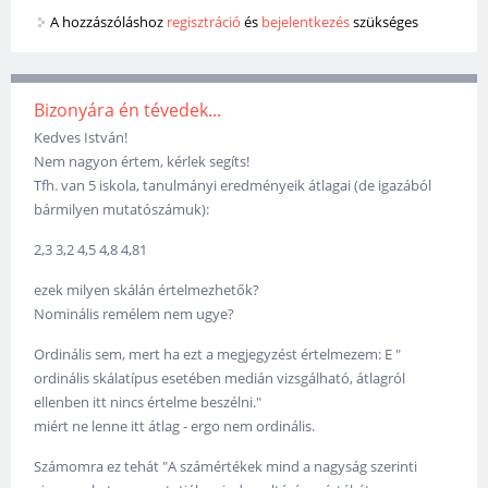
A hozzászóláshoz
regisztráció
és
bejelentkezés
szükséges
Bizonyára én tévedek...
Kedves István!
Nem nagyon értem, kérlek segíts!
Tfh. van 5 iskola, tanulmányi eredményeik átlagai (de igazából
bármilyen mutatószámuk):
2,3 3,2 4,5 4,8 4,81
ezek milyen skálán értelmezhetők?
Nominális remélem nem ugye?
Ordinális sem, mert ha ezt a megjegyzést értelmezem: E "
ordinális skálatípus esetében medián vizsgálható, átlagról
ellenben itt nincs értelme beszélni."
miért ne lenne itt átlag - ergo nem ordinális.
Számomra ez tehát "A számértékek mind a nagyság szerinti