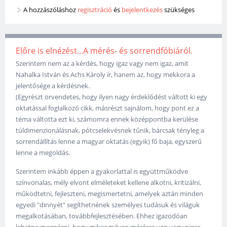
A hozzászóláshoz
regisztráció
és
bejelentkezés
szükséges
Előre is elnézést...A mérés- és sorrendfóbiáról.
Szerintem nem az a kérdés, hogy igaz vagy nem igaz, amit
Nahalka István és Achs Károly ír, hanem az, hogy mekkora a
jelentősége a kérdésnek.
(Egyrészt örvendetes, hogy ilyen nagy érdeklődést váltott ki egy
oktatással foglalkozó cikk, másrészt sajnálom, hogy pont ez a
téma váltotta ezt ki, számomra ennek középpontba kerülése
túldimenzionálásnak, pótcselekvésnek tűnik, bárcsak tényleg a
sorrendállítás lenne a magyar oktatás (egyik) fő baja, egyszerű
lenne a megoldás.
Szerintem inkább éppen a gyakorlattal is együttműködve
színvonalas, mély elvont elméleteket kellene alkotni, kritizálni,
működtetni, fejleszteni, megismertetni, amelyek aztán minden
egyedi "dinnyét" segíthetnének személyes tudásuk és világuk
megalkotásában, továbbfejlesztésében. Ehhez igazodóan
lehetne megnézni, hogy mikor milyen mérésre van vagy nincs