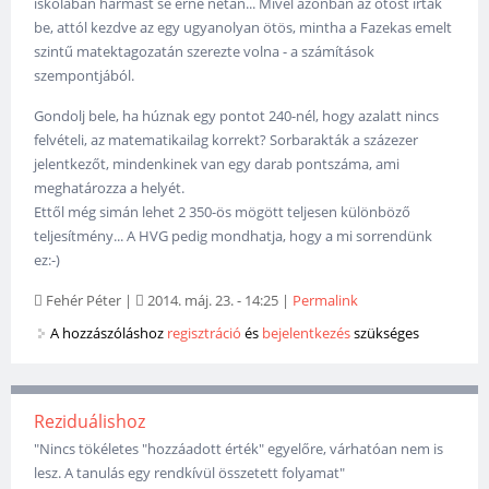
iskolában hármast se érne netán... Mivel azonban az ötöst írták
be, attól kezdve az egy ugyanolyan ötös, mintha a Fazekas emelt
szintű matektagozatán szerezte volna - a számítások
szempontjából.
Gondolj bele, ha húznak egy pontot 240-nél, hogy azalatt nincs
felvételi, az matematikailag korrekt? Sorbarakták a százezer
jelentkezőt, mindenkinek van egy darab pontszáma, ami
meghatározza a helyét.
Ettől még simán lehet 2 350-ös mögött teljesen különböző
teljesítmény... A HVG pedig mondhatja, hogy a mi sorrendünk
ez:-)
Fehér Péter
|
2014. máj. 23. - 14:25
|
Permalink
A hozzászóláshoz
regisztráció
és
bejelentkezés
szükséges
Reziduálishoz
"Nincs tökéletes "hozzáadott érték" egyelőre, várhatóan nem is
lesz. A tanulás egy rendkívül összetett folyamat"