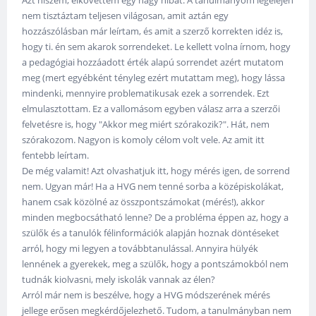
nem tisztáztam teljesen világosan, amit aztán egy
hozzászólásban már leírtam, és amit a szerző korrekten idéz is,
hogy ti. én sem akarok sorrendeket. Le kellett volna írnom, hogy
a pedagógiai hozzáadott érték alapú sorrendet azért mutatom
meg (mert egyébként tényleg ezért mutattam meg), hogy lássa
mindenki, mennyire problematikusak ezek a sorrendek. Ezt
elmulasztottam. Ez a vallomásom egyben válasz arra a szerzői
felvetésre is, hogy "Akkor meg miért szórakozik?". Hát, nem
szórakozom. Nagyon is komoly célom volt vele. Az amit itt
fentebb leírtam.
De még valamit! Azt olvashatjuk itt, hogy mérés igen, de sorrend
nem. Ugyan már! Ha a HVG nem tenné sorba a középiskolákat,
hanem csak közölné az összpontszámokat (mérés!), akkor
minden megbocsátható lenne? De a probléma éppen az, hogy a
szülők és a tanulók félinformációk alapján hoznak döntéseket
arról, hogy mi legyen a továbbtanulással. Annyira hülyék
lennének a gyerekek, meg a szülők, hogy a pontszámokból nem
tudnák kiolvasni, mely iskolák vannak az élen?
Arról már nem is beszélve, hogy a HVG módszerének mérés
jellege erősen megkérdőjelezhető. Tudom, a tanulmányban nem