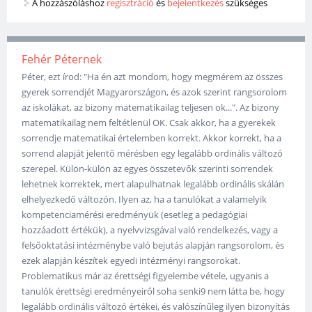
A hozzászóláshoz
regisztráció
és
bejelentkezés
szükséges
Fehér Péternek
Péter, ezt írod: "Ha én azt mondom, hogy megmérem az összes
gyerek sorrendjét Magyarországon, és azok szerint rangsorolom
az iskolákat, az bizony matematikailag teljesen ok...". Az bizony
matematikailag nem feltétlenül OK. Csak akkor, ha a gyerekek
sorrendje matematikai értelemben korrekt. Akkor korrekt, ha a
sorrend alapját jelentő mérésben egy legalább ordinális változó
szerepel. Külön-külön az egyes összetevők szerinti sorrendek
lehetnek korrektek, mert alapulhatnak legalább ordinális skálán
elhelyezkedő változón. Ilyen az, ha a tanulókat a valamelyik
kompetenciamérési eredményük (esetleg a pedagógiai
hozzáadott értékük), a nyelvvizsgával való rendelkezés, vagy a
felsőoktatási intézménybe való bejutás alapján rangsorolom, és
ezek alapján készítek egyedi intézményi rangsorokat.
Problematikus már az érettségi figyelembe vétele, ugyanis a
tanulók érettségi eredményeiről soha senki9 nem látta be, hogy
legalább ordinális változó értékei, és valószínűleg ilyen bizonyítás