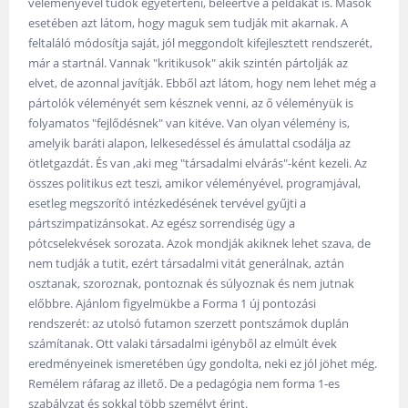
véleményével tudok egyetérteni, beleértve a példákat is. Mások
esetében azt látom, hogy maguk sem tudják mit akarnak. A
feltaláló módosítja saját, jól meggondolt kifejlesztett rendszerét,
már a startnál. Vannak "kritikusok" akik szintén pártolják az
elvet, de azonnal javítják. Ebből azt látom, hogy nem lehet még a
pártolók véleményét sem késznek venni, az ő véleményük is
folyamatos "fejlődésnek" van kitéve. Van olyan vélemény is,
amelyik baráti alapon, lelkesedéssel és ámulattal csodálja az
ötletgazdát. És van ,aki meg "társadalmi elvárás"-ként kezeli. Az
összes politikus ezt teszi, amikor véleményével, programjával,
esetleg megszorító intézkedésének tervével gyűjti a
pártszimpatizánsokat. Az egész sorrendiség ügy a
pótcselekvések sorozata. Azok mondják akiknek lehet szava, de
nem tudják a tutit, ezért társadalmi vitát generálnak, aztán
osztanak, szoroznak, pontoznak és súlyoznak és nem jutnak
előbbre. Ajánlom figyelmükbe a Forma 1 új pontozási
rendszerét: az utolsó futamon szerzett pontszámok duplán
számítanak. Ott valaki társadalmi igényből az elmúlt évek
eredményeinek ismeretében úgy gondolta, neki ez jól jöhet még.
Remélem ráfarag az illető. De a pedagógia nem forma 1-es
szabályzat és sokkal több személyt érint.