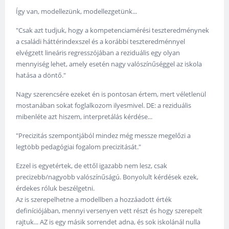
Így van, modellezünk, modellezgetünk...
"Csak azt tudjuk, hogy a kompetenciamérési teszteredménynek
a családi háttérindexszel és a korábbi teszteredménnyel
elvégzett lineáris regresszójában a reziduális egy olyan
mennyiség lehet, amely esetén nagy valószínűséggel az iskola
hatása a döntő."
Nagy szerencsére ezeket én is pontosan értem, mert véletlenül
mostanában sokat foglalkozom ilyesmivel. DE: a reziduális
mibenléte azt hiszem, interpretálás kérdése...
"Precizitás szempontjából mindez még messze megelőzi a
legtöbb pedagógiai fogalom precizitását."
Ezzel is egyetértek, de ettől igazabb nem lesz, csak
precizebb/nagyobb valószínűságú. Bonyolult kérdések ezek,
érdekes róluk beszélgetni.
Az is szerepelhetne a modellben a hozzáadott érték
definíciójában, mennyi versenyen vett részt és hogy szerepelt
rajtuk... AZ is egy másik sorrendet adna, és sok iskolánál nulla