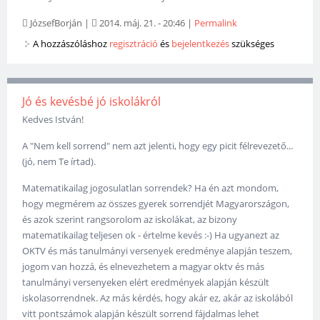
JózsefBorján
|
2014. máj. 21. - 20:46
|
Permalink
A hozzászóláshoz
regisztráció
és
bejelentkezés
szükséges
Jó és kevésbé jó iskolákról
Kedves István!
A "Nem kell sorrend" nem azt jelenti, hogy egy picit félrevezető...
(jó, nem Te írtad).
Matematikailag jogosulatlan sorrendek? Ha én azt mondom,
hogy megmérem az összes gyerek sorrendjét Magyarországon,
és azok szerint rangsorolom az iskolákat, az bizony
matematikailag teljesen ok - értelme kevés :-) Ha ugyanezt az
OKTV és más tanulmányi versenyek eredménye alapján teszem,
jogom van hozzá, és elnevezhetem a magyar oktv és más
tanulmányi versenyeken elért eredmények alapján készült
iskolasorrendnek. Az más kérdés, hogy akár ez, akár az iskolából
vitt pontszámok alapján készült sorrend fájdalmas lehet