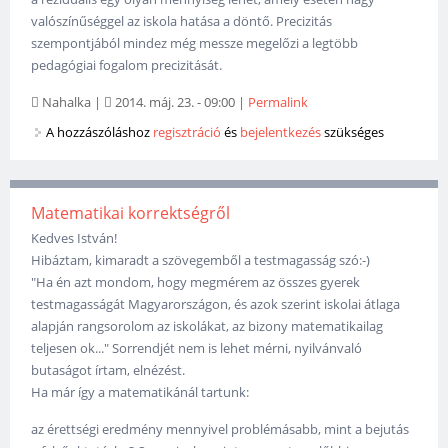
valószínűséggel az iskola hatása a döntő. Precizitás
szempontjából mindez még messze megelőzi a legtöbb
pedagógiai fogalom precizitását.
Nahalka
|
2014. máj. 23. - 09:00
|
Permalink
A hozzászóláshoz
regisztráció
és
bejelentkezés
szükséges
Matematikai korrektségről
Kedves István!
Hibáztam, kimaradt a szövegemből a testmagasság szó:-)
"Ha én azt mondom, hogy megmérem az összes gyerek
testmagasságát Magyarországon, és azok szerint iskolai átlaga
alapján rangsorolom az iskolákat, az bizony matematikailag
teljesen ok..." Sorrendjét nem is lehet mérni, nyilvánvaló
butaságot írtam, elnézést.
Ha már így a matematikánál tartunk:
az érettségi eredmény mennyivel problémásabb, mint a bejutás