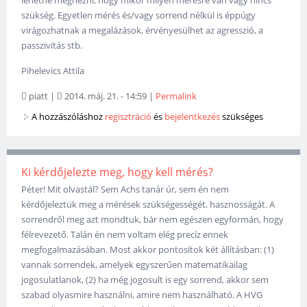
szükség. Egyetlen mérés és/vagy sorrend nélkül is éppúgy
virágozhatnak a megalázások, érvényesülhet az agresszió, a
passzivitás stb.
Pihelevics Attila
piatt
|
2014. máj. 21. - 14:59
|
Permalink
A hozzászóláshoz
regisztráció
és
bejelentkezés
szükséges
Ki kérdőjelezte meg, hogy kell mérés?
Péter! Mit olvastál? Sem Achs tanár úr, sem én nem
kérdőjeleztük meg a mérések szükségességét, hasznosságát. A
sorrendről meg azt mondtuk, bár nem egészen egyformán, hogy
félrevezető. Talán én nem voltam elég precíz ennek
megfogalmazásában. Most akkor pontosítok két állításban: (1)
vannak sorrendek, amelyek egyszerűen matematikailag
jogosulatlanok, (2) ha még jogosult is egy sorrend, akkor sem
szabad olyasmire használni, amire nem használható. A HVG