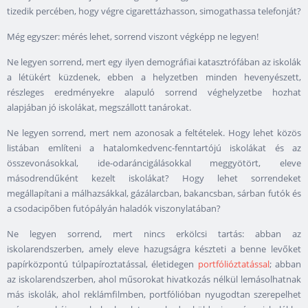
tizedik percében, hogy végre cigarettázhasson, simogathassa telefonját?
Még egyszer: mérés lehet, sorrend viszont végképp ne legyen!
Ne legyen sorrend, mert egy ilyen demográfiai katasztrófában az iskolák
a létükért küzdenek, ebben a helyzetben minden hevenyészett,
részleges eredményekre alapuló sorrend véghelyzetbe hozhat
alapjában jó iskolákat, megszállott tanárokat.
Ne legyen sorrend, mert nem azonosak a feltételek. Hogy lehet közös
listában említeni a hatalomkedvenc-fenntartójú iskolákat és az
összevonásokkal, ide-odaráncigálásokkal meggyötört, eleve
másodrendűként kezelt iskolákat? Hogy lehet sorrendeket
megállapítani a málhazsákkal, gázálarcban, bakancsban, sárban futók és
a csodacipőben futópályán haladók viszonylatában?
Ne legyen sorrend, mert nincs erkölcsi tartás: abban az
iskolarendszerben, amely eleve hazugságra készteti a benne levőket
papírközpontú túlpapíroztatással, életidegen
portfólióztatással
; abban
az iskolarendszerben, ahol műsorokat hivatkozás nélkül lemásolhatnak
más iskolák, ahol reklámfilmben, portfólióban nyugodtan szerepelhet