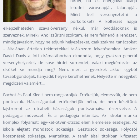
hirdet, ha kis energiával akarja
letudni városnapját, falunapját.
Miért kell versenyeztetni a
pörköltöket? A költészet napja
elképzelhetetlen szavalóverseny nélkül, már óvodásoknak is
szerveznek. Minek? Ahol zsűrizni szoktam, és nem felmenő a rendszer,
mindig javaslom, hogy ne adjunk helyezéseket, csak szakmai tanácsokat
– általában értetlen tekintetekkel találkozom felvetésemkor. Amikor
David Davis a fóti drámatáborban elmondta, hogy gyakran generál
versenyhelyzetet, de sose hirdet sorrendet, valaki megkérdezte: az
elsőket se mondja meg? Nem, mert a gyerekek akkor egyből
továbbgondolják, hányadik helyre kerülhetnének. Helyette mindegyiket
megdicséri valamiért…
Bachot és Paul Klee-t nem rangsoroljuk. Értékeljük, elemezzük, de nem
pontozzuk. Házasságunkat értékelhetjük néha, de nem készítünk
lajstromot az utcabeli házasságok pontszámaival összevetve. A
pedagógia művészet. És a pedagógia intimitás. Az iskolai munka
komplex folyamat: egy-két-ötven-ötszáz elem kiemelése esetleges. Az
iskola elejtett mondatok sokasága. Gesztusok sokasága. Folyosói
köszönések sokasága. Mentalitás. A tanár által titokban kifizetett