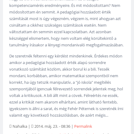
kompetenciamérés eredményeire. És mit módosítottam? Nem
módosítottam én semmit. A pedagógiai hozzáadott érték
számítását most is úgy végezném, végzem is, mint ahogyan azt
csináltam a cikkhez szükséges számítások esetén. Nem
változtattam én semmin ezzel kapcsolatban. Azt azonban
készséggel elismertem, hogy nem voltam elég körültekintő a
tanulmány írásakor a lényegi mondanivaló megfogalmazásában.
De szeretnék feltenni egy kérdést mindenkinek. Érdekes módon
amikor a pedagógiai hozzáadott érték alapú sorrendre
vonatkozó számítást közlöm, akkor borul ki a bili. Tessék
mondani, korbábban, amikor matematikai szempontból nem
korrekt, ha úgy tetszik manipulatív, a "jó iskola" megítélés
szempontjából igencsak félrevezető sorrendek jelentek meg, hol
voltak a kritikusok. A bili állt mint a cövek. Félreértés ne essék,
ezzel a kritikát nem akarom elhárítani, amint látható fentebb,
igyekszem is állni a sarat, és még Fehér Péternek is szeretnék írni
valamit egy következő hozzászólásban, de azért mégis...
Nahalka
|
2014. máj. 23. - 08:36
|
Permalink