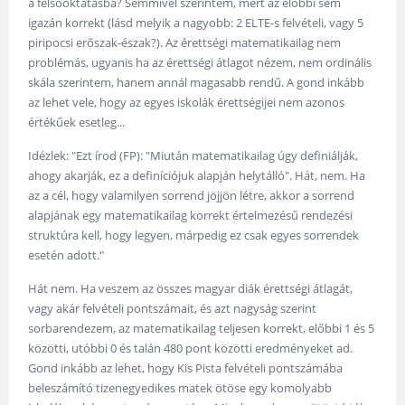
a felsőoktatásba? Semmivel szerintem, mert az előbbi sem
igazán korrekt (lásd melyik a nagyobb: 2 ELTE-s felvételi, vagy 5
piripocsi erőszak-észak?). Az érettségi matematikailag nem
problémás, ugyanis ha az érettségi átlagot nézem, nem ordinális
skála szerintem, hanem annál magasabb rendű. A gond inkább
az lehet vele, hogy az egyes iskolák érettségijei nem azonos
értékűek esetleg...
Idézlek: "Ezt írod (FP): "Miután matematikailag úgy definiálják,
ahogy akarják, ez a definíciójuk alapján helytálló". Hát, nem. Ha
az a cél, hogy valamilyen sorrend jöjjön létre, akkor a sorrend
alapjának egy matematikailag korrekt értelmezésű rendezési
struktúra kell, hogy legyen, márpedig ez csak egyes sorrendek
esetén adott."
Hát nem. Ha veszem az összes magyar diák érettségi átlagát,
vagy akár felvételi pontszámait, és azt nagyság szerint
sorbarendezem, az matematikailag teljesen korrekt, előbbi 1 és 5
közötti, utóbbi 0 és talán 480 pont közötti eredményeket ad.
Gond inkább az lehet, hogy Kis Pista felvételi pontszámába
beleszámító tizenegyedikes matek ötöse egy komolyabb