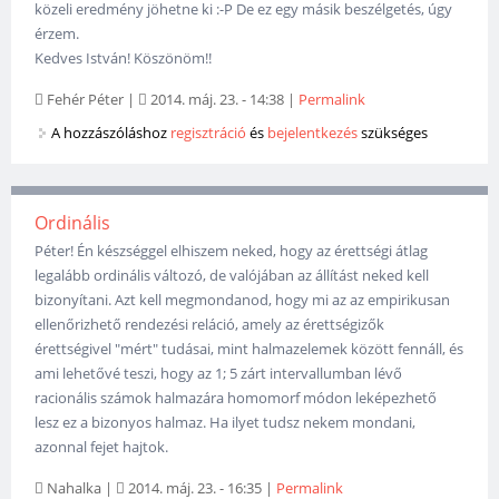
közeli eredmény jöhetne ki :-P De ez egy másik beszélgetés, úgy
érzem.
Kedves István! Köszönöm!!
Fehér Péter
|
2014. máj. 23. - 14:38
|
Permalink
A hozzászóláshoz
regisztráció
és
bejelentkezés
szükséges
Ordinális
Péter! Én készséggel elhiszem neked, hogy az érettségi átlag
legalább ordinális változó, de valójában az állítást neked kell
bizonyítani. Azt kell megmondanod, hogy mi az az empirikusan
ellenőrizhető rendezési reláció, amely az érettségizők
érettségivel "mért" tudásai, mint halmazelemek között fennáll, és
ami lehetővé teszi, hogy az 1; 5 zárt intervallumban lévő
racionális számok halmazára homomorf módon leképezhető
lesz ez a bizonyos halmaz. Ha ilyet tudsz nekem mondani,
azonnal fejet hajtok.
Nahalka
|
2014. máj. 23. - 16:35
|
Permalink