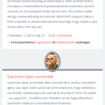
sorrendje matematikailag problematikus. Nem problematikus
mondjuk a matematika kompetenciamérési eredmény szerinti
sorrend, és a hozzáadott érték szerinti sem. Ám amikor valaki
amúgy matematikailag korrektnek tekinthető rangsort (akár a
PHÉ-re épülőt is) annak eldöntésére használja, hogy melyik a jó(!)
iskola, akkor már baj van.
Nahalka
|
2014. máj. 21. - 15:23
|
Permalink
A hozzászóláshoz
regisztráció
és
bejelentkezés
szükséges
Szerintem ilyen sorrendek
Szerintem ilyen sorrendek akkor jönnek létre, amikor társadalmi
igény van rájuk. Ezért aztán kár arról vitatkozni, hogy kellenek-e
sorrendek. Iskolarangsorok vannak és lesznek is. Pont. És ezeket
- az a gyanúm - továbbra sem Nahalka István fogja elkészíteni.
Szerintem vitakozni a következőkről érdemes: