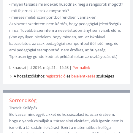
- milyen társadalmi érdekek húzódnak meg a rangsorok mögött?
- mit fejeznek ki ezek a rangsorok?
- méréselméleti szempontból rendben vannak-e?
Az viszont szerintem nem kérdés, hogy pedagógiai jelentőségük
nincs. Továbbá szerintem a neveléstudományt sem viszik előre.
(Van egy ilyen hiedelem, hogy minden, ami az iskolával
kapcsolatos, az csak pedagógiai szempontból ítélhető meg, és
ami pedagógiai szempontból nem értékes, az hülyeség.
Tipikusan így gondolkodnak például sokan az osztályozásról.)
knauszi
|
2014. máj. 21. - 15:53
|
Permalink
A hozzászóláshoz
regisztráció
és
bejelentkezés
szükséges
Sorrendiség
Tisztelt Kollégák!
Elolvasva mindegyik cikket és hozzászólást is, az az érzésem,
hogy olyanok csinálják a "társadalmi elvárást", akik igazán nem is
ismerik a társadalmi elvárást. Ezért a matematikus kolléga