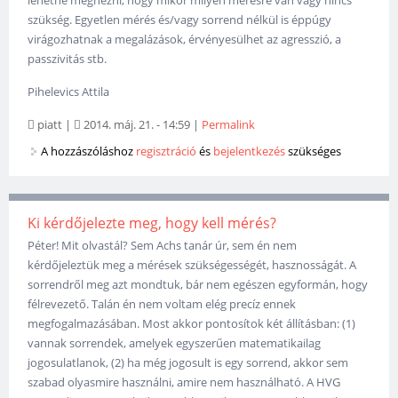
szükség. Egyetlen mérés és/vagy sorrend nélkül is éppúgy
virágozhatnak a megalázások, érvényesülhet az agresszió, a
passzivitás stb.
Pihelevics Attila
piatt
|
2014. máj. 21. - 14:59
|
Permalink
A hozzászóláshoz
regisztráció
és
bejelentkezés
szükséges
Ki kérdőjelezte meg, hogy kell mérés?
Péter! Mit olvastál? Sem Achs tanár úr, sem én nem
kérdőjeleztük meg a mérések szükségességét, hasznosságát. A
sorrendről meg azt mondtuk, bár nem egészen egyformán, hogy
félrevezető. Talán én nem voltam elég precíz ennek
megfogalmazásában. Most akkor pontosítok két állításban: (1)
vannak sorrendek, amelyek egyszerűen matematikailag
jogosulatlanok, (2) ha még jogosult is egy sorrend, akkor sem
szabad olyasmire használni, amire nem használható. A HVG