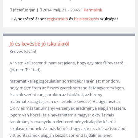
JózsefBorján
|
2014. máj. 21. - 20:46
|
Permalink
A hozzászóláshoz
regisztráció
és
bejelentkezés
szükséges
Jó és kevésbé jó iskolákról
Kedves István!
A "Nem kell sorrend" nem azt jelenti, hogy egy picit félrevezető...
(jó, nem Te írtad).
Matematikailag jogosulatlan sorrendek? Ha én azt mondom,
hogy megmérem az összes gyerek sorrendjét Magyarországon,
és azok szerint rangsorolom az iskolákat, az bizony
matematikailag teljesen ok - értelme kevés :-) Ha ugyanezt az
OKTV és más tanulmányi versenyek eredménye alapján teszem,
jogom van hozzá, és elnevezhetem a magyar oktv és más
tanulmányi versenyeken elért eredmények alapján készült
iskolasorrendnek. Az más kérdés, hogy akár ez, akár az iskolából
vitt pontszámok alapján készült sorrend fájdalmas lehet