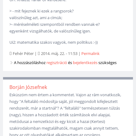
> - mit fejeznek ki ezek a rangsorok?
valószínűleg azt, ami a címük;
>- méréselméleti szempontból rendben vannak-e?
egyenként vizsgálhatók, de valószínűleg igen.
Ui2: matematika szakos vagyok, nem politikus :-))
Fehér Péter
|
2014. máj. 22. - 11:53
|
Permalink
A hozzászóláshoz
regisztráció
és
bejelentkezés
szükséges
Borján Józsefnek
Esküszöm nem értem a kommentet. Vajon az rám vonatkozik,
hogy "A feltaláló módosítja saját, jól meggondolt kifejlesztett
rendszerét, már a startnál"? A "feltaláló" természetesen túlzás
(nagy), hiszen a hozzáadott érték számítások elvi alapjai,
metódusai a nemzetközi és egy kicsit a hazai (Kertesi)
szakirodalomban megtalálhatók, magam csak annyit tettem,
hogy az ott olvashatókat alkalmaztam az országos