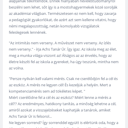
alapjainak tekintendők. Ennek hiányában neveléstudományról
beszélni sem lehet, sőt így is a mostohagyermekek közé sorolják
az akadémiai világban. Természetesen ez nem kell, hogy zavarja
a pedagógiát gyakorlókat, de azért azt sem kellene vitatni, hogy
némi megalapozottság, netán komolyabb vizsgálatok
feleslegesek lennének.
"Az intimitás nem verseny. A művészet nem verseny. Az ízlés
nem verseny." - írja Achs Tanár Úr. Így igaz. Az iskola meg az élet,
meg a munka világa viszont az! Álságos az az érvelés, hogy az
életre készíti fel az iskola a gyereket, ha úgy teszünk, mintha nem
az volna.
"Persze nyilván kell valami mérés. Csak ne cserélődjön fel a cél és
az eszköz. A mérés ne legyen cél! És kezeljük a helyén. Mert a
kompetenciamérés sem ad tökéletes képet. "
Miért cserélődne fel a cél és az eszköz? Miért lenne a mérés a
cél?? Az eredményes, hatékony tanítás, a minőség lehetne a cél,
amiről azokat a visszajelzéseket kaphatják a tanárok, amiket
Achs Tanár Úr is felsorol...
Ne legyen sorrend? Így sorrenddel együtt is elértünk oda, hogy a