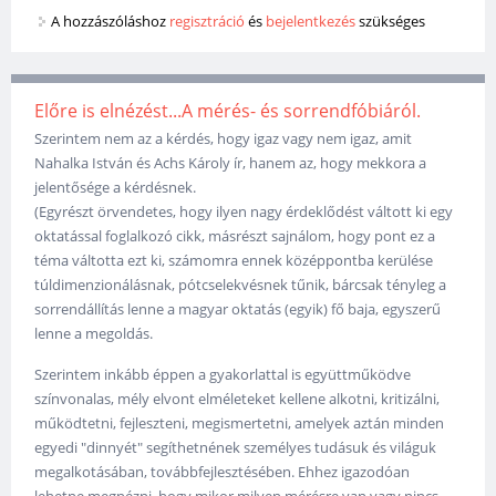
A hozzászóláshoz
regisztráció
és
bejelentkezés
szükséges
Előre is elnézést...A mérés- és sorrendfóbiáról.
Szerintem nem az a kérdés, hogy igaz vagy nem igaz, amit
Nahalka István és Achs Károly ír, hanem az, hogy mekkora a
jelentősége a kérdésnek.
(Egyrészt örvendetes, hogy ilyen nagy érdeklődést váltott ki egy
oktatással foglalkozó cikk, másrészt sajnálom, hogy pont ez a
téma váltotta ezt ki, számomra ennek középpontba kerülése
túldimenzionálásnak, pótcselekvésnek tűnik, bárcsak tényleg a
sorrendállítás lenne a magyar oktatás (egyik) fő baja, egyszerű
lenne a megoldás.
Szerintem inkább éppen a gyakorlattal is együttműködve
színvonalas, mély elvont elméleteket kellene alkotni, kritizálni,
működtetni, fejleszteni, megismertetni, amelyek aztán minden
egyedi "dinnyét" segíthetnének személyes tudásuk és világuk
megalkotásában, továbbfejlesztésében. Ehhez igazodóan
lehetne megnézni, hogy mikor milyen mérésre van vagy nincs