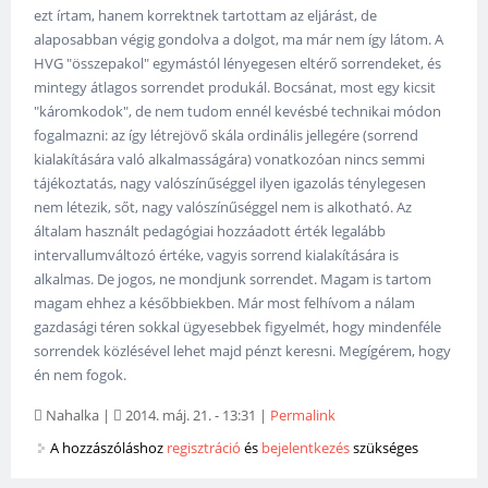
ezt írtam, hanem korrektnek tartottam az eljárást, de
alaposabban végig gondolva a dolgot, ma már nem így látom. A
HVG "összepakol" egymástól lényegesen eltérő sorrendeket, és
mintegy átlagos sorrendet produkál. Bocsánat, most egy kicsit
"káromkodok", de nem tudom ennél kevésbé technikai módon
fogalmazni: az így létrejövő skála ordinális jellegére (sorrend
kialakítására való alkalmasságára) vonatkozóan nincs semmi
tájékoztatás, nagy valószínűséggel ilyen igazolás ténylegesen
nem létezik, sőt, nagy valószínűséggel nem is alkotható. Az
általam használt pedagógiai hozzáadott érték legalább
intervallumváltozó értéke, vagyis sorrend kialakítására is
alkalmas. De jogos, ne mondjunk sorrendet. Magam is tartom
magam ehhez a későbbiekben. Már most felhívom a nálam
gazdasági téren sokkal ügyesebbek figyelmét, hogy mindenféle
sorrendek közlésével lehet majd pénzt keresni. Megígérem, hogy
én nem fogok.
Nahalka
|
2014. máj. 21. - 13:31
|
Permalink
A hozzászóláshoz
regisztráció
és
bejelentkezés
szükséges