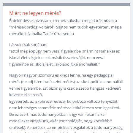
Miért ne legyen mérés?
Érdeklődéssel olvastam a remek stílusban megírt írásművet a
"mérések ördögi voltáról". Sajnos nem tudok egyetérteni, még a
mérsékelt Nahalka Tanár úrral sem:-)
Lássuk csak sorjában:
"attól még éppúgy nem veszi figyelembe (mármint Nahalka) az
iskolai élet végtelen sok másik összetevőjét, nem veszi
figyelembe az iskolai élet, iskolapolitika anomáliáit,"
Nagyon nagyon szomorú és kínos lenne, ha egy pedagógiai
mérés (ne adj isten tudásszint mérés) az iskolapolitika anomáliáit
venné figyelembe. Ezt bizonáyra csak a szebb hangzás kedvéért
követte el a szerző.
Egyetértek, az iskola ezer és ezer különböző változó tényezőit
nem lehetséges semmiféle méréssel tökéletesen semlegesíteni.
De ez azért más tudományokban is így van (akár fizikai
modelleket vizsgálunk, akár pszichológiát, hogy közelebbít
említsek). A mérések, az empirikus vizsgálatok a tudományosság