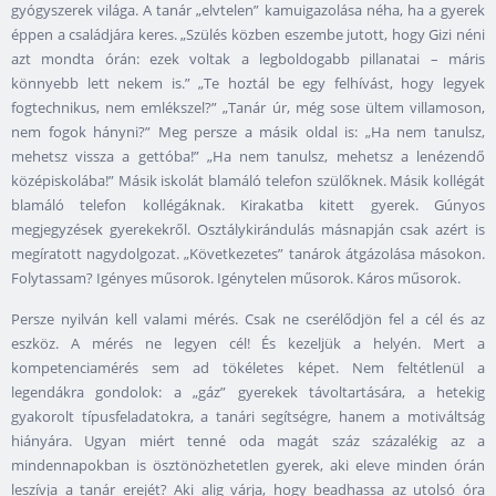
gyógyszerek világa. A tanár „elvtelen” kamuigazolása néha, ha a gyerek
éppen a családjára keres. „Szülés közben eszembe jutott, hogy Gizi néni
azt mondta órán: ezek voltak a legboldogabb pillanatai – máris
könnyebb lett nekem is.” „Te hoztál be egy felhívást, hogy legyek
fogtechnikus, nem emlékszel?” „Tanár úr, még sose ültem villamoson,
nem fogok hányni?” Meg persze a másik oldal is: „Ha nem tanulsz,
mehetsz vissza a gettóba!” „Ha nem tanulsz, mehetsz a lenézendő
középiskolába!” Másik iskolát blamáló telefon szülőknek. Másik kollégát
blamáló telefon kollégáknak. Kirakatba kitett gyerek. Gúnyos
megjegyzések gyerekekről. Osztálykirándulás másnapján csak azért is
megíratott nagydolgozat. „Következetes” tanárok átgázolása másokon.
Folytassam? Igényes műsorok. Igénytelen műsorok. Káros műsorok.
Persze nyilván kell valami mérés. Csak ne cserélődjön fel a cél és az
eszköz. A mérés ne legyen cél! És kezeljük a helyén. Mert a
kompetenciamérés sem ad tökéletes képet. Nem feltétlenül a
legendákra gondolok: a „gáz” gyerekek távoltartására, a hetekig
gyakorolt típusfeladatokra, a tanári segítségre, hanem a motiváltság
hiányára. Ugyan miért tenné oda magát száz százalékig az a
mindennapokban is ösztönözhetetlen gyerek, aki eleve minden órán
leszívja a tanár erejét? Aki alig várja, hogy beadhassa az utolsó óra