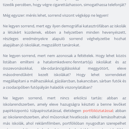
tizedik percében, hogy végre cigarettázhasson, simogathassa telefonját?
Még egyszer: mérés lehet, sorrend viszont végképp ne legyen!
Ne legyen sorrend, mert egy ilyen demográfiai katasztrófában az iskolák
a létükért küzdenek, ebben a helyzetben minden hevenyészett,
részleges eredményekre alapuló sorrend véghelyzetbe hozhat
alapjában jó iskolákat, megszállott tanárokat.
Ne legyen sorrend, mert nem azonosak a feltételek. Hogy lehet közös
listában említeni a hatalomkedvenc-fenntartójú iskolákat és az
összevonásokkal, ide-odaráncigálásokkal meggyötört, eleve
másodrendűként kezelt iskolákat? Hogy lehet sorrendeket
megállapítani a málhazsákkal, gázálarcban, bakancsban, sárban futók és
a csodacipőben futópályán haladók viszonylatában?
Ne legyen sorrend, mert nincs erkölcsi tartás: abban az
iskolarendszerben, amely eleve hazugságra készteti a benne levőket
papírközpontú túlpapíroztatással, életidegen
portfólióztatással
; abban
az iskolarendszerben, ahol műsorokat hivatkozás nélkül lemásolhatnak
más iskolák, ahol reklámfilmben, portfólióban nyugodtan szerepelhet