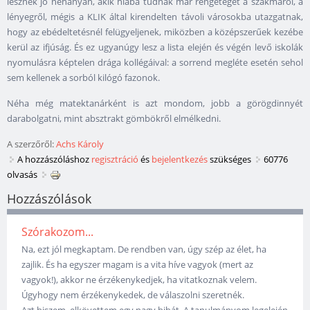
lesznek jó néhányan, akik hiába tudnak már rengeteget a szakmáról, a
lényegről, mégis a KLIK által kirendelten távoli városokba utazgatnak,
hogy az ebédeltetésnél felügyeljenek, miközben a középszerűek kezébe
kerül az ifjúság. És ez ugyanúgy lesz a lista elején és végén levő iskolák
nyomulásra képtelen drága kollégáival: a sorrend megléte esetén sehol
sem kellenek a sorból kilógó fazonok.
Néha még matektanárként is azt mondom, jobb a görögdinnyét
darabolgatni, mint absztrakt gömbökről elmélkedni.
A szerzőről:
Achs Károly
A hozzászóláshoz
regisztráció
és
bejelentkezés
szükséges
60776
olvasás
Hozzászólások
Szórakozom...
Na, ezt jól megkaptam. De rendben van, úgy szép az élet, ha
zajlik. És ha egyszer magam is a vita híve vagyok (mert az
vagyok!), akkor ne érzékenykedjek, ha vitatkoznak velem.
Úgyhogy nem érzékenykedek, de válaszolni szeretnék.
Azt hiszem, elkövettem egy nagy hibát. A tanulmányom legelején