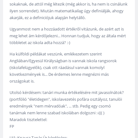
sokaknak, de attól még létezik (még akkor is, ha nem is csinálunk
ilyen sorrendet). Miután matematikailag úgy definiálják, ahogy
akarják, ez a definiciójuk alapján helytálló.
Ugyanmost nem a hozzáadott értékről vitázunk, de azért azt is
meg lehet ám kérdőjelezni... Honnan tudjuk, hogy az általa mért
többletet az iskola adta hozzá? :-)
Ha külföldi példákat veszünk, emlékezetem szerint
Angliában/Egyesül Királyságban is vannak iskola rangsorok
(iskolafelügyelők), csak ott ráadásul vannak komolyl
következmények is... De érdemes lenne megnézni más
országokat is.
Utolsó kérdésem: tanári munka értékelésére mit javasolnátok?
(portfólió "életidegen", iskolavezetés pofára osztályoz, tanulói
eredmények "nem mérvadóak", ... stb. Pedig egy csomó
tanárnak nem lenne szabad iskolában dolgozni :-((( )
Maradok tisztelettel:
FP
Ui1: Knausz Tanár Úr kérdésére: