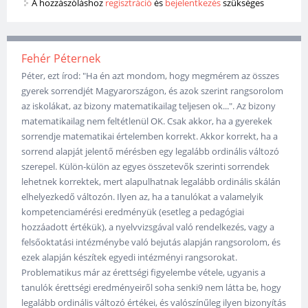
A hozzászóláshoz
regisztráció
és
bejelentkezés
szükséges
Fehér Péternek
Péter, ezt írod: "Ha én azt mondom, hogy megmérem az összes
gyerek sorrendjét Magyarországon, és azok szerint rangsorolom
az iskolákat, az bizony matematikailag teljesen ok...". Az bizony
matematikailag nem feltétlenül OK. Csak akkor, ha a gyerekek
sorrendje matematikai értelemben korrekt. Akkor korrekt, ha a
sorrend alapját jelentő mérésben egy legalább ordinális változó
szerepel. Külön-külön az egyes összetevők szerinti sorrendek
lehetnek korrektek, mert alapulhatnak legalább ordinális skálán
elhelyezkedő változón. Ilyen az, ha a tanulókat a valamelyik
kompetenciamérési eredményük (esetleg a pedagógiai
hozzáadott értékük), a nyelvvizsgával való rendelkezés, vagy a
felsőoktatási intézménybe való bejutás alapján rangsorolom, és
ezek alapján készítek egyedi intézményi rangsorokat.
Problematikus már az érettségi figyelembe vétele, ugyanis a
tanulók érettségi eredményeiről soha senki9 nem látta be, hogy
legalább ordinális változó értékei, és valószínűleg ilyen bizonyítás