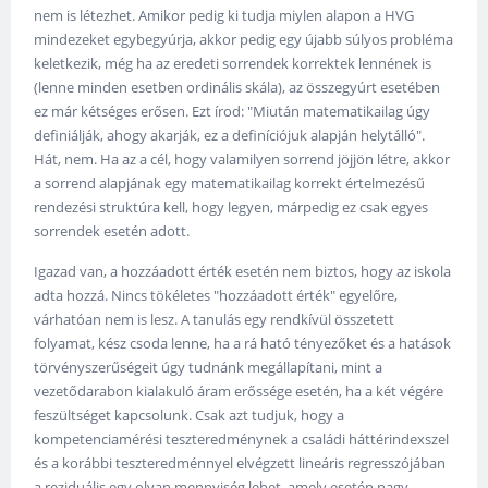
nem is létezhet. Amikor pedig ki tudja miylen alapon a HVG
mindezeket egybegyúrja, akkor pedig egy újabb súlyos probléma
keletkezik, még ha az eredeti sorrendek korrektek lennének is
(lenne minden esetben ordinális skála), az összegyúrt esetében
ez már kétséges erősen. Ezt írod: "Miután matematikailag úgy
definiálják, ahogy akarják, ez a definíciójuk alapján helytálló".
Hát, nem. Ha az a cél, hogy valamilyen sorrend jöjjön létre, akkor
a sorrend alapjának egy matematikailag korrekt értelmezésű
rendezési struktúra kell, hogy legyen, márpedig ez csak egyes
sorrendek esetén adott.
Igazad van, a hozzáadott érték esetén nem biztos, hogy az iskola
adta hozzá. Nincs tökéletes "hozzáadott érték" egyelőre,
várhatóan nem is lesz. A tanulás egy rendkívül összetett
folyamat, kész csoda lenne, ha a rá ható tényezőket és a hatások
törvényszerűségeit úgy tudnánk megállapítani, mint a
vezetődarabon kialakuló áram erőssége esetén, ha a két végére
feszültséget kapcsolunk. Csak azt tudjuk, hogy a
kompetenciamérési teszteredménynek a családi háttérindexszel
és a korábbi teszteredménnyel elvégzett lineáris regresszójában
a reziduális egy olyan mennyiség lehet, amely esetén nagy