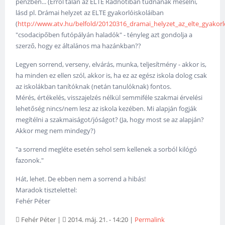
pénzben... (Erről talán az ELTE Radnótiban tudnának mesélni,
lásd pl. Drámai helyzet az ELTE gyakorlóiskoláiban
(
http://www.atv.hu/belfold/20120316_dramai_helyzet_az_elte_gyakorlo
"csodacipőben futópályán haladók" - tényleg azt gondolja a
szerző, hogy ez általános ma hazánkban??
Legyen sorrend, verseny, elvárás, munka, teljesítmény - akkor is,
ha minden ez ellen szól, akkor is, ha ez az egész iskola dolog csak
az iskolákban tanítóknak (netán tanulóknak) fontos.
Mérés, értékelés, visszajelzés nélkül semmiféle szakmai érvelési
lehetőség nincs/nem lesz az iskola kezében. Mi alapján fogják
megítélni a szakmaiságot/jóságot? (Ja, hogy most se az alapján?
Akkor meg nem mindegy?)
"a sorrend megléte esetén sehol sem kellenek a sorból kilógó
fazonok."
Hát, lehet. De ebben nem a sorrend a hibás!
Maradok tisztelettel:
Fehér Péter
Fehér Péter
|
2014. máj. 21. - 14:20
|
Permalink