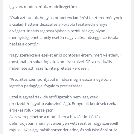
Így van, modellezünk, modellezgetünk...
"Csak azt tudjuk, hogy a kompetenciamérési teszteredménynek
a családi háttérindexszel és a korábbi teszteredménnyel
elvégzett lineáris regresszójában a reziduális egy olyan
mennyiség lehet, amely esetén nagy valószínűséggel az iskola
hatása a döntő."
Nagy szerencsére ezeket én is pontosan értem, mert véletlenül
mostanában sokat foglalkozom ilyesmivel. DE: a reziduális
mibenléte azt hiszem, interpretálás kérdése...
"Precizitás szempontjából mindez még messze megelőzi a
legtöbb pedagógiai fogalom precizitását."
Ezzel is egyetértek, de ettől igazabb nem lesz, csak
precizebb/nagyobb valószínűságú. Bonyolult kérdések ezek,
érdekes róluk beszélgetni.
Az is szerepelhetne a modellben a hozzáadott érték
definíciójában, mennyi versenyen vett részt és hogy szerepelt
rajtuk... AZ is egy másik sorrendet adna, és sok iskolánál nulla