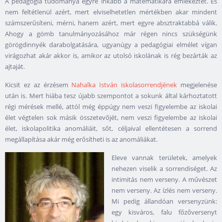
A pedagógia tudománya egyre inkább a matematikára emlékeztet. És
nem feltétlenül azért, mert elviselhetetlen mértékben akar mindent
számszerűsíteni, mérni, hanem azért, mert egyre absztraktabbá válik.
Ahogy a gömb tanulmányozásához már régen nincs szükségünk
görögdinnyék darabolgatására, ugyanúgy a pedagógiai elmélet vígan
virágozhat akár akkor is, amikor az utolsó iskolának is rég bezárták az
ajtaját.
Kicsit ez az érzésem
Nahalka István iskolasorrendjének
megjelenése
után is. Mert hiába tesz újabb szempontot a sokunk által kárhoztatott
régi mérések mellé, attól még éppúgy nem veszi figyelembe az iskolai
élet végtelen sok másik összetevőjét, nem veszi figyelembe az iskolai
élet, iskolapolitika anomáliáit, sőt, céljaival ellentétesen a sorrend
megállapítása akár még erősítheti is az anomáliákat.
Eleve vannak területek, amelyek
nehezen viselik a sorrendiséget. Az
intimitás nem verseny. A művészet
nem verseny. Az ízlés nem verseny.
Mi pedig állandóan versenyzünk:
egy kisváros, falu főzőversenyt