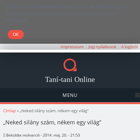
Kedves Olvasó! Weboldalunk böngészésével Ön elfogadja, hogy a
felhasználói élmény javítása céljából cookie-kat használunk.
Köszönjük!
Impresszum
Jogi nyilatkozat
A logóról
Taní-tani Online
MENU
Jelenlegi hely
Címlap
» „Neked silány szám, nékem egy világ”
„Neked silány szám, nékem egy világ”
Beküldte
molnarcili
- 2014. máj. 20. - 21:53