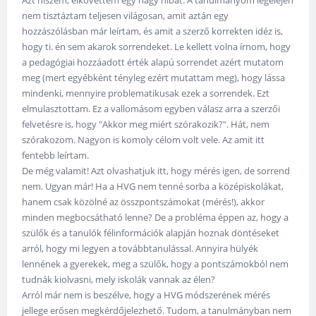
nem tisztáztam teljesen világosan, amit aztán egy
hozzászólásban már leírtam, és amit a szerző korrekten idéz is,
hogy ti. én sem akarok sorrendeket. Le kellett volna írnom, hogy
a pedagógiai hozzáadott érték alapú sorrendet azért mutatom
meg (mert egyébként tényleg ezért mutattam meg), hogy lássa
mindenki, mennyire problematikusak ezek a sorrendek. Ezt
elmulasztottam. Ez a vallomásom egyben válasz arra a szerzői
felvetésre is, hogy "Akkor meg miért szórakozik?". Hát, nem
szórakozom. Nagyon is komoly célom volt vele. Az amit itt
fentebb leírtam.
De még valamit! Azt olvashatjuk itt, hogy mérés igen, de sorrend
nem. Ugyan már! Ha a HVG nem tenné sorba a középiskolákat,
hanem csak közölné az összpontszámokat (mérés!), akkor
minden megbocsátható lenne? De a probléma éppen az, hogy a
szülők és a tanulók félinformációk alapján hoznak döntéseket
arról, hogy mi legyen a továbbtanulással. Annyira hülyék
lennének a gyerekek, meg a szülők, hogy a pontszámokból nem
tudnák kiolvasni, mely iskolák vannak az élen?
Arról már nem is beszélve, hogy a HVG módszerének mérés
jellege erősen megkérdőjelezhető. Tudom, a tanulmányban nem