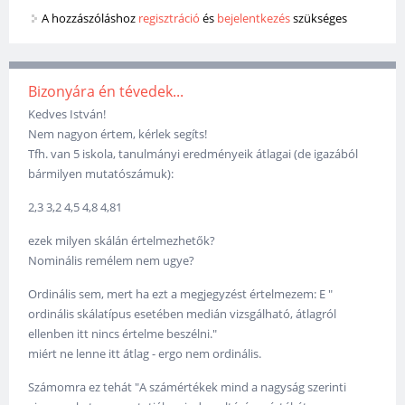
A hozzászóláshoz
regisztráció
és
bejelentkezés
szükséges
Bizonyára én tévedek...
Kedves István!
Nem nagyon értem, kérlek segíts!
Tfh. van 5 iskola, tanulmányi eredményeik átlagai (de igazából
bármilyen mutatószámuk):
2,3 3,2 4,5 4,8 4,81
ezek milyen skálán értelmezhetők?
Nominális remélem nem ugye?
Ordinális sem, mert ha ezt a megjegyzést értelmezem: E "
ordinális skálatípus esetében medián vizsgálható, átlagról
ellenben itt nincs értelme beszélni."
miért ne lenne itt átlag - ergo nem ordinális.
Számomra ez tehát "A számértékek mind a nagyság szerinti