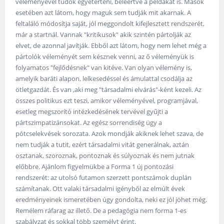
véleményével tudok egyetérteni, beleértve a példákat is. Mások
esetében azt látom, hogy maguk sem tudják mit akarnak. A
feltaláló módosítja saját, jól meggondolt kifejlesztett rendszerét,
már a startnál. Vannak "kritikusok" akik szintén pártolják az
elvet, de azonnal javítják. Ebből azt látom, hogy nem lehet még a
pártolók véleményét sem késznek venni, az ő véleményük is
folyamatos "fejlődésnek" van kitéve. Van olyan vélemény is,
amelyik baráti alapon, lelkesedéssel és ámulattal csodálja az
ötletgazdát. És van ,aki meg "társadalmi elvárás"-ként kezeli. Az
összes politikus ezt teszi, amikor véleményével, programjával,
esetleg megszorító intézkedésének tervével gyűjti a
pártszimpatizánsokat. Az egész sorrendiség ügy a
pótcselekvések sorozata. Azok mondják akiknek lehet szava, de
nem tudják a tutit, ezért társadalmi vitát generálnak, aztán
osztanak, szoroznak, pontoznak és súlyoznak és nem jutnak
előbbre. Ajánlom figyelmükbe a Forma 1 új pontozási
rendszerét: az utolsó futamon szerzett pontszámok duplán
számítanak. Ott valaki társadalmi igényből az elmúlt évek
eredményeinek ismeretében úgy gondolta, neki ez jól jöhet még.
Remélem ráfarag az illető. De a pedagógia nem forma 1-es
szabályzat és sokkal több személyt érint.