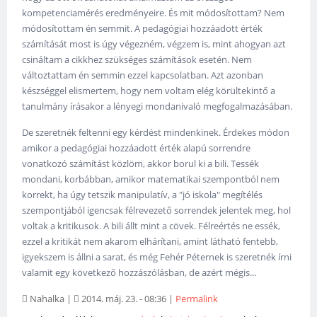
kompetenciamérés eredményeire. És mit módosítottam? Nem
módosítottam én semmit. A pedagógiai hozzáadott érték
számítását most is úgy végezném, végzem is, mint ahogyan azt
csináltam a cikkhez szükséges számítások esetén. Nem
változtattam én semmin ezzel kapcsolatban. Azt azonban
készséggel elismertem, hogy nem voltam elég körültekintő a
tanulmány írásakor a lényegi mondanivaló megfogalmazásában.
De szeretnék feltenni egy kérdést mindenkinek. Érdekes módon
amikor a pedagógiai hozzáadott érték alapú sorrendre
vonatkozó számítást közlöm, akkor borul ki a bili. Tessék
mondani, korbábban, amikor matematikai szempontból nem
korrekt, ha úgy tetszik manipulatív, a "jó iskola" megítélés
szempontjából igencsak félrevezető sorrendek jelentek meg, hol
voltak a kritikusok. A bili állt mint a cövek. Félreértés ne essék,
ezzel a kritikát nem akarom elhárítani, amint látható fentebb,
igyekszem is állni a sarat, és még Fehér Péternek is szeretnék írni
valamit egy következő hozzászólásban, de azért mégis...
Nahalka
|
2014. máj. 23. - 08:36
|
Permalink