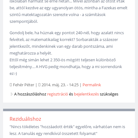
iskolában hármast se érne netán... Mivel azonban az ötöst írták
be, attól kezdve az egy ugyanolyan ötös, mintha a Fazekas emelt
szintű matektagozatán szerezte volna - a számítások
szempontjából.
Gondolj bele, ha húznak egy pontot 240-nél, hogy azalatt nincs
felvételi, az matematikailag korrekt? Sorbarakták a százezer
jelentkezőt, mindenkinek van egy darab pontszáma, ami
meghatározza a helyét.
Ettől még simán lehet 2 350-ös mögött teljesen különböző
teljesítmény... A HVG pedig mondhatja, hogy a mi sorrendünk
ez:-)
Fehér Péter
|
2014. máj. 23. - 14:25
|
Permalink
A hozzászóláshoz
regisztráció
és
bejelentkezés
szükséges
Reziduálishoz
"Nincs tökéletes "hozzáadott érték" egyelőre, várhatóan nem is
lesz. A tanulás egy rendkívül összetett folyamat"