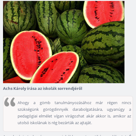
Achs Károly írása az iskolák sorrendjéről
Ahogy a gömb tanulmányozásához már régen nincs
szükségünk görögdinnyék darabolgatására, ugyanúgy a
pedagógiai elmélet vígan virágozhat akár akkor is, amikor az
utolsó iskolának is rég bezárták az ajtaját.