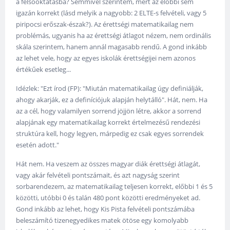
a felsőoktatásba? Semmivel szerintem, mert az előbbi sem
igazán korrekt (lásd melyik a nagyobb: 2 ELTE-s felvételi, vagy 5
piripocsi erőszak-észak?). Az érettségi matematikailag nem
problémás, ugyanis ha az érettségi átlagot nézem, nem ordinális
skála szerintem, hanem annál magasabb rendű. A gond inkább
az lehet vele, hogy az egyes iskolák érettségijei nem azonos
értékűek esetleg...
Idézlek: "Ezt írod (FP): "Miután matematikailag úgy definiálják,
ahogy akarják, ez a definíciójuk alapján helytálló". Hát, nem. Ha
az a cél, hogy valamilyen sorrend jöjjön létre, akkor a sorrend
alapjának egy matematikailag korrekt értelmezésű rendezési
struktúra kell, hogy legyen, márpedig ez csak egyes sorrendek
esetén adott."
Hát nem. Ha veszem az összes magyar diák érettségi átlagát,
vagy akár felvételi pontszámait, és azt nagyság szerint
sorbarendezem, az matematikailag teljesen korrekt, előbbi 1 és 5
közötti, utóbbi 0 és talán 480 pont közötti eredményeket ad.
Gond inkább az lehet, hogy Kis Pista felvételi pontszámába
beleszámító tizenegyedikes matek ötöse egy komolyabb