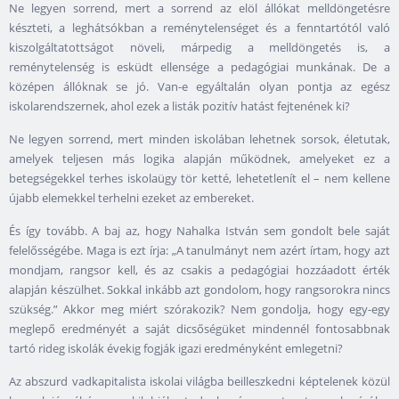
Ne legyen sorrend, mert a sorrend az elöl állókat melldöngetésre
készteti, a leghátsókban a reménytelenséget és a fenntartótól való
kiszolgáltatottságot növeli, márpedig a melldöngetés is, a
reménytelenség is esküdt ellensége a pedagógiai munkának. De a
középen állóknak se jó. Van-e egyáltalán olyan pontja az egész
iskolarendszernek, ahol ezek a listák pozitív hatást fejtenének ki?
Ne legyen sorrend, mert minden iskolában lehetnek sorsok, életutak,
amelyek teljesen más logika alapján működnek, amelyeket ez a
betegségekkel terhes iskolaügy tör ketté, lehetetlenít el – nem kellene
újabb elemekkel terhelni ezeket az embereket.
És így tovább. A baj az, hogy Nahalka István sem gondolt bele saját
felelősségébe. Maga is ezt írja: „A tanulmányt nem azért írtam, hogy azt
mondjam, rangsor kell, és az csakis a pedagógiai hozzáadott érték
alapján készülhet. Sokkal inkább azt gondolom, hogy rangsorokra nincs
szükség.” Akkor meg miért szórakozik? Nem gondolja, hogy egy-egy
meglepő eredményét a saját dicsőségüket mindennél fontosabbnak
tartó rideg iskolák évekig fogják igazi eredményként emlegetni?
Az abszurd vadkapitalista iskolai világba beilleszkedni képtelenek közül