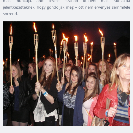
más munkája, ahol levelet szabad küldeni más iskolákba
jelentkezetteknek, hogy gondolják meg – ott nem érvényes semmiféle
sorrend.