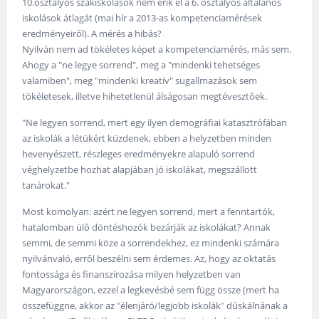
10.osztályos szakiskolások nem érik el a 6. osztályos általános
iskolások átlagát (mai hír a 2013-as kompetenciamérések
eredményeiről). A mérés a hibás?
Nyilván nem ad tökéletes képet a kompetenciamérés, más sem.
Ahogy a "ne legye sorrend", meg a "mindenki tehetséges
valamiben", meg "mindenki kreatív" sugallmazások sem
tökéletesek, illetve hihetetlenül álságosan megtévesztőek.
"Ne legyen sorrend, mert egy ilyen demográfiai katasztrófában
az iskolák a létükért küzdenek, ebben a helyzetben minden
hevenyészett, részleges eredményekre alapuló sorrend
véghelyzetbe hozhat alapjában jó iskolákat, megszállott
tanárokat."
Most komolyan: azért ne legyen sorrend, mert a fenntartók,
hatalomban ülő döntéshozók bezárják az iskolákat? Annak
semmi, de semmi köze a sorrendekhez, ez mindenki számára
nyilvánvaló, erről beszélni sem érdemes. Az, hogy az oktatás
fontossága és finanszírozása milyen helyzetben van
Magyarországon, ezzel a legkevésbé sem függ össze (mert ha
összefüggne, akkor az "élenjáró/legjobb iskolák" dúskálnának a