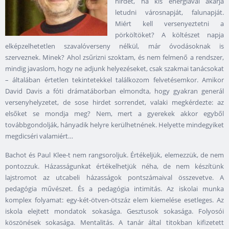
hirdet, ha kis energiával akarja
letudni városnapját, falunapját.
Miért kell versenyeztetni a
pörköltöket? A költészet napja
elképzelhetetlen szavalóverseny nélkül, már óvodásoknak is
szerveznek. Minek? Ahol zsűrizni szoktam, és nem felmenő a rendszer,
mindig javaslom, hogy ne adjunk helyezéseket, csak szakmai tanácsokat
– általában értetlen tekintetekkel találkozom felvetésemkor. Amikor
David Davis a fóti drámatáborban elmondta, hogy gyakran generál
versenyhelyzetet, de sose hirdet sorrendet, valaki megkérdezte: az
elsőket se mondja meg? Nem, mert a gyerekek akkor egyből
továbbgondolják, hányadik helyre kerülhetnének. Helyette mindegyiket
megdicséri valamiért…
Bachot és Paul Klee-t nem rangsoroljuk. Értékeljük, elemezzük, de nem
pontozzuk. Házasságunkat értékelhetjük néha, de nem készítünk
lajstromot az utcabeli házasságok pontszámaival összevetve. A
pedagógia művészet. És a pedagógia intimitás. Az iskolai munka
komplex folyamat: egy-két-ötven-ötszáz elem kiemelése esetleges. Az
iskola elejtett mondatok sokasága. Gesztusok sokasága. Folyosói
köszönések sokasága. Mentalitás. A tanár által titokban kifizetett