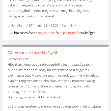
valószínűséggel az iskola hatása a döntő. Precizitás
szempontjából mindez még messze megelőzi a legtöbb
pedagógiai fogalom precizitását.
Nahalka
|
2014. máj. 23. - 09:00
|
Permalink
A hozzászóláshoz
regisztráció
és
bejelentkezés
szükséges
Matematikai korrektségről
Kedves István!
Hibáztam, kimaradt a szövegemből a testmagasság szó:-)
"Ha én azt mondom, hogy megmérem az összes gyerek
testmagasságát Magyarországon, és azok szerint iskolai átlaga
alapján rangsorolom az iskolákat, az bizony matematikailag
teljesen ok..." Sorrendjét nem is lehet mérni, nyilvánvaló
butaságot írtam, elnézést.
Ha már így a matematikánál tartunk:
az érettségi eredmény mennyivel problémásabb, mint a bejutás